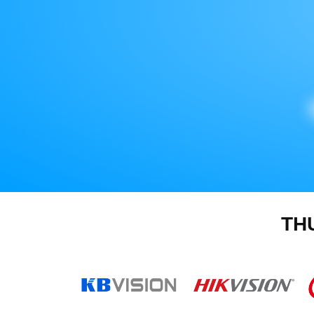
ĐẶT
PHỤ
KIỆN
CAMERA
TƯ
VẤN
DỊCH
TH
VỤ