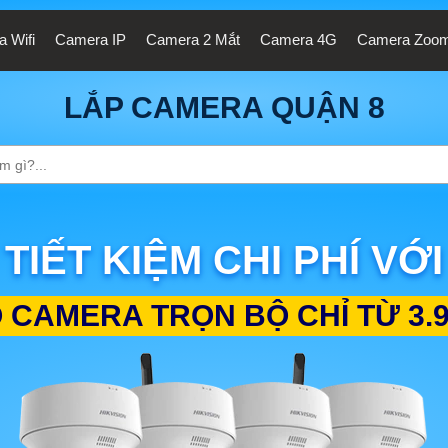
 Wifi
Camera IP
Camera 2 Mắt
Camera 4G
Camera Zoo
LẮP CAMERA QUẬN 8
TIẾT KIỆM CHI PHÍ VỚI
 CAMERA TRỌN BỘ CHỈ TỪ
3.