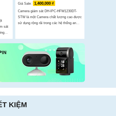
1,400,000 ₫
Giá Sale:
Camera giám sát DH-IPC-HFW1230DT-
STW là một Camera chất lượng cao được
ột
sử dụng rộng rãi trong các hệ thống an
ám sát
ninh. Với độ phân giải 2 megapixel,
ông
camera này mang lại hình ảnh sắc nét và
-
chi tiết
 và
ẾT KIỆM