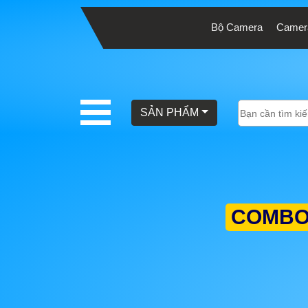
Bộ Camera
Camera
BÁO
GIÁ
TRỌN
SẢN PHẨM
GÓI
SẢN
PHẨM
COMBO
TƯ
VẤN
LẮP