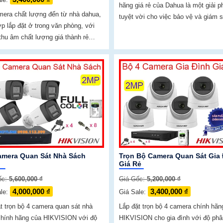
hãng giá rẻ của Dahua là một giải p
era chất lượng đến từ nhà dahua,
tuyệt vời cho việc bảo vệ và giám s
p lắp đặt ở trong văn phòng, với
ninh cho văn phòng và gia đình. Combo
thu âm chất lượng giá thành rẻ
camera được trang bị khả năng thu
có chất lượng cao, nhìn ban đêm
loa tích hợp, mang lại cho bạn sự t
 nhờ đèn led 15m nhìn hồng ngoại
dụng và linh hoạt trong việc giao tiế
tương tác
amera Quan Sát Nhà Sách
Trọn Bộ Camera Quan Sát Gia
Giá Rẻ
ốc:
5,600,000 ₫
Giá Gốc:
5,200,000 ₫
4,000,000 ₫
3,400,000 ₫
ale:
Giá Sale:
t trọn bộ 4 camera quan sát nhà
Lắp đặt trọn bộ 4 camera chính hãn
chính hãng của HIKVISION với độ
HIKVISION cho gia đình với độ phân