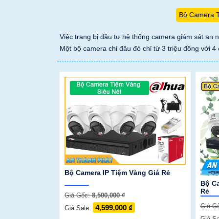
Bộ Camera 
Việc trang bị đầu tư hệ thống camera giám sát an 
Một bộ camera chỉ đâu đó chỉ từ 3 triệu đồng với 
Bộ Camera IP Tiệm Vàng Giá Rẻ
Bộ C
Rẻ
Giá Gốc:
8,500,000 ₫
Giá G
4,599,000 ₫
Giá Sale:
Giá S