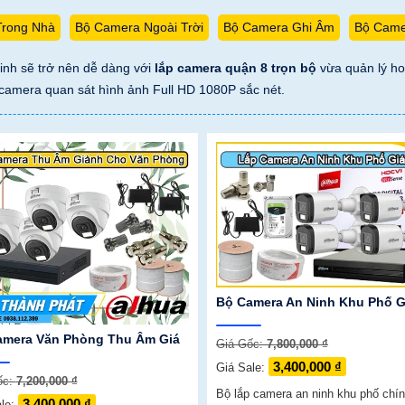
Trong Nhà
Bộ Camera Ngoài Trời
Bộ Camera Ghi Âm
Bộ Came
ninh sẽ trở nên dễ dàng với
lắp camera quận 8 trọn bộ
vừa quản lý hoạ
4 camera quan sát hình ảnh Full HD 1080P sắc nét.
Bộ Camera An Ninh Khu Phố G
amera Văn Phòng Thu Âm Giá
Giá Gốc:
7,800,000 ₫
3,400,000 ₫
Giá Sale:
ốc:
7,200,000 ₫
Bộ lắp camera an ninh khu phố chí
3,400,000 ₫
ale: