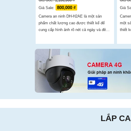
Giá Gốc:
1,100,000 ₫
Giá G
800,000 ₫
Giá Sale:
Giá S
Camera an ninh DH-H2AE là một sản
Camer
phẩm chất lượng cao được thiết kế để
một s
cung cấp hình ảnh rõ nét cả ngày và đêm.
thiết 
Với độ phân giải 2.0 MP, camera này cho
trong và ngoà
phép bạn xem được...
ảnh sắ
LẮP CA