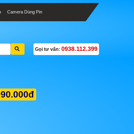
m
Camera Dùng Pin
0938.112.399
Gọi tư vấn:
990.000đ