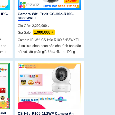
 IPC-
Camera Wifi Ezviz CS-H9c-R100-
8H33WKFL
Giá Gốc:
2,200,000 ₫
1,900,000 ₫
Giá Sale:
P-
Camera IP Wifi CS-H9c-R100-8H33WKFL
 cho
là sự lựa chọn hoàn hảo cho hình ảnh sắc
Camera
nét với độ phân giải Ultra 4k lite. Dòng
Wifi
camera này cho phép xem được ban đêm
với chất lượng màu sắc như ban ngày,
đến 30m
360
CS-H6c-R105-1L2WF Camera An