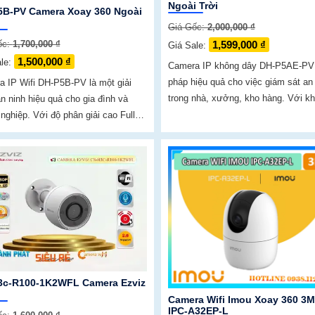
Ngoài Trời
5B-PV Camera Xoay 360 Ngoài
Giá Gốc:
2,000,000 ₫
1,599,000 ₫
ốc:
1,700,000 ₫
Giá Sale:
1,500,000 ₫
ale:
Camera IP không dây DH-P5AE-PV l
pháp hiệu quả cho việc giám sát an
 IP Wifi DH-P5B-PV là một giải
trong nhà, xưởng, kho hàng. Với khả
n ninh hiệu quả cho gia đình và
năng chống ngược sáng DWDR, ca
 độ phân giải cao Full
giúp cho hình ảnh rõ nét ngay cả tr
t nối không dây tiện lợi, và khả
điều kiện ánh sáng yếu
uan sát trong ánh sáng yếu,
 giúp bạn theo dõi mọi góc cạnh
ch rõ ràng
3c-R100-1K2WFL Camera Ezviz
Camera Wifi Imou Xoay 360 3
IPC-A32EP-L