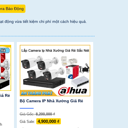
ra Báo Động
t động vừa tiết kiệm chi phí một cách hiệu quả.
iá Rẻ
Bộ Camera IP Nhà Xưởng Giá Rẻ
Giá Gốc:
8,200,000 ₫
4,900,000 ₫
Giá Sale:
nh