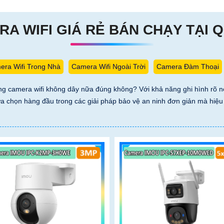
A WIFI GIÁ RẺ BÁN CHẠY TẠI 
ra Wifi Trong Nhà
Camera Wifi Ngoài Trời
Camera Đàm Thoại
òng camera wifi không dây nữa đúng không? Với khả năng ghi hình rõ né
sự lựa chọn hàng đầu trong các giải pháp bảo vệ an ninh đơn giản mà h