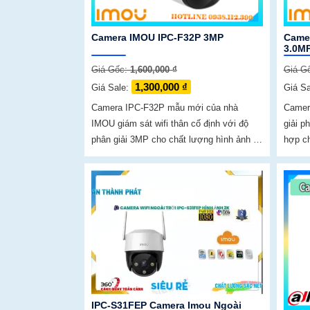
Camera IMOU IPC-F32P 3MP
Came
3.0M
Giá Gốc:
1,600,000 ₫
Giá G
1,300,000 ₫
Giá Sale:
Giá S
Camera IPC-F32P mẫu mới của nhà
Camer
IMOU giám sát wifi thân cố định với độ
giải p
phân giải 3MP cho chất lượng hình ảnh rõ
hợp ch
nét và chi tiết nhờ công nghệ chuẩn nén
độ phâ
H265 camera giúp giảm băng...
3H0WE 
deep l
tiện
IPC-S31FEP Camera Imou Ngoài