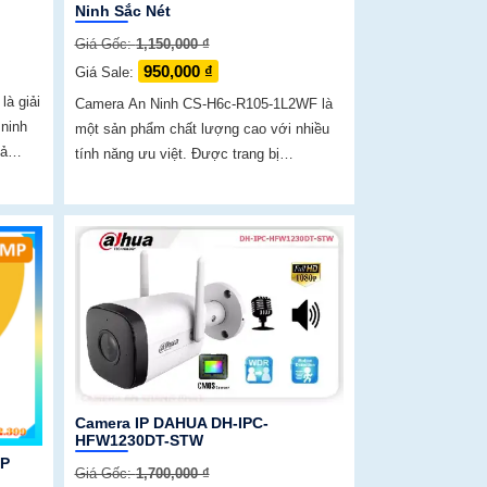
Ninh Sắc Nét
Giá Gốc:
1,150,000 ₫
950,000 ₫
Giá Sale:
à giải
Camera An Ninh CS-H6c-R105-1L2WF là
 ninh
một sản phẩm chất lượng cao với nhiều
tính năng ưu việt. Được trang bị
mera
Progressive Scan CMOS, camera này
ong
mang lại hình ảnh sáng đẹp hơn so với
các sản phẩm cùng loại
Camera IP DAHUA DH-IPC-
HFW1230DT-STW
MP
Giá Gốc:
1,700,000 ₫