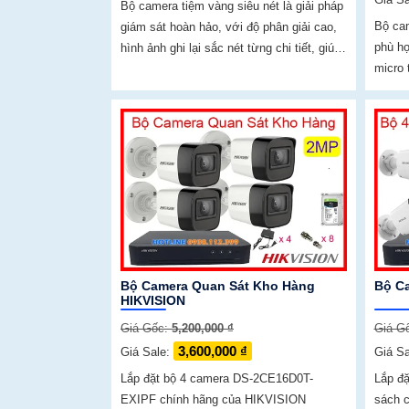
Bộ camera tiệm vàng siêu nét là giải pháp
Bộ cam
giám sát hoàn hảo, với độ phân giải cao,
phù hợ
hình ảnh ghi lại sắc nét từng chi tiết, giúp
micro 
bạn theo dõi mọi hoạt động một cách
nhưng 
chính xác. Công nghệ hồng ngoại hiện đại
có màu
đảm bảo hình ảnh rõ ràng cả trong điều
30m
kiện thiếu sáng
Bộ Camera Quan Sát Kho Hàng
Bộ C
HIKVISION
Giá Gốc:
5,200,000 ₫
Giá G
3,600,000 ₫
Giá Sale:
Giá S
Lắp đặt bộ 4 camera DS-2CE16D0T-
Lắp đặ
EXIPF chính hãng của HIKVISION
sách 