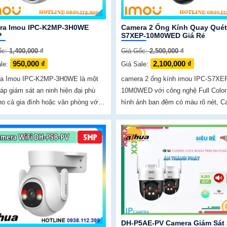
ra Imou IPC-K2MP-3H0WE
Camera 2 Ống Kính Quay Quét
P
S7XEP-10M0WED Giá Rẻ
ốc:
1,400,000 ₫
Giá Gốc:
2,500,000 ₫
950,000 ₫
2,100,000 ₫
ale:
Giá Sale:
a Imou IPC-K2MP-3H0WE là một
camera 2 ống kính imou IPC-S7XE
háp giám sát an ninh hiện đại phù
10M0WED với công nghệ Full Color
o cả gia đình hoặc văn phòng với
hình ảnh ban đêm có màu rõ nét, 
n giải 3.0 Camera IPC-K2MP-
này độ phân giải 5.0MP thiết kế IP 
chuyên dụng với thuật toán AI
trang bị giám sát ban đêm...
earning phân biệt người & phương
DH-P5AE-PV Camera Giám Sát 