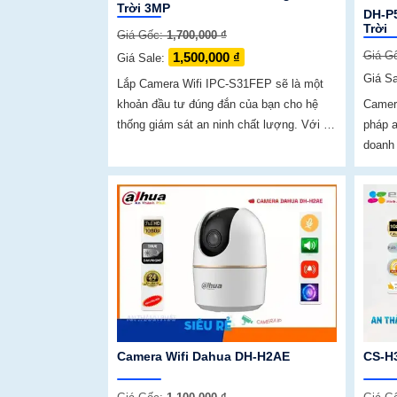
Trời 3MP
DH-P
Trời
Giá Gốc:
1,700,000 ₫
Giá G
1,500,000 ₫
Giá Sale:
Giá S
Lắp Camera Wifi IPC-S31FEP sẽ là một
khoản đầu tư đúng đắn của bạn cho hệ
Camera
thống giám sát an ninh chất lượng. Với độ
pháp a
phân giải lên đến 3
doanh nghiệp. Với
HD, kế
năng q
camera
một cá
Camera Wifi Dahua DH-H2AE
CS-H