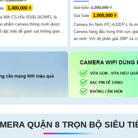
ốc:
1,600,000 ₫
1,400,000 ₫
Giá Gốc:
1,300,000 ₫
ale:
1,000,000 ₫
Giá Sale:
a Wifi CS-H3c-R100-1K2WFL là
ản phẩm camera thông minh được
Camera An Ninh IPC-A32EP-L là m
kế đặc biệt để giám sát không gian
Camera hàng đầu trong lĩnh vực gi
i nhà. Với chất lượng hình
an ninh. Với độ phân giải 2MP và c
c nét HD 1080p, nó...
nghệ nén hình ảnh cao, camera IPC
A32EP-L mang lại hình ảnh sắc nét
chất lượng cao
MERA QUẬN 8 TRỌN BỘ SIÊU TI