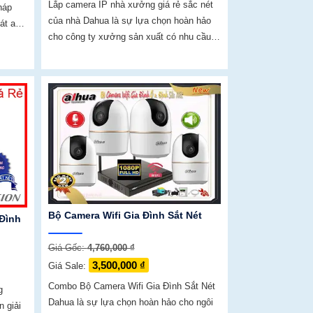
Lắp camera IP nhà xưởng giá rẻ sắc nét
háp
của nhà Dahua là sự lựa chọn hoàn hảo
át an
cho công ty xưởng sản xuất có nhu cầu
bảo vệ an ninh với chi phí tiết kiệm đây là
 âm và
gói camera giám sát đáng quan tâm bộ
iện
camera kho hàng nhà xưởng công nghệ
p và
IP đảm bảo cung cấp hình ảnh rõ nét chất
lượng cao cho người dùng với bộ camera
camera IP Dahua bảo vệ an ninh cho
xưởng sản xuất tuyệt đối.
Bộ Camera Wifi Gia Đình Sắt Nét
 Đình
Giá Gốc:
4,760,000 ₫
3,500,000 ₫
Giá Sale:
Combo Bộ Camera Wifi Gia Đình Sắt Nét
g
Dahua là sự lựa chọn hoàn hảo cho ngôi
 giải