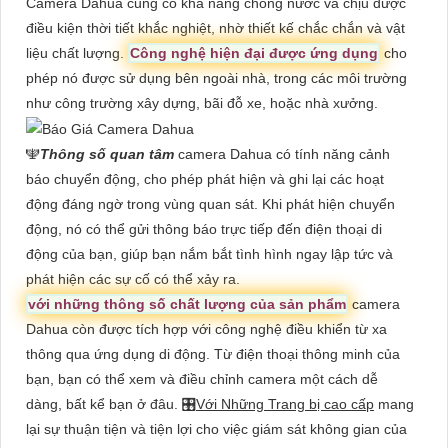
Camera Dahua cũng có khả năng chống nước và chịu được
điều kiện thời tiết khắc nghiệt, nhờ thiết kế chắc chắn và vật
liệu chất lượng.
Công nghệ hiện đại được ứng dụng
cho
phép nó được sử dụng bên ngoài nhà, trong các môi trường
như công trường xây dựng, bãi đỗ xe, hoặc nhà xưởng.
️🕎
Thông số quan tâm
camera Dahua có tính năng cảnh
báo chuyển động, cho phép phát hiện và ghi lại các hoạt
động đáng ngờ trong vùng quan sát. Khi phát hiện chuyển
động, nó có thể gửi thông báo trực tiếp đến điện thoại di
động của bạn, giúp bạn nắm bắt tình hình ngay lập tức và
phát hiện các sự cố có thể xảy ra.
với những thông số chất lượng của sản phẩm
camera
Dahua còn được tích hợp với công nghệ điều khiển từ xa
thông qua ứng dụng di động. Từ điện thoại thông minh của
bạn, bạn có thể xem và điều chỉnh camera một cách dễ
dàng, bất kể bạn ở đâu. 🎛
Với Những Trang bị cao cấp
mang
lại sự thuận tiện và tiện lợi cho việc giám sát không gian của