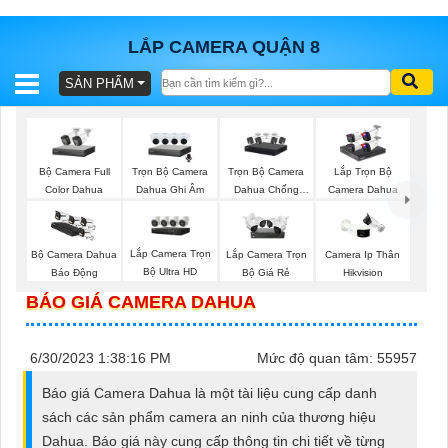
LẮP CAMERA QUẬN 8
SẢN PHẨM
BÁO
GIÁ
TRỌN
GÓI
Bộ Camera Full
Trọn Bộ Camera
Trọn Bộ Camera
Lắp Trọn Bộ
Color Dahua
Dahua Ghi Âm
Dahua Chống
Camera Dahua
Trộm
SẢN
Lắp Camera Trọn
Bộ Camera Dahua
Lắp Camera Trọn
Camera Ip Thân
Bộ Ultra HD
Báo Động
Bộ Giá Rẻ
Hikvision
PHẨM
BÁO GIÁ CAMERA DAHUA
6/30/2023 1:38:16 PM
Mức độ quan tâm: 55957
TƯ
Báo giá Camera Dahua là một tài liệu cung cấp danh
VẤN
sách các sản phẩm camera an ninh của thương hiệu
LẮP
Dahua. Báo giá này cung cấp thông tin chi tiết về từng