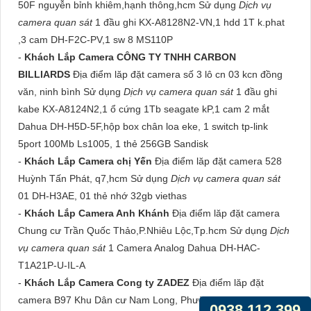
50F nguyễn bỉnh khiêm,hạnh thông,hcm Sử dụng
Dịch vụ
camera quan sát
1 đầu ghi KX-A8128N2-VN,1 hdd 1T k.phat
,3 cam DH-F2C-PV,1 sw 8 MS110P
-
Khách Lắp Camera CÔNG TY TNHH CARBON
BILLIARDS
Địa điểm lăp đặt camera số 3 lô cn 03 kcn đồng
văn, ninh bình Sử dụng
Dịch vụ camera quan sát
1 đầu ghi
kabe KX-A8124N2,1 ổ cứng 1Tb seagate kP,1 cam 2 mắt
Dahua DH-H5D-5F,hộp box chân loa eke, 1 switch tp-link
5port 100Mb Ls1005, 1 thẻ 256GB Sandisk
-
Khách Lắp Camera chị Yến
Địa điểm lăp đặt camera 528
Huỳnh Tấn Phát, q7,hcm Sử dụng
Dịch vụ camera quan sát
01 DH-H3AE, 01 thẻ nhớ 32gb viethas
-
Khách Lắp Camera Anh Khánh
Địa điểm lăp đặt camera
Chung cư Trần Quốc Thảo,P.Nhiêu Lộc,Tp.hcm Sử dụng
Dịch
vụ camera quan sát
1 Camera Analog Dahua DH-HAC-
T1A21P-U-IL-A
-
Khách Lắp Camera Cong ty ZADEZ
Địa điểm lăp đặt
camera B97 Khu Dân cư Nam Long, Phường Phú Thuận, TP
0938.112.399