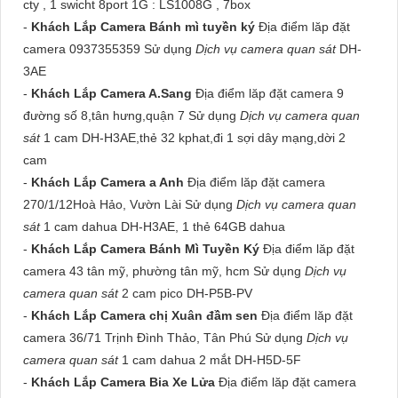
cty , 1 swicht 8port 1G : LS1008G , 7box
-
Khách Lắp Camera Bánh mì tuyền ký
Địa điểm lăp đặt
camera 0937355359 Sử dụng
Dịch vụ camera quan sát
DH-
3AE
-
Khách Lắp Camera A.Sang
Địa điểm lăp đặt camera 9
đường số 8,tân hưng,quận 7 Sử dụng
Dịch vụ camera quan
sát
1 cam DH-H3AE,thẻ 32 kphat,đi 1 sợi dây mạng,dời 2
cam
-
Khách Lắp Camera a Anh
Địa điểm lăp đặt camera
270/1/12Hoà Hảo, Vườn Lài Sử dụng
Dịch vụ camera quan
sát
1 cam dahua DH-H3AE, 1 thẻ 64GB dahua
-
Khách Lắp Camera Bánh Mì Tuyền Ký
Địa điểm lăp đặt
camera 43 tân mỹ, phường tân mỹ, hcm Sử dụng
Dịch vụ
camera quan sát
2 cam pico DH-P5B-PV
-
Khách Lắp Camera chị Xuân đầm sen
Địa điểm lăp đặt
camera 36/71 Trịnh Đình Thảo, Tân Phú Sử dụng
Dịch vụ
camera quan sát
1 cam dahua 2 mắt DH-H5D-5F
-
Khách Lắp Camera Bia Xe Lửa
Địa điểm lăp đặt camera