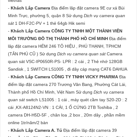
viethas
-
Khách Lắp Camera
Địa điểm lăp đặt camera 9E cư xá Bùi
Minh Trực, phường 5, quận 8 Sử dụng
Dịch vụ camera quan
sát
1 DH-F2C-PV + 1 thẻ 64gb Hik semi
-
Khách Lắp Camera CÔNG TY TNHH MỘT THÀNH VIÊN
MÔI TRƯỜNG ĐÔ THỊ THÀNH PHỐ HỒ CHÍ MINH
Địa điểm
lăp đặt camera HẺM 246 TÔ HIỆU , PHÚ THẠNH, TPHCM
(TÂN PHÚ CŨ ) Sử dụng
Dịch vụ camera quan sát
Camera
quan sát VSC-IP0650R-PS- LPR : 2 cái , 2 Thẻ nhớ 128GB
Sandisk , 1 SWITCH LS1005 , đi dây cáp mạng CAT6 DAHUA
-
Khách Lắp Camera CÔNG TY TNHH VICKY PHARMA
Địa
điểm lăp đặt camera 270 Trương Văn Bang, Phường Cát Lái,
Thành phố Hồ Chí Minh, Việt Nam Sử dụng
Dịch vụ camera
quan sát
switch LS1005 : 1 cái , máy quét cầm tay S20-2D : 2
cái ,KX-A8124N2-VN : 1 CÁI, 1 Ổ CỨNG 2TB Toshiba , 2
camera DH-H5D-5F , chân loa ,2 box , 20m dây , phần mềm
online 1tr/năm/2 bàn
-
Khách Lắp Camera A. Tú
Địa điểm lăp đặt camera 39