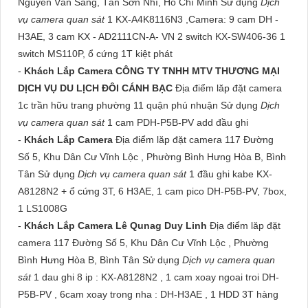
Nguyễn Văn Săng, Tân Sơn Nhì, Hồ Chí Minh Sử dụng
Dịch
vụ camera quan sát
1 KX-A4K8116N3 ,Camera: 9 cam DH -
H3AE, 3 cam KX - AD2111CN-A- VN 2 switch KX-SW406-36 1
switch MS110P, ổ cứng 1T kiệt phát
-
Khách Lắp Camera CÔNG TY TNHH MTV THƯƠNG MẠI
DỊCH VỤ DU LỊCH ĐÔI CÁNH BẠC
Địa điểm lăp đặt camera
1c trần hữu trang phường 11 quận phú nhuận Sử dụng
Dịch
vụ camera quan sát
1 cam PDH-P5B-PV add đầu ghi
-
Khách Lắp Camera
Địa điểm lăp đặt camera 117 Đường
Số 5, Khu Dân Cư Vĩnh Lộc , Phường Bình Hưng Hòa B, Bình
Tân Sử dụng
Dịch vụ camera quan sát
1 đầu ghi kabe KX-
A8128N2 + ổ cứng 3T, 6 H3AE, 1 cam pico DH-P5B-PV, 7box,
1 LS1008G
-
Khách Lắp Camera Lê Qunag Duy Linh
Địa điểm lăp đặt
camera 117 Đường Số 5, Khu Dân Cư Vĩnh Lộc , Phường
Bình Hưng Hòa B, Bình Tân Sử dụng
Dịch vụ camera quan
sát
1 dau ghi 8 ip : KX-A8128N2 , 1 cam xoay ngoai troi DH-
P5B-PV , 6cam xoay trong nha : DH-H3AE , 1 HDD 3T hàng