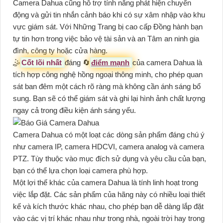
Camera Dahua cũng hỗ trợ tính năng phát hiện chuyển
động và gửi tin nhắn cảnh báo khi có sự xâm nhập vào khu
vực giám sát. Với Những Trang bị cao cấp Đồng hành bạn
tự tin hơn trong việc bảo vệ tài sản và an Tâm an ninh gia
đình, công ty hoặc cửa hàng.
🤹
Cốt lõi nhất
đáng 🔄
điểm mạnh
của camera Dahua là
tích hợp công nghệ hồng ngoại thông minh, cho phép quan
sát ban đêm một cách rõ ràng mà không cần ánh sáng bổ
sung. Bạn sẽ có thể giám sát và ghi lại hình ảnh chất lượng
ngay cả trong điều kiện ánh sáng yếu.
Camera Dahua có một loạt các dòng sản phẩm đáng chú ý
như camera IP, camera HDCVI, camera analog và camera
PTZ. Tùy thuộc vào mục đích sử dụng và yêu cầu của bạn,
bạn có thể lựa chọn loại camera phù hợp.
Một lợi thế khác của camera Dahua là tính linh hoạt trong
việc lắp đặt. Các sản phẩm của hãng này có nhiều loại thiết
kế và kích thước khác nhau, cho phép bạn dễ dàng lắp đặt
vào các vị trí khác nhau như trong nhà, ngoài trời hay trong