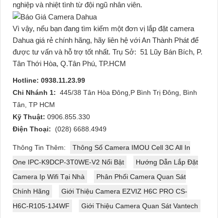
nghiệp và nhiệt tình từ đội ngũ nhân viên.
Vì vậy, nếu bạn đang tìm kiếm một đơn vị lắp đặt camera
Dahua giá rẻ chính hãng, hãy liên hệ với An Thành Phát để
được tư vấn và hỗ trợ tốt nhất.
Trụ Sở:
51 Lũy Bán Bích, P.
Tân Thới Hòa, Q.Tân Phú, TP.HCM
Hotline: 0938.11.23.99
Chi Nhánh 1:
445/38 Tân Hòa Đông,P Bình Trị Đông, Bình
Tân, TP HCM
Kỹ Thuật:
0906.855.330
Điện Thoại:
(028) 6688.4949
Thông Tin Thêm:
Thông Số Camera IMOU Cell 3C All In
One IPC-K9DCP-3T0WE-V2 Nổi Bật
Hướng Dẫn Lắp Đặt
Camera Ip Wifi Tại Nhà
Phân Phối Camera Quan Sát
Chính Hãng
Giới Thiệu Camera EZVIZ H6C PRO CS-
H6C-R105-1J4WF
Giới Thiệu Camera Quan Sát Vantech