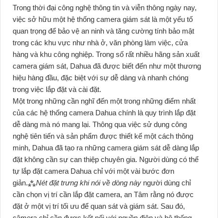
Trong thời đại công nghệ thông tin và viễn thông ngày nay,
việc sở hữu một hệ thống camera giám sát là một yếu tố
quan trọng để bảo vệ an ninh và tăng cường tính bảo mật
trong các khu vực như nhà ở, văn phòng làm việc, cửa
hàng và khu công nghiệp. Trong số rất nhiều hãng sản xuất
camera giám sát, Dahua đã được biết đến như một thương
hiệu hàng đầu, đặc biệt với sự dễ dàng và nhanh chóng
trong việc lắp đặt và cài đặt.
Một trong những cần nghĩ đến một trong những điểm nhất
của các hệ thống camera Dahua chính là quy trình lắp đặt
dễ dàng mà nó mang lại. Thông qua việc sử dụng công
nghệ tiên tiến và sản phẩm được thiết kế một cách thông
minh, Dahua đã tạo ra những camera giám sát dễ dàng lắp
đặt không cần sự can thiệp chuyên gia. Người dùng có thể
tự lắp đặt camera Dahua chỉ với một vài bước đơn
giản.⁂
Nét đặt trưng khi nói về dòng này
người dùng chỉ
cần chọn vị trí cần lắp đặt camera, an Tâm rằng nó được
đặt ở một vị trí tối ưu để quan sát và giám sát. Sau đó,
câmera chỉ cần được kết nối với nguồn điện và hệ thống