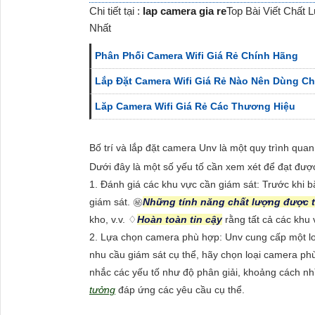
Chi tiết tại :
lap camera gia re
Top Bài Viết Chấ
Nhất
Phân Phối Camera Wifi Giá Rẻ Chính Hãng
Lắp Đặt Camera Wifi Giá Rẻ Nào Nên Dùng Ch
Lăp Camera Wifi Giá Rẻ Các Thương Hiệu
Bố trí và lắp đặt camera Unv là một quy trình qua
Dưới đây là một số yếu tố cần xem xét để đạt được 
1. Đánh giá các khu vực cần giám sát: Trước khi b
giám sát. ㊙️
Những tính năng chất lượng được 
kho, v.v. ♢
Hoàn toàn tin cậy
rằng tất cả các khu
2. Lựa chọn camera phù hợp: Unv cung cấp một lo
nhu cầu giám sát cụ thể, hãy chọn loại camera p
nhắc các yếu tố như độ phân giải, khoảng cách nh
tưởng
đáp ứng các yêu cầu cụ thể.