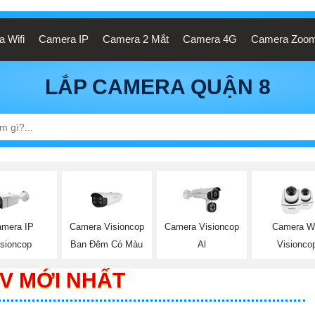
 Wifi
Camera IP
Camera 2 Mắt
Camera 4G
Camera Zoo
LẮP CAMERA QUẬN 8
mera IP
Camera Visioncop
Camera Visioncop
Camera Wi
isioncop
Ban Đêm Có Màu
Al
Visionco
V MỚI NHẤT