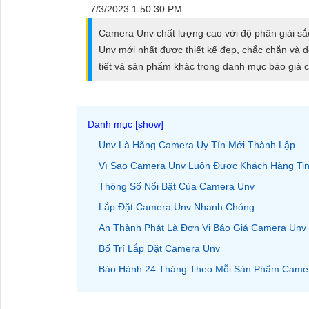
ĐẶT
7/3/2023 1:50:30 PM
Camera Unv chất lượng cao với độ phân giải sắ
Unv mới nhất được thiết kế đẹp, chắc chắn và dễ 
PHỤ
tiết và sản phẩm khác trong danh mục báo giá c
KIỆN
CAMERA
Unv Là Hãng Camera Uy Tín Mới Thành Lập
TƯ
Vì Sao Camera Unv Luôn Được Khách Hàng Ti
VẤN
Thông Số Nổi Bật Của Camera Unv
DỊCH
Lắp Đặt Camera Unv Nhanh Chóng
VỤ
An Thành Phát Là Đơn Vị Báo Giá Camera Unv
Bố Trí Lắp Đặt Camera Unv
Bảo Hành 24 Tháng Theo Mỗi Sản Phẩm Came