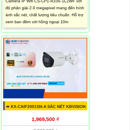
Camera IP Wifi CS-CP1-R105-1L2WF với
độ phân giải 2.0 megapixel mang đến hình
ảnh sắc nét, chất lượng tiêu chuẩn. Hỗ trợ
xem ban đêm với hồng ngoại 10m
➠ KX-CAIF2001SN-A SẮC NÉT KBVISION
1,969,500 ₫