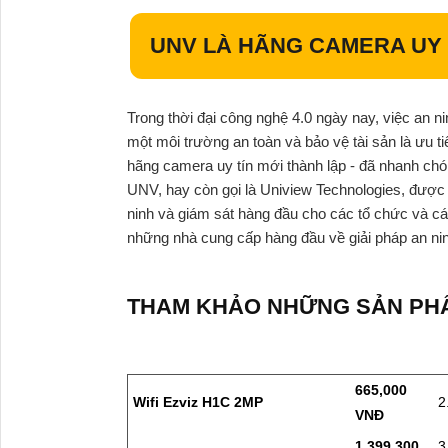
UNV LÀ HÃNG CAMERA UY 
Trong thời đại công nghệ 4.0 ngày nay, việc an n
một môi trường an toàn và bảo vệ tài sản là ưu 
hãng camera uy tín mới thành lập - đã nhanh chón
UNV, hay còn gọi là Uniview Technologies, được
ninh và giám sát hàng đầu cho các tổ chức và cá
những nhà cung cấp hàng đầu về giải pháp an nin
THAM KHẢO NHỮNG SẢN PH
665,000
Wifi Ezviz H1C 2MP
2
VNĐ
1,399,300
3