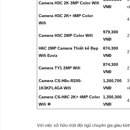
Camera H3C 2K 3MP Color Wifi
VNĐ
r
Camera H3C 2K+ 4MP Color
4
Wifi
979,300
Camera H3C 2MP Color Wifi
2
VNĐ
H6C 2MP Camera Thiết kế Đẹp
874,300
2
Wifi Ezviz
VNĐ
874,300
Camera TY1 2MP Wifi
2
VNĐ
Camera CS-H8c-R200-
1,260,700
3
1K3KFL4GA Wifi
VNĐ
r
Camera CS-H8C 2K+ 4MP Color
1,350,300
4
Wifi ✲
VNĐ
Với việc sở hữu một đội ngũ chuyên gia giàu k