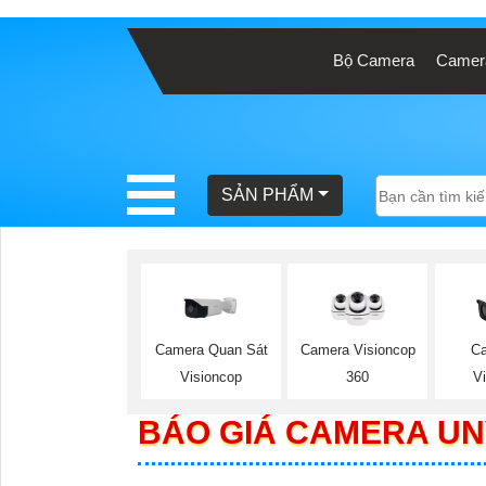
Bộ Camera
Camera
BÁO
GIÁ
TRỌN
GÓI
SẢN PHẨM
SẢN
PHẨM
Camera Quan Sát
Camera Visioncop
Ca
Visioncop
360
V
TƯ
BÁO GIÁ CAMERA UN
VẤN
LẮP