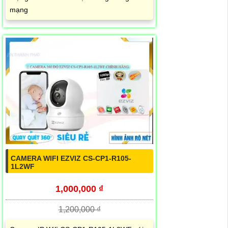
mạng
CAMERA WIFI EZVIZ CS-CP1-R105-
1L2WF
1,000,000 ₫
1,200,000 ₫