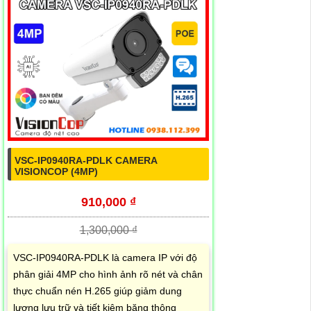
VSC-IP0940RA-PDLK CAMERA
VISIONCOP (4MP)
910,000 ₫
1,300,000 ₫
VSC-IP0940RA-PDLK là camera IP với độ
phân giải 4MP cho hình ảnh rõ nét và chân
thực chuẩn nén H.265 giúp giảm dung
lượng lưu trữ và tiết kiệm băng thông