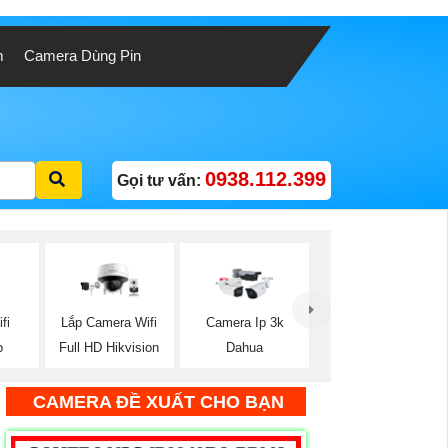
m
Camera Dùng Pin
0938.112.399
Gọi tư vấn:
fi
Lắp Camera Wifi
Camera Ip 3k
p
Full HD Hikvision
Dahua
CAMERA ĐỀ XUẤT CHO BẠN