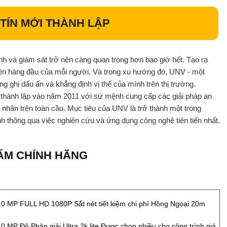
TÍN MỚI THÀNH LẬP
inh và giám sát trở nên càng quan trọng hơn bao giờ hết. Tạo ra
tiên hàng đầu của mỗi người. Và trong xu hướng đó, UNV - một
g ghi dấu ấn và khẳng định vị thế của mình trên thị trường.
 thành lập vào năm 2011 với sứ mệnh cung cấp các giải pháp an
 nhân trên toàn cầu. Mục tiêu của UNV là trở thành một trong
h thông qua việc nghiên cứu và ứng dụng công nghệ tiên tiến nhất.
ẨM CHÍNH HÃNG
.0 MP FULL HD 1080P Sắt nét tiết kiệm chi phí Hồng Ngoại 20m
.0 MP Độ Phân giải Ultra 2k lite Được chọn nhiều cho công trình giá