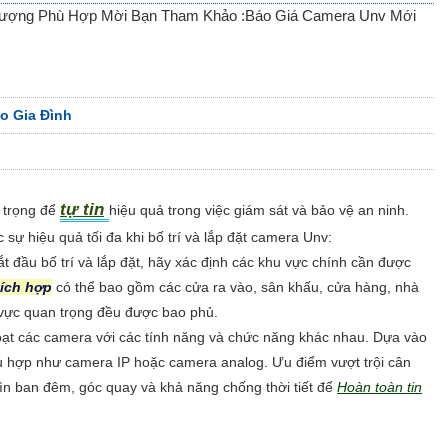
t Lượng Phù Hợp Mời Bạn Tham Khảo :Báo Giá Camera Unv Mới
o Gia Đình
tự tin
n trọng để
hiệu quả trong việc giám sát và bảo vệ an ninh.
sự hiệu quả tối đa khi bố trí và lắp đặt camera Unv:
ắt đầu bố trí và lắp đặt, hãy xác định các khu vực chính cần được
tích hợp
có thể bao gồm các cửa ra vào, sân khấu, cửa hàng, nhà
 vực quan trọng đều được bao phủ.
ạt các camera với các tính năng và chức năng khác nhau. Dựa vào
hù hợp như camera IP hoặc camera analog. Ưu điểm vượt trội cân
ìn ban đêm, góc quay và khả năng chống thời tiết để
Hoàn toàn tin