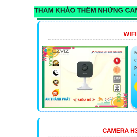
THAM KHẢO THÊM NHỮNG CA
WIFI
M
c
p
c
CAMERA H3