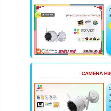
C
đ
CAMERA H3
C
n
b
n