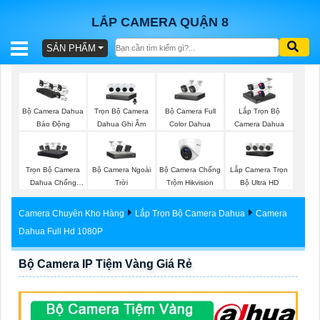
LẮP CAMERA QUẬN 8
SẢN PHẨM
BÁO
GIÁ
TRỌN
Trọn Bộ Camera
Bộ Camera Full
Bộ Camera Dahua
Lắp Trọn Bộ
GÓI
Dahua Ghi Âm
Color Dahua
Báo Động
Camera Dahua
Trọn Bộ Camera
Bộ Camera Ngoài
Bộ Camera Chống
Lắp Camera Trọn
SẢN
Dahua Chống
Trời
Trộm Hikvision
Bộ Ultra HD
Trộm
PHẨM
Camera Chuyên Kho Hàng
Lắp Trọn Bộ Camera Dahua
Camera
Dahua Full Hd 1080P
Bộ Camera IP Tiệm Vàng Giá Rẻ
TƯ
VẤN
LẮP