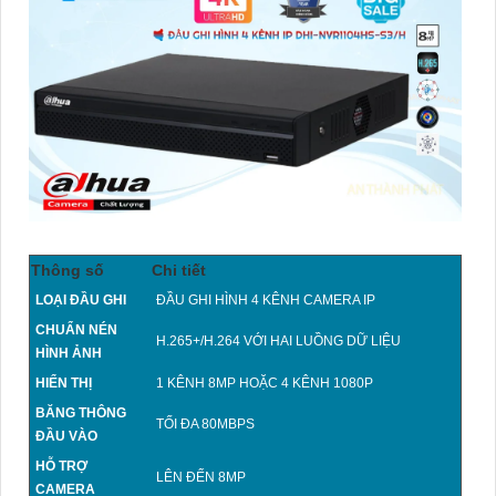
Thông số
Chi tiết
LOẠI ĐẦU GHI
ĐẦU GHI HÌNH 4 KÊNH CAMERA IP
CHUẨN NÉN
H.265+/H.264 VỚI HAI LUỒNG DỮ LIỆU
HÌNH ẢNH
HIỂN THỊ
1 KÊNH 8MP HOẶC 4 KÊNH 1080P
BĂNG THÔNG
TỐI ĐA 80MBPS
ĐẦU VÀO
HỖ TRỢ
LÊN ĐẾN 8MP
CAMERA