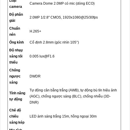
Loại
Camera Dome 2.0MP có mic (dòng ECO)
camera
Độ phân
2.0MP 1/2.8" CMOS, 1920x1080@25/30fps
giải
Chuẩn
H.265+
nén
Ống kính
Cố định 2.8mm (góc nhìn 105°)
Độ nhạy
sáng tối
0.005 lux@F1.6
thiểu
Chống
ngược
DWDR
sáng
Tự động cân bằng trắng (AWB), tự động bù tín hiệu ảnh
Tính năng
(AGC), chống ngược sáng (BLC), chống nhiễu (3D-
tự động
DNR)
Chế độ
chiếu
LED ánh sáng trắng 15m, hồng ngoại 30m
sáng kép