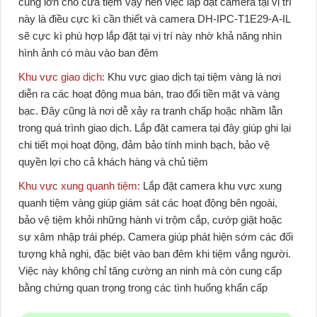
cùng lớn cho cửa tiệm vậy nên việc lắp đặt camera tại vị trí
này là điều cực kì cần thiết và
camera DH-IPC-T1E29-A-IL
sẽ cực kì phù hợp lắp đặt tại vị trí này nhờ khả năng nhìn
hình ảnh có màu vào ban đêm
Khu vực giao dịch:
Khu vực giao dịch tại tiệm vàng là nơi
diễn ra các hoạt động mua bán, trao đổi tiền mặt và vàng
bạc. Đây cũng là nơi dễ xảy ra tranh chấp hoặc nhầm lẫn
trong quá trình giao dịch. Lắp đặt camera tại đây giúp ghi lại
chi tiết mọi hoạt động, đảm bảo tính minh bạch, bảo vệ
quyền lợi cho cả khách hàng và chủ tiệm
Khu vực xung quanh tiệm:
Lắp đặt camera khu vực xung
quanh tiệm vàng giúp giám sát các hoạt động bên ngoài,
bảo vệ tiệm khỏi những hành vi trộm cắp, cướp giật hoặc
sự xâm nhập trái phép. Camera giúp phát hiện sớm các đối
tượng khả nghi, đặc biệt vào ban đêm khi tiệm vắng người.
Việc này không chỉ tăng cường an ninh mà còn cung cấp
bằng chứng quan trọng trong các tình huống khẩn cấp