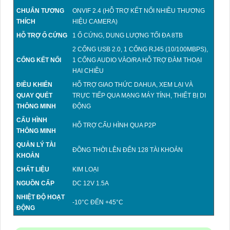
CHUẨN TƯƠNG
ONVIF 2.4 (HỖ TRỢ KẾT NỐI NHIỀU THƯƠNG
THÍCH
HIỆU CAMERA)
HỖ TRỢ Ổ CỨNG
1 Ổ CỨNG, DUNG LƯỢNG TỐI ĐA 8TB
2 CỔNG USB 2.0, 1 CỔNG RJ45 (10/100MBPS),
CỔNG KẾT NỐI
1 CỔNG AUDIO VÀO/RA HỖ TRỢ ĐÀM THOẠI
HAI CHIỀU
ĐIỀU KHIỂN
HỖ TRỢ GIAO THỨC DAHUA, XEM LẠI VÀ
QUAY QUÉT
TRỰC TIẾP QUA MẠNG MÁY TÍNH, THIẾT BỊ DI
THÔNG MINH
ĐỘNG
CẤU HÌNH
HỖ TRỢ CẤU HÌNH QUA P2P
THÔNG MINH
QUẢN LÝ TÀI
ĐỒNG THỜI LÊN ĐẾN 128 TÀI KHOẢN
KHOẢN
CHẤT LIỆU
KIM LOẠI
NGUỒN CẤP
DC 12V 1.5A
NHIỆT ĐỘ HOẠT
-10°C ĐẾN +45°C
ĐỘNG