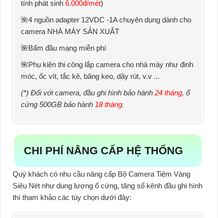
tính phát sinh
6.000đ/mét
)
🌺4 nguồn adapter 12VDC -1A chuyên dụng dành cho
camera NHÀ MÁY SẢN XUẤT
🌺Bấm đầu mạng miễn phí
🌺Phụ kiện
thi công lắp camera cho nhà máy
như đinh
móc, ốc vít, tắc kê, băng keo, dây rút, v.v ...
(*) Đối với camera, đầu ghi hình bảo hành
24 tháng
, ổ
cứng 500GB bảo hành
18 tháng
.
CHI PHÍ NÂNG CẤP HỆ THỐNG
Quý khách có nhu cầu nâng cấp
Bộ Camera Tiệm Vàng
Siêu Nét
như dung lượng ổ cứng, tăng số kênh đầu ghi hình
thì tham khảo các tùy chọn dưới đây: