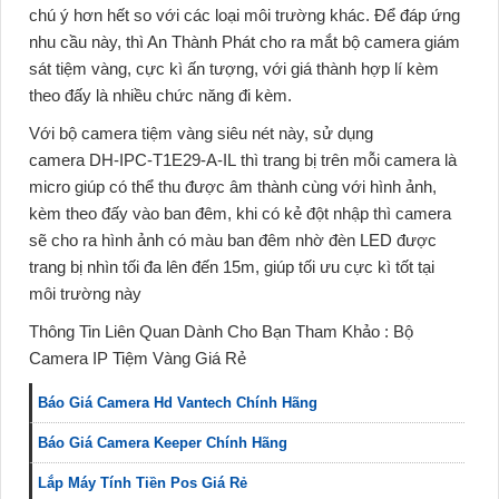
chú ý hơn hết so với các loại môi trường khác. Để đáp ứng
nhu cầu này, thì An Thành Phát cho ra mắt bộ camera giám
sát tiệm vàng, cực kì ấn tượng, với giá thành hợp lí kèm
theo đấy là nhiều chức năng đi kèm.
Với
bộ camera tiệm vàng siêu nét
này, sử dụng
camera DH-IPC-T1E29-A-IL
thì trang bị trên mỗi camera là
micro giúp có thể thu được âm thành cùng với hình ảnh,
kèm theo đấy vào ban đêm, khi có kẻ đột nhập thì camera
sẽ cho ra hình ảnh có màu ban đêm nhờ đèn LED được
trang bị nhìn tối đa lên đến 15m, giúp tối ưu cực kì tốt tại
môi trường này
Thông Tin Liên Quan Dành Cho Bạn Tham Khảo : Bộ
Camera IP Tiệm Vàng Giá Rẻ
Báo Giá Camera Hd Vantech Chính Hãng
Báo Giá Camera Keeper Chính Hãng
Lắp Máy Tính Tiền Pos Giá Rẻ