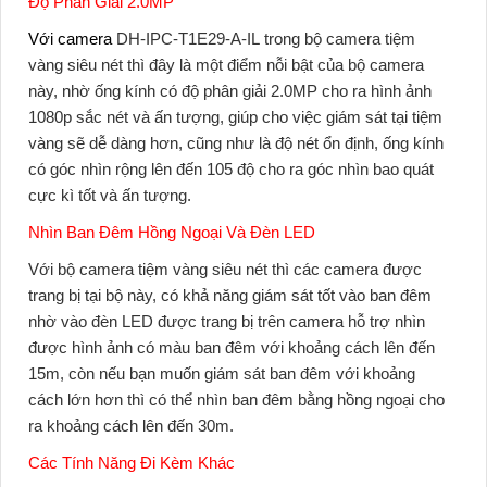
Độ Phân Giải 2.0MP
Với
camera
DH-IPC-T1E29-A-IL
trong
bộ camera tiệm
vàng siêu nét
thì đây là một điểm nỗi bật của bộ camera
này, nhờ ống kính có độ phân giải 2.0MP cho ra hình ảnh
1080p sắc nét và ấn tượng, giúp cho việc giám sát tại tiệm
vàng sẽ dễ dàng hơn, cũng như là độ nét ổn định, ống kính
có góc nhìn rộng lên đến 105 độ cho ra góc nhìn bao quát
cực kì tốt và ấn tượng.
Nhìn Ban Đêm Hồng Ngoại Và Đèn LED
Với
bộ camera tiệm vàng siêu nét
thì các camera được
trang bị tại bộ này, có khả năng giám sát tốt vào ban đêm
nhờ vào đèn LED được trang bị trên camera hỗ trợ nhìn
được hình ảnh có màu ban đêm với khoảng cách lên đến
15m, còn nếu bạn muốn giám sát ban đêm với khoảng
cách lớn hơn thì có thể nhìn ban đêm bằng hồng ngoại cho
ra khoảng cách lên đến 30m.
Các Tính Năng Đi Kèm Khác