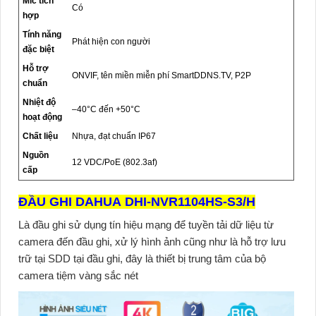
Mic tích
Có
hợp
Tính năng
Phát hiện con người
đặc biệt
Hỗ trợ
ONVIF, tên miền miễn phí SmartDDNS.TV, P2P
chuẩn
Nhiệt độ
–40°C đến +50°C
hoạt động
Chất liệu
Nhựa, đạt chuẩn IP67
Nguồn
12 VDC/PoE (802.3af)
cấp
ĐẦU GHI DAHUA DHI-NVR1104HS-S3/H
Là đầu ghi sử dụng tín hiệu mạng để tuyền tải dữ liệu từ
camera đến đầu ghi, xử lý hình ảnh cũng như là hỗ trợ lưu
trữ tại SDD tại đầu ghi, đây là thiết bị trung tâm của bộ
camera tiệm vàng sắc nét