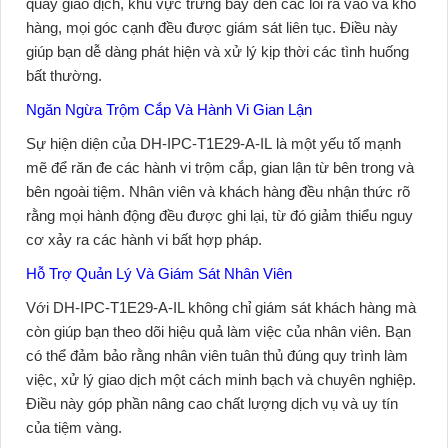
quầy giao dịch, khu vực trưng bày đến các lối ra vào và kho
hàng, mọi góc cạnh đều được giám sát liên tục. Điều này
giúp bạn dễ dàng phát hiện và xử lý kịp thời các tình huống
bất thường.
Ngăn Ngừa Trộm Cắp Và Hành Vi Gian Lận
Sự hiện diện của
DH-IPC-T1E29-A-IL
là một yếu tố mạnh
mẽ để răn đe các hành vi trộm cắp, gian lận từ bên trong và
bên ngoài tiệm. Nhân viên và khách hàng đều nhận thức rõ
rằng mọi hành động đều được ghi lại, từ đó giảm thiểu nguy
cơ xảy ra các hành vi bất hợp pháp.
Hỗ Trợ Quản Lý Và Giám Sát Nhân Viên
Với
DH-IPC-T1E29-A-IL
không chỉ giám sát khách hàng mà
còn giúp bạn theo dõi hiệu quả làm việc của nhân viên. Bạn
có thể đảm bảo rằng nhân viên tuân thủ đúng quy trình làm
việc, xử lý giao dịch một cách minh bạch và chuyên nghiệp.
Điều này góp phần nâng cao chất lượng dịch vụ và uy tín
của tiệm vàng.