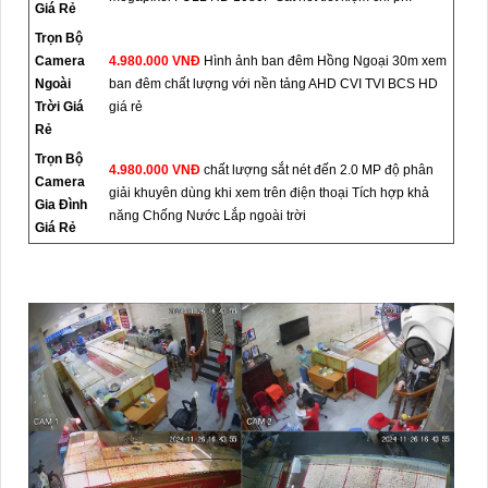
Giá Rẻ
Trọn Bộ
Camera
4.980.000 VNĐ
Hình ảnh ban đêm Hồng Ngoại 30m xem
Ngoài
ban đêm chất lượng với nền tảng AHD CVI TVI BCS HD
Trời Giá
giá rẻ
Rẻ
Trọn Bộ
4.980.000 VNĐ
chất lượng sắt nét đến 2.0 MP độ phân
Camera
giải khuyên dùng khi xem trên điện thoại Tích hợp khả
Gia Đình
năng Chống Nước Lắp ngoài trời
Giá Rẻ