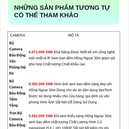
NHỮNG SẢN PHẨM TƯƠNG TỰ
CÓ THỂ THAM KHẢO
CAMERA
MÔ TẢ
Bộ
Camera
6.072.000 VNĐ
Khả Năng Được thiết kế với công nghệ
Báo Động
mới nhất là IP Xem ban đêm Hồng Ngoại 30m giám sát
Văn
phù hơp Chất lượng Chiết khấu cao
Phòng Giá
Rẻ
Bộ
8.382.000 VNĐ
Hình ảnh xem ban đêm sáng đẹp với
Camera
Hồng Ngoại 30m Dùng cho dự án dân dụng VanTech
Báo Động
Được sử dụng nhiều cho cửa hàng, gia đình và văn
Tiệm
phòng Hình Ảnh Sắt Nét Dễ Dàng Sử Dụng
Vàng
Trọn Bộ
5.582.000 VNĐ
Khi xem thiếu sáng Hồng Ngoại 30m
Camera
xem ban đêm chất lượng Chất Lượng Hình 2.0
Báo Động
megapixel FULL HD 1080P Sắt nét tiết kiệm chi phí