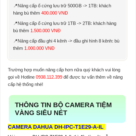
📍Nâng cấp ổ cứng lưu trữ
500GB -> 1TB
: khách
hàng bù thêm
400.000 VNĐ
📍Nâng cấp ổ cứng lưu trữ
1TB -> 2TB
: khách hàng
bù thêm
1.500.000 VNĐ
📍Nâng cấp
đầu ghi 4 kênh -> đầu ghi hình 8 kênh
: bù
thêm
1.000.000 VNĐ
Trường hợp muốn nâng cấp hơn nữa quý khách vui lòng
gọi về
Hotline
0938.112.399
để được tư vấn thêm về nâng
cấp hệ thống nhé!
THÔNG TIN BỘ CAMERA TIỆM
VÀNG SIÊU NÉT
CAMERA DAHUA DH-IPC-T1E29-A-IL