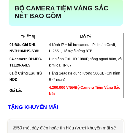
BỘ CAMERA TIỆM VÀNG SẮC
NÉT BAO GỒM
THIẾT BỊ
MÔ TẢ
01 Đầu Ghi DHI-
4 kênh IP + hỗ trợ camera IP chuẩn Onvif,
NVR1104HS-S3/H
H.265+, Hỗ trợ ổ cứng 8TB
04 camera DH-IPC-
Hình ảnh Full HD 1080P, hồng ngoại 80m, vỏ
T1E29-A-IL5
kim loại, IP 67
01 Ổ Cứng Lưu Trữ
Hãng Seagate dung lượng 500GB (Ghi hình
HDD
6 -7 ngày)
4.200.000 VNĐ/Bộ Camera Tiệm Vàng Sắc
Giá Lắp
Nét
TẶNG KHUYẾN MÃI
🌺50 mét dây điện hoặc tín hiệu (vượt khuyến mãi sẽ