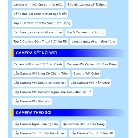
camera nhìn mã vận đơn nét nhất
Báo gia camera wifi Dahua
Bảng báo giá camera imou ngoài trời
Top 5 Camera Xem Mã Vạch Đơn Hàng
Bản báo giá camera wifi ezviz mới
Top 5 Camera nhà Xưởng
Top 5 Camera Đàm Thoại 2 Chiều Rõ
camera quay rõ tem đơn hàng
CAMERA KẾT NỐI WIFI
Camera Wifi Xoay 360 Toàn Cảnh
Camera Wifi Vantech Có Báo Động
Lắp Camera Wifi Imou Có Chống Trộm
Camera Wifi Cube
Lắp Camera Wifi Dahua 3K Siêu Nét
Lắp Camera WifiThân Ezviz
Lắp Camera Wifi Hikvision Ngoài Trời Xoay 360 Giá Rẻ
Lắp Camera Wifi Hikvision
CAMERA THEO GÓI
Lắp Camera Ngoài Trời trọn bộ
Bộ Camera Dahua Báo Động
Lắp Camera Trọn Bộ Giá Rẻ sắc nét
Lắp Camera Trọn Bộ Ultra HD