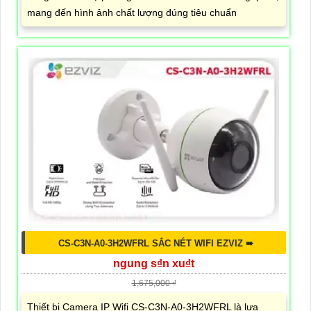
mang đến hình ảnh chất lượng đúng tiêu chuẩn
CS-C3N-A0-3H2WFRL SẮC NÉT WIFI EZVIZ ➠
ngung s₫n xu₫t
1,675,000 ₫
Thiết bị Camera IP Wifi CS-C3N-A0-3H2WFRL là lựa