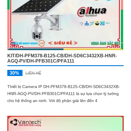
KIT/DH-PFM378-B125-CB/DH-SD6C3432XB-HNR-
AGQ-PV/DH-PFB301C/PFA111
30%
LIÊN HỆ
Thiết bị Camera IP DH-PFM378-B125-CB/DH-SD6C3432XB-
HNR-AGQ-PV/DH-PFB301C/PFA111 là sự lựa chọn lý tưởng
cho hệ thống an ninh. Với độ phân giải lên đến 4