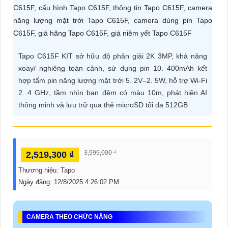
ĐẶT
PHỤ
Tapo C615F KIT sở hữu độ phân giải 2K 3MP, khả năng
KIỆN
xoay/ nghiêng toàn cảnh, sử dụng pin 10. 400mAh kết
CAMERA
hợp tấm pin năng lượng mặt trời 5. 2V–2. 5W, hỗ trợ Wi-Fi
2. 4 GHz, tầm nhìn ban đêm có màu 10m, phát hiện AI
thông minh và lưu trữ qua thẻ microSD tối đa 512GB
TƯ
VẤN
DỊCH
3,599,000 ₫
2,519,300 ₫
VỤ
Thương hiệu:
Tapo
Ngày đăng:
12/8/2025 4:26:02 PM
CAMERA THEO CHỨC NĂNG