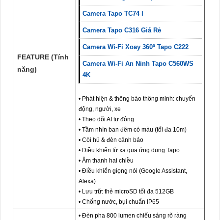
Camera Tapo TC74 I
Camera Tapo C316 Giá Rẻ
Camera Wi-Fi Xoay 360º Tapo C222
FEATURE (Tính
Camera Wi-Fi An Ninh Tapo C560WS
năng)
4K
• Phát hiện & thông báo thông minh: chuyển
động, người, xe
• Theo dõi AI tự động
• Tầm nhìn ban đêm có màu (tối đa 10m)
• Còi hú & đèn cảnh báo
• Điều khiển từ xa qua ứng dụng Tapo
• Âm thanh hai chiều
• Điều khiển giọng nói (Google Assistant,
Alexa)
• Lưu trữ: thẻ microSD tối đa 512GB
• Chống nước, bụi chuẩn IP65
• Đèn pha 800 lumen chiếu sáng rõ ràng