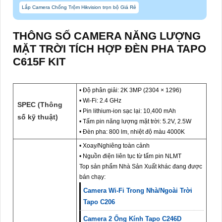
Lắp Camera Chống Trộm Hikvision trọn bộ Giá Rẻ
THÔNG SỐ CAMERA NĂNG LƯỢNG
MẶT TRỜI TÍCH HỢP ĐÈN PHA TAPO
C615F KIT
• Độ phân giải: 2K 3MP (2304 × 1296)
• Wi-Fi: 2.4 GHz
SPEC (Thông
• Pin lithium-ion sạc lại: 10,400 mAh
số kỹ thuật)
• Tấm pin năng lượng mặt trời: 5.2V, 2.5W
• Đèn pha: 800 lm, nhiệt độ màu 4000K
• Xoay/Nghiêng toàn cảnh
• Nguồn điện liên tục từ tấm pin NLMT
Top sản phẩm Nhà Sản Xuất khác đang được
bán chạy:
Camera Wi-Fi Trong Nhà/Ngoài Trời
Tapo C206
Camera 2 Ống Kính Tapo C246D