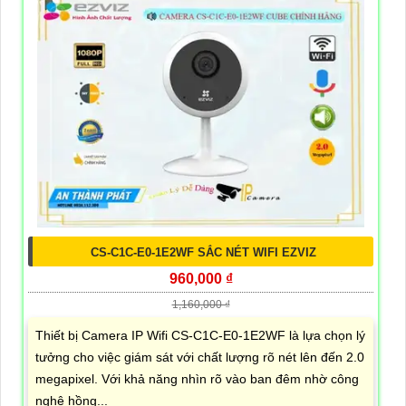
CS-C1C-E0-1E2WF SẮC NÉT WIFI EZVIZ
960,000 ₫
1,160,000 ₫
Thiết bị Camera IP Wifi CS-C1C-E0-1E2WF là lựa chọn lý
tưởng cho việc giám sát với chất lượng rõ nét lên đến 2.0
megapixel. Với khả năng nhìn rõ vào ban đêm nhờ công
nghệ hồng...