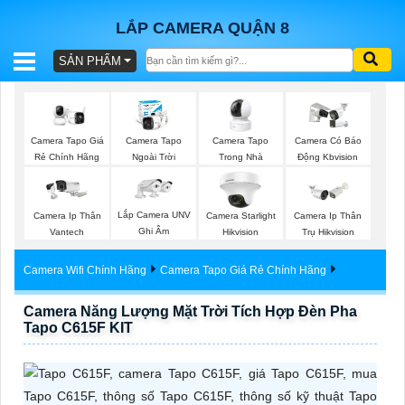
LẮP CAMERA QUẬN 8
SẢN PHẨM
BÁO
GIÁ
TRỌN
Camera Tapo
Camera Tapo Giá
Camera Tapo
Camera Có Báo
GÓI
Trong Nhà
Rẻ Chính Hãng
Ngoài Trời
Động Kbvision
Lắp Camera UNV
Camera Ip Thân
Camera Starlight
Camera Ip Thân
SẢN
Ghi Âm
Vantech
Hikvision
Trụ Hikvision
PHẨM
Camera Wifi Chính Hãng
Camera Tapo Giá Rẻ Chính Hãng
Camera Năng Lượng Mặt Trời Tích Hợp Đèn Pha
Tapo C615F KIT
TƯ
VẤN
LẮP