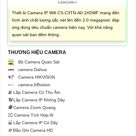
1,500,000 ₫
Thiết bị Camera IP Wifi CS-C3TN-A0-1H2WF mang đến
hình ảnh chất lượng sắc nét lên đến 2.0 megapixel, đáp
ứng đúng tiêu chuẩn camera hiện nay. Với khả năng
quan sát ban đêm thông...
THƯƠNG HIỆU CAMERA
Bộ Camera Quan Sát
camera Dahua
Camera HIKVISON
camera KBvision
️🎤️
Lắp Camera Có Thu Âm
📶
Lắp Camera IP Không Dây
🕵️
Camera Zoom Quang
🧛‍♀️
Camera Tích Hợp AI
💻
Lắp Camera IP Có Dây
⚙️
Đầu Ghi Camera HD