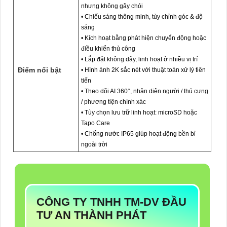
nhưng không gây chói
• Chiếu sáng thông minh, tùy chỉnh góc & độ
sáng
• Kích hoạt bằng phát hiện chuyển động hoặc
điều khiển thủ công
• Lắp đặt không dây, linh hoạt ở nhiều vị trí
Điểm nổi bật
• Hình ảnh 2K sắc nét với thuật toán xử lý tiên
tiến
• Theo dõi AI 360°, nhận diện người / thú cưng
/ phương tiện chính xác
• Tùy chọn lưu trữ linh hoạt: microSD hoặc
Tapo Care
• Chống nước IP65 giúp hoạt động bền bỉ
ngoài trời
CÔNG TY TNHH TM-DV ĐẦU
TƯ AN THÀNH PHÁT