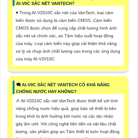
AI-V0C SẮC NÉT VANTECH?
♥️ Trong AI-V2010C sắc nét của VanTech, loại cảm
biến được sử dụng là cảm biến CMOS. Cảm biến
CMOS được chọn để cung cấp chất lượng hình ảnh
sắc nét và chính xác, an Tâm hiệu suất hoạt động
của máy. Loại cảm biến này giúp cải thiện khả năng
xử lý và chụp ảnh chất lượng cao trong các ứng dụng
của máy AI-V2010C.
🗨️ AI-V0C SẮC NÉT VANTECH CÓ KHẢ NĂNG
CHỐNG NƯỚC HAY KHÔNG?
️🎉 AI-V2010C sắc nét VanTech được thiết kế với tính
năng chống nước hiệu quả, giúp bảo vệ thiết bị bên
trong khỏi bị ảnh hưởng bởi nước và các tác nhân
gây ẩm ướt. Với công nghệ tiên tiến và vật liệu chất
lượng, sản phẩm giúp an Tâm thiết bị luôn hoạt động