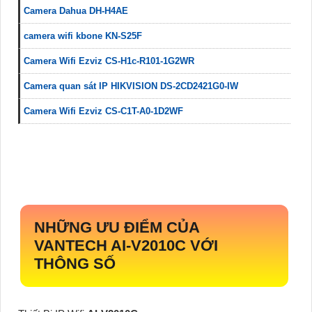
Camera Dahua DH-H4AE
camera wifi kbone KN-S25F
Camera Wifi Ezviz CS-H1c-R101-1G2WR
Camera quan sát IP HIKVISION DS-2CD2421G0-IW
Camera Wifi Ezviz CS-C1T-A0-1D2WF
NHỮNG ƯU ĐIỂM CỦA
VANTECH
AI-V2010C
VỚI
THÔNG SỐ