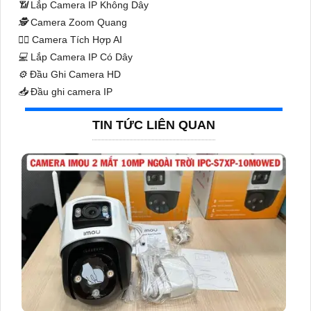
📶
Lắp Camera IP Không Dây
🕵️
Camera Zoom Quang
🧛‍♀️
Camera Tích Hợp AI
💻
Lắp Camera IP Có Dây
⚙️
Đầu Ghi Camera HD
📥
Đầu ghi camera IP
TIN TỨC LIÊN QUAN