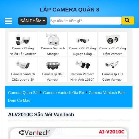
LẮP CAMERA QUẬN 8
SẢN PHẨM
BÁO
GIÁ
TRỌN
Camera Chống
Camera Vantech
Camera Có Chống
Camera Có Chống
GÓI
Nhiễu Tốt Vantech
Starlight
Ngược Sáng
Trộm Vantech
Vantech
Camera Vantech
Camera Ip 360
Camera Vantech
Camera Ip Full
SẢN
Chất Lượng 4K
Vantech
Hình Ảnh 1080P
Color Vantech
PHẨM
Camera Quan Sát
Camera Vantech Giá Rẻ
Camera Vantech Ban
Đêm Có Màu
AI-V2010C Sắc Nét VanTech
TƯ
VẤN
LẮP