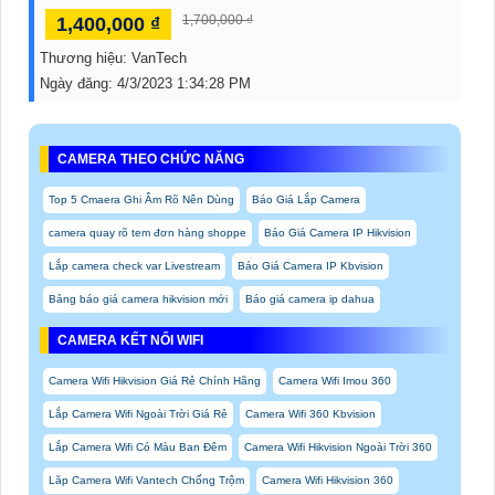
1,700,000 ₫
1,400,000 ₫
Thương hiệu:
VanTech
Ngày đăng:
4/3/2023 1:34:28 PM
CAMERA THEO CHỨC NĂNG
Top 5 Cmaera Ghi Âm Rõ Nên Dùng
Báo Giá Lắp Camera
camera quay rõ tem đơn hàng shoppe
Báo Giá Camera IP Hikvision
Lắp camera check var Livestream
Báo Giá Camera IP Kbvision
Bảng báo giá camera hikvision mới
Báo giá camera ip dahua
CAMERA KẾT NỐI WIFI
Camera Wifi Hikvision Giá Rẻ Chính Hãng
Camera Wifi Imou 360
Lắp Camera Wifi Ngoài Trời Giá Rẻ
Camera Wifi 360 Kbvision
Lắp Camera Wifi Có Màu Ban Đêm
Camera Wifi Hikvision Ngoài Trời 360
Lăp Camera Wifi Vantech Chống Trộm
Camera Wifi Hikvision 360