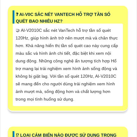
❓ AI-V0C SẮC NÉT VANTECH HỖ TRỢ TẦN SỐ
QUÉT BAO NHIÊU HZ?
🤝 AI-V2010C sắc nét VanTech hỗ trợ tần số quét
120Hz, giúp hình ảnh trở nên mượt mà và chân thực
hơn. Khả năng hiển thị tần số quét cao này cung cấp
màu sắc và hình ảnh chi tiết, đặc biệt khi xem nội
dung động. Những công nghệ ấn tượng tích hợp Hổ
trợ mang lại trải nghiệm xem hình ảnh sống động và
không bị giật lag. Với tần số quét 120Hz, AI-V2010C
sẽ mang đến cho người dùng trải nghiệm xem hình
ảnh mượt mà, sống động hơn và chất lượng hơn
trong mọi tình huống sử dụng.
⁉️ LOẠI CẢM BIẾN NÀO ĐƯỢC SỬ DỤNG TRONG