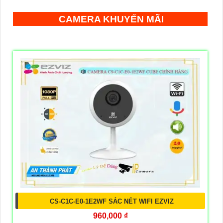
CAMERA KHUYẾN MÃI
CS-C1C-E0-1E2WF SẮC NÉT WIFI EZVIZ
960,000 ₫