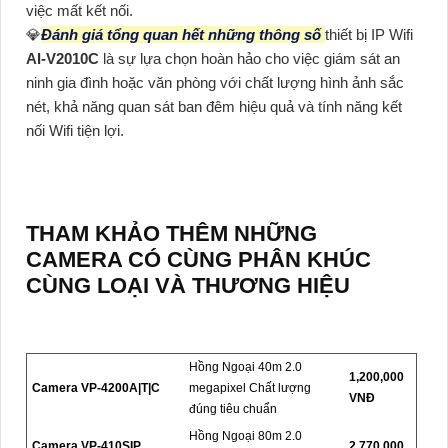
việc mất kết nối.
💎
Đánh giá tổng quan hết những thông số
thiết bị IP Wifi
AI-V2010C
là sự lựa chọn hoàn hảo cho việc giám sát an
ninh gia đình hoặc văn phòng với chất lượng hình ảnh sắc
nét, khả năng quan sát ban đêm hiệu quả và tính năng kết
nối Wifi tiện lợi.
THAM KHẢO THÊM NHỮNG
CAMERA CÓ CÙNG PHÂN KHÚC
CÙNG LOẠI VÀ THƯƠNG HIỆU
Hồng Ngoại 40m 2.0
1,200,000
Camera VP-4200A|T|C
megapixel Chất lượng
VNĐ
đúng tiêu chuẩn
Hồng Ngoại 80m 2.0
Camera VP-410SIP
2,770,000