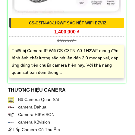
CS-C3TN-A0-1H2WF SẮC NÉT WIFI EZVIZ
1,400,000 ₫
1,500,000 ₫
Thiết bị Camera IP Wifi CS-C3TN-A0-1H2WF mang đến
hình ảnh chất lượng sắc nét lên đến 2.0 megapixel, đáp
ứng đúng tiêu chuẩn camera hiện nay. Với khả năng
quan sát ban đêm thông...
THƯƠNG HIỆU CAMERA
Bộ Camera Quan Sát
camera Dahua
Camera HIKVISON
camera KBvision
️🎤️
Lắp Camera Có Thu Âm