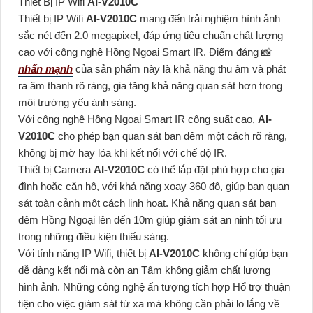
Thiết Bị IP Wifi
AI-V2010C
Thiết bị IP Wifi
AI-V2010C
mang đến trải nghiệm hình ảnh
sắc nét đến 2.0 megapixel, đáp ứng tiêu chuẩn chất lượng
cao với công nghệ Hồng Ngoại Smart IR. Điểm đáng 📸
nhấn mạnh
của sản phẩm này là khả năng thu âm và phát
ra âm thanh rõ ràng, gia tăng khả năng quan sát hơn trong
môi trường yếu ánh sáng.
Với công nghệ Hồng Ngoại Smart IR công suất cao,
AI-
V2010C
cho phép bạn quan sát ban đêm một cách rõ ràng,
không bị mờ hay lóa khi kết nối với chế độ IR.
Thiết bị Camera
AI-V2010C
có thể lắp đặt phù hợp cho gia
đình hoặc căn hộ, với khả năng xoay 360 độ, giúp bạn quan
sát toàn cảnh một cách linh hoạt. Khả năng quan sát ban
đêm Hồng Ngoại lên đến 10m giúp giám sát an ninh tối ưu
trong những điều kiện thiếu sáng.
Với tính năng IP Wifi, thiết bị
AI-V2010C
không chỉ giúp bạn
dễ dàng kết nối mà còn an Tâm không giảm chất lượng
hình ảnh. Những công nghệ ấn tượng tích hợp Hổ trợ thuận
tiện cho việc giám sát từ xa mà không cần phải lo lắng về