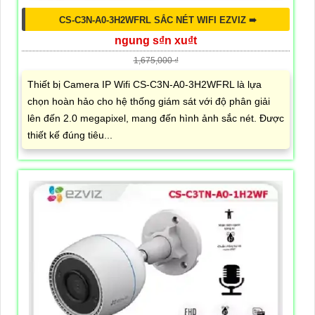
CS-C3N-A0-3H2WFRL SẮC NÉT WIFI EZVIZ ➠
ngung s₫n xu₫t
1,675,000 ₫
Thiết bị Camera IP Wifi CS-C3N-A0-3H2WFRL là lựa
chọn hoàn hảo cho hệ thống giám sát với độ phân giải
lên đến 2.0 megapixel, mang đến hình ảnh sắc nét. Được
thiết kế đúng tiêu...