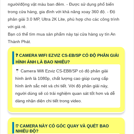
người/động vật màu ban đêm. - Được sử dụng phổ biến
trong cửa hàng, gia đình với khả năng xoay 360 độ. - Độ
phân giải 3.0 MP, Ultra 2K Lite, phù hợp cho các công trình
với giá rẻ.
Bạn có thể tìm mua sản phẩm này tại cửa hàng uy tín An
Thành Phát.
❓ CAMERA WIFI EZVIZ CS-EB/SP CÓ ĐỘ PHÂN GIẢI
HÌNH ẢNH LÀ BAO NHIÊU?
🤵 Camera Wifi Ezviz CS-EB8/SP có độ phân giải
hình ảnh là 1080p, chất lượng cao giúp cung cấp
hình ảnh sắc nét và chi tiết. Với độ phân giải này,
người dùng sẽ có trải nghiệm quan sát tốt hơn và dễ
dàng nhận diện chi tiết trong video.
⁉️ CAMERA NÀY CÓ GÓC QUAY VÀ QUÉT BAO
NHIÊU ĐỘ?