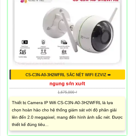
CS-C3N-A0-3H2WFRL SẮC NÉT WIFI EZVIZ ➠
ngung s₫n xu₫t
1,675,000 ₫
Thiết bị Camera IP Wifi CS-C3N-A0-3H2WFRL là lựa
chọn hoàn hảo cho hệ thống giám sát với độ phân giải
lên đến 2.0 megapixel, mang đến hình ảnh sắc nét. Được
thiết kế đúng tiêu...