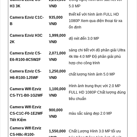
H3 3K
VNĐ
5.0 MP
thiết kế với hình ảnh FULL HD
Camera Ezviz C1C-
935,000
1080P Xem qua điện thoại từ xa
B
VNĐ
ổn định
Camera Ezviz H3C
1,999,000
độ nét đến 3.0 MP
2K
VNĐ
sáng chi tiết với độ phân giải Ultra
Camera Ezviz CS-
2,071,000
4k lite 4.0 MP Độ phân giải phù
E6-R100-8C5W2F
VNĐ
hợp cho công trình
Camera Ezviz CS-
1,250,000
chất lượng hình ảnh 5.0 MP
H6-R100-1J5WF
VNĐ
Hình ảnh trung thực với 2.0 MP
Camera Wifi Ezviz
1,100,000
FULL HD 1080P Chất lượng đúng
CS-TY1-B0-1G2WF
VNĐ
tiêu chuẩn
Camera Wifi Ezviz
900,000
CS-C1C-F0-1E2WF
màu sắc sáng đẹp 2.0 MP
VNĐ
Tiết Kiệm
Camera Wifi Ezviz
1,550,000
Chất Lượng Hình 3.0 MP tối ưu
CS-H8c-R100-