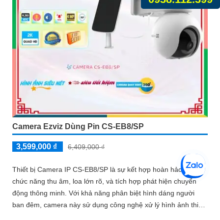
Camera Ezviz Dùng Pin CS-EB8/SP
3,599,000 ₫
6,409,000 ₫
Thiết bị Camera IP CS-EB8/SP là sự kết hợp hoàn hảo giữa
chức năng thu âm, loa lớn rõ, và tích hợp phát hiện chuyển
động thông minh. Với khả năng phân biệt hình dáng người
ban đêm, camera này sử dụng công nghệ xử lý hình ảnh thiếu
sáng màu, mang lại hình ảnh rõ nét và đẹp mắt hơn so với