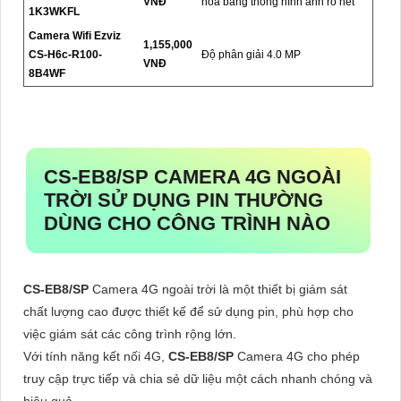
VNĐ
hóa băng thông hình ảnh rõ nét
1K3WKFL
Camera Wifi Ezviz
1,155,000
CS-H6c-R100-
Độ phân giải 4.0 MP
VNĐ
8B4WF
CS-EB8/SP
CAMERA 4G NGOÀI
TRỜI SỬ DỤNG PIN THƯỜNG
DÙNG CHO CÔNG TRÌNH NÀO
CS-EB8/SP
Camera 4G ngoài trời là một thiết bị giám sát
chất lượng cao được thiết kế để sử dụng pin, phù hợp cho
việc giám sát các công trình rộng lớn.
Với tính năng kết nối 4G,
CS-EB8/SP
Camera 4G cho phép
truy cập trực tiếp và chia sẻ dữ liệu một cách nhanh chóng và