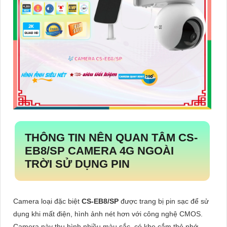
THÔNG TIN NÊN QUAN TÂM
CS-
EB8/SP
CAMERA 4G NGOÀI
TRỜI SỬ DỤNG PIN
Camera loại đặc biệt
CS-EB8/SP
được trang bị pin sạc để sử
dụng khi mất điện, hình ảnh nét hơn với công nghệ CMOS.
Camera này thu hình nhiều màu sắc, có khe cắm thẻ nhớ