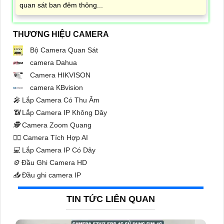
quan sát ban đêm thông...
THƯƠNG HIỆU CAMERA
Bộ Camera Quan Sát
camera Dahua
Camera HIKVISON
camera KBvision
️🎤️
Lắp Camera Có Thu Âm
📶
Lắp Camera IP Không Dây
🕵️
Camera Zoom Quang
🧛‍♀️
Camera Tích Hợp AI
💻
Lắp Camera IP Có Dây
⚙️
Đầu Ghi Camera HD
📥
Đầu ghi camera IP
TIN TỨC LIÊN QUAN