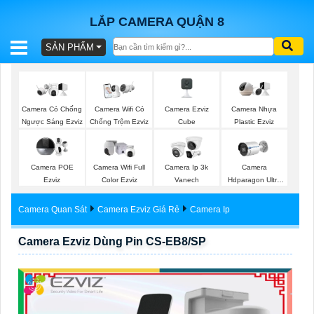
LẮP CAMERA QUẬN 8
SẢN PHẨM
BÁO
GIÁ
TRỌN
Camera Ezviz
Camera Có Chống
Camera Wifi Có
Camera Nhựa
GÓI
Cube
Ngược Sáng Ezviz
Chống Trộm Ezviz
Plastic Ezviz
Camera POE
Camera Wifi Full
Camera Ip 3k
Camera
SẢN
Ezviz
Color Ezviz
Vanech
Hdparagon Ultra
2K
PHẨM
Camera Quan Sát
Camera Ezviz Giá Rẻ
Camera Ip
Camera Ezviz Dùng Pin CS-EB8/SP
TƯ
VẤN
LẮP