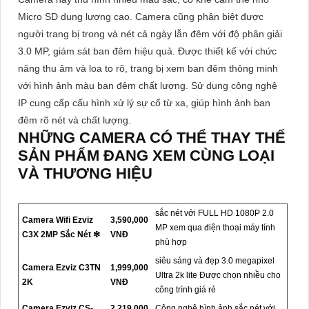
Micro SD dung lượng cao. Camera cũng phân biệt được
người trang bị trong và nét cả ngày lẫn đêm với độ phân giải
3.0 MP, giám sát ban đêm hiệu quả. Được thiết kế với chức
năng thu âm và loa to rõ, trang bị xem ban đêm thông minh
với hình ảnh màu ban đêm chất lượng. Sử dụng công nghệ
IP cung cấp cấu hình xử lý sự cố từ xa, giúp hình ảnh ban
đêm rõ nét và chất lượng.
NHỮNG CAMERA CÓ THỂ THAY THẾ
SẢN PHẨM ĐANG XEM CÙNG LOẠI
VÀ THƯƠNG HIỆU
sắc nét với FULL HD 1080P 2.0
Camera Wifi Ezviz
3,590,000
MP xem qua điện thoại máy tính
C3X 2MP Sắc Nét ❇
VNĐ
phù hợp
siêu sáng và đẹp 3.0 megapixel
Camera Ezviz C3TN
1,999,000
Ultra 2k lite Được chọn nhiều cho
2K
VNĐ
công trình giá rẻ
Camera Ezviz CS-
2,219,000
Công nghệ hình ảnh sắc nét với