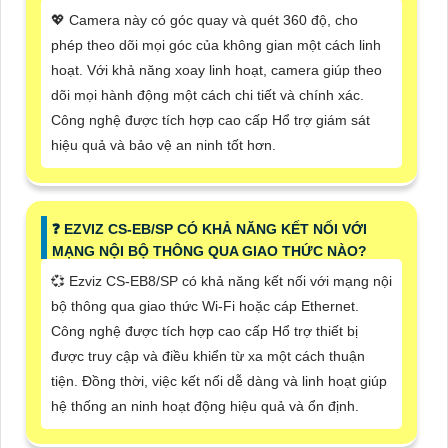
💖 Camera này có góc quay và quét 360 độ, cho
phép theo dõi mọi góc của không gian một cách linh
hoạt. Với khả năng xoay linh hoạt, camera giúp theo
dõi mọi hành động một cách chi tiết và chính xác.
Công nghệ được tích hợp cao cấp Hổ trợ giám sát
hiệu quả và bảo vệ an ninh tốt hơn.
️❓ EZVIZ CS-EB/SP CÓ KHẢ NĂNG KẾT NỐI VỚI
MẠNG NỘI BỘ THÔNG QUA GIAO THỨC NÀO?
💞 Ezviz CS-EB8/SP có khả năng kết nối với mạng nội
bộ thông qua giao thức Wi-Fi hoặc cáp Ethernet.
Công nghệ được tích hợp cao cấp Hổ trợ thiết bị
được truy cập và điều khiển từ xa một cách thuận
tiện. Đồng thời, việc kết nối dễ dàng và linh hoạt giúp
hệ thống an ninh hoạt động hiệu quả và ổn định.