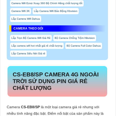
Camera Wifi Ezviz Xoay 360 Độ Chính Hãng chất lượng tốt
Camera Wifi 3K
Lắp Camera Wifi Báo Động Kbvision
Lắp Camera Wifi Dahua
CAMERA THEO GÓI
Lắp Trọn Bộ Camera Wifi Giá Rẻ
Bộ Camera Chống Trộm Hikvision
Lắp camera wifi hot nhất giá rẻ chất lượng
Bộ Camera Full Color Dahua
Lắp Camera Siêu Nét Giá rẻ
CS-EB8/SP
CAMERA 4G NGOÀI
TRỜI SỬ DỤNG PIN GIÁ RẺ
CHẤT LƯỢNG
Camera
CS-EB8/SP
là một loại camera giá rẻ nhưng với
nhiều tính năng đặc bật. Điểm nổi bật của sản phẩm này là