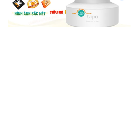
Tapo C202 Camera Giá Rẻ
5%-35%
liên hệ
Camera Tapo C202 là một loại camera giá rẻ nhưng có nhiều
ưu điểm. Với khả năng khe cắm thẻ nhớ Micro SD dung lượng
lớn IP Wifi chức năng đàm thoại 2 chiều hình ảnh chất lượng
Full HD 1080P