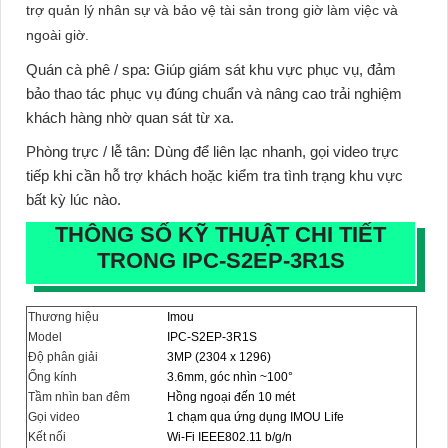
trợ quản lý nhân sự và bảo vệ tài sản trong giờ làm việc và
ngoài giờ.
Quán cà phê / spa:
Giúp giám sát khu vực phục vụ, đảm
bảo thao tác phục vụ đúng chuẩn và nâng cao trải nghiệm
khách hàng nhờ quan sát từ xa.
Phòng trực / lễ tân:
Dùng để liên lạc nhanh, gọi video trực
tiếp khi cần hỗ trợ khách hoặc kiểm tra tình trạng khu vực
bất kỳ lúc nào.
THÔNG SỐ KỸ THUẬT CHI TIẾT
TRONG IPC-S2EP-3R1S
Thương hiệu
Imou
Model
IPC-S2EP-3R1S
Độ phân giải
3MP (2304 x 1296)
Ống kính
3.6mm, góc nhìn ~100°
Tầm nhìn ban đêm
Hồng ngoại đến 10 mét
Gọi video
1 chạm qua ứng dụng IMOU Life
Kết nối
Wi-Fi IEEE802.11 b/g/n