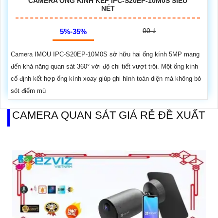
CAMERA ỐNG KÍNH KÉP IPC-S20EP-10M0S SIÊU
NÉT
00 ₫
5%-35%
Camera IMOU IPC-S20EP-10M0S sở hữu hai ống kính 5MP mang
đến khả năng quan sát 360° với độ chi tiết vượt trội. Một ống kính
cố định kết hợp ống kính xoay giúp ghi hình toàn diện mà không bỏ
sót điểm mù
CAMERA QUAN SÁT GIÁ RẺ ĐỀ XUẤT