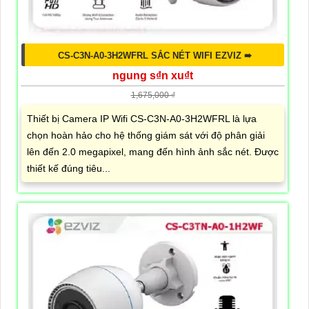
CS-C3N-A0-3H2WFRL SẮC NÉT WIFI EZVIZ ➠
ngung s₫n xu₫t
1,675,000 ₫
Thiết bị Camera IP Wifi CS-C3N-A0-3H2WFRL là lựa
chọn hoàn hảo cho hệ thống giám sát với độ phân giải
lên đến 2.0 megapixel, mang đến hình ảnh sắc nét. Được
thiết kế đúng tiêu...