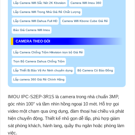
Lắp Camera Wifi Sắc Nét 2K Kbvsiion
Camera Wifi Imou 360
Lắp Camera Wifi Trong Nhà Giá Rẻ Chất Lượng
Lắp Camera Wifi Dahua Full HD
Camera Wifi Kbone Cube Giá Rẻ
Báo Giá Camera Wifi Imou
CAMERA THEO GÓI
Lắp Camera Chống Trộm Hikvision trọn bộ Giá Rẻ
Trọn Bộ Camera Dahua Chống Trộm
Lắp Thiết Bị Bảo Vệ An Ninh chuyên dụng
Bộ Camera Có Báo Đông
Lắp camera 360 Giá Rẻ Chính Hãng
IMOU IPC-S2EP-3R1S
là camera trong nhà chuẩn 3MP,
góc nhìn 100° và tầm nhìn hồng ngoại 10 mét. Hỗ trợ gọi
video một chạm qua ứng dụng, đàm thoại hai chiều và phát
hiện chuyển động. Thiết kế nhỏ gọn dễ lắp, phù hợp giám
sát phòng khách, hành lang, quầy thu ngân hoặc phòng làm
việc.