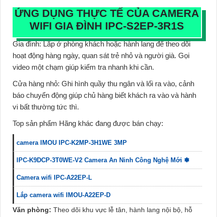
ỨNG DỤNG THỰC TẾ CỦA CAMERA
WIFI GIA ĐÌNH IPC-S2EP-3R1S
Gia đình:
Lắp ở phòng khách hoặc hành lang để theo dõi
hoạt động hàng ngày, quan sát trẻ nhỏ và người già. Gọi
video một chạm giúp kiểm tra nhanh khi cần.
Cửa hàng nhỏ:
Ghi hình quầy thu ngân và lối ra vào, cảnh
báo chuyển động giúp chủ hàng biết khách ra vào và hành
vi bất thường tức thì.
Top sản phẩm Hãng khác đang được bán chạy:
camera IMOU IPC-K2MP-3H1WE 3MP
IPC-K9DCP-3T0WE-V2 Camera An Ninh Công Nghệ Mới ✽
Camera wifi IPC-A22EP-L
Lắp camera wifi IMOU-A22EP-D
Văn phòng:
Theo dõi khu vực lễ tân, hành lang nội bộ, hỗ