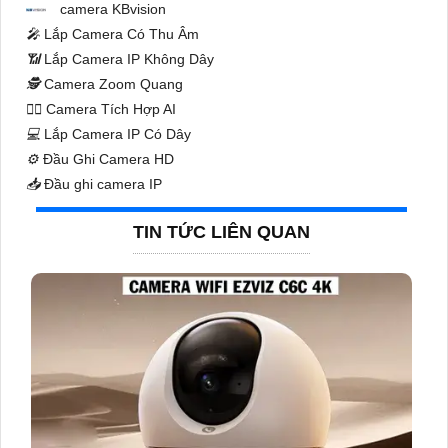
camera KBvision
️🎤️
Lắp Camera Có Thu Âm
📶
Lắp Camera IP Không Dây
🕵️
Camera Zoom Quang
🧛‍♀️
Camera Tích Hợp AI
💻
Lắp Camera IP Có Dây
⚙️
Đầu Ghi Camera HD
📥
Đầu ghi camera IP
TIN TỨC LIÊN QUAN