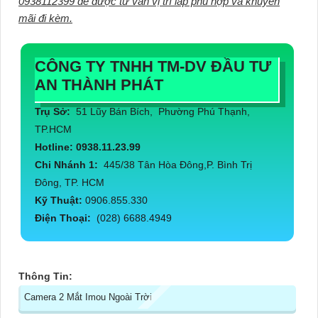
0938112399 để được tư vấn vị trí lắp phù hợp và khuyến
mãi đi kèm.
CÔNG TY TNHH TM-DV ĐẦU TƯ
AN THÀNH PHÁT
Trụ Sở:
51 Lũy Bán Bích, Phường Phú Thạnh,
TP.HCM
Hotline: 0938.11.23.99
Chi Nhánh 1:
445/38 Tân Hòa Đông,P. Bình Trị
Đông, TP. HCM
Kỹ Thuật:
0906.855.330
Điện Thoại:
(028) 6688.4949
Thông Tin:
Camera 2 Mắt Imou Ngoài Trời