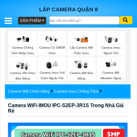
LẮP CAMERA QUẬN 8
SẢN PHẨM
BÁO
GIÁ
TRỌN
Camera Imou
Camera Chống
Camera Có DWDR
Lắp Camera Wifi
GÓI
Ngoài Trời
Xâm Nhập Imou
Imou
Thân Imou
Camera Imou Full
Camera Wifi
Camera 360 Imou
Camera Wifi Báo
SẢN
Color Ngoài Trời
Hikvision Ngoài
Báo Động
Động
Trời
PHẨM
Camera Wifi Chính Hãng
Camera Imou Chống Trộm
Camera WiFi IMOU IPC-S2EP-3R1S Trong Nhà Giá
Rẻ
TƯ
VẤN
LẮP