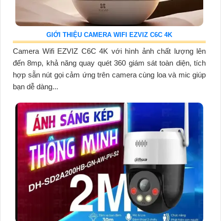
GIỚI THIỆU CAMERA WIFI EZVIZ C6C 4K
Camera Wifi EZVIZ C6C 4K với hình ảnh chất lượng lên
đến 8mp, khả năng quay quét 360 giám sát toàn diện, tích
hợp sẵn nút gọi cảm ứng trên camera cùng loa và mic giúp
bạn dễ dàng...