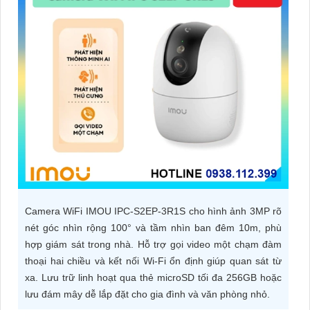
ĐẶT
PHỤ
KIỆN
CAMERA
TƯ
VẤN
DỊCH
Camera WiFi IMOU IPC-S2EP-3R1S cho hình ảnh 3MP rõ
VỤ
nét góc nhìn rộng 100° và tầm nhìn ban đêm 10m, phù
hợp giám sát trong nhà. Hỗ trợ gọi video một chạm đàm
thoại hai chiều và kết nối Wi-Fi ổn định giúp quan sát từ
xa. Lưu trữ linh hoạt qua thẻ microSD tối đa 256GB hoặc
lưu đám mây dễ lắp đặt cho gia đình và văn phòng nhỏ.