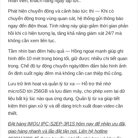
nhân viên, khách hàng ngay lập tức.
Phát hiện chuyển động và cảnh báo tức thì
— Khi có
chuyển động trong vùng quan sát, hệ thống gửi thông báo
ngay đến điện thoại. Tính năng này giúp giảm thời gian phản
hồi khi có hiện tượng lạ, tăng khả năng giám sát 24/7 mà
không cần xem liên tục.
Tầm nhìn ban đêm hiệu quả
— Hồng ngoại mạnh giúp ghi
hình đến 10 mét trong bóng tối, giữ được nhiều chi tiết quan
trọng. Chế độ tự động chuyển ngày/đêm đảm bảo hình ảnh
ổn định suốt ngày đêm mà không cần can thiệp thủ công.
Lưu trữ linh hoạt và quản lý từ xa
— Hỗ trợ thẻ nhớ
microSD tới 256GB và lưu đám mây, cho phép xem lại dữ
liệu bất kỳ lúc nào qua ứng dụng. Quản lý từ xa giúp tiết
kiệm thời gian xử lý và dễ dàng trích xuất đoạn video cần
thiết.
Đặt hàng IMOU IPC-S2EP-3R1S hôm nay để nhận ưu đãi,
giao hàng nhanh và lắp đặt tận nơi. Liên hệ hotline