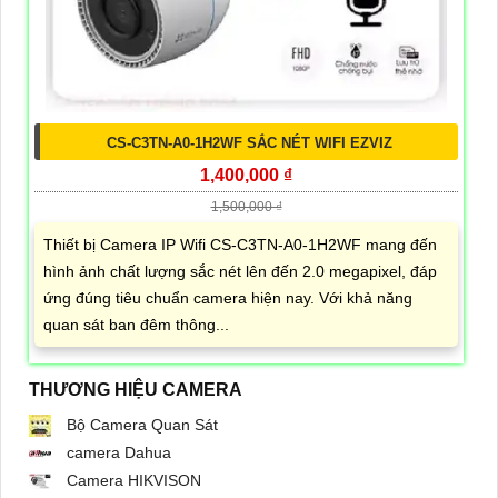
CS-C3TN-A0-1H2WF SẮC NÉT WIFI EZVIZ
1,400,000 ₫
1,500,000 ₫
Thiết bị Camera IP Wifi CS-C3TN-A0-1H2WF mang đến
hình ảnh chất lượng sắc nét lên đến 2.0 megapixel, đáp
ứng đúng tiêu chuẩn camera hiện nay. Với khả năng
quan sát ban đêm thông...
THƯƠNG HIỆU CAMERA
Bộ Camera Quan Sát
camera Dahua
Camera HIKVISON