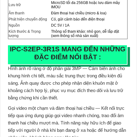
MicroSD tối đa 256GB hoặc lưu đám mây
Lưu trữ
IMOU
Âm thanh
Đàm thoại hai chiều (micro & loa)
Phát hiện chuyển động
Có, gửi cảnh báo đến điện thoại
Nguồn
DC 5V / 1A
Kích thước & Trọng
Thông số tham khảo: nhỏ gọn, dễ lắp đặt
lượng
(xem thông số nhà sản xuất)
IPC-S2EP-3R1S MANG ĐẾN NHỮNG
ĐẶC ĐIỂM NỔI BẬT :
Hình ảnh rõ ràng ở độ phân giải 3MP
— Cảm biến ảnh cho
khung hình chi tiết, màu sắc trung thực trong điều kiện đủ
sáng. Ảnh quay được cho phép nhận diện khuôn mặt ở
khoảng cách hợp lý, phục vụ mục đích theo dõi và lưu trữ
bằng chứng khi cần thiết.
Gọi video một chạm và đàm thoại hai chiều
— Kết nối trực
tiếp qua ứng dụng giúp gọi video nhanh chóng, trao đổi âm
thanh hai chiều mượt mà. Tính năng này hữu ích để giao
tiếp với người ở nhà khi bạn đang ở xa hoặc để hướng dẫn