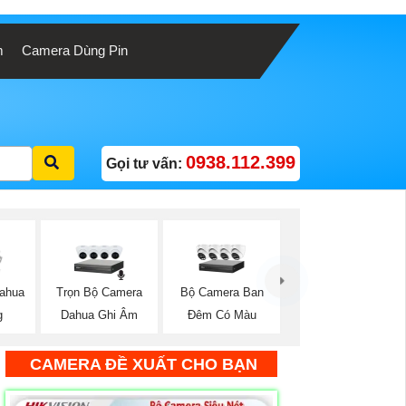
m
Camera Dùng Pin
0938.112.399
Gọi tư vấn:
Trọn Bộ Camera
Bộ Camera Ban
ahua
Dahua Ghi Âm
Đêm Có Màu
g
CAMERA ĐỀ XUẤT CHO BẠN