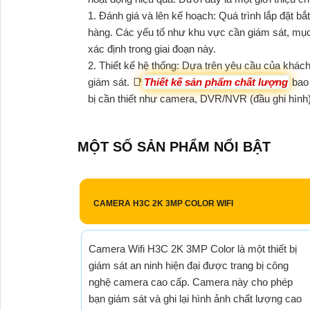
1. Đánh giá và lên kế hoạch: Quá trình lắp đặt b
hàng. Các yếu tố như khu vực cần giám sát, mục
xác định trong giai đoạn này.
2. Thiết kế hệ thống: Dựa trên yêu cầu của khách
giám sát. 📑
Thiết kế sản phẩm chất lượng
bao 
bị cần thiết như camera, DVR/NVR (đầu ghi hình
MỘT SỐ SẢN PHẨM NỔI BẬT
CAMERA H3C 2K 3MP COLOR WIFI
Camera Wifi H3C 2K 3MP Color là một thiết bị
giám sát an ninh hiện đại được trang bị công
nghệ camera cao cấp. Camera này cho phép
bạn giám sát và ghi lại hình ảnh chất lượng cao