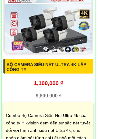
BỘ CAMERA SIÊU NÉT ULTRA 4K LẮP
CÔNG TY
1,100,000 ₫
9,800,000 ₫
Combo Bộ Camera Siêu Nét Ultra 4k của
công ty Hikvision đem đến sự sắc nét tuyệt
đối với hình ảnh siêu nét Ultra 4k, cho
phép giám sát từng chi tiết nhỏ một cách