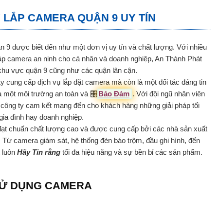
 LẮP CAMERA QUẬN 9 UY TÍN
n 9 được biết đến như một đơn vị uy tín và chất lượng. Với nhiều
háp camera an ninh cho cá nhân và doanh nghiệp, An Thành Phát
khu vực quận 9 cũng như các quận lân cận.
y cung cấp dịch vụ lắp đặt camera mà còn là một đối tác đáng tin
a một môi trường an toàn và 🎛
Bảo Đảm
. Với đội ngũ nhân viên
, công ty cam kết mang đến cho khách hàng những giải pháp tối
gia đình hay doanh nghiệp.
đạt chuẩn chất lượng cao và được cung cấp bởi các nhà sản xuất
 Từ camera giám sát, hệ thống đèn báo trộm, đầu ghi hình, đến
t luôn
Hãy Tin rằng
tối đa hiệu năng và sự bền bỉ các sản phẩm.
 SỬ DỤNG CAMERA