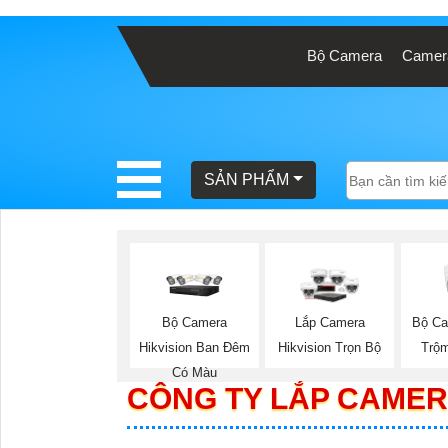
Bộ Camera
Camera
BÁO
GIÁ
TRỌN
GÓI
SẢN PHẨM
SẢN
PHẨM
Bộ Camera
Bộ Ca
Lắp Camera
Hikvision Ban Đêm
Trộm
Hikvision Trọn Bộ
TƯ
Có Màu
CÔNG TY LẮP CAMER
VẤN
LẮP