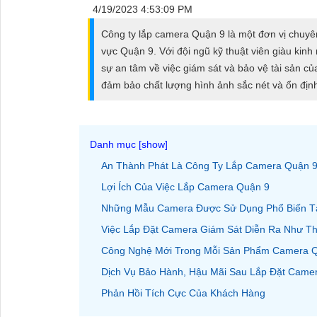
ĐẶT
4/19/2023 4:53:09 PM
Công ty lắp camera Quận 9 là một đơn vị chuyê
vực Quận 9. Với đội ngũ kỹ thuật viên giàu kin
PHỤ
sự an tâm về việc giám sát và bảo vệ tài sản củ
KIỆN
đảm bảo chất lượng hình ảnh sắc nét và ổn địn
CAMERA
An Thành Phát Là Công Ty Lắp Camera Quận 9
TƯ
VẤN
Lợi Ích Của Việc Lắp Camera Quận 9
DỊCH
Những Mẫu Camera Được Sử Dụng Phổ Biến T
VỤ
Việc Lắp Đặt Camera Giám Sát Diễn Ra Như T
Công Nghệ Mới Trong Mỗi Sản Phẩm Camera 
Dịch Vụ Bảo Hành, Hậu Mãi Sau Lắp Đặt Came
Phản Hồi Tích Cực Của Khách Hàng