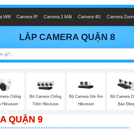
 Wifi
Camera IP
Camera 2 Mắt
Camera 4G
Camera Zoo
LẮP CAMERA QUẬN 8
mera Chống
Bộ Camera Ghi Âm
Bô Camera Chống
Bộ Camera D
 Hikvision
Hikvision
Trộm Hikvision
Báo Độn
A QUẬN 9