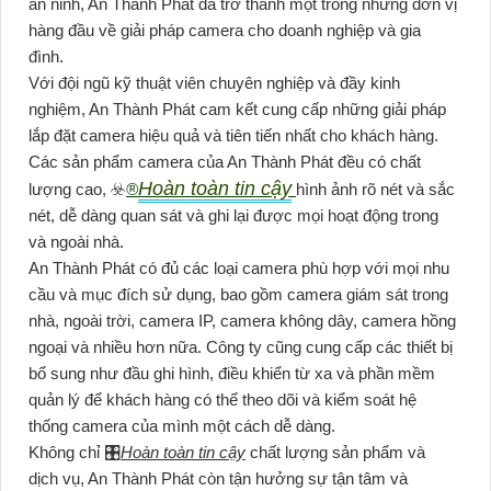
an ninh, An Thành Phát đã trở thành một trong những đơn vị
hàng đầu về giải pháp camera cho doanh nghiệp và gia
đình.
Với đội ngũ kỹ thuật viên chuyên nghiệp và đầy kinh
nghiệm, An Thành Phát cam kết cung cấp những giải pháp
lắp đặt camera hiệu quả và tiên tiến nhất cho khách hàng.
Các sản phẩm camera của An Thành Phát đều có chất
Hoàn toàn tin cậy
lượng cao, ☣️
®️
hình ảnh rõ nét và sắc
nét, dễ dàng quan sát và ghi lại được mọi hoạt động trong
và ngoài nhà.
An Thành Phát có đủ các loại camera phù hợp với mọi nhu
cầu và mục đích sử dụng, bao gồm camera giám sát trong
nhà, ngoài trời, camera IP, camera không dây, camera hồng
ngoại và nhiều hơn nữa. Công ty cũng cung cấp các thiết bị
bổ sung như đầu ghi hình, điều khiển từ xa và phần mềm
quản lý để khách hàng có thể theo dõi và kiểm soát hệ
thống camera của mình một cách dễ dàng.
Không chỉ 🎛
Hoàn toàn tin cậy
chất lượng sản phẩm và
dịch vụ, An Thành Phát còn tận hưởng sự tận tâm và