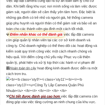
Việc lắp đặt camera cũng tạo ra sự an toàn tâm lý cho cư
dân. Khi biết rằng khu vực nơi mình sống và làm việc được
giám sát, người dân sẽ cảm thấy yên tâm hơn. Đặc biệt là
những gia đình có trẻ nhỏ và người già, hệ thống camera
giúp phụ huynh và người thân có thể giám sát và bảo vệ an
toàn cho các thành viên gia đình một cách tốt nhất.
💎
Điểm nhấn khác có thể đánh giá
việc lắp đặt camera
còn giúp quản lý nhân viên tại các cơ sở kinh doanh và
công ty. Chủ doanh nghiệp có thể theo dõi các hoạt động và
kiểm soát quy trình công việc một cách nhanh chóng và
hiệu quả. Với điểm cộng chủ yếu này Phục vụ cải thiện
quản lý, phát hiện và xử lý kịp thời các hành vi vi phạm để
🎛
Hoàn toàn tin cậy
hoạt động kinh doanh được diễn ra một
cách trơn tru.
⚒
Chi tiết được đánh giá cao hơn
việc lắp đặt camera còn
đóng góp vào việc tăng cường an ninh chung của khu vực.