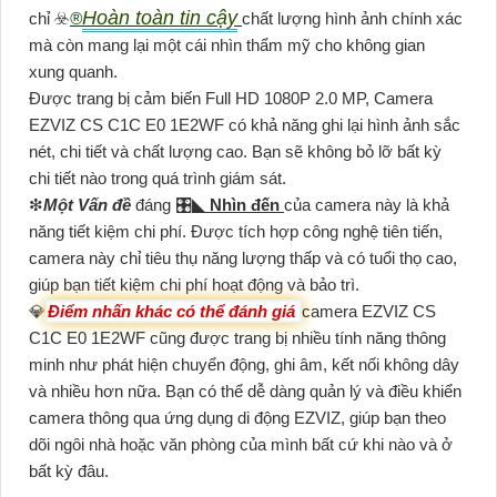
Hoàn toàn tin cậy
chỉ ☣️
®️
chất lượng hình ảnh chính xác
mà còn mang lại một cái nhìn thẩm mỹ cho không gian
xung quanh.
Được trang bị cảm biến Full HD 1080P 2.0 MP, Camera
EZVIZ CS C1C E0 1E2WF có khả năng ghi lại hình ảnh sắc
nét, chi tiết và chất lượng cao. Bạn sẽ không bỏ lỡ bất kỳ
chi tiết nào trong quá trình giám sát.
❇
Một Vấn đề
đáng 🎛
◣
Nhìn đến
của camera này là khả
năng tiết kiệm chi phí. Được tích hợp công nghệ tiên tiến,
camera này chỉ tiêu thụ năng lượng thấp và có tuổi thọ cao,
giúp bạn tiết kiệm chi phí hoạt động và bảo trì.
💎
Điểm nhấn khác có thể đánh giá
camera EZVIZ CS
C1C E0 1E2WF cũng được trang bị nhiều tính năng thông
minh như phát hiện chuyển động, ghi âm, kết nối không dây
và nhiều hơn nữa. Bạn có thể dễ dàng quản lý và điều khiển
camera thông qua ứng dụng di động EZVIZ, giúp bạn theo
dõi ngôi nhà hoặc văn phòng của mình bất cứ khi nào và ở
bất kỳ đâu.