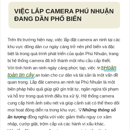
VIỆC LẮP CAMERA PHÚ NHUẬN
ĐANG DẦN PHỔ BIẾN
Trên thị trường hiện nay, việc lắp đặt camera an ninh tại các
khu vực đông dân cư ngày càng trở nên phổ biến và đặc
biệt là trong quá trình phát triển của quận Phú Nhuận, trang
bị hệ thống camera đã trở thành một nhu cầu cấp thiết.
Hoàn
Với tình hình an ninh ngày càng phức tạp, việc ☣️
®️
toàn tin cậy
an toàn cho cư dân và tài sản là một vấn đề
quan trọng. Lắp đặt camera an ninh tại Phú Nhuận là một
biện pháp hiệu quả giúp giữ gìn trật tự, ngăn ngừa tội phạm
và hỗ trợ trong quá trình điều tra xử lý. Hệ thống camera
cung cấp hình ảnh siêu nét và giúp cảnh sát có thể theo dõi
mọi hoạt động diễn ra trong khu vực. 💡
Những thông số
ấn tượng
đồng nghĩa với việc giảm thiểu nguy cơ xâm
nhập, cướp giật, trộm cắp và các hành vi xấu khác.