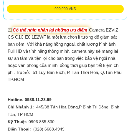
900,000 VNĐ
💷
Có thể nhìn nhận lại những ưu điểm
Camera EZVIZ
CS C1C E0 1E2WF là một lựa chọn lí tưởng để giám sát
ban đêm. Với khả năng hồng ngoại, chất lượng hình ảnh
Full HD và tính năng thông minh, camera này sẽ mang lại
sự an tâm và tiện lợi cho bạn trong việc bảo vệ ngôi nhà
hoặc văn phòng của mình, đồng thời giúp bạn tiết kiệm chi
phí.
Trụ Sở:
51 Lũy Bán Bích, P. Tân Thới Hòa, Q.Tân Phú,
TP.HCM
Hotline: 0938.11.23.99
Chi Nhánh 1:
445/38 Tân Hòa Đông,P Bình Trị Đông, Bình
Tân, TP HCM
Kỹ Thuật:
0906.855.330
Điện Thoại:
(028) 6688.4949