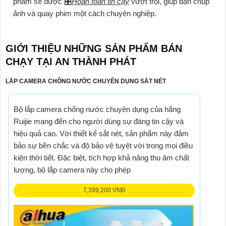
phẩm sẽ được 🎛
Hoàn toàn tin cậy
vượt trội, giúp bạn chụp
ảnh và quay phim một cách chuyên nghiệp.
GIỚI THIỆU NHỮNG SẢN PHẨM BÁN
CHẠY TẠI AN THÀNH PHÁT
Top Những Bộ Camera Giám Sát Nên Dùng: Công Ty
Lắp Camera Quận Phú Nhuận
Lắp Đặt Camera Nhà
LẮP CAMERA CHÔNG NƯỚC CHUYÊN DỤNG SẮT NÉT
Máy Xí Nghiệp
Bộ lắp camera chống nước chuyên dụng của hãng
Ruijie mang đến cho người dùng sự đáng tin cậy và
hiệu quả cao. Với thiết kế sắt nét, sản phẩm này đảm
bảo sự bền chắc và độ bảo vệ tuyệt vời trong mọi điều
kiện thời tiết. Đặc biệt, tích hợp khả năng thu âm chất
lượng, bộ lắp camera này cho phép
7,399,200 VNĐ