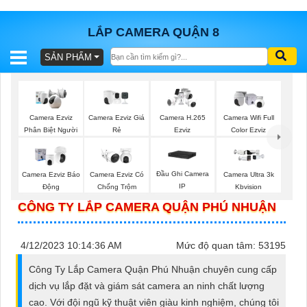
LẮP CAMERA QUẬN 8
SẢN PHẨM
BÁO
GIÁ
TRỌN
GÓI
Camera Ezviz Giá
Camera Ezviz
Camera H.265
Camera Wifi Full
Rẻ
Phân Biệt Người
Ezviz
Color Ezviz
SẢN
Đầu Ghi Camera
Camera Ezviz Báo
Camera Ezviz Có
Camera Ultra 3k
IP
Động
Chống Trộm
Kbvision
PHẨM
CÔNG TY LẮP CAMERA QUẬN PHÚ NHUẬN
4/12/2023 10:14:36 AM
Mức độ quan tâm: 53195
TƯ
Công Ty Lắp Camera Quận Phú Nhuận chuyên cung cấp
VẤN
dịch vụ lắp đặt và giám sát camera an ninh chất lượng
LẮP
cao. Với đội ngũ kỹ thuật viên giàu kinh nghiệm, chúng tôi