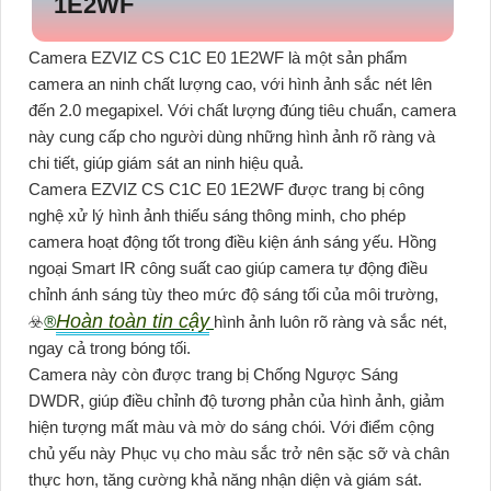
1E2WF
Camera EZVIZ CS C1C E0 1E2WF là một sản phẩm
camera an ninh chất lượng cao, với hình ảnh sắc nét lên
đến 2.0 megapixel. Với chất lượng đúng tiêu chuẩn, camera
này cung cấp cho người dùng những hình ảnh rõ ràng và
chi tiết, giúp giám sát an ninh hiệu quả.
Camera EZVIZ CS C1C E0 1E2WF được trang bị công
nghệ xử lý hình ảnh thiếu sáng thông minh, cho phép
camera hoạt động tốt trong điều kiện ánh sáng yếu. Hồng
ngoại Smart IR công suất cao giúp camera tự động điều
chỉnh ánh sáng tùy theo mức độ sáng tối của môi trường,
Hoàn toàn tin cậy
☣️
®️
hình ảnh luôn rõ ràng và sắc nét,
ngay cả trong bóng tối.
Camera này còn được trang bị Chống Ngược Sáng
DWDR, giúp điều chỉnh độ tương phản của hình ảnh, giảm
hiện tượng mất màu và mờ do sáng chói. Với điểm cộng
chủ yếu này Phục vụ cho màu sắc trở nên sặc sỡ và chân
thực hơn, tăng cường khả năng nhận diện và giám sát.