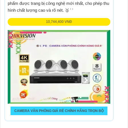
phẩm được trang bị công nghệ mới nhất, cho phép thu
hình chất lượng cao và rõ nét. 🥈️ ' '
10,744,400 VNĐ
CAMERA VĂN PHÒNG GIÁ RẺ CHÍNH HÃNG TRỌN BỘ