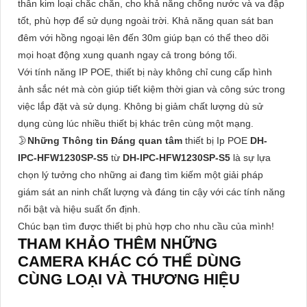
thân kim loại chắc chắn, cho khả năng chống nước và va đập
tốt, phù hợp để sử dụng ngoài trời. Khả năng quan sát ban
đêm với hồng ngoại lên đến 30m giúp bạn có thể theo dõi
mọi hoạt động xung quanh ngay cả trong bóng tối.
Với tính năng IP POE, thiết bị này không chỉ cung cấp hình
ảnh sắc nét mà còn giúp tiết kiệm thời gian và công sức trong
việc lắp đặt và sử dụng. Không bị giảm chất lượng dù sử
dụng cùng lúc nhiều thiết bị khác trên cùng một mạng.
🌛
Những Thông tin Đáng quan tâm
thiết bị Ip POE
DH-
IPC-HFW1230SP-S5
từ
DH-IPC-HFW1230SP-S5
là sự lựa
chọn lý tưởng cho những ai đang tìm kiếm một giải pháp
giám sát an ninh chất lượng và đáng tin cậy với các tính năng
nổi bật và hiệu suất ổn định.
Chúc bạn tìm được thiết bị phù hợp cho nhu cầu của mình!
THAM KHẢO THÊM NHỮNG
CAMERA KHÁC CÓ THỂ DÙNG
CÙNG LOẠI VÀ THƯƠNG HIỆU