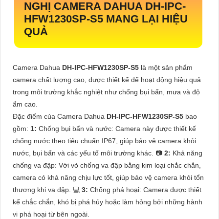
NGHỊ CAMERA DAHUA
DH-IPC-
HFW1230SP-S5
MANG LẠI HIỆU
QUẢ
Camera Dahua
DH-IPC-HFW1230SP-S5
là một sản phẩm
camera chất lượng cao, được thiết kế để hoạt động hiệu quả
trong môi trường khắc nghiệt như chống bụi bẩn, mưa và độ
ẩm cao.
Đặc điểm của Camera Dahua
DH-IPC-HFW1230SP-S5
bao
gồm:
1:
Chống bụi bẩn và nước: Camera này được thiết kế
chống nước theo tiêu chuẩn IP67, giúp bảo vệ camera khỏi
nước, bụi bẩn và các yếu tố môi trường khác. 📷
2:
Khả năng
chống va đập: Với vỏ chống va đập bằng kim loại chắc chắn,
camera có khả năng chịu lực tốt, giúp bảo vệ camera khỏi tổn
thương khi va đập. 💻
3:
Chống phá hoại: Camera được thiết
kế chắc chắn, khó bị phá hủy hoặc làm hỏng bởi những hành
vi phá hoại từ bên ngoài.