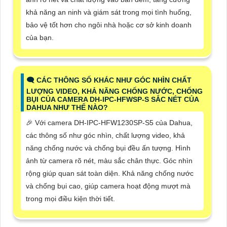
khả năng an ninh và giám sát trong mọi tình huống,
bảo vệ tốt hơn cho ngôi nhà hoặc cơ sở kinh doanh
của bạn.
🗨️ CÁC THÔNG SỐ KHÁC NHƯ GÓC NHÌN CHẤT
LƯỢNG VIDEO, KHẢ NĂNG CHỐNG NƯỚC, CHỐNG
BỤI CỦA CAMERA DH-IPC-HFWSP-S SẮC NÉT CỦA
DAHUA NHƯ THẾ NÀO?
️🎉 Với camera DH-IPC-HFW1230SP-S5 của Dahua,
các thông số như góc nhìn, chất lượng video, khả
năng chống nước và chống bụi đều ấn tượng. Hình
ảnh từ camera rõ nét, màu sắc chân thực. Góc nhìn
rộng giúp quan sát toàn diện. Khả năng chống nước
và chống bụi cao, giúp camera hoạt động mượt mà
trong mọi điều kiện thời tiết.