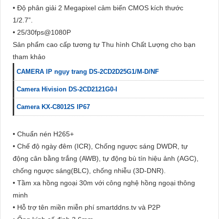
• Độ phân giải 2 Megapixel cảm biến CMOS kích thước
1/2.7”.
• 25/30fps@1080P
Sản phẩm cao cấp tương tự Thu hình Chất Lượng cho bạn
tham khảo
CAMERA IP ngụy trang DS-2CD2D25G1/M-D/NF
Camera Hivision DS-2CD2121G0-I
Camera KX-C8012S IP67
• Chuẩn nén H265+
• Chế độ ngày đêm (ICR), Chống ngược sáng DWDR, tự
động cân bằng trắng (AWB), tự động bù tín hiệu ảnh (AGC),
chống ngược sáng(BLC), chống nhiễu (3D-DNR).
• Tầm xa hồng ngoại 30m với công nghệ hồng ngoại thông
minh
• Hỗ trợ tên miền miễn phí smartddns.tv và P2P