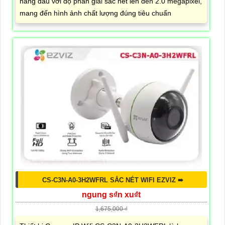
hàng đầu với độ phân giải sắc nét lên đến 2.0 megapixel,
mang đến hình ảnh chất lượng đúng tiêu chuẩn
CS-C3N-A0-3H2WFRL SẮC NÉT WIFI EZVIZ ➠
ngung s₫n xu₫t
1,675,000 ₫