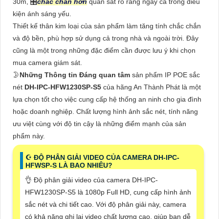
30m, 🎛
chắc chắn hơn
quan sát rõ ràng ngay cả trong điều
kiện ánh sáng yếu.
Thiết kế thân kim loại của sản phẩm làm tăng tính chắc chắn
và độ bền, phù hợp sử dụng cả trong nhà và ngoài trời. Đây
cũng là một trong những đặc điểm cần được lưu ý khi chọn
mua camera giám sát.
🌛
Những Thông tin Đáng quan tâm
sản phẩm IP POE sắc
nét
DH-IPC-HFW1230SP-S5
của hãng An Thành Phát là một
lựa chọn tốt cho việc cung cấp hệ thống an ninh cho gia đình
hoặc doanh nghiệp. Chất lượng hình ảnh sắc nét, tính năng
ưu việt cùng với độ tin cậy là những điểm mạnh của sản
phẩm này.
☪ ĐỘ PHÂN GIẢI VIDEO CỦA CAMERA DH-IPC-
HFWSP-S LÀ BAO NHIÊU?
👌 Độ phân giải video của camera DH-IPC-
HFW1230SP-S5 là 1080p Full HD, cung cấp hình ảnh
sắc nét và chi tiết cao. Với độ phân giải này, camera
có khả năng ghi lại video chất lượng cao, giúp bạn dễ