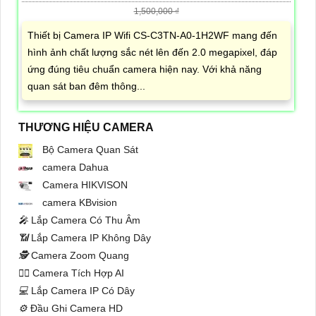
1,500,000 ₫
Thiết bị Camera IP Wifi CS-C3TN-A0-1H2WF mang đến
hình ảnh chất lượng sắc nét lên đến 2.0 megapixel, đáp
ứng đúng tiêu chuẩn camera hiện nay. Với khả năng
quan sát ban đêm thông...
THƯƠNG HIỆU CAMERA
Bộ Camera Quan Sát
camera Dahua
Camera HIKVISON
camera KBvision
️🎤️
Lắp Camera Có Thu Âm
📶
Lắp Camera IP Không Dây
🕵️
Camera Zoom Quang
🧛‍♀️
Camera Tích Hợp AI
💻
Lắp Camera IP Có Dây
⚙️
Đầu Ghi Camera HD