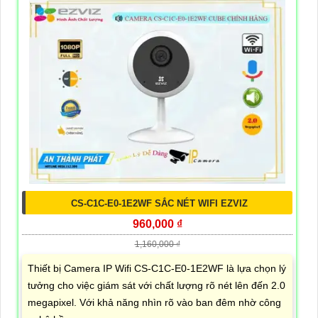
CS-C1C-E0-1E2WF SẮC NÉT WIFI EZVIZ
960,000 ₫
1,160,000 ₫
Thiết bị Camera IP Wifi CS-C1C-E0-1E2WF là lựa chọn lý
tưởng cho việc giám sát với chất lượng rõ nét lên đến 2.0
megapixel. Với khả năng nhìn rõ vào ban đêm nhờ công