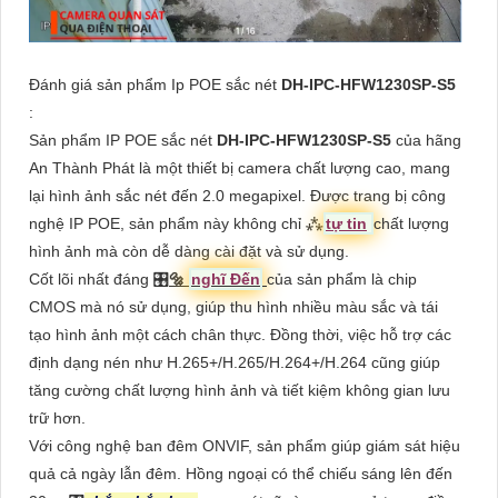
Đánh giá sản phẩm Ip POE sắc nét
DH-IPC-HFW1230SP-S5
:
Sản phẩm IP POE sắc nét
DH-IPC-HFW1230SP-S5
của hãng
An Thành Phát là một thiết bị camera chất lượng cao, mang
lại hình ảnh sắc nét đến 2.0 megapixel. Được trang bị công
nghệ IP POE, sản phẩm này không chỉ ⁂
tự tin
chất lượng
hình ảnh mà còn dễ dàng cài đặt và sử dụng.
Cốt lõi nhất đáng 🎛
🔩
nghĩ Đến
của sản phẩm là chip
CMOS mà nó sử dụng, giúp thu hình nhiều màu sắc và tái
tạo hình ảnh một cách chân thực. Đồng thời, việc hỗ trợ các
định dạng nén như H.265+/H.265/H.264+/H.264 cũng giúp
tăng cường chất lượng hình ảnh và tiết kiệm không gian lưu
trữ hơn.
Với công nghệ ban đêm ONVIF, sản phẩm giúp giám sát hiệu
quả cả ngày lẫn đêm. Hồng ngoại có thể chiếu sáng lên đến