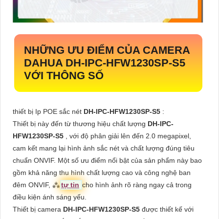
NHỮNG ƯU ĐIỂM CỦA CAMERA
DAHUA
DH-IPC-HFW1230SP-S5
VỚI THÔNG SỐ
thiết bị Ip POE sắc nét
DH-IPC-HFW1230SP-S5
:
Thiết bị này đến từ thương hiệu chất lượng
DH-IPC-
HFW1230SP-S5
, với độ phân giải lên đến 2.0 megapixel,
cam kết mang lại hình ảnh sắc nét và chất lượng đúng tiêu
chuẩn ONVIF. Một số ưu điểm nổi bật của sản phẩm này bao
gồm khả năng thu hình chất lượng cao và công nghệ ban
đêm ONVIF, ⁂
tự tin
cho hình ảnh rõ ràng ngay cả trong
điều kiện ánh sáng yếu.
Thiết bị camera
DH-IPC-HFW1230SP-S5
được thiết kế với