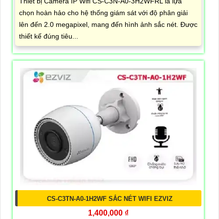
Thiết bị Camera IP Wifi CS-C3N-A0-3H2WFRL là lựa
chọn hoàn hảo cho hệ thống giám sát với độ phân giải
lên đến 2.0 megapixel, mang đến hình ảnh sắc nét. Được
thiết kế đúng tiêu...
CS-C3TN-A0-1H2WF SẮC NÉT WIFI EZVIZ
1,400,000 ₫