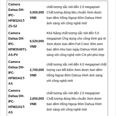
Camera
chất lượng sắc nét đến 2.0 megapixel
Dahua DH-
5,500,000
Chất lượng đúng tiêu chuẩn Xem được
IPC-
VNĐ
ban đêm Hồng Ngoại 60m Dahua Hình
HFW3241T-
ảnh sáng với công nghệ mới
ZS-S2
Camera
Khả Năng chất lượng sắc nét đến 5.0
Dahua DH-
megapixel Ứng dụng cho công trình giá rẻ
6,520,000
IPC-
Xem được ban đêm Full Color 30m xem
VNĐ
HFW3549T1-
ban đêm như ban ngày Dahua Hình ảnh
AS-PV
sáng với công nghệ mới Chi phí phù hợp
Camera
chất lượng sắc nét đến 4.0 megapixel chất
Dahua DH-
2,700,000
lượng cao tiết kiệm Xem được ban đêm
IPC-
VNĐ
Hồng Ngoại 80m Dahua Hình ảnh sáng
HFW2441T-
với công nghệ mới
AS
Camera
chất lượng sắc nét đến 2.0 megapixel
Dahua DH-
2,650,000
Chất lượng đúng tiêu chuẩn Xem được
IPC-
VNĐ
ban đêm Hồng Ngoại 80m Dahua Hình
HFW2241T-
ảnh sáng với công nghệ mới
AS