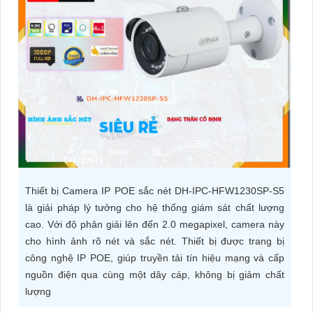
ĐẶT
PHỤ
KIỆN
CAMERA
TƯ
VẤN
Thiết bị Camera IP POE sắc nét DH-IPC-HFW1230SP-S5
DỊCH
là giải pháp lý tưởng cho hệ thống giám sát chất lượng
VỤ
cao. Với độ phân giải lên đến 2.0 megapixel, camera này
cho hình ảnh rõ nét và sắc nét. Thiết bị được trang bị
công nghệ IP POE, giúp truyền tải tín hiệu mạng và cấp
nguồn điện qua cùng một dây cáp, không bị giảm chất
lượng