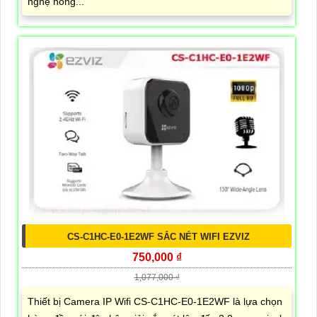
nghệ hồng...
CS-C1HC-E0-1E2WF SẮC NÉT WIFI EZVIZ
750,000 ₫
1,077,000 ₫
Thiết bị Camera IP Wifi CS-C1HC-E0-1E2WF là lựa chọn