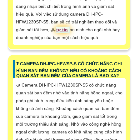
dàng nhận biết chi tiết trong hình ảnh và giám sát
hiệu quả. Với việc sử dụng camera DH-IPC-
HFW1230SP-S5, bạn sẽ có trải nghiệm theo dõi và
giám sát tốt hơn, ⁂
tự tin
an ninh cho ngôi nhà hay
doanh nghiệp của bạn một cách hiệu quả.
❓ CAMERA DH-IPC-HFWSP-S CÓ CHỨC NĂNG GHI
HÌNH BAN ĐÊM KHÔNG? NẾU CÓ KHOẢNG CÁCH
QUAN SÁT BAN ĐÊM CỦA CAMERA LÀ BAO XA?
🤝 Camera DH-IPC-HFW1230SP-S5 có chức năng
quan sát ban đêm nhờ vào tính năng hồng ngoại, cho
phép ghi hình trong điều kiện ánh sáng yếu hoặc
không có ánh sáng. Khoảng cách quan sát ban đêm
của camera là khoảng 30m, giúp giám sát tốt trong
môi trường thiếu ánh sáng. Nhờ vào công nghệ hồng
ngoại chất lượng, camera có khả năng cung cấp hình
ảnh rõ nét và chất lượng vào ban đêm, tăng cường