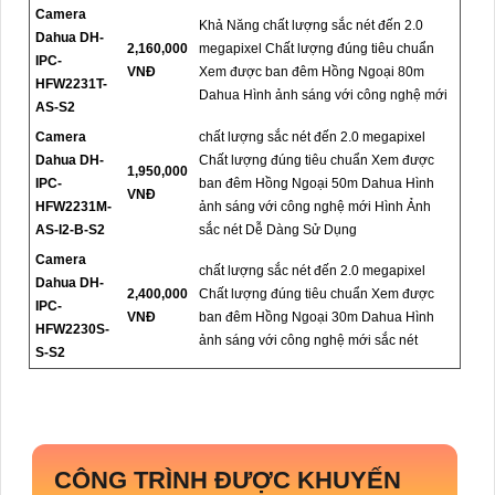
Camera
Khả Năng chất lượng sắc nét đến 2.0
Dahua DH-
2,160,000
megapixel Chất lượng đúng tiêu chuẩn
IPC-
VNĐ
Xem được ban đêm Hồng Ngoại 80m
HFW2231T-
Dahua Hình ảnh sáng với công nghệ mới
AS-S2
Camera
chất lượng sắc nét đến 2.0 megapixel
Dahua DH-
Chất lượng đúng tiêu chuẩn Xem được
1,950,000
IPC-
ban đêm Hồng Ngoại 50m Dahua Hình
VNĐ
HFW2231M-
ảnh sáng với công nghệ mới Hình Ảnh
AS-I2-B-S2
sắc nét Dễ Dàng Sử Dụng
Camera
chất lượng sắc nét đến 2.0 megapixel
Dahua DH-
2,400,000
Chất lượng đúng tiêu chuẩn Xem được
IPC-
VNĐ
ban đêm Hồng Ngoại 30m Dahua Hình
HFW2230S-
ảnh sáng với công nghệ mới sắc nét
S-S2
CÔNG TRÌNH ĐƯỢC KHUYẾN