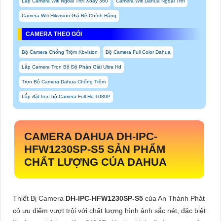
Lắp Camera Wifi Ngoài Trời Xoay 360
Camera Wifi Dahua Ngoài Trời
Camera Wifi Hikvision Giá Rẻ Chính Hãng
CAMERA THEO GÓI
Bộ Camera Chống Trộm Kbvision
Bộ Camera Full Color Dahua
Lắp Camera Trọn Bộ Độ Phân Giải Ultra Hd
Trọn Bộ Camera Dahua Chống Trộm
Lắp đặt trọn bộ Camera Full Hd 1080P
CAMERA DAHUA
DH-IPC-
HFW1230SP-S5
SẢN PHẨM
CHẤT LƯỢNG CỦA DAHUA
Thiết Bị Camera
DH-IPC-HFW1230SP-S5
của An Thành Phát
có ưu điểm vượt trội với chất lượng hình ảnh sắc nét, đặc biệt