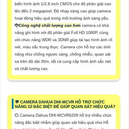
biến hình ảnh 1/2.8 inch CMOS cho độ phân giải cao
lên đến 2 megapixel. Độ nhạy sáng cao giúp camera
hoạt động hiệu quả trong môi trường ánh sáng yếu.
🐉️
Công nghệ chất lượng cao hơn
camera có khả
năng ghi hình với độ phân giải Full HD 1080P, cùng
với chức năng WDR và 3DNR giúp tái tạo hình ảnh rõ
nét, màu sắc trung thực. Camera còn hỗ trợ các tính
năng như chống ngược sáng, chống nhiễu, quan sát
xa trên độ dài 30m, tất cả cung cấp hình ảnh sắc nét
và chất lượng cao.
️💬 CAMERA DAHUA DHI-MCVR HỖ TRỢ CHỨC
NĂNG GÌ ĐẶC BIỆT ĐỂ GIÚP QUAN SÁT HIỆU QUẢ?
💞 Camera Dahua DHI-MCVR6208 hỗ trợ nhiều chức
năng đặc biệt nhằm giúp quan sát hiệu quả như Hỗ