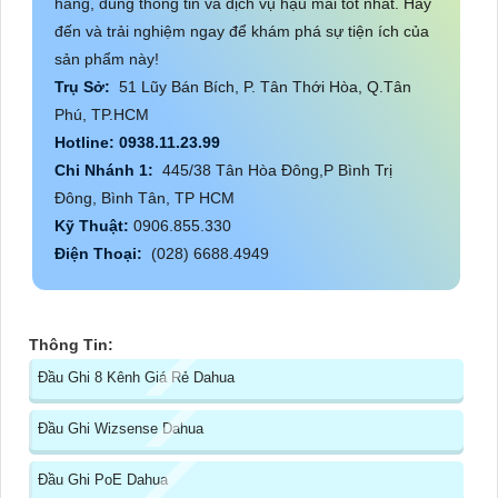
hãng, đúng thông tin và dịch vụ hậu mãi tốt nhất. Hãy
đến và trải nghiệm ngay để khám phá sự tiện ích của
sản phẩm này!
Trụ Sở:
51 Lũy Bán Bích, P. Tân Thới Hòa, Q.Tân
Phú, TP.HCM
Hotline: 0938.11.23.99
Chi Nhánh 1:
445/38 Tân Hòa Đông,P Bình Trị
Đông, Bình Tân, TP HCM
Kỹ Thuật:
0906.855.330
Điện Thoại:
(028) 6688.4949
Thông Tin:
Đầu Ghi 8 Kênh Giá Rẻ Dahua
Đầu Ghi Wizsense Dahua
Đầu Ghi PoE Dahua