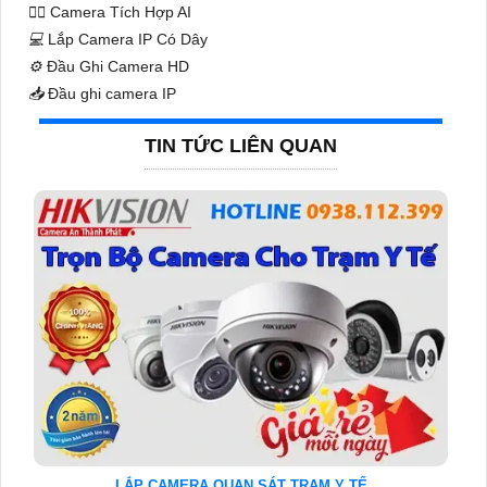
🧛‍♀️
Camera Tích Hợp AI
💻
Lắp Camera IP Có Dây
⚙️
Đầu Ghi Camera HD
📥
Đầu ghi camera IP
TIN TỨC LIÊN QUAN
LẮP CAMERA QUAN SÁT TRẠM Y TẾ