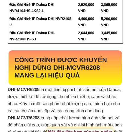
Đầu Ghi Hình IP Dahua DHI-
2,920,000
3,865,000
NVR4104HS-4KS2-L
VNĐ
VNĐ
Đầu Ghi Hình IP Dahua DHI-NVR2108-
4,400,000
5,200,000
I2
VNĐ
VNĐ
Đầu Ghi Hình IP Dahua DHI-
2,644,000
3,445,000
NVR2108HS-S3
VNĐ
VNĐ
CÔNG TRÌNH ĐƯỢC KHUYẾN
NGHỊ DÙNG
DHI-MCVR6208
MANG LẠI HIỆU QUẢ
DHI-MCVR6208
là một thiết bị ghi hình sắc nét của Dahua,
được thiết kế để sử dụng cho nhiều thiết bị camera khác
nhau. Đây là một sản phẩm chất lượng cao, thích hợp cho
cả các dự án cao cấp và các công trình dân dụng.
DHI-MCVR6208
cung cấp chất lượng hình ảnh sắc nét và
độ phân giải cao, giúp quan sát và ghi lại hình ảnh một cách
rõ ràng và chi tiết. 📹
Nét độc đáo hơn của sản phẩm
thiết