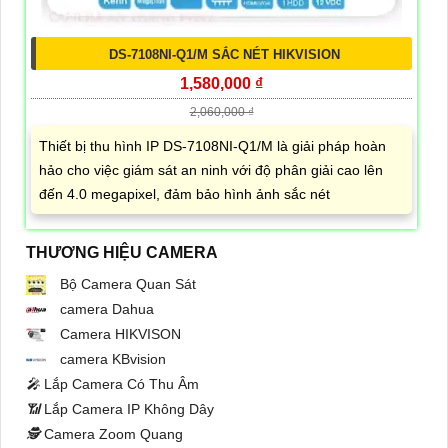
DS-7108NI-Q1/M SẮC NÉT HIKVISION
1,580,000 ₫
2,060,000 ₫
Thiết bị thu hình IP DS-7108NI-Q1/M là giải pháp hoàn
hảo cho việc giám sát an ninh với độ phân giải cao lên
đến 4.0 megapixel, đảm bảo hình ảnh sắc nét
THƯƠNG HIỆU CAMERA
Bộ Camera Quan Sát
camera Dahua
Camera HIKVISON
camera KBvision
️🎤️
Lắp Camera Có Thu Âm
📶
Lắp Camera IP Không Dây
🕵️
Camera Zoom Quang