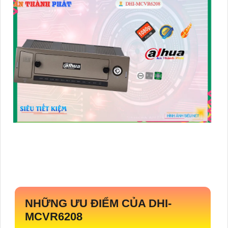
NHỮNG ƯU ĐIỂM CỦA
DHI-
MCVR6208