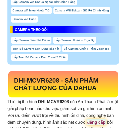
Lắp Camera Wifi Dahua Ngoài Trời Chính Hãng
Camera Wifi Imou Ngoài Trời
Camera Wifi Ebitcam Giá Rẻ Chính Hãng
Camera Wifi Cube
CAMERA THEO GÓI
Lắp Camera Siêu Nét Giá rẻ
Lắp Camera Hikvision Trọn Bộ
Trọn Bộ Camera Nên Dùng sắc nét
Bộ Camera Chống Trộm Visioncop
Lắp Trọn Bộ Camera Đàm Thoại 2 Chiều
DHI-MCVR6208
- SẢN PHẨM
CHẤT LƯỢNG CỦA DAHUA
Thiết bị thu hình
DHI-MCVR6208
của An Thành Phát là một
giải pháp hoàn hảo cho việc giám sát và ghi hình an ninh.
Với ưu điểm vượt trội về thu hình ổn định, công nghệ ban
đêm chuyên dụng, hình ảnh sắc nét được
đẳng cấp
bởi