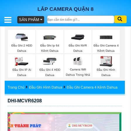
LẮP CAMERA QUẬN 8
SẢN PHẨM
BÁO
GIÁ
TRỌN
Đầu Ghi 2 HDD
Đầu Ghi Ip 64
Đầu Ghi NVR
Đầu Ghi Camera 4
GÓI
Dahua
Kênh Dahua
Dahua
Kênh Dahua
Camera Wifi
Đầu Ghi IP Ai
Đầu Ghi 4 HDD
Đầu Ghi Hình
SẢN
Dahua Trong Nhà
Dahua
Dahua
Dahua
PHẨM
Trang Chủ
Đầu Ghi Hình Dahua
Đầu Ghi Camera 4 Kênh Dahua
DHI-MCVR6208
TƯ
VẤN
LẮP