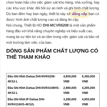
chọn hoàn hảo cho việc giám sát kho hàng, nhà xưởng, hay
các khu vực khác đòi hỏi sự an ninh và ghi hình chất lượng.
Dù ban đêm hay ban ngày, thiết bị này sẽ
đẳng cấp
bạn có
được hình ảnh chất lượng cao và đáng tin cậy.
Nói chung, Thiết Bị HD
DHI-MCVR6208
là một sản phẩm
hàng đầu với khả năng chuyên nghiệp và hiệu suất cao,
mang lại sự tiện lợi và an tâm trong việc giám sát và bảo vệ
môi trường làm việc của bạn.
DÒNG SẢN PHẨM CHẤT LƯỢNG CÓ
THỂ THAM KHẢO
Đầu Ghi Hình Dahua DHI-NVR4208-
4,859,000
6,385,000
4KS2-L
VNĐ
VNĐ
Đầu Ghi Hình Dahua DHI-NVR4108HS-
2,980,000
4,285,000
4KS2-L
VNĐ
VNĐ
Đầu Ghi Hình IP Dahua DHI-
3,280,000
4,955,000
NVR4116HS-4KS2L
VNĐ
VNĐ