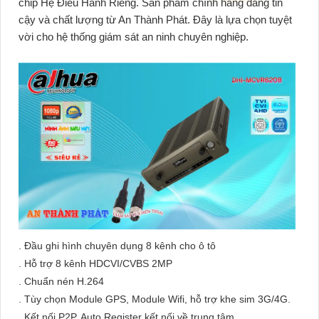
chip Hệ Điều Hành Riêng. Sản phẩm chính hãng đáng tin
cậy và chất lượng từ An Thành Phát. Đây là lựa chọn tuyệt
vời cho hệ thống giám sát an ninh chuyên nghiệp.
. Đầu ghi hình chuyên dụng 8 kênh cho ô tô
. Hỗ trợ 8 kênh HDCVI/CVBS 2MP
. Chuẩn nén H.264
. Tùy chọn Module GPS, Module Wifi, hỗ trợ khe sim 3G/4G.
. Kết nối P2P, Auto Register kết nối về trung tâm