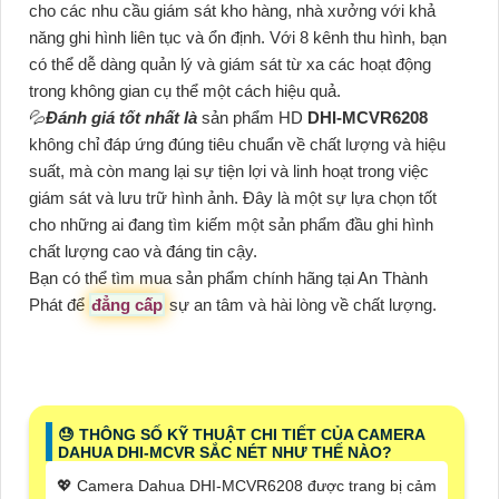
cho các nhu cầu giám sát kho hàng, nhà xưởng với khả
năng ghi hình liên tục và ổn định. Với 8 kênh thu hình, bạn
có thể dễ dàng quản lý và giám sát từ xa các hoạt động
trong không gian cụ thể một cách hiệu quả.
💦
Đánh giá tốt nhất là
sản phẩm HD
DHI-MCVR6208
không chỉ đáp ứng đúng tiêu chuẩn về chất lượng và hiệu
suất, mà còn mang lại sự tiện lợi và linh hoạt trong việc
giám sát và lưu trữ hình ảnh. Đây là một sự lựa chọn tốt
cho những ai đang tìm kiếm một sản phẩm đầu ghi hình
chất lượng cao và đáng tin cậy.
Bạn có thể tìm mua sản phẩm chính hãng tại An Thành
Phát để
đẳng cấp
sự an tâm và hài lòng về chất lượng.
😓 THÔNG SỐ KỸ THUẬT CHI TIẾT CỦA CAMERA
DAHUA DHI-MCVR SẮC NÉT NHƯ THẾ NÀO?
💖 Camera Dahua DHI-MCVR6208 được trang bị cảm