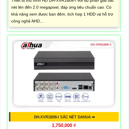
Thiết bị thu hình HD DH-XVR1B04-I với độ phân giải sắc
nét lên đến 2.0 megapixel, đáp ứng tiêu chuẩn cao. Có
khả năng xem được ban đêm, tích hợp 1 HDD và hỗ trợ
công nghệ AHD,...
DH-XVR1B08-I SẮC NÉT DAHUA ➠
1,750,000 ₫