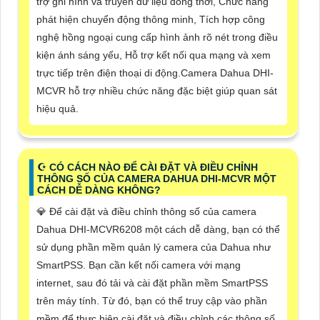
trợ ghi hình và truyền dữ liệu đồng thời, Chức năng
phát hiện chuyển động thông minh, Tích hợp công
nghệ hồng ngoại cung cấp hình ảnh rõ nét trong điều
kiện ánh sáng yếu, Hỗ trợ kết nối qua mạng và xem
trực tiếp trên điện thoại di động.Camera Dahua DHI-
MCVR hỗ trợ nhiều chức năng đặc biệt giúp quan sát
hiệu quả.
☪ CÓ CÁCH NÀO ĐỂ CÀI ĐẶT VÀ ĐIỀU CHỈNH
THÔNG SỐ CỦA CAMERA DAHUA DHI-MCVR MỘT
CÁCH DỄ DÀNG KHÔNG?
💎 Để cài đặt và điều chỉnh thông số của camera
Dahua DHI-MCVR6208 một cách dễ dàng, bạn có thể
sử dụng phần mềm quản lý camera của Dahua như
SmartPSS. Bạn cần kết nối camera với mạng
internet, sau đó tải và cài đặt phần mềm SmartPSS
trên máy tính. Từ đó, bạn có thể truy cập vào phần
mềm để thực hiện cài đặt và điều chỉnh các thông số