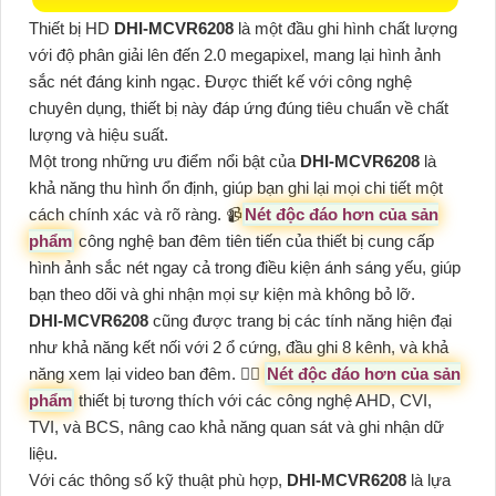
Thiết bị HD
DHI-MCVR6208
là một đầu ghi hình chất lượng
với độ phân giải lên đến 2.0 megapixel, mang lại hình ảnh
sắc nét đáng kinh ngạc. Được thiết kế với công nghệ
chuyên dụng, thiết bị này đáp ứng đúng tiêu chuẩn về chất
lượng và hiệu suất.
Một trong những ưu điểm nổi bật của
DHI-MCVR6208
là
khả năng thu hình ổn định, giúp bạn ghi lại mọi chi tiết một
cách chính xác và rõ ràng. 📹
Nét độc đáo hơn của sản
phẩm
công nghệ ban đêm tiên tiến của thiết bị cung cấp
hình ảnh sắc nét ngay cả trong điều kiện ánh sáng yếu, giúp
bạn theo dõi và ghi nhận mọi sự kiện mà không bỏ lỡ.
DHI-MCVR6208
cũng được trang bị các tính năng hiện đại
như khả năng kết nối với 2 ổ cứng, đầu ghi 8 kênh, và khả
năng xem lại video ban đêm. ❤️‍💋‍
Nét độc đáo hơn của sản
phẩm
thiết bị tương thích với các công nghệ AHD, CVI,
TVI, và BCS, nâng cao khả năng quan sát và ghi nhận dữ
liệu.
Với các thông số kỹ thuật phù hợp,
DHI-MCVR6208
là lựa