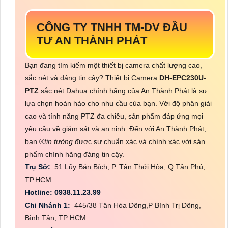
CÔNG TY TNHH TM-DV ĐẦU
TƯ AN THÀNH PHÁT
Bạn đang tìm kiếm một thiết bị camera chất lượng cao,
sắc nét và đáng tin cậy? Thiết bị Camera
DH-EPC230U-
PTZ
sắc nét Dahua chính hãng của An Thành Phát là sự
lựa chọn hoàn hảo cho nhu cầu của bạn. Với độ phân giải
cao và tính năng PTZ đa chiều, sản phẩm đáp ứng mọi
yêu cầu về giám sát và an ninh. Đến với An Thành Phát,
bạn ®️
tin tưởng
được sự chuẩn xác và chính xác với sản
phẩm chính hãng đáng tin cậy.
Trụ Sở:
51 Lũy Bán Bích, P. Tân Thới Hòa, Q.Tân Phú,
TP.HCM
Hotline: 0938.11.23.99
Chi Nhánh 1:
445/38 Tân Hòa Đông,P Bình Trị Đông,
Bình Tân, TP HCM