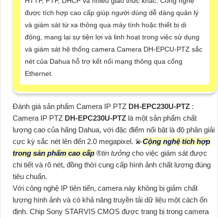
HTTP, FTP, DHCP và nhiều giao thức khác. Công nghệ
được tích hợp cao cấp giúp người dùng dễ dàng quản lý
và giám sát từ xa thông qua máy tính hoặc thiết bị di
động, mang lại sự tiện lợi và linh hoạt trong việc sử dụng
và giám sát hệ thống camera.Camera DH-EPCU-PTZ sắc
nét của Dahua hỗ trợ kết nối mạng thông qua cổng
Ethernet.
Đánh giá sản phẩm Camera IP PTZ
DH-EPC230U-PTZ
:
Camera IP PTZ
DH-EPC230U-PTZ
là một sản phẩm chất
lượng cao của hãng Dahua, với đặc điểm nổi bật là độ phân giải
cực kỳ sắc nét lên đến 2.0 megapixel. 💫
Cộng nghệ tích hợp
trong sản phẩm cao cấp
®️
tin tưởng
cho việc giám sát được
chi tiết và rõ nét, đồng thời cung cấp hình ảnh chất lượng đúng
tiêu chuẩn.
Với công nghệ IP tiên tiến, camera này không bị giảm chất
lượng hình ảnh và có khả năng truyền tải dữ liệu một cách ổn
định. Chip Sony STARVIS CMOS được trang bị trong camera