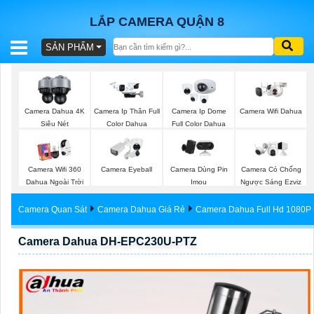
LẮP CAMERA QUẬN 8
SẢN PHẨM
BÁO
GIÁ
TRỌN
Camera Wifi Dahua
Camera Dahua 4K
Camera Ip Thân Full
Camera Ip Dome
GÓI
Siêu Nét
Color Dahua
Full Color Dahua
Camera Wifi 360
Camera Eyeball
Camera Dùng Pin
Camera Có Chống
SẢN
Dahua Ngoài Trời
Imou
Ngược Sáng Ezviz
PHẨM
Camera Quan Sát
Camera Dahua Giá Rẻ
Camera Dahua Full Hd 1080P
Camera Dahua DH-EPC230U-PTZ
TƯ
VẤN
LẮP