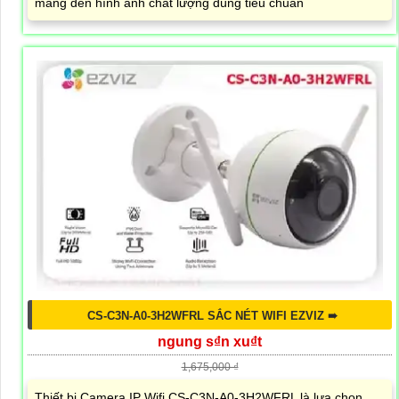
mang đến hình ảnh chất lượng đúng tiêu chuẩn
CS-C3N-A0-3H2WFRL SẮC NÉT WIFI EZVIZ ➠
ngung s₫n xu₫t
1,675,000 ₫
Thiết bị Camera IP Wifi CS-C3N-A0-3H2WFRL là lựa chọn