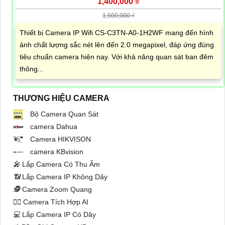
1,400,000 ₫
1,500,000 ₫
Thiết bị Camera IP Wifi CS-C3TN-A0-1H2WF mang đến hình
ảnh chất lượng sắc nét lên đến 2.0 megapixel, đáp ứng đúng
tiêu chuẩn camera hiện nay. Với khả năng quan sát ban đêm
thông...
THƯƠNG HIỆU CAMERA
Bộ Camera Quan Sát
camera Dahua
Camera HIKVISON
camera KBvision
️🎤️
Lắp Camera Có Thu Âm
📶
Lắp Camera IP Không Dây
🕵️
Camera Zoom Quang
🧛‍♀️
Camera Tích Hợp AI
💻
Lắp Camera IP Có Dây