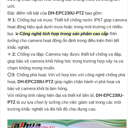
ướt.
Đặc điểm nổi bật của
DH-EPC230U-PTZ
bao gồm:
⚒
1:
Chống bụi và mưa: Thiết kế chống nước IP67 giúp camera
hoạt động hiệu quả dưới mưa hoặc trong môi trường có nhiều
bụi. 💫
Cộng nghệ tích hợp trong sản phẩm cao cấp
®️
tin
tưởng
cho camera hoạt động ổn định trong điều kiện thời tiết
khắc nghiệt.
✳️
2:
Chống va đập: Camera này được thiết kế chống va đập,
giúp bảo vệ camera khỏi hỏng hóc trong trường hợp xảy ra va
chạm không mong muốn.
💮
3:
Chống phá hoại: Với vỏ hợp kim với công nghệ chống phá
hoại,
DH-EPC230U-PTZ
giúp ngăn chặn hành vi phá hoại và
bảo vệ camera khỏi bị làm hỏng.
Với những tính năng hiện đại và thiết kế bền bỉ,
DH-EPC230U-
PTZ
là sự lựa chọn lý tưởng cho việc giám sát trong các môi
trường khắc nghiệt và đòi hỏi độ chịu đựng cao.