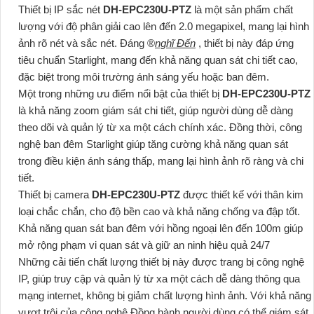
Thiết bị IP sắc nét
DH-EPC230U-PTZ
là một sản phẩm chất
lượng với độ phân giải cao lên đến 2.0 megapixel, mang lại hình
ảnh rõ nét và sắc nét. Đáng ®️
nghĩ Đến
, thiết bị này đáp ứng
tiêu chuẩn Starlight, mang đến khả năng quan sát chi tiết cao,
đặc biệt trong môi trường ánh sáng yếu hoặc ban đêm.
Một trong những ưu điểm nổi bật của thiết bị
DH-EPC230U-PTZ
là khả năng zoom giám sát chi tiết, giúp người dùng dễ dàng
theo dõi và quản lý từ xa một cách chính xác. Đồng thời, công
nghệ ban đêm Starlight giúp tăng cường khả năng quan sát
trong điều kiện ánh sáng thấp, mang lại hình ảnh rõ ràng và chi
tiết.
Thiết bị camera
DH-EPC230U-PTZ
được thiết kế với thân kim
loại chắc chắn, cho độ bền cao và khả năng chống va đập tốt.
Khả năng quan sát ban đêm với hồng ngoại lên đến 100m giúp
mở rộng phạm vi quan sát và giữ an ninh hiệu quả 24/7
Những cải tiến chất lượng thiết bị này được trang bị công nghệ
IP, giúp truy cập và quản lý từ xa một cách dễ dàng thông qua
mạng internet, không bị giảm chất lượng hình ảnh. Với khả năng
vượt trội của công nghệ Đồng hành người dùng có thể giám sát