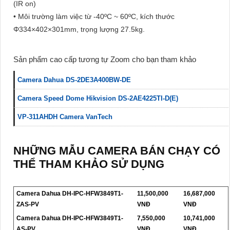
(IR on)
• Môi trường làm việc từ -40ºC ~ 60ºC, kích thước
Φ334×402×301mm, trọng lượng 27.5kg.
Sản phẩm cao cấp tương tự Zoom cho bạn tham khảo
Camera Dahua DS-2DE3A400BW-DE
Camera Speed Dome Hikvision DS-2AE4225TI-D(E)
VP-311AHDH Camera VanTech
NHỮNG MẪU CAMERA BÁN CHẠY CÓ
THỂ THAM KHẢO SỬ DỤNG
Camera Dahua DH-IPC-HFW3849T1-
11,500,000
16,687,000
ZAS-PV
VNĐ
VNĐ
Camera Dahua DH-IPC-HFW3849T1-
7,550,000
10,741,000
AS-PV
VNĐ
VNĐ