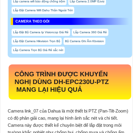
Lắp camera wifi báo động chống trộm
Lắp Camera 2.0MP Ezviz
Lắp Đặt Camera Wifi Dahu Thân Ngoài Trời
CAMERA THEO GÓI
Lắp Đặt Bộ Camera Ip Visioncop Giá Rẻ
Lắp Camera 360 Giá Rẻ
Lắp Đặt Camera Hikvision Trọn Bộ
Bộ Camera Ghi Âm Kbvision
Lắp Camera Trọn Bộ Giá Rẻ sắc nét
CÔNG TRÌNH ĐƯỢC KHUYẾN
NGHỊ DÙNG
DH-EPC230U-PTZ
MANG LẠI HIỆU QUẢ
Camera link_07 của Dahua là một thiết bị PTZ (Pan-Tilt-Zoom)
có độ phân giải cao, mang lại hình ảnh sắc nét và chi tiết.
Camera này được thiết kế chuyên biệt để lắp đặt trong môi
trường khắc nghiệt như chống bụi, chống mưa và chống ẩm