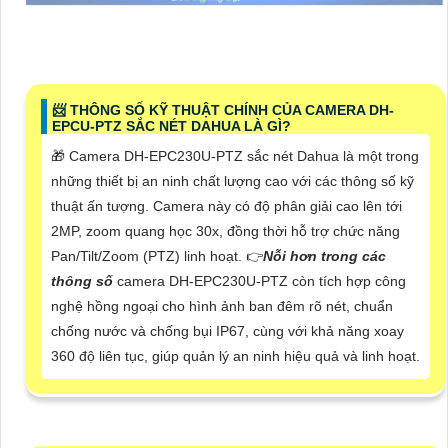
📨 THÔNG SỐ KỸ THUẬT CHÍNH CỦA CAMERA DH-
EPCU-PTZ SẮC NÉT DAHUA LÀ GÌ?
🎁 Camera DH-EPC230U-PTZ sắc nét Dahua là một trong
những thiết bị an ninh chất lượng cao với các thông số kỹ
thuật ấn tượng. Camera này có độ phân giải cao lên tới
2MP, zoom quang học 30x, đồng thời hỗ trợ chức năng
Pan/Tilt/Zoom (PTZ) linh hoạt. 👉
Nỗi hơn trong các
thông số
camera DH-EPC230U-PTZ còn tích hợp công
nghệ hồng ngoại cho hình ảnh ban đêm rõ nét, chuẩn
chống nước và chống bụi IP67, cùng với khả năng xoay
360 độ liên tục, giúp quản lý an ninh hiệu quả và linh hoạt.