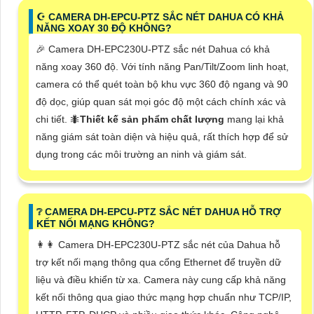
☪ CAMERA DH-EPCU-PTZ SẮC NÉT DAHUA CÓ KHẢ
NĂNG XOAY 30 ĐỘ KHÔNG?
️🎉 Camera DH-EPC230U-PTZ sắc nét Dahua có khả
năng xoay 360 độ. Với tính năng Pan/Tilt/Zoom linh hoạt,
camera có thể quét toàn bộ khu vực 360 độ ngang và 90
độ dọc, giúp quan sát mọi góc độ một cách chính xác và
chi tiết. 🐜
Thiết kế sản phẩm chất lượng
mang lại khả
năng giám sát toàn diện và hiệu quả, rất thích hợp để sử
dụng trong các môi trường an ninh và giám sát.
❔ CAMERA DH-EPCU-PTZ SẮC NÉT DAHUA HỖ TRỢ
KẾT NỐI MẠNG KHÔNG?
️👩‍👩 Camera DH-EPC230U-PTZ sắc nét của Dahua hỗ
trợ kết nối mạng thông qua cổng Ethernet để truyền dữ
liệu và điều khiển từ xa. Camera này cung cấp khả năng
kết nối thông qua giao thức mạng hợp chuẩn như TCP/IP,