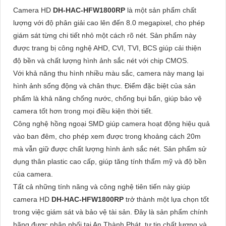
Camera HD
DH-HAC-HFW1800RP
là một sản phẩm chất
lượng với độ phân giải cao lên đến 8.0 megapixel, cho phép
giám sát từng chi tiết nhỏ một cách rõ nét. Sản phẩm này
được trang bị công nghệ AHD, CVI, TVI, BCS giúp cải thiện
độ bền và chất lượng hình ảnh sắc nét với chip CMOS.
Với khả năng thu hình nhiều màu sắc, camera này mang lại
hình ảnh sống động và chân thực. Điểm đặc biệt của sản
phẩm là khả năng chống nước, chống bụi bẩn, giúp bảo vệ
camera tốt hơn trong mọi điều kiện thời tiết.
Công nghệ hồng ngoại SMD giúp camera hoạt động hiệu quả
vào ban đêm, cho phép xem được trong khoảng cách 20m
mà vẫn giữ được chất lượng hình ảnh sắc nét. Sản phẩm sử
dụng thân plastic cao cấp, giúp tăng tính thẩm mỹ và độ bền
của camera.
Tất cả những tính năng và công nghệ tiên tiến này giúp
camera HD
DH-HAC-HFW1800RP
trở thành một lựa chọn tốt
trong việc giám sát và bảo vệ tài sản. Đây là sản phẩm chính
hãng được phân phối tại An Thành Phát,
tự tin
chất lượng và