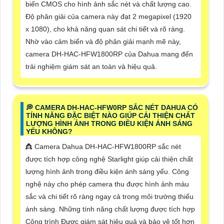
biến CMOS cho hình ảnh sắc nét và chất lượng cao.
Độ phân giải của camera này đạt 2 megapixel (1920
x 1080), cho khả năng quan sát chi tiết và rõ ràng.
Nhờ vào cảm biến và độ phân giải mạnh mẽ này,
camera DH-HAC-HFW1800RP của Dahua mang đến
trải nghiệm giám sát an toàn và hiệu quả.
️💭 CAMERA DH-HAC-HFW0RP SẮC NÉT DAHUA CÓ
TÍNH NĂNG ĐẶC BIỆT NÀO GIÚP CẢI THIỆN CHẤT
LƯỢNG HÌNH ẢNH TRONG ĐIỀU KIỆN ÁNH SÁNG
YẾU KHÔNG?
👸 Camera Dahua DH-HAC-HFW1800RP sắc nét
được tích hợp công nghệ Starlight giúp cải thiện chất
lượng hình ảnh trong điều kiện ánh sáng yếu. Công
nghệ này cho phép camera thu được hình ảnh màu
sắc và chi tiết rõ ràng ngay cả trong môi trường thiếu
ánh sáng. Những tính năng chất lượng được tích hợp
Công trình Được giám sát hiệu quả và bảo vệ tốt hơn