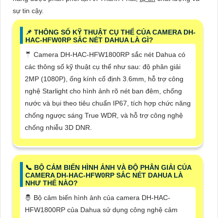
sự tin cậy.
📌 THÔNG SỐ KỸ THUẬT CỤ THỂ CỦA CAMERA DH-
HAC-HFW0RP SẮC NÉT DAHUA LÀ GÌ?
🤵 Camera DH-HAC-HFW1800RP sắc nét Dahua có
các thông số kỹ thuật cụ thể như sau: độ phân giải
2MP (1080P), ống kính cố định 3.6mm, hỗ trợ công
nghệ Starlight cho hình ảnh rõ nét ban đêm, chống
nước và bụi theo tiêu chuẩn IP67, tích hợp chức năng
chống ngược sáng True WDR, và hỗ trợ công nghệ
chống nhiễu 3D DNR.
📞 BỘ CẢM BIẾN HÌNH ẢNH VÀ ĐỘ PHÂN GIẢI CỦA
CAMERA DH-HAC-HFW0RP SẮC NÉT DAHUA LÀ
NHƯ THẾ NÀO?
🤴 Bộ cảm biến hình ảnh của camera DH-HAC-
HFW1800RP của Dahua sử dụng công nghệ cảm