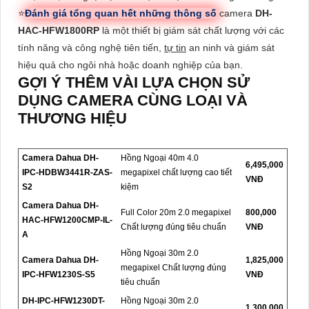
⭐
Đánh giá tổng quan hết những thông số
camera
DH-
HAC-HFW1800RP
là một thiết bị giám sát chất lượng với các
tính năng và công nghệ tiên tiến,
tự tin
an ninh và giám sát
hiệu quả cho ngôi nhà hoặc doanh nghiệp của bạn.
GỢI Ý THÊM VÀI LỰA CHỌN SỬ
DỤNG CAMERA CÙNG LOẠI VÀ
THƯƠNG HIỆU
Camera Dahua DH-
Hồng Ngoại 40m 4.0
6,495,000
IPC-HDBW3441R-ZAS-
megapixel chất lượng cao tiết
VNĐ
S2
kiệm
Camera Dahua DH-
Full Color 20m 2.0 megapixel
800,000
HAC-HFW1200CMP-IL-
Chất lượng đúng tiêu chuẩn
VNĐ
A
Hồng Ngoại 30m 2.0
Camera Dahua DH-
1,825,000
megapixel Chất lượng đúng
IPC-HFW1230S-S5
VNĐ
tiêu chuẩn
DH-IPC-HFW1230DT-
Hồng Ngoại 30m 2.0
1,300,000