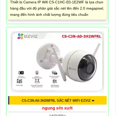
Thiết bị Camera IP Wifi CS-C1HC-E0-1E2WF là lựa chọn
hàng đầu với độ phân giải sắc nét lên đến 2.0 megapixel,
mang đến hình ảnh chất lượng đúng tiêu chuẩn
CS-C3N-A0-3H2WFRL SẮC NÉT WIFI EZVIZ ➠
ngung s₫n xu₫t
1,675,000 ₫