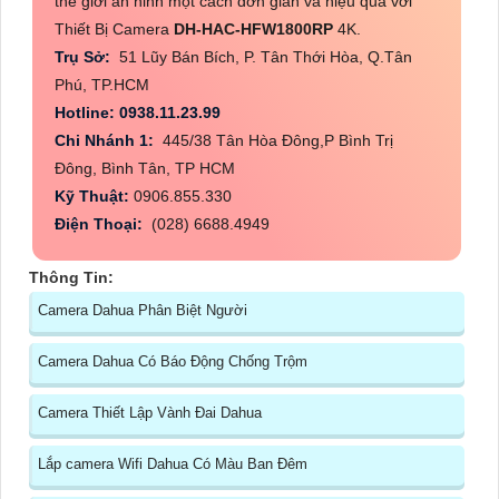
thế giới an ninh một cách đơn giản và hiệu quả với
Thiết Bị Camera
DH-HAC-HFW1800RP
4K.
Trụ Sở:
51 Lũy Bán Bích, P. Tân Thới Hòa, Q.Tân
Phú, TP.HCM
Hotline: 0938.11.23.99
Chi Nhánh 1:
445/38 Tân Hòa Đông,P Bình Trị
Đông, Bình Tân, TP HCM
Kỹ Thuật:
0906.855.330
Điện Thoại:
(028) 6688.4949
Thông Tin:
Camera Dahua Phân Biệt Người
Camera Dahua Có Báo Động Chống Trộm
Camera Thiết Lập Vành Đai Dahua
Lắp camera Wifi Dahua Có Màu Ban Đêm