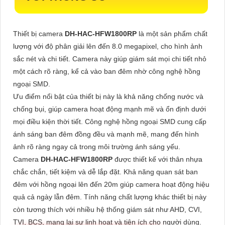
Thiết bị camera
DH-HAC-HFW1800RP
là một sản phẩm chất
lượng với độ phân giải lên đến 8.0 megapixel, cho hình ảnh
sắc nét và chi tiết. Camera này giúp giám sát mọi chi tiết nhỏ
một cách rõ ràng, kể cả vào ban đêm nhờ công nghệ hồng
ngoại SMD.
Ưu điểm nổi bật của thiết bị này là khả năng chống nước và
chống bụi, giúp camera hoạt động mạnh mẽ và ổn định dưới
mọi điều kiện thời tiết. Công nghệ hồng ngoại SMD cung cấp
ánh sáng ban đêm đồng đều và mạnh mẽ, mang đến hình
ảnh rõ ràng ngay cả trong môi trường ánh sáng yếu.
Camera
DH-HAC-HFW1800RP
được thiết kế với thân nhựa
chắc chắn, tiết kiệm và dễ lắp đặt. Khả năng quan sát ban
đêm với hồng ngoại lên đến 20m giúp camera hoạt động hiệu
quả cả ngày lẫn đêm. Tính năng chất lượng khác thiết bị này
còn tương thích với nhiều hệ thống giám sát như AHD, CVI,
TVI, BCS, mang lại sự linh hoạt và tiện ích cho người dùng.