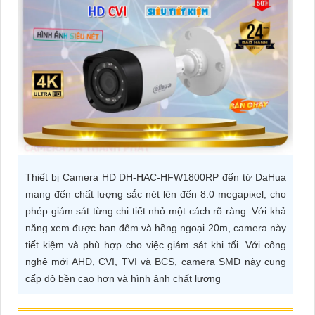
ĐẶT
PHỤ
KIỆN
CAMERA
TƯ
Thiết bị Camera HD DH-HAC-HFW1800RP đến từ DaHua
VẤN
mang đến chất lượng sắc nét lên đến 8.0 megapixel, cho
DỊCH
phép giám sát từng chi tiết nhỏ một cách rõ ràng. Với khả
VỤ
năng xem được ban đêm và hồng ngoại 20m, camera này
tiết kiệm và phù hợp cho việc giám sát khi tối. Với công
nghệ mới AHD, CVI, TVI và BCS, camera SMD này cung
cấp độ bền cao hơn và hình ảnh chất lượng