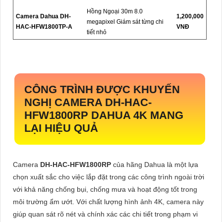
Hồng Ngoại 30m 8.0
Camera Dahua DH-
1,200,000
megapixel Giám sát từng chi
HAC-HFW1800TP-A
VNĐ
tiết nhỏ
CÔNG TRÌNH ĐƯỢC KHUYẾN
NGHỊ CAMERA
DH-HAC-
HFW1800RP
DAHUA 4K MANG
LẠI HIỆU QUẢ
Camera
DH-HAC-HFW1800RP
của hãng Dahua là một lựa
chọn xuất sắc cho việc lắp đặt trong các công trình ngoài trời
với khả năng chống bụi, chống mưa và hoạt động tốt trong
môi trường ẩm ướt. Với chất lượng hình ảnh 4K, camera này
giúp quan sát rõ nét và chính xác các chi tiết trong phạm vi