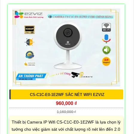
CS-C1C-E0-1E2WF SẮC NÉT WIFI EZVIZ
960,000 ₫
1,160,000 ₫
Thiết bị Camera IP Wifi CS-C1C-E0-1E2WF là lựa chọn lý
tưởng cho việc giám sát với chất lượng rõ nét lên đến 2.0