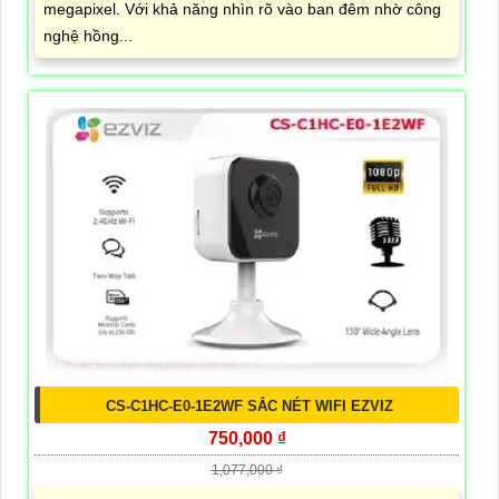
megapixel. Với khả năng nhìn rõ vào ban đêm nhờ công
nghệ hồng...
CS-C1HC-E0-1E2WF SẮC NÉT WIFI EZVIZ
750,000 ₫
1,077,000 ₫