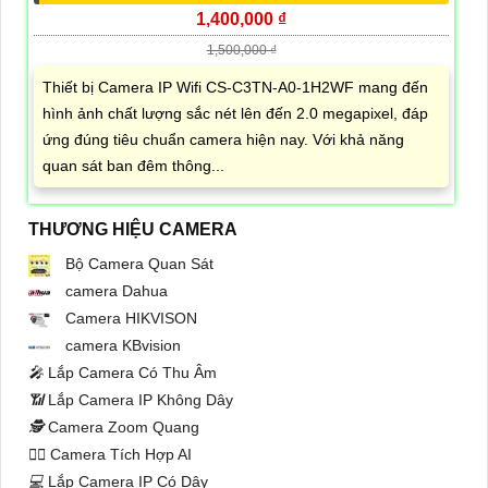
1,400,000 ₫
1,500,000 ₫
Thiết bị Camera IP Wifi CS-C3TN-A0-1H2WF mang đến
hình ảnh chất lượng sắc nét lên đến 2.0 megapixel, đáp
ứng đúng tiêu chuẩn camera hiện nay. Với khả năng
quan sát ban đêm thông...
THƯƠNG HIỆU CAMERA
Bộ Camera Quan Sát
camera Dahua
Camera HIKVISON
camera KBvision
️🎤️
Lắp Camera Có Thu Âm
📶
Lắp Camera IP Không Dây
🕵️
Camera Zoom Quang
🧛‍♀️
Camera Tích Hợp AI
💻
Lắp Camera IP Có Dây