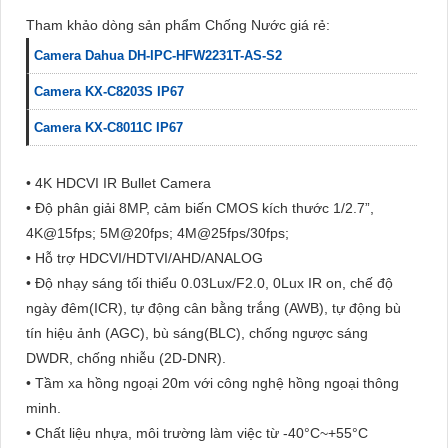
Tham khảo dòng sản phẩm Chống Nước giá rẻ:
Camera Dahua DH-IPC-HFW2231T-AS-S2
Camera KX-C8203S IP67
Camera KX-C8011C IP67
• 4K HDCVI IR Bullet Camera
• Độ phân giải 8MP, cảm biến CMOS kích thước 1/2.7”,
4K@15fps; 5M@20fps; 4M@25fps/30fps;
• Hỗ trợ HDCVI/HDTVI/AHD/ANALOG
• Độ nhạy sáng tối thiểu 0.03Lux/F2.0, 0Lux IR on, chế độ
ngày đêm(ICR), tự động cân bằng trắng (AWB), tự động bù
tín hiệu ảnh (AGC), bù sáng(BLC), chống ngược sáng
DWDR, chống nhiễu (2D-DNR).
• Tầm xa hồng ngoại 20m với công nghệ hồng ngoại thông
minh.
• Chất liệu nhựa, môi trường làm việc từ -40°C~+55°C