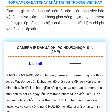
TOP CAMERA BÁN CHẠY NHẤT TẠI THỊ TRƯỜNG VIỆT NAM
Camera giám sát đang trở nên rất cần thiết trong việc bảo
vệ tài sản và giám sát không gian sống. Lựa chọn camera
phù hợp giúp nâng cao hiệu quả quan sát, tiết kiệm chi phí
và dễ dàng lắp đặt.
CAMERA IP DAHUA DH-IPC-HDW3249QM-S-IL
(2MP)
Liên hệ
Liên hệ
DH-IPC-HDW3249QM-S-IL là dòng camera IP dome trong nhà thuộc
series WizSense của Dahua với độ phân giải 2MP đèn kép thông
minh chuyển đổi linh hoạt giữa hồng ngoại và có màu, camera cho
hình ảnh rõ nét cả ngày lẫn đêm trong phạm vi lên đến 50m. Tích
hợp mic ghi âm hỗ trợ khe thẻ nhớ 512GB, phát hiện chính xác
người và xe cùng công nghệ POE tiện lợi đây là giải pháp an ninh