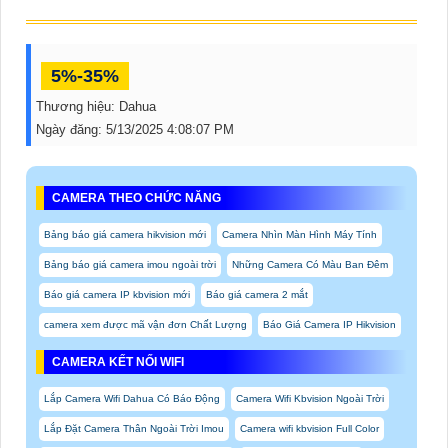
5%-35%
Thương hiệu:
Dahua
Ngày đăng:
5/13/2025 4:08:07 PM
CAMERA THEO CHỨC NĂNG
Bảng báo giá camera hikvision mới
Camera Nhìn Màn Hình Máy Tính
Bảng báo giá camera imou ngoài trời
Những Camera Có Màu Ban Đêm
Báo giá camera IP kbvision mới
Báo giá camera 2 mắt
camera xem được mã vận đơn Chất Lượng
Báo Giá Camera IP Hikvision
CAMERA KẾT NỐI WIFI
Lắp Camera Wifi Dahua Có Báo Động
Camera Wifi Kbvision Ngoài Trời
Lắp Đặt Camera Thân Ngoài Trời Imou
Camera wifi kbvision Full Color