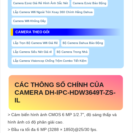
Camera Ezviz Giá Rẻ Hình Ảnh Sắc Nét
Camera Ezviz Báo Động
Lắp Camera Wifi Ngoài Trời Xoay 360 Chính Hãng Dahua
Camera Wifi Không Dây
CAMERA THEO GÓI
Lắp Trọn Bộ Camera Wifi Giá Rẻ
Bộ Camera Dahua Báo Động
Lắp Camera Siêu Nét Giá rẻ
Bộ Camera Trong Nhà
Lắp Camera Visioncop Chống Trộm Combo Tiết Kiệm
CÁC THÔNG SỐ CHÍNH CỦA
CAMERA DH-IPC-HDW3649T-ZS-
IL
> Cảm biến hình ảnh CMOS 6 MP 1/2.7", độ sáng thấp và
hình ảnh có độ phân giải cao.
> Đầu ra tối đa 6 MP (3288 × 1850)@25/30 fps.