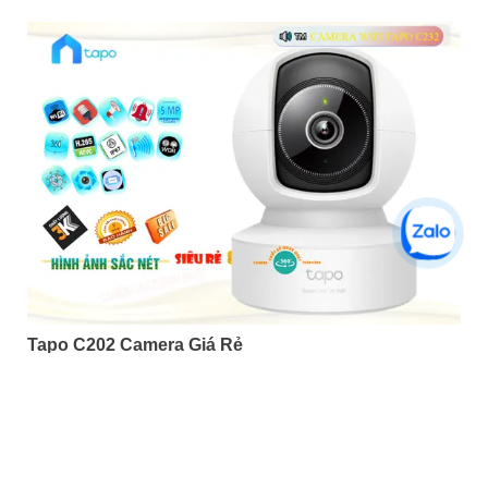
Tapo C202 Camera Giá Rẻ
5%-35%
liên hệ
Camera Tapo C202 là một loại camera giá rẻ nhưng có nhiều
ưu điểm. Với khả năng khe cắm thẻ nhớ Micro SD dung lượng