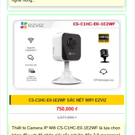
nghệ hồng...
CS-C1HC-E0-1E2WF SẮC NÉT WIFI EZVIZ
750,000 ₫
1,077,000 ₫
Thiết bị Camera IP Wifi CS-C1HC-E0-1E2WF là lựa chọn