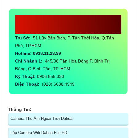
CÔNG TY TNHH TM-DV ĐẦU TƯ
AN THÀNH PHÁT
Trụ Sở:
51 Lũy Bán Bích, P. Tân Thới Hòa, Q.Tân
Phú, TP.HCM
Hotline: 0938.11.23.99
Chi Nhánh 1:
445/38 Tân Hòa Đông,P. Bình Trị
Đông, Q.Bình Tân, TP. HCM
Kỹ Thuật:
0906.855.330
Điện Thoại:
(028) 6688.4949
Thông Tin:
Camera Thu Âm Ngoài Trời Dahua
Lắp Camera Wifi Dahua Full HD