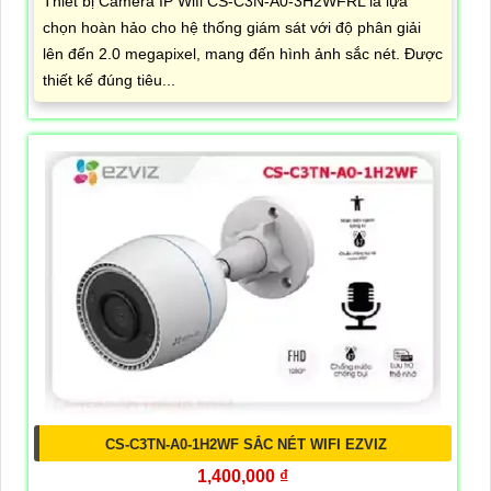
Thiết bị Camera IP Wifi CS-C3N-A0-3H2WFRL là lựa
chọn hoàn hảo cho hệ thống giám sát với độ phân giải
lên đến 2.0 megapixel, mang đến hình ảnh sắc nét. Được
thiết kế đúng tiêu...
CS-C3TN-A0-1H2WF SẮC NÉT WIFI EZVIZ
1,400,000 ₫