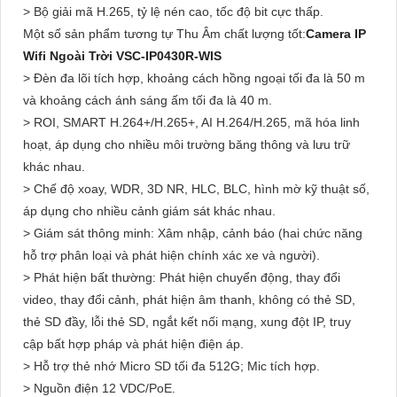
> Bộ giải mã H.265, tỷ lệ nén cao, tốc độ bit cực thấp.
Một số sản phẩm tương tự Thu Âm chất lượng tốt:
Camera IP
Wifi Ngoài Trời VSC-IP0430R-WIS
> Đèn đa lõi tích hợp, khoảng cách hồng ngoại tối đa là 50 m
và khoảng cách ánh sáng ấm tối đa là 40 m.
> ROI, SMART H.264+/H.265+, AI H.264/H.265, mã hóa linh
hoạt, áp dụng cho nhiều môi trường băng thông và lưu trữ
khác nhau.
> Chế độ xoay, WDR, 3D NR, HLC, BLC, hình mờ kỹ thuật số,
áp dụng cho nhiều cảnh giám sát khác nhau.
> Giám sát thông minh: Xâm nhập, cảnh báo (hai chức năng
hỗ trợ phân loại và phát hiện chính xác xe và người).
> Phát hiện bất thường: Phát hiện chuyển động, thay đổi
video, thay đổi cảnh, phát hiện âm thanh, không có thẻ SD,
thẻ SD đầy, lỗi thẻ SD, ngắt kết nối mạng, xung đột IP, truy
cập bất hợp pháp và phát hiện điện áp.
> Hỗ trợ thẻ nhớ Micro SD tối đa 512G; Mic tích hợp.
> Nguồn điện 12 VDC/PoE.