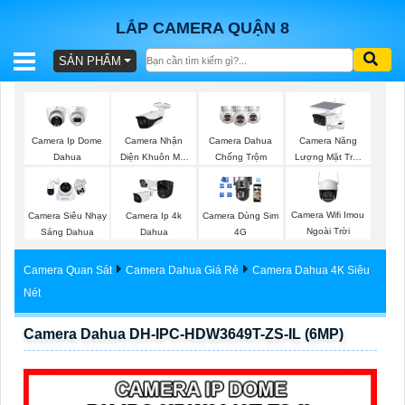
LẮP CAMERA QUẬN 8
SẢN PHẨM
BÁO
GIÁ
TRỌN
Camera Nhận
Camera Năng
Camera Ip Dome
Camera Dahua
GÓI
Diện Khuôn Mặt
Lượng Mặt Trời
Dahua
Chống Trộm
Dahua
Dahua
Camera Wifi Imou
Camera Siêu Nhạy
Camera Ip 4k
Camera Dùng Sim
SẢN
Ngoài Trời
Sáng Dahua
Dahua
4G
PHẨM
Camera Quan Sát
Camera Dahua Giá Rẻ
Camera Dahua 4K Siêu
Nét
Camera Dahua DH-IPC-HDW3649T-ZS-IL (6MP)
TƯ
VẤN
LẮP