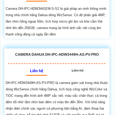
Camera DH-IPC-HDW3441EM-S-S2 là giải pháp an ninh thông minh
trong nhà chính hãng Dahua dòng WizSense. Có độ phân giải 4MP,
tầm nhìn hồng ngoại 50m, tích hợp micro ghi âm và khe cắm thẻ
nhớ lên đến 256GB, camera mang lại hình ảnh sắc nét cùng âm
thanh sống động cả ngày lẫn đêm
CAMERA DAHUA DH-IPC-HDW3449H-AS-PV-PRO
Liên hệ
Liên hệ
DH-IPC-HDW3449H-AS-PV-PRO là camera giám sát trong nhà thuộc
dòng WizSense chính hãng Dahua, tích hợp công nghệ WizColor và
TiOC mang đến hình ảnh 4MP sắc nét, màu sắc chân thực cả trong
đêm tối nhờ tầm nhìn ban đêm có màu lên đến 30m. Với khả năng
nhận diện chính xác người và phương tiện bằng AI, đàm thoại hai
chiều rõ ràng, hỗ trợ thẻ nhớ 512GB và cấp nguồn qua PoE giá rẻ