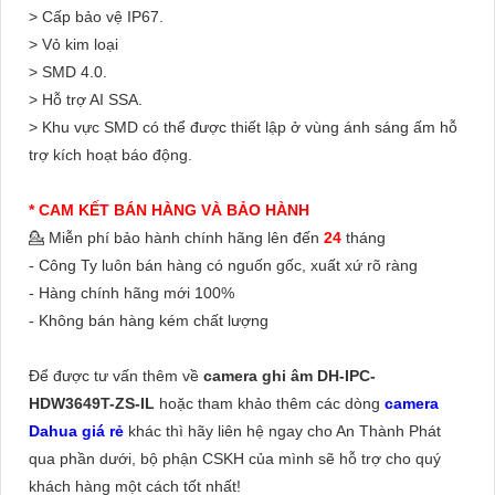
> Cấp bảo vệ IP67.
> Vỏ kim loại
> SMD 4.0.
> Hỗ trợ AI SSA.
> Khu vực SMD có thể được thiết lập ở vùng ánh sáng ấm hỗ
trợ kích hoạt báo động.
* CAM KẾT BÁN HÀNG VÀ BẢO HÀNH
💁 Miễn phí bảo hành chính hãng lên đến
24
tháng
- Công Ty luôn bán hàng có nguốn gốc, xuất xứ rõ ràng
- Hàng chính hãng mới 100%
- Không bán hàng kém chất lượng
Để được tư vấn thêm về
camera ghi âm
DH-IPC-
HDW3649T-ZS-IL
hoặc tham khảo thêm các dòng
camera
Dahua giá rẻ
khác thì hãy liên hệ ngay cho An Thành Phát
qua phần dưới, bộ phận CSKH của mình sẽ hỗ trợ cho quý
khách hàng một cách tốt nhất!