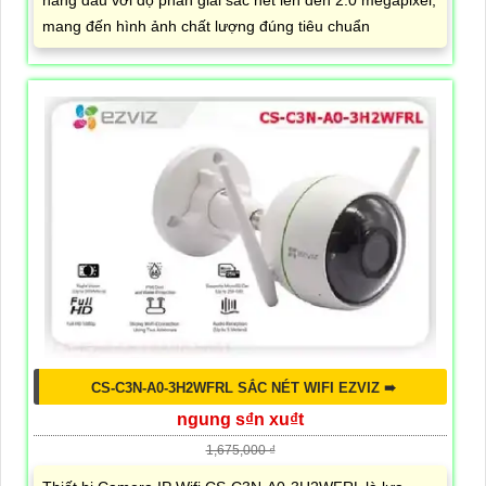
hàng đầu với độ phân giải sắc nét lên đến 2.0 megapixel,
mang đến hình ảnh chất lượng đúng tiêu chuẩn
CS-C3N-A0-3H2WFRL SẮC NÉT WIFI EZVIZ ➠
ngung s₫n xu₫t
1,675,000 ₫