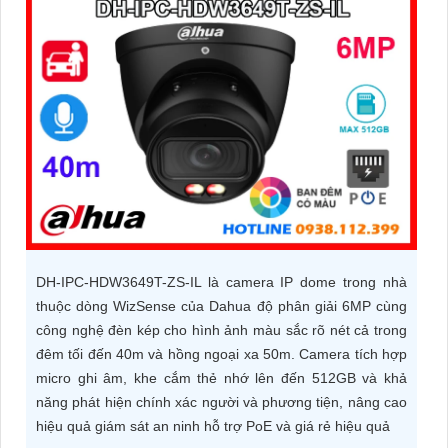
ĐẶT
PHỤ
KIỆN
CAMERA
TƯ
VẤN
DH-IPC-HDW3649T-ZS-IL là camera IP dome trong nhà
DỊCH
thuộc dòng WizSense của Dahua độ phân giải 6MP cùng
VỤ
công nghệ đèn kép cho hình ảnh màu sắc rõ nét cả trong
đêm tối đến 40m và hồng ngoại xa 50m. Camera tích hợp
micro ghi âm, khe cắm thẻ nhớ lên đến 512GB và khả
năng phát hiện chính xác người và phương tiện, nâng cao
hiệu quả giám sát an ninh hỗ trợ PoE và giá rẻ hiệu quả