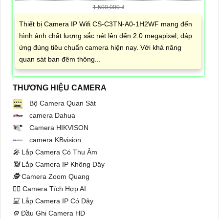
1,500,000 ₫
Thiết bị Camera IP Wifi CS-C3TN-A0-1H2WF mang đến
hình ảnh chất lượng sắc nét lên đến 2.0 megapixel, đáp
ứng đúng tiêu chuẩn camera hiện nay. Với khả năng
quan sát ban đêm thông...
THƯƠNG HIỆU CAMERA
Bộ Camera Quan Sát
camera Dahua
Camera HIKVISON
camera KBvision
️🎤️
Lắp Camera Có Thu Âm
📶
Lắp Camera IP Không Dây
🕵️
Camera Zoom Quang
🧛‍♀️
Camera Tích Hợp AI
💻
Lắp Camera IP Có Dây
⚙️
Đầu Ghi Camera HD