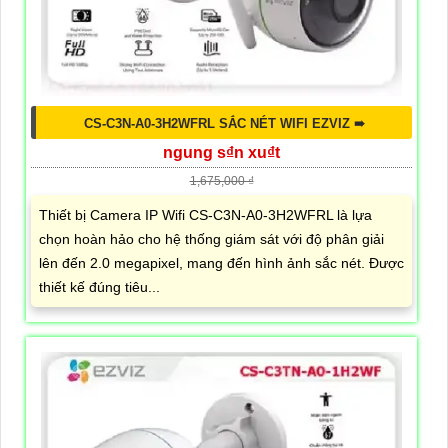
CS-C3N-A0-3H2WFRL SẮC NÉT WIFI EZVIZ ➠
ngung s₫n xu₫t
1,675,000 ₫
Thiết bị Camera IP Wifi CS-C3N-A0-3H2WFRL là lựa
chọn hoàn hảo cho hệ thống giám sát với độ phân giải
lên đến 2.0 megapixel, mang đến hình ảnh sắc nét. Được
thiết kế đúng tiêu...