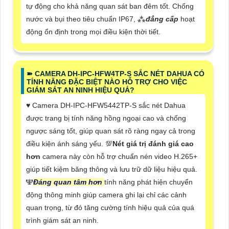
tự động cho khả năng quan sát ban đêm tốt. Chống
nước và bụi theo tiêu chuẩn IP67, ⁂
đẳng cấp
hoạt
động ổn định trong mọi điều kiện thời tiết.
➽ CAMERA DH-IPC-HFW4TP-S SẮC NÉT DAHUA CÓ
TÍNH NĂNG ĐẶC BIỆT NÀO HỖ TRỢ CHO VIỆC
GIÁM SÁT AN NINH HIỆU QUẢ?
♥️ Camera DH-IPC-HFW5442TP-S sắc nét Dahua
được trang bị tính năng hồng ngoại cao và chống
ngược sáng tốt, giúp quan sát rõ ràng ngay cả trong
điều kiện ánh sáng yếu. 💯
Nét giá trị đánh giá cao
hơn
camera này còn hỗ trợ chuẩn nén video H.265+
giúp tiết kiệm băng thông và lưu trữ dữ liệu hiệu quả.
🕎
Đáng quan tâm hơn
tính năng phát hiện chuyển
động thông minh giúp camera ghi lại chỉ các cảnh
quan trọng, từ đó tăng cường tính hiệu quả của quá
trình giám sát an ninh.