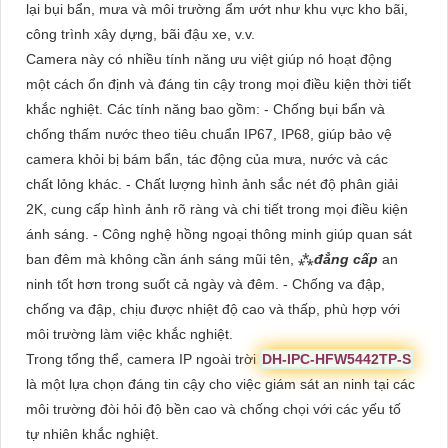
lại bụi bẩn, mưa và môi trường ẩm ướt như khu vực kho bãi,
công trình xây dựng, bãi đậu xe, v.v.
Camera này có nhiều tính năng ưu việt giúp nó hoạt động
một cách ổn định và đáng tin cậy trong mọi điều kiện thời tiết
khắc nghiệt. Các tính năng bao gồm: - Chống bụi bẩn và
chống thấm nước theo tiêu chuẩn IP67, IP68, giúp bảo vệ
camera khỏi bị bám bẩn, tác động của mưa, nước và các
chất lỏng khác. - Chất lượng hình ảnh sắc nét độ phân giải
2K, cung cấp hình ảnh rõ ràng và chi tiết trong mọi điều kiện
ánh sáng. - Công nghệ hồng ngoại thông minh giúp quan sát
ban đêm mà không cần ánh sáng mũi tên, ⁂
đẳng cấp
an
ninh tốt hơn trong suốt cả ngày và đêm. - Chống va đập,
chống va đập, chịu được nhiệt độ cao và thấp, phù hợp với
môi trường làm việc khắc nghiệt.
Trong tổng thể, camera IP ngoài trời
DH-IPC-HFW5442TP-S
là một lựa chọn đáng tin cậy cho việc giám sát an ninh tại các
môi trường đòi hỏi độ bền cao và chống chọi với các yếu tố
tự nhiên khắc nghiệt.