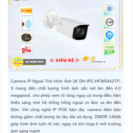
ĐẶT
PHỤ
KIỆN
CAMERA
TƯ
VẤN
Camera IP Ngoài Trời Hình Ảnh 2K DH-IPC-HFW5442TP-
DỊCH
S mang đến chất lượng hình ảnh sắc nét lên đến 4.0
VỤ
megapixel, cho phép xem rõ ràng ngay cả trong điều kiện
thiếu sáng nhờ hệ thống hồng ngoại có tầm xa lên đến
50m. Với công nghệ IP POE hiện đại, camera đảm bảo
không giảm chất lượng dù lâu dài sử dụng. DWDR 140db
giúp hình ảnh luôn rõ nét, ngay cả khi chụp ở môi trường
ánh sáng mạnh