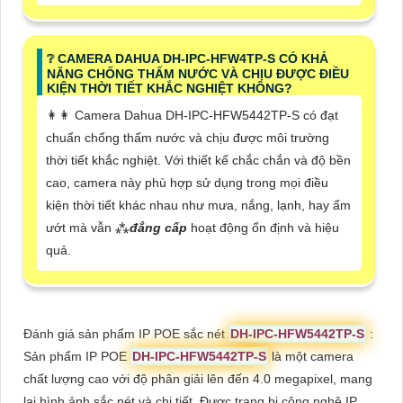
❔ CAMERA DAHUA DH-IPC-HFW4TP-S CÓ KHẢ
NĂNG CHỐNG THẤM NƯỚC VÀ CHỊU ĐƯỢC ĐIỀU
KIỆN THỜI TIẾT KHẮC NGHIỆT KHÔNG?
️👩‍👩 Camera Dahua DH-IPC-HFW5442TP-S có đạt
chuẩn chống thấm nước và chịu được môi trường
thời tiết khắc nghiệt. Với thiết kế chắc chắn và độ bền
cao, camera này phù hợp sử dụng trong mọi điều
kiện thời tiết khác nhau như mưa, nắng, lạnh, hay ẩm
ướt mà vẫn ⁂
đẳng cấp
hoạt động ổn định và hiệu
quả.
Đánh giá sản phẩm IP POE sắc nét
DH-IPC-HFW5442TP-S
:
Sản phẩm IP POE
DH-IPC-HFW5442TP-S
là một camera
chất lượng cao với độ phân giải lên đến 4.0 megapixel, mang
lại hình ảnh sắc nét và chi tiết. Được trang bị công nghệ IP