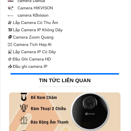
camera Dahua
Camera HIKVISON
camera KBvision
️🎤️
Lắp Camera Có Thu Âm
📶
Lắp Camera IP Không Dây
🕵️
Camera Zoom Quang
🧛‍♀️
Camera Tích Hợp AI
💻
Lắp Camera IP Có Dây
⚙️
Đầu Ghi Camera HD
📥
Đầu ghi camera IP
TIN TỨC LIÊN QUAN