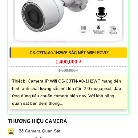
CS-C3TN-A0-1H2WF SẮC NÉT WIFI EZVIZ
1,400,000 ₫
1,500,000 ₫
Thiết bị Camera IP Wifi CS-C3TN-A0-1H2WF mang đến
hình ảnh chất lượng sắc nét lên đến 2.0 megapixel, đáp
ứng đúng tiêu chuẩn camera hiện nay. Với khả năng
quan sát ban đêm thông...
THƯƠNG HIỆU CAMERA
Bộ Camera Quan Sát