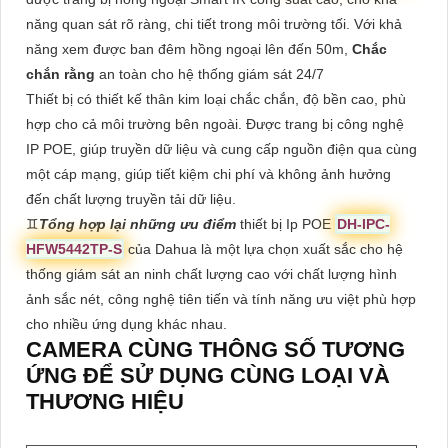
năng quan sát rõ ràng, chi tiết trong môi trường tối. Với khả
năng xem được ban đêm hồng ngoại lên đến 50m,
Chắc
chắn rằng
an toàn cho hệ thống giám sát 24/7
Thiết bị có thiết kế thân kim loại chắc chắn, độ bền cao, phù
hợp cho cả môi trường bên ngoài. Được trang bị công nghệ
IP POE, giúp truyền dữ liệu và cung cấp nguồn điện qua cùng
một cáp mạng, giúp tiết kiệm chi phí và không ảnh hưởng
đến chất lượng truyền tải dữ liệu.
♊
Tổng hợp lại những ưu điểm
thiết bị Ip POE
DH-IPC-
HFW5442TP-S
của Dahua là một lựa chọn xuất sắc cho hệ
thống giám sát an ninh chất lượng cao với chất lượng hình
ảnh sắc nét, công nghệ tiên tiến và tính năng ưu việt phù hợp
cho nhiều ứng dụng khác nhau.
CAMERA CÙNG THÔNG SỐ TƯƠNG
ỨNG ĐỂ SỬ DỤNG CÙNG LOẠI VÀ
THƯƠNG HIỆU