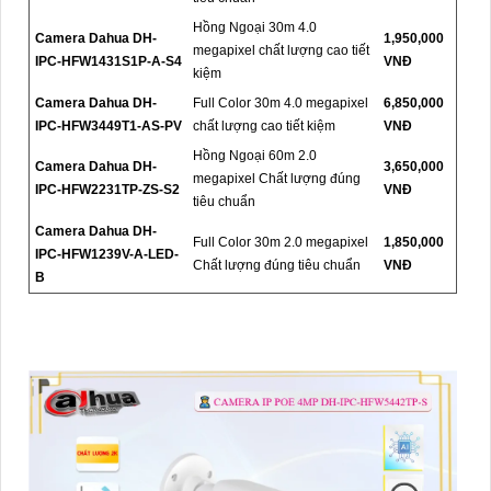
Hồng Ngoại 30m 4.0
Camera Dahua DH-
1,950,000
megapixel chất lượng cao tiết
IPC-HFW1431S1P-A-S4
VNĐ
kiệm
Camera Dahua DH-
Full Color 30m 4.0 megapixel
6,850,000
IPC-HFW3449T1-AS-PV
chất lượng cao tiết kiệm
VNĐ
Hồng Ngoại 60m 2.0
Camera Dahua DH-
3,650,000
megapixel Chất lượng đúng
IPC-HFW2231TP-ZS-S2
VNĐ
tiêu chuẩn
Camera Dahua DH-
Full Color 30m 2.0 megapixel
1,850,000
IPC-HFW1239V-A-LED-
Chất lượng đúng tiêu chuẩn
VNĐ
B