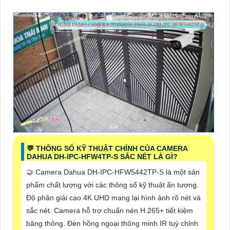
️💬 THÔNG SỐ KỸ THUẬT CHÍNH CỦA CAMERA
DAHUA DH-IPC-HFW4TP-S SẮC NÉT LÀ GÌ?
🤝 Camera Dahua DH-IPC-HFW5442TP-S là một sản
phẩm chất lượng với các thông số kỹ thuật ấn tượng.
Độ phân giải cao 4K UHD mang lại hình ảnh rõ nét và
sắc nét. Camera hỗ trợ chuẩn nén H.265+ tiết kiệm
băng thông. Đèn hồng ngoại thông minh IR tuỳ chỉnh