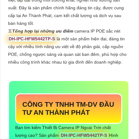
việc lắp đặt trong môi trường khắc nghiệt như xưởng sản
xuất. Đây là sản phẩm chính hãng đáng tin cậy, được cung
cấp tại An Thành Phát, cam kết chất lượng và dịch vụ sau
bán hàng tốt.
♊
Tổng hợp lại những ưu điểm
camera IP POE sắc nét
DH-IPC-HFW5442TP-S
là một sản phẩm hiện đại, đáng tin
cậy với nhiều tính năng ưu việt về độ phân giải, cấp nguồn
POE, chống ngược sáng và quan sát ban đêm, phù hợp cho
nhiều công trình khác nhau từ gia đình đến doanh nghiệp.
CÔNG TY TNHH TM-DV ĐẦU
TƯ AN THÀNH PHÁT
Bạn tìm kiếm Thiết Bị Camera IP Ngoài Trời chất
lượng cao? Sản phẩm
DH-IPC-HFW5442TP-S
Hình