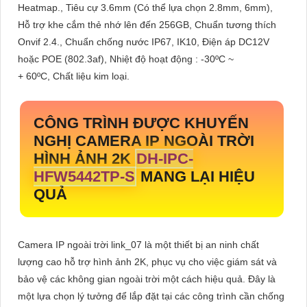
Heatmap., Tiêu cự 3.6mm (Có thể lựa chọn 2.8mm, 6mm),
Hỗ trợ khe cắm thẻ nhớ lên đến 256GB, Chuẩn tương thích
Onvif 2.4., Chuẩn chống nước IP67, IK10, Điện áp DC12V
hoặc POE (802.3af), Nhiệt độ hoạt động : -30ºC ~
+ 60ºC, Chất liệu kim loại.
CÔNG TRÌNH ĐƯỢC KHUYẾN
NGHỊ CAMERA IP NGOÀI TRỜI
HÌNH ẢNH 2K
DH-IPC-
HFW5442TP-S
MANG LẠI HIỆU
QUẢ
Camera IP ngoài trời link_07 là một thiết bị an ninh chất
lượng cao hỗ trợ hình ảnh 2K, phục vụ cho việc giám sát và
bảo vệ các không gian ngoài trời một cách hiệu quả. Đây là
một lựa chọn lý tưởng để lắp đặt tại các công trình cần chống