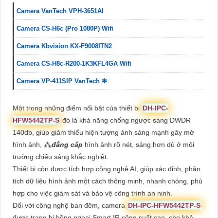
Camera VanTech VPH-3651AI
Camera CS-H6c (Pro 1080P) Wifi
Camera Kbvision KX-F9008ITN2
Camera CS-H8c-R200-1K3KFL4GA Wifi
Camera VP-411SIP VanTech ❇
Một trong những điểm nổi bật của thiết bị
DH-IPC-
HFW5442TP-S
đó là khả năng chống ngược sáng DWDR
140db, giúp giảm thiểu hiện tượng ánh sáng mạnh gây mờ
hình ảnh, ⁂
đẳng cấp
hình ảnh rõ nét, sáng hơn dù ở môi
trường chiếu sáng khắc nghiệt.
Thiết bị còn được tích hợp công nghệ AI, giúp xác định, phân
tích dữ liệu hình ảnh một cách thông minh, nhanh chóng, phù
hợp cho việc giám sát và bảo vệ công trình an ninh.
Đối với công nghệ ban đêm, camera
DH-IPC-HFW5442TP-S
được trang bị hồng ngoại Smart IR công suất cao, cho khả