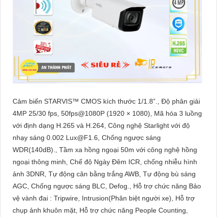
Cảm biến STARVIS™ CMOS kích thước 1/1.8”., Độ phân giải
4MP 25/30 fps, 50fps@1080P (1920 × 1080), Mã hóa 3 luồng
với định dạng H.265 và H.264, Công nghệ Starlight với độ
nhạy sáng 0.002 Lux@F1.6, Chống ngược sáng
WDR(140dB)., Tầm xa hồng ngoại 50m với công nghệ hồng
ngoại thông minh, Chế độ Ngày Đêm ICR, chống nhiễu hình
ảnh 3DNR, Tự động cân bằng trắng AWB, Tự động bù sáng
AGC, Chống ngược sáng BLC, Defog., Hỗ trợ chức năng Bảo
vệ vành đai : Tripwire, Intrusion(Phân biệt người xe), Hỗ trợ
chụp ảnh khuôn mặt, Hỗ trợ chức năng People Counting,