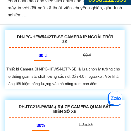
chọn hoàn hảo cho việc sửa chữa các loại máy tính, laptop,
máy in với đội ngũ kỹ thuật viên chuyên nghiệp, giàu kinh
nghiệm. ...
DH-IPC-HFW5442TP-SE CAMERA IP NGOÀI TRỜI
2K
00 ₫
00 ₫
Thiết bị Camera DH-IPC-HFW5442TP-SE là lựa chọn lý tưởng cho
hệ thống giám sát chất lượng sắc nét đến 4.0 megapixel. Với khả
năng tiết kiệm năng lượng và khả năng xem ban đêm...
DH-ITC215-PW6M-(IR)LZF CAMERA QUAN SÁT
BIỂN SỐ XE
Liên hệ
30%