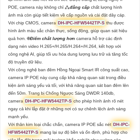
POE, camera này không chỉ ⁂
đẳng cấp
chất lượng hình
ảnh mà còn giúp tiết kiệm về cấp nguồn và cài đặt dây cáp.
Với chip CMOS, camera
DH-IPC-HFW5442TP-S
thu được
hình ảnh màu sắc chân thực, sống động, giúp quan sát hiệu
quả hơn. 🌐
Điểm chất lượng hơn
camera hỗ trợ các định
dạng nén video H.265+/H.265/H.264+/H.264, kết hợp với
công nghệ AI, giúp tối ưu hóa dung lượng lưu trữ và tăng tốc
độ truyền dữ liệu.
Với công nghệ ban đêm Hồng Ngoại Smart IR công suất cao,
camera IP POE này cung cấp khả năng quan sát trong điều
kiện ánh sáng yếu và tối, với khả năng quan sát ban đêm lên
đến 50m. Trang bị Chống Ngược Sáng DWDR 140db,
camera
DH-IPC-HFW5442TP-S
cho phép hình ảnh rõ nét
ngay cả khi lắp đặt ở những nơi có sự chênh lệch ánh sáng
mạnh yếu.
Với thân kim loại chắc chắn, camera IP POE sắc nét
DH-IPC-
HFW5442TP-S
mang lại sự độ bền và ổn định, phù hợp cho