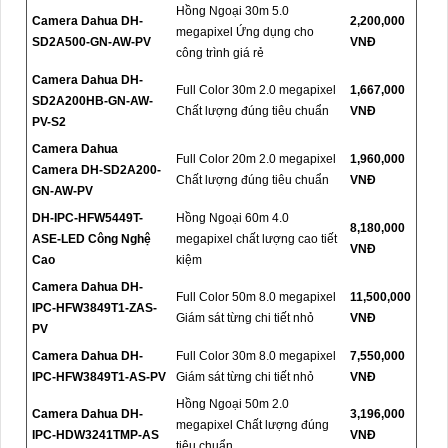
Hồng Ngoại 30m 5.0
Camera Dahua DH-
2,200,000
megapixel Ứng dụng cho
SD2A500-GN-AW-PV
VNĐ
công trình giá rẻ
Camera Dahua DH-
Full Color 30m 2.0 megapixel
1,667,000
SD2A200HB-GN-AW-
Chất lượng đúng tiêu chuẩn
VNĐ
PV-S2
Camera Dahua
Full Color 20m 2.0 megapixel
1,960,000
Camera DH-SD2A200-
Chất lượng đúng tiêu chuẩn
VNĐ
GN-AW-PV
DH-IPC-HFW5449T-
Hồng Ngoại 60m 4.0
8,180,000
ASE-LED Công Nghệ
megapixel chất lượng cao tiết
VNĐ
Cao
kiệm
Camera Dahua DH-
Full Color 50m 8.0 megapixel
11,500,000
IPC-HFW3849T1-ZAS-
Giám sát từng chi tiết nhỏ
VNĐ
PV
Camera Dahua DH-
Full Color 30m 8.0 megapixel
7,550,000
IPC-HFW3849T1-AS-PV
Giám sát từng chi tiết nhỏ
VNĐ
Hồng Ngoại 50m 2.0
Camera Dahua DH-
3,196,000
megapixel Chất lượng đúng
IPC-HDW3241TMP-AS
VNĐ
tiêu chuẩn