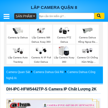
LẮP CAMERA QUẬN 8
SẢN PHẨM
BÁO
GIÁ
TRỌN
Lắp Camera Wifi
Camera Ip Dahua
Camera PTZ
Camera Dahua
GÓI
Dahua Xoay 360
Dahua
Hồng Ngoại Ban
Đêm
Lắp Camera Auto
Camera AI IP Full
Lắp Camera Xoay
Camera Có Chống
SẢN
Tracking
Color Dahua
360
Xâm Nhập
Kbvision
PHẨM
Camera Quan Sát
Camera Dahua Giá Rẻ
Camera Dahua Công
Nghệ Ai
DH-IPC-HFW5442TP-S Camera IP Chất Lượng 2K
TƯ
VẤN
LẮP