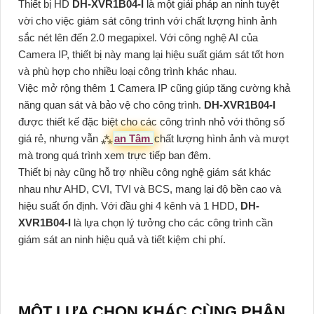
Thiết bị HD
DH-XVR1B04-I
là một giải pháp an ninh tuyệt
vời cho việc giám sát công trình với chất lượng hình ảnh
sắc nét lên đến 2.0 megapixel. Với công nghệ AI của
Camera IP, thiết bị này mang lại hiệu suất giám sát tốt hơn
và phù hợp cho nhiều loại công trình khác nhau.
Việc mở rộng thêm 1 Camera IP cũng giúp tăng cường khả
năng quan sát và bảo vệ cho công trình.
DH-XVR1B04-I
được thiết kế đặc biệt cho các công trình nhỏ với thông số
giá rẻ, nhưng vẫn ⁂
an Tâm
chất lượng hình ảnh và mượt
mà trong quá trình xem trực tiếp ban đêm.
Thiết bị này cũng hỗ trợ nhiều công nghệ giám sát khác
nhau như AHD, CVI, TVI và BCS, mang lại độ bền cao và
hiệu suất ổn định. Với đầu ghi 4 kênh và 1 HDD,
DH-
XVR1B04-I
là lựa chọn lý tưởng cho các công trình cần
giám sát an ninh hiệu quả và tiết kiệm chi phí.
MỘT LỰA CHỌN KHÁC CÙNG PHÂN