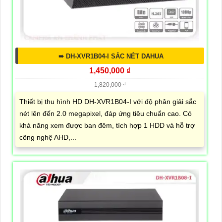
➠ DH-XVR1B04-I SẮC NÉT DAHUA
1,450,000 ₫
1,820,000 ₫
Thiết bị thu hình HD DH-XVR1B04-I với độ phân giải sắc
nét lên đến 2.0 megapixel, đáp ứng tiêu chuẩn cao. Có
khả năng xem được ban đêm, tích hợp 1 HDD và hỗ trợ
công nghệ AHD,...