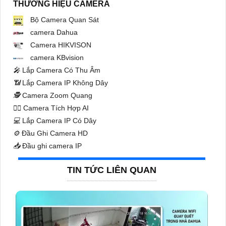
THƯƠNG HIỆU CAMERA
Bộ Camera Quan Sát
camera Dahua
Camera HIKVISON
camera KBvision
️🎤️
Lắp Camera Có Thu Âm
📶
Lắp Camera IP Không Dây
🕵️
Camera Zoom Quang
🧛‍♀️
Camera Tích Hợp AI
💻
Lắp Camera IP Có Dây
⚙️
Đầu Ghi Camera HD
📥
Đầu ghi camera IP
TIN TỨC LIÊN QUAN