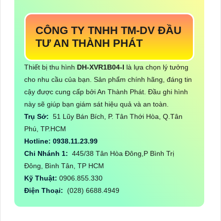
CÔNG TY TNHH TM-DV ĐẦU
TƯ AN THÀNH PHÁT
Thiết bị thu hình
DH-XVR1B04-I
là lựa chọn lý tưởng
cho nhu cầu của bạn. Sản phẩm chính hãng, đáng tin
cậy được cung cấp bởi An Thành Phát. Đầu ghi hình
này sẽ giúp bạn giám sát hiệu quả và an toàn.
Trụ Sở:
51 Lũy Bán Bích, P. Tân Thới Hòa, Q.Tân
Phú, TP.HCM
Hotline: 0938.11.23.99
Chi Nhánh 1:
445/38 Tân Hòa Đông,P Bình Trị
Đông, Bình Tân, TP HCM
Kỹ Thuật:
0906.855.330
Điện Thoại:
(028) 6688.4949