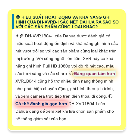
😓 HIỆU SUẤT HOẠT ĐỘNG VÀ KHẢ NĂNG GHI
HÌNH CỦA DH-XVRB-I SẮC NÉT DAHUA RA SAO SO
VỚI CÁC SẢN PHẨM CÙNG LOẠI KHÁC?
👩‍🌾 DH-XVR1B04-I của Dahua được đánh giá có
hiệu suất hoạt động ổn định và khả năng ghi hình sắc
nét vượt trội so với các sản phẩm cùng loại khác trên
thị trường. Với công nghệ tiên tiến, XVR này có khả
năng ghi hình Full HD 1080p với độ rõ nét cao, màu
sắc tươi sáng và sắc sharp. 💥
Đáng quan tâm hơn
XVR1B04-I cũng hỗ trợ nhiều tính năng thông minh
như phát hiện chuyển động, ghi hình theo lịch trình,
và xem camera trực tiếp trên điện thoại di động. 🌔
Có thể đánh giá gọn hơn
DH-XVR1B04-I của
Dahua đáng để xem xét khi lựa chọn sản phẩm cho
hệ thống giám sát của bạn.