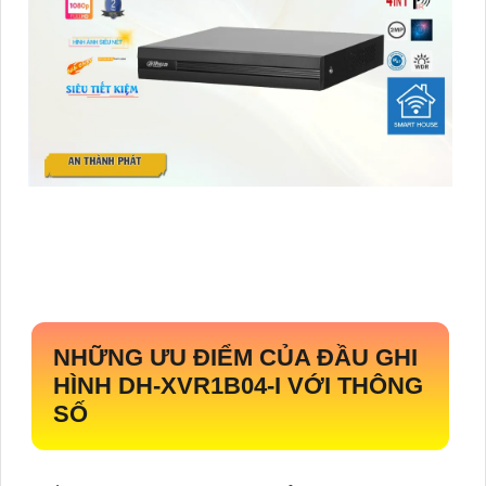
NHỮNG ƯU ĐIỂM CỦA ĐẦU GHI
HÌNH
DH-XVR1B04-I
VỚI THÔNG
SỐ