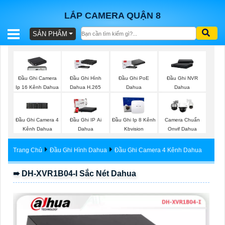
LẮP CAMERA QUẬN 8
SẢN PHẨM
BÁO
GIÁ
TRỌN
Đầu Ghi Camera
Đầu Ghi Hình
Đầu Ghi PoE
Đầu Ghi NVR
GÓI
Ip 16 Kênh Dahua
Dahua H.265
Dahua
Dahua
Đầu Ghi Camera 4
Đầu Ghi IP Ai
Đầu Ghi Ip 8 Kênh
Camera Chuẩn
SẢN
Kênh Dahua
Dahua
Kbvision
Onvif Dahua
PHẨM
Trang Chủ
Đầu Ghi Hình Dahua
Đầu Ghi Camera 4 Kênh Dahua
➠ DH-XVR1B04-I Sắc Nét Dahua
TƯ
VẤN
LẮP