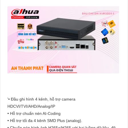
'• Đầu ghi hình 4 kênh, hỗ trợ camera
HDCVI/TVI/AHD/Analog/IP
• Hỗ trợ chuẩn nén AI-Coding
• Hỗ trợ tối đa 4 kênh SMD Plus (analog).
• Chuẩn nén hình ảnh H265+/H265 với hai luồng dữ liệu, độ