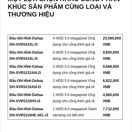
KHÚC SẢN PHẨM CÙNG LOẠI VÀ
THƯƠNG HIỆU
Đầu Ghi Hình Dahua
4 HDD 5.0 megapixel Ứng
25,580,000
DH-XVR5432L-I3
dụng cho công trình giá rẻ
VNĐ
Đầu Ghi Hình Dahua
4 HDD 5.0 megapixel Ứng
9,850,000
DH-XVR5416L-I3
dụng cho công trình giá rẻ
VNĐ
Đầu Ghi Hình Dahua
2 HDD 5.0 megapixel Ứng
9,688,000
DH-XVR5232AN-I3
dụng cho công trình giá rẻ
VNĐ
Đầu Ghi Hình Dahua
2 HDD 5.0 megapixel Ứng
6,922,000
DH-XVR5216AN-I3
dụng cho công trình giá rẻ
VNĐ
Đầu Ghi Hình Dahua
1 HDD 5.0 megapixel Ứng
4,980,000
DH-XVR5116HS-I3
dụng cho công trình giá rẻ
VNĐ
Đầu Ghi Hình Dahua
1 HDD 8.0 megapixel Giám
7,732,000
DH-XVR5116HE-4KL-I3
sát từng chi tiết nhỏ
VNĐ