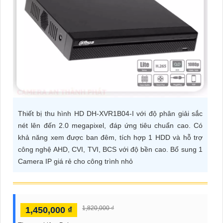
ĐẶT
PHỤ
KIỆN
CAMERA
Thiết bị thu hình HD DH-XVR1B04-I với độ phân giải sắc
TƯ
nét lên đến 2.0 megapixel, đáp ứng tiêu chuẩn cao. Có
VẤN
khả năng xem được ban đêm, tích hợp 1 HDD và hỗ trợ
DỊCH
công nghệ AHD, CVI, TVI, BCS với độ bền cao. Bổ sung 1
VỤ
Camera IP giá rẻ cho công trình nhỏ
1,820,000 ₫
1,450,000 ₫