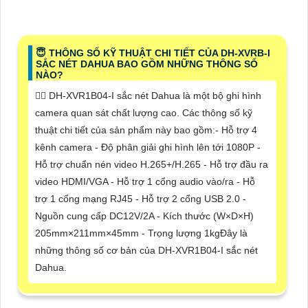
😇 THÔNG SỐ KỸ THUẬT CHI TIẾT CỦA DH-XVRB-I
SẮC NÉT DAHUA BAO GỒM NHỮNG THÔNG SỐ
NÀO?
🙆‍♀️ DH-XVR1B04-I sắc nét Dahua là một bộ ghi hình
camera quan sát chất lượng cao. Các thông số kỹ
thuật chi tiết của sản phẩm này bao gồm:- Hỗ trợ 4
kênh camera - Độ phân giải ghi hình lên tới 1080P -
Hỗ trợ chuẩn nén video H.265+/H.265 - Hỗ trợ đầu ra
video HDMI/VGA - Hỗ trợ 1 cổng audio vào/ra - Hỗ
trợ 1 cổng mạng RJ45 - Hỗ trợ 2 cổng USB 2.0 -
Nguồn cung cấp DC12V/2A - Kích thước (W×D×H)
205mm×211mm×45mm - Trọng lượng 1kgĐây là
những thông số cơ bản của DH-XVR1B04-I sắc nét
Dahua.