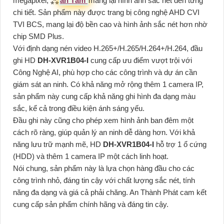
megapixel, ⁂
an Tâm
mang lại hình ảnh sắc nét đến từng
chi tiết. Sản phẩm này được trang bị công nghệ AHD CVI
TVI BCS, mang lại độ bền cao và hình ảnh sắc nét hơn nhờ
chip SMD Plus.
Với định dạng nén video H.265+/H.265/H.264+/H.264, đầu
ghi HD
DH-XVR1B04-I
cung cấp ưu điểm vượt trội với
Công Nghệ AI, phù hợp cho các công trình và dự án cần
giám sát an ninh. Có khả năng mở rộng thêm 1 camera IP,
sản phẩm này cung cấp khả năng ghi hình đa dạng màu
sắc, kể cả trong điều kiện ánh sáng yếu.
Đầu ghi này cũng cho phép xem hình ảnh ban đêm một
cách rõ ràng, giúp quản lý an ninh dễ dàng hơn. Với khả
năng lưu trữ mạnh mẽ, HD
DH-XVR1B04-I
hỗ trợ 1 ổ cứng
(HDD) và thêm 1 camera IP một cách linh hoạt.
Nói chung, sản phẩm này là lựa chọn hàng đầu cho các
công trình nhỏ, đáng tin cậy với chất lượng sắc nét, tính
năng đa dạng và giá cả phải chăng. An Thành Phát cam kết
cung cấp sản phẩm chính hãng và đáng tin cậy.