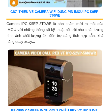
GIỚI THIỆU VỀ CAMERA WIFI DÙNG PIN IMOU IPC-K9EP-
3T0WE
Camera IPC-K9EP-3T0WE là sản phẩm mới ra mắt của
IMOU với những thông số kỹ thuật nổi trội như chất lượng
hình ảnh chất lượng 2k, đèn trợ sáng tích hợp sẵn, khả
năng quay xoay...
REVIEW CAMERA IMOU GỌI 2 CHIỀU REX VT IPC-S2VP-