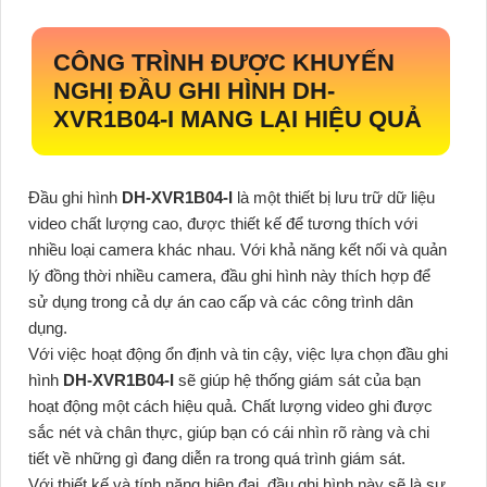
CÔNG TRÌNH ĐƯỢC KHUYẾN
NGHỊ ĐẦU GHI HÌNH
DH-
XVR1B04-I
MANG LẠI HIỆU QUẢ
Đầu ghi hình
DH-XVR1B04-I
là một thiết bị lưu trữ dữ liệu
video chất lượng cao, được thiết kế để tương thích với
nhiều loại camera khác nhau. Với khả năng kết nối và quản
lý đồng thời nhiều camera, đầu ghi hình này thích hợp để
sử dụng trong cả dự án cao cấp và các công trình dân
dụng.
Với việc hoạt động ổn định và tin cậy, việc lựa chọn đầu ghi
hình
DH-XVR1B04-I
sẽ giúp hệ thống giám sát của bạn
hoạt động một cách hiệu quả. Chất lượng video ghi được
sắc nét và chân thực, giúp bạn có cái nhìn rõ ràng và chi
tiết về những gì đang diễn ra trong quá trình giám sát.
Với thiết kế và tính năng hiện đại, đầu ghi hình này sẽ là sự