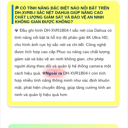
️💭 CÓ TÍNH NĂNG ĐẶC BIỆT NÀO NỔI BẬT TRÊN
DH-XVRB-I SẮC NÉT DAHUA GIÚP NÂNG CAO
CHẤT LƯỢNG GIÁM SÁT VÀ BẢO VỆ AN NINH
KHÔNG GIAN ĐƯỢC KHÔNG?
💎 Đầu ghi hình DH-XVR1B04-I sắc nét của Dahua có
tính năng nổi bật là hỗ trợ độ phân giải 4K Ultra HD,
cho hình ảnh cực kỳ sắc nét và chi tiết. Công nghệ
được tích hợp cao cấp Phục vụ nâng cao chất lượng
giám sát và bảo vệ an ninh không gian, cho phép
người dùng theo dõi và quản lý hệ thống camera một
cách hiệu quả. ❇
Ngoài ra
DH-XVR1B04-I còn tích
hợp nhiều tính năng thông minh như xác định khuôn
mặt, phát hiện chuyển động, giúp tăng cường tính an
ninh và quản lý hiệu quả hơn.