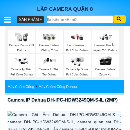
LẮP CAMERA QUẬN 8
SẢN PHẨM
BÁO
GIÁ
TRỌN
Camera Zoom 25X
Camera Dahua
Lắp Camera Ip
Camera Thu Âm
GÓI
Dahua
Chống Trộm
Full Color Dahua
Ngoài Trời Dahua
Camera Ip Thân
Camera Ip Thân
Camera Ip Dome
Camera Dahua
SẢN
Full Color Dahua
Trụ Dahua
Full Color Dahua
Zoom Xa
PHẨM
Máy Chấm Công
Máy Chấm Công Dahua
Camera IP Dahua DH-IPC-HDW3249QM-S-IL (2MP)
TƯ
VẤN
LẮP