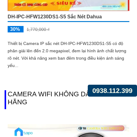
DH-IPC-HFW1230DS1-S5 Sắc Nét Dahua
30%
1,770,000 ₫
Thiết bị Camera IP sắc nét DH-IPC-HFW1230DS1-S5 có độ
phân giải lên đến 2.0 megapixel, đem lại hình ảnh chất lượng
rõ nét. Với khả năng xem ban đêm trong điều kiện ánh sáng
yếu...
0938.112.399
CAMERA WIFI KHÔNG DÂY CHÍNH
HÃNG