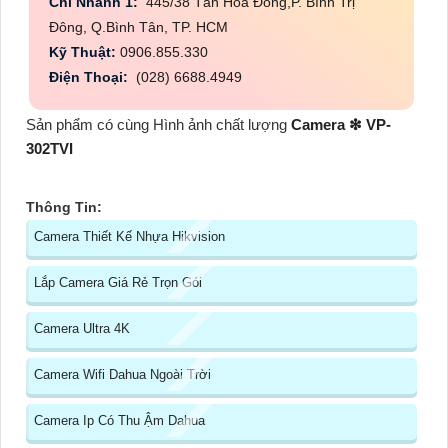
Chi Nhánh 1:
445/38 Tân Hòa Đông,P. Bình Trị
Đông, Q.Bình Tân, TP. HCM
Kỹ Thuật:
0906.855.330
Điện Thoại:
(028) 6688.4949
Sản phẩm có cùng Hình ảnh chất lượng
Camera ❇ VP-
302TVI
Thông Tin:
Camera Thiết Kế Nhựa Hikvision
Lắp Camera Giá Rẻ Trọn Gói
Camera Ultra 4K
Camera Wifi Dahua Ngoài Trời
Camera Ip Có Thu Ậm Dahua