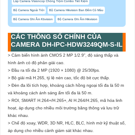
Lắp Camera Visioncop Chống Trộm Combo Tiết Kiệm
Bộ Camera Ngoài Trời
Bộ Camera Hikvision Ban Đêm Có Màu
Bộ Camera Ghi Âm Kbvision
Bộ Camera Ghi Âm Hikvision
CÁC THÔNG SỐ CHÍNH CỦA
CAMERA DH-IPC-HDW3249QM-S-IL
> Cảm biến hình ảnh CMOS 2 MP 1/2.9", độ sáng thấp và
hình ảnh có độ phân giải cao.
> Đầu ra tối đa 2 MP (1920 × 1080) @ 25/30fps.
> Bộ giải mã H.265, tỷ lệ nén cao, tốc độ bit cực thấp.
> Đèn đa lõi tích hợp, khoảng cách hồng ngoại tối đa là 50 m
và khoảng cách ánh sáng ấm tối đa là 50 m.
> ROI, SMART H.264+/H.265+, AI H.264/H.265, mã hóa linh
hoạt, áp dụng cho nhiều môi trường băng thông và lưu trữ
khác nhau.
> Chế độ xoay, WDR, 3D NR, HLC, BLC, hình mờ kỹ thuật số,
áp dụng cho nhiều cảnh giám sát khác nhau.