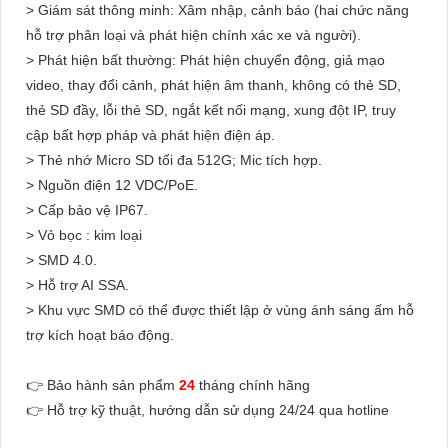
> Giám sát thông minh: Xâm nhập, cảnh báo (hai chức năng
hỗ trợ phân loại và phát hiện chính xác xe và người).
> Phát hiện bất thường: Phát hiện chuyển động, giả mạo
video, thay đổi cảnh, phát hiện âm thanh, không có thẻ SD,
thẻ SD đầy, lỗi thẻ SD, ngắt kết nối mạng, xung đột IP, truy
cập bất hợp pháp và phát hiện điện áp.
> Thẻ nhớ Micro SD tối đa 512G; Mic tích hợp.
> Nguồn điện 12 VDC/PoE.
> Cấp bảo vệ IP67.
> Vỏ bọc : kim loại
> SMD 4.0.
> Hỗ trợ AI SSA.
> Khu vực SMD có thể được thiết lập ở vùng ánh sáng ấm hỗ
trợ kích hoạt báo động.
👉 Bảo hành sản phẩm
24
tháng chính hãng
👉 Hỗ trợ kỹ thuật, hướng dẫn sử dụng 24/24 qua hotline