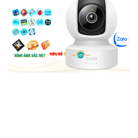
Tapo C202 Camera Giá Rẻ
5%-35%
liên hệ
Camera Tapo C202 là một loại camera giá rẻ nhưng có nhiều
ưu điểm. Với khả năng khe cắm thẻ nhớ Micro SD dung lượng
lớn IP Wifi chức năng đàm thoại 2 chiều hình ảnh chất lượng
Full HD 1080P