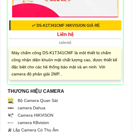
✅ DS-K1T341CMF HIKVISION GIÁ RẺ
Liên hệ
Liên hệ
Máy chấm công DS-K1T341CMF là một thiết bị chấm
công nhận diện khuôn mặt chất lượng cao, được thiết kế
đặc biệt cho các hệ thống bảo mật và an ninh. Với
camera độ phân giải 2MP...
THƯƠNG HIỆU CAMERA
Bộ Camera Quan Sát
camera Dahua
Camera HIKVISON
camera KBvision
️🎤️
Lắp Camera Có Thu Âm