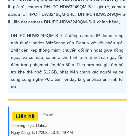
ĐẶT
PHỤ
DH-IPC-HDW3249QM-S-IL là dòng camera IP dome trong
KIỆN
nhà thuộc series WizSense của Dahua với độ phân giải
CAMERA
2MP đèn kép thông minh chuyển đổi linh hoạt giữa hồng
ngoại và có màu, camera cho hình ảnh rõ nét cả ngày lẫn
đêm trong phạm vi lên đến 50m. Tích hợp mic ghi âm hỗ
TƯ
trợ khe thẻ nhớ 512GB, phát hiện chính xác người và xe
cùng công nghệ POE tiện lợi đây là giải pháp an ninh tối
VẤN
ưu
DỊCH
VỤ
Liên hệ
Liên hệ
Thương hiệu:
Dahua
Ngày đăng:
5/12/2025 10:18:49 AM