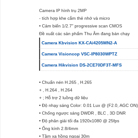
Camera IP hình trụ 2MP
- tích hợp khe cắm thẻ nhớ và micro
• Cảm biến 1/2.7" progressive scan CMOS
Đề xuất các sản phẩm Thu Âm đang bán chạy
Camera Kbvision KX-CAi4205MN2-A
Camera Visioncop VSC-IP8030WPTZ
Camera Hikvision DS-2CE70DF3T-MFS
• Chuẩn nén H.265 , H.265
+ , H.264 , H.264
+ ; Hỗ trợ 2 luồng dữ liệu
• Độ nhạy sáng Color: 0.01 Lux @ (F2.0, AGC ON)
• Chống ngược sáng DWDR , BLC , 3D DNR
• Độ phân giải tối đa 1920x1080 @ 25fps
• Ống kính 2.8/4mm
• Tầm xa hồng ngoại 30m