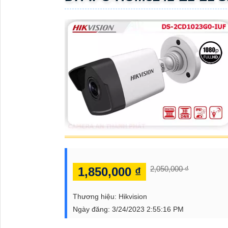
ĐẶT
PHỤ
KIỆN
CAMERA
TƯ
VẤN
DỊCH
VỤ
2,050,000 ₫
1,850,000 ₫
Thương hiệu:
Hikvision
Ngày đăng:
3/24/2023 2:55:16 PM