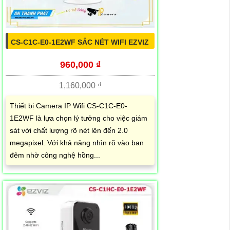
CS-C1C-E0-1E2WF SẮC NÉT WIFI EZVIZ
960,000 ₫
1,160,000 ₫
Thiết bị Camera IP Wifi CS-C1C-E0-
1E2WF là lựa chọn lý tưởng cho việc giám
sát với chất lượng rõ nét lên đến 2.0
megapixel. Với khả năng nhìn rõ vào ban
đêm nhờ công nghệ hồng...