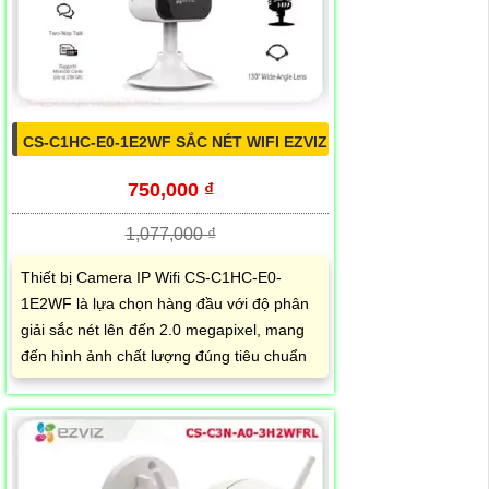
CS-C1HC-E0-1E2WF SẮC NÉT WIFI EZVIZ
750,000 ₫
1,077,000 ₫
Thiết bị Camera IP Wifi CS-C1HC-E0-
1E2WF là lựa chọn hàng đầu với độ phân
giải sắc nét lên đến 2.0 megapixel, mang
đến hình ảnh chất lượng đúng tiêu chuẩn