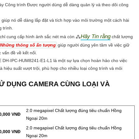
y Công trình Được người dùng dễ dàng quản lý và theo dõi công
m giúp nó dễ dàng lắp đặt và tích hợp vào môi trường một cách hài
 trình.
Hãy Tin rằng
g chỉ cung cấp hình ảnh sắc nét mà còn ⁂
chất lượng
Những thông số ấn tượng
giúp người dùng yên tâm về việc giữ
 vấn đề về kết nối.
POE DH-IPC-HUM8241-E1-L1 là một sự lựa chọn hoàn hảo cho việc
à hiệu suất vượt trội, phù hợp cho nhiều loại công trình và môi
SỬ DỤNG CAMERA CÙNG LOẠI VÀ
2.0 megapixel Chất lượng đúng tiêu chuẩn Hồng
0,000 VNĐ
Ngoại 20m
2.0 megapixel Chất lượng đúng tiêu chuẩn Hồng
0,000 VNĐ
Ngoại 20m