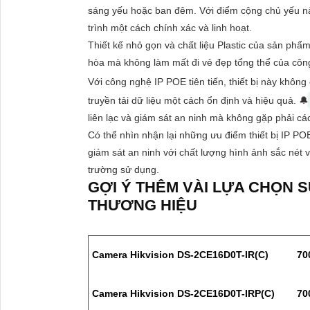
sáng yếu hoặc ban đêm. Với điểm cộng chủ yếu nà
trình một cách chính xác và linh hoạt.
Thiết kế nhỏ gọn và chất liệu Plastic của sản phẩ
hòa mà không làm mất đi vẻ đẹp tổng thể của công
Với công nghệ IP POE tiên tiến, thiết bị này khôn
truyền tải dữ liệu một cách ổn định và hiệu quả. 🔔
liên lạc và giám sát an ninh mà không gặp phải các
Có thể nhìn nhận lại những ưu điểm thiết bị IP 
giám sát an ninh với chất lượng hình ảnh sắc nét v
trường sử dụng.
GỢI Ý THÊM VÀI LỰA CHỌN 
THƯƠNG HIỆU
Camera Hikvision DS-2CE16D0T-IR(C)
70
Camera Hikvision DS-2CE16D0T-IRP(C)
70