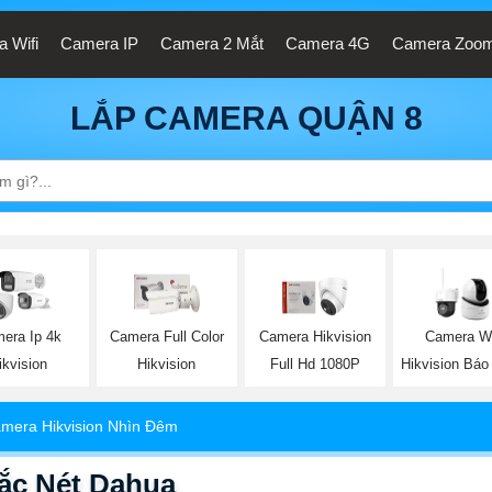
 Wifi
Camera IP
Camera 2 Mắt
Camera 4G
Camera Zoo
LẮP CAMERA QUẬN 8
era Ip 4k
Camera Full Color
Camera Hikvision
Camera Wi
ikvision
Hikvision
Full Hd 1080P
Hikvision Báo
mera Hikvision Nhìn Đêm
ắc Nét Dahua