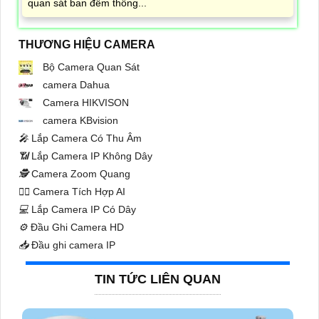
quan sát ban đêm thông...
THƯƠNG HIỆU CAMERA
Bộ Camera Quan Sát
camera Dahua
Camera HIKVISON
camera KBvision
️🎤️
Lắp Camera Có Thu Âm
📶
Lắp Camera IP Không Dây
🕵️
Camera Zoom Quang
🧛‍♀️
Camera Tích Hợp AI
💻
Lắp Camera IP Có Dây
⚙️
Đầu Ghi Camera HD
📥
Đầu ghi camera IP
TIN TỨC LIÊN QUAN