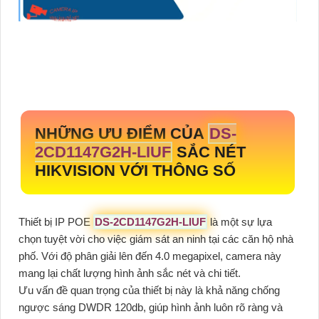
NHỮNG ƯU ĐIỂM CỦA
DS-
2CD1147G2H-LIUF
SẮC NÉT
HIKVISION VỚI THÔNG SỐ
Thiết bị IP POE
DS-2CD1147G2H-LIUF
là một sự lựa
chọn tuyệt vời cho việc giám sát an ninh tại các căn hộ nhà
phố. Với độ phân giải lên đến 4.0 megapixel, camera này
mang lại chất lượng hình ảnh sắc nét và chi tiết.
Ưu vấn đề quan trọng của thiết bị này là khả năng chống
ngược sáng DWDR 120db, giúp hình ảnh luôn rõ ràng và