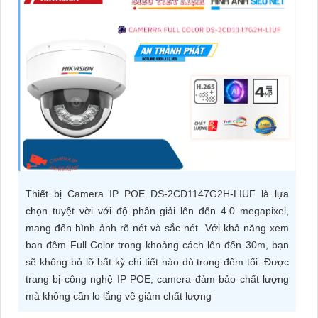
ĐẶT
PHỤ
KIỆN
CAMERA
TƯ
VẤN
Thiết bị Camera IP POE DS-2CD1147G2H-LIUF là lựa
DỊCH
chọn tuyệt vời với độ phân giải lên đến 4.0 megapixel,
VỤ
mang đến hình ảnh rõ nét và sắc nét. Với khả năng xem
ban đêm Full Color trong khoảng cách lên đến 30m, bạn
sẽ không bỏ lỡ bất kỳ chi tiết nào dù trong đêm tối. Được
trang bị công nghệ IP POE, camera đảm bảo chất lượng
mà không cần lo lắng về giảm chất lượng