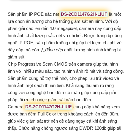
Sản phẩm IP POE sắc nét
DS-2CD1147G2H-LIUF
là một
lựa chọn ấn tượng cho hệ thống giám sát an ninh. Với độ
phân giải cao lên đến 4.0 megapixel, camera này cung cấp
hình ảnh chất lượng sắc nét và chi tiết. Được trang bị công
nghệ IP POE, sản phẩm không chỉ giúp tiết kiệm chi phí về
dây cáp mà còn ⁂
đẳng cấp
chất lượng hình ảnh không bị
giảm sút.
Chip Progressive Scan CMOS trên camera giúp thu hình
ảnh với nhiều màu sắc, tạo ra hình ảnh rõ nét và sống động.
Sản phẩm cũng hỗ trợ thẻ nhớ, cho phép lưu trữ video và
hình ảnh một cách thuận tiện. Khả năng thu âm rõ ràng
cùng với công nghệ ban đêm có màu giúp cung cấp giải
pháp tối ưu cho việc giám sát vào ban đêm.
Camera
DS-2CD1147G2H-LIUF
cung cấp khả năng xem
được ban đêm Full Color trong khoảng cách lên đến 30m,
giúp việc giám sát trở nên dễ dàng ngay cả khi ánh sáng
thấp. Chức năng chống ngược sáng DWDR 120db giúp tái