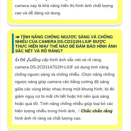
camera này là khả năng hiển thị hình ảnh chất lượng
cao và dễ dàng sử dụng.
📣 TÍNH NĂNG CHỐNG NGƯỢC SÁNG VÀ CHỐNG
NHIỄU CỦA CAMERA DS-CD1G2H-LIUF ĐƯỢC
THỰC HIỆN NHƯ THẾ NÀO ĐỂ ĐẢM BẢO HÌNH ẢNH
SẮC NÉT VÀ RÕ RÀNG?
👍 Để ⁂
đẳng cấp
hình ảnh sắc nét và rõ ràng,
camera DS-2CD1147G2H-LIUF sử dụng tính năng
chống ngược sáng và chống nhiễu. Chức năng chống
ngược sáng giúp camera cân bằng cường độ sáng
giữa các vùng khác nhau trong một khung hình, từ đó
giảm nguy cơ bị mất chi tiết hoặc trở nên quá sáng
hoặc quá tối. Tính năng chống nhiễu giúp loại bỏ các
hiện tượng nhiễu trong hình ảnh, ♢
Chắc chắn rằng
hình ảnh rõ ràng và chất lượng cao.