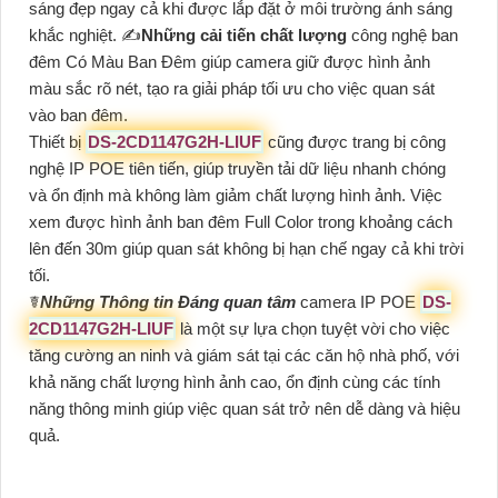
sáng đẹp ngay cả khi được lắp đặt ở môi trường ánh sáng
khắc nghiệt. ✍️
Những cải tiến chất lượng
công nghệ ban
đêm Có Màu Ban Ðêm giúp camera giữ được hình ảnh
màu sắc rõ nét, tạo ra giải pháp tối ưu cho việc quan sát
vào ban đêm.
Thiết bị
DS-2CD1147G2H-LIUF
cũng được trang bị công
nghệ IP POE tiên tiến, giúp truyền tải dữ liệu nhanh chóng
và ổn định mà không làm giảm chất lượng hình ảnh. Việc
xem được hình ảnh ban đêm Full Color trong khoảng cách
lên đến 30m giúp quan sát không bị hạn chế ngay cả khi trời
tối.
☤
Những Thông tin Đáng quan tâm
camera IP POE
DS-
2CD1147G2H-LIUF
là một sự lựa chọn tuyệt vời cho việc
tăng cường an ninh và giám sát tại các căn hộ nhà phố, với
khả năng chất lượng hình ảnh cao, ổn định cùng các tính
năng thông minh giúp việc quan sát trở nên dễ dàng và hiệu
quả.