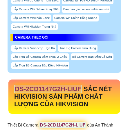
Camera Wifi Có Chống Trộm Ezviz
Camera Wifi Full HD 1080P Hikvision
Lắp Camera Wifi Dahua Xoay 360
Bản báo giá camera wifi imou mới
Lắp Camera WifiThân Ezviz
Camera Wifi Chính Hãng Kbone
Camera Wifi Hikvision Trong Nhà
CAMERA THEO GÓI
Lắp Camera Visioncop Trọn Bộ
Trọn Bộ Camera Nên Dùng
Lắp Trọn Bộ Camera Đàm Thoại 2 Chiều
Bộ Camera Ban Đêm Có Màu
Lắp Trọn Bộ Camera Báo Động Hikvision
DS-2CD1147G2H-LIUF
SẮC NÉT
HIKVISION SẢN PHẨM CHẤT
LƯỢNG CỦA HIKVISION
Thiết Bị Camera
DS-2CD1147G2H-LIUF
của An Thành