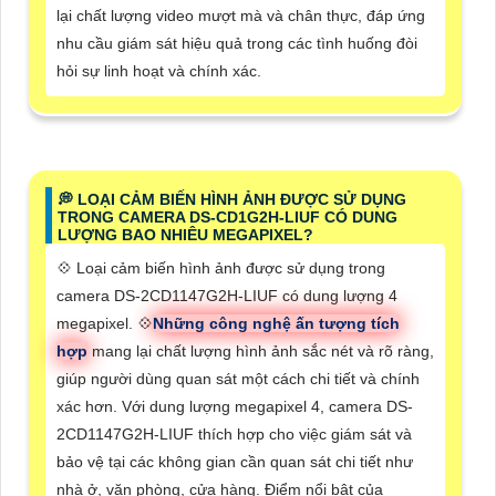
lại chất lượng video mượt mà và chân thực, đáp ứng
nhu cầu giám sát hiệu quả trong các tình huống đòi
hỏi sự linh hoạt và chính xác.
️💭 LOẠI CẢM BIẾN HÌNH ẢNH ĐƯỢC SỬ DỤNG
TRONG CAMERA DS-CD1G2H-LIUF CÓ DUNG
LƯỢNG BAO NHIÊU MEGAPIXEL?
💠 Loại cảm biến hình ảnh được sử dụng trong
camera DS-2CD1147G2H-LIUF có dung lượng 4
megapixel. 💠
Những công nghệ ấn tượng tích
hợp
mang lại chất lượng hình ảnh sắc nét và rõ ràng,
giúp người dùng quan sát một cách chi tiết và chính
xác hơn. Với dung lượng megapixel 4, camera DS-
2CD1147G2H-LIUF thích hợp cho việc giám sát và
bảo vệ tại các không gian cần quan sát chi tiết như
nhà ở, văn phòng, cửa hàng. Điểm nổi bật của