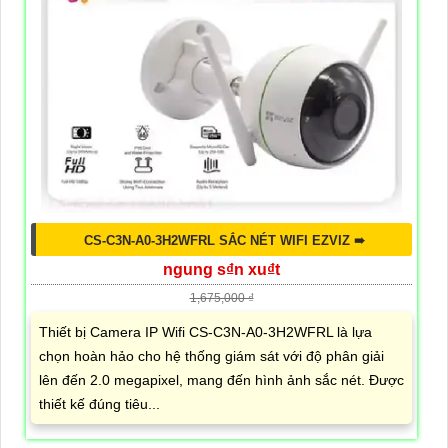
CS-C3N-A0-3H2WFRL SẮC NÉT WIFI EZVIZ ➠
ngung s₫n xu₫t
1,675,000 ₫
Thiết bị Camera IP Wifi CS-C3N-A0-3H2WFRL là lựa
chọn hoàn hảo cho hệ thống giám sát với độ phân giải
lên đến 2.0 megapixel, mang đến hình ảnh sắc nét. Được
thiết kế đúng tiêu...