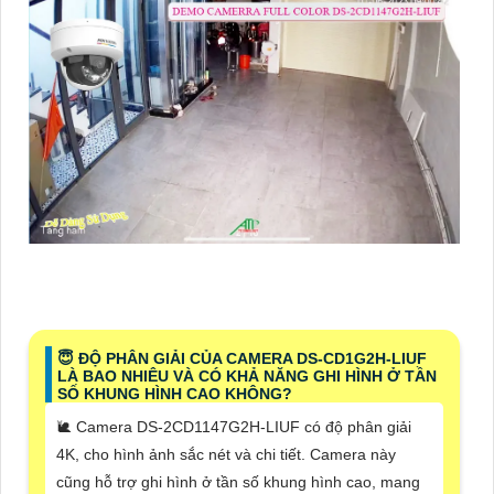
😇 ĐỘ PHÂN GIẢI CỦA CAMERA DS-CD1G2H-LIUF
LÀ BAO NHIÊU VÀ CÓ KHẢ NĂNG GHI HÌNH Ở TẦN
SỐ KHUNG HÌNH CAO KHÔNG?
🐌 Camera DS-2CD1147G2H-LIUF có độ phân giải
4K, cho hình ảnh sắc nét và chi tiết. Camera này
cũng hỗ trợ ghi hình ở tần số khung hình cao, mang