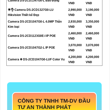
Camera DS-2CD1347G0-L Báo Động
VNĐ
VNĐ
🌟👌 Camera DS-2CD1327G0-LU
2,990,000
3,190,000
Hikvision Thiết kế Đẹp
VNĐ
VNĐ
Camera DS-2CD1047G0-L 4.0MP Thân
2,930,000
3,350,000
Kim loại
VNĐ
VNĐ
2,460,000
2,460,000
Camera DS-2CD1123G0E-I IP POE
VNĐ
VNĐ
3,070,000
3,070,000
Camera DS-2CD1047G2-L IP POE
VNĐ
VNĐ
4,200,000
4,200,000
Camera ❇ DS-2CD1047G0-LUF Color Vu
VNĐ
VNĐ
CÔNG TY TNHH TM-DV ĐẦU
TƯ AN THÀNH PHÁT