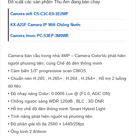
Đề xuất các sản phẩm Thu Âm đang bán chạy
Camera wifi CS-C1C-E0-1E2WF
KX-A21F Camera IP Wifi Chống Nước
Camera Imou PC-S3EP-3M0WE
Camera bán cầu trong nhà 4MP – Camera ColorVu phát hiện
người phương tiện, cùng Chế độ đèn thông minh
• Cảm biến 1/3" progressive scan CMOS
• Chuẩn nén H.265 , H.265+ , H.264 , H.264+ ; Hỗ trợ 2 luồng
dữ liệu
• Độ nhạy sáng Color: 0.0005 Lux @ (F1.0, AGC ON)
• Chống ngược sáng WDR 120dB , BLC , 3D DNR
• Hỗ trợ chế độ đèn thông minh Smart Hybrid Light
• Tính năng phát hiện người và phương tiện
• Độ phân giải tối đa 2560 × 1440/20fps
• Ống kính 2.8/4mm