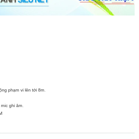
ộng phạm vi lên tới 8m.
 mic ghi âm.
0M