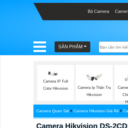
Bộ Camera
Camera
BÁO
GIÁ
TRỌN
SẢN PHẨM
GÓI
SẢN
PHẨM
Camera IP Full
Camera Ip Thân Trụ
Camer
Color Hikvision
Hikvision
Ch
H
TƯ
Camera Quan Sát
Camera Hikvision Giá Rẻ
Ca
VẤN
LẮP
Camera Hikvision DS-2CD