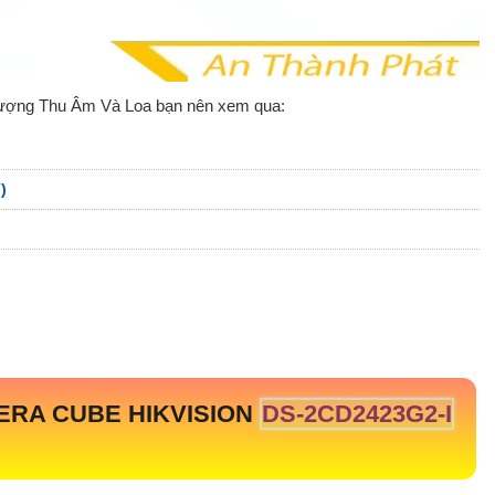
lượng Thu Âm Và Loa bạn nên xem qua:
)
ERA CUBE HIKVISION
DS-2CD2423G2-I