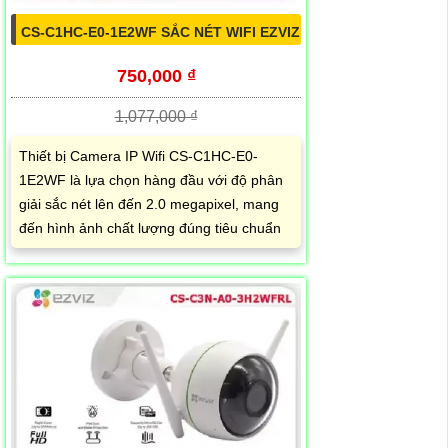
CS-C1HC-E0-1E2WF SẮC NÉT WIFI EZVIZ
750,000 ₫
1,077,000 ₫
Thiết bị Camera IP Wifi CS-C1HC-E0-
1E2WF là lựa chọn hàng đầu với độ phân
giải sắc nét lên đến 2.0 megapixel, mang
đến hình ảnh chất lượng đúng tiêu chuẩn