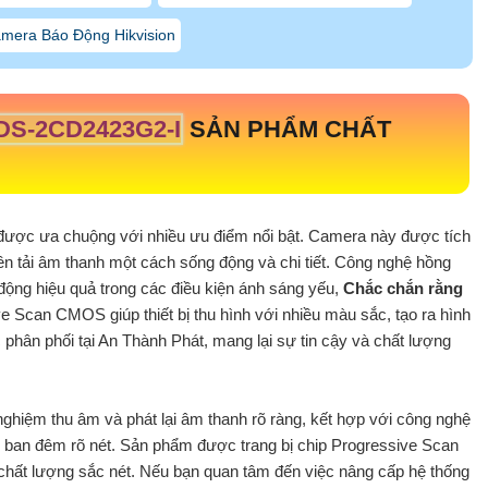
mera Báo Động Hikvision
DS-2CD2423G2-I
SẢN PHẨM CHẤT
được ưa chuộng với nhiều ưu điểm nổi bật. Camera này được tích
yền tải âm thanh một cách sống động và chi tiết. Công nghệ hồng
động hiệu quả trong các điều kiện ánh sáng yếu,
Chắc chắn rằng
ve Scan CMOS giúp thiết bị thu hình với nhiều màu sắc, tạo ra hình
hân phối tại An Thành Phát, mang lại sự tin cậy và chất lượng
 nghiệm thu âm và phát lại âm thanh rõ ràng, kết hợp với công nghệ
h ban đêm rõ nét. Sản phẩm được trang bị chip Progressive Scan
hất lượng sắc nét. Nếu bạn quan tâm đến việc nâng cấp hệ thống