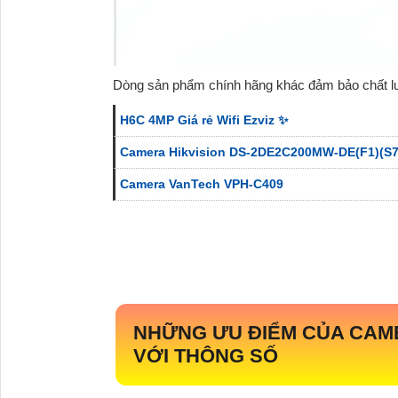
Dòng sản phẩm chính hãng khác đảm bảo chất 
H6C 4MP Giá rẻ Wifi Ezviz ✨
Camera Hikvision DS-2DE2C200MW-DE(F1)(S7
Camera VanTech VPH-C409
NHỮNG ƯU ĐIỂM CỦA CAM
VỚI THÔNG SỐ