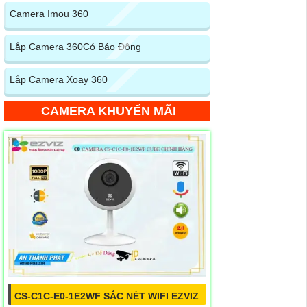
Camera Imou 360
Lắp Camera 360Có Báo Động
Lắp Camera Xoay 360
CAMERA KHUYẾN MÃI
CS-C1C-E0-1E2WF SẮC NÉT WIFI EZVIZ