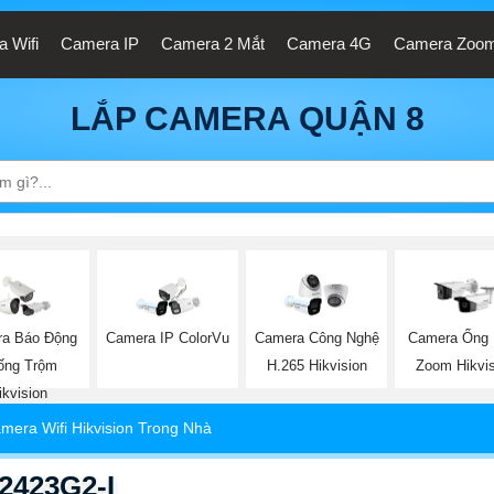
 Wifi
Camera IP
Camera 2 Mắt
Camera 4G
Camera Zoo
LẮP CAMERA QUẬN 8
a Báo Động
Camera IP ColorVu
Camera Công Nghệ
Camera Ống 
ống Trộm
H.265 Hikvision
Zoom Hikvis
ikvision
mera Wifi Hikvision Trong Nhà
2423G2-I