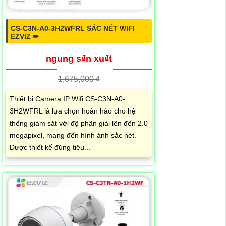
CS-C3N-A0-3H2WFRL SẮC NÉT WIFI
EZVIZ ➠
ngung s₫n xu₫t
1,675,000 ₫
Thiết bị Camera IP Wifi CS-C3N-A0-
3H2WFRL là lựa chọn hoàn hảo cho hệ
thống giám sát với độ phân giải lên đến 2.0
megapixel, mang đến hình ảnh sắc nét.
Được thiết kế đúng tiêu...