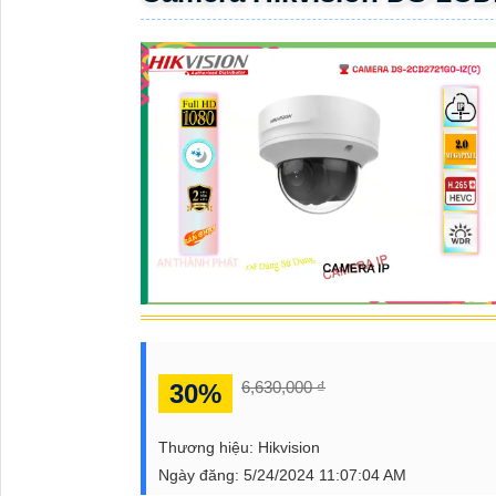
ĐẶT
PHỤ
KIỆN
CAMERA
TƯ
VẤN
DỊCH
VỤ
6,630,000 ₫
30%
Thương hiệu:
Hikvision
Ngày đăng:
5/24/2024 11:07:04 AM