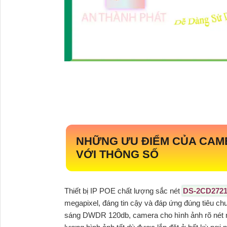
NHỮNG ƯU ĐIỂM CỦA CAM
VỚI THÔNG SỐ
Thiết bị IP POE chất lượng sắc nét
DS-2CD2721
megapixel, đáng tin cậy và đáp ứng đúng tiêu ch
sáng DWDR 120db, camera cho hình ảnh rõ nét ng