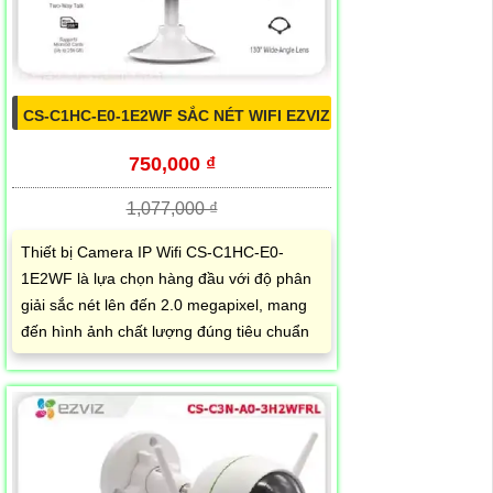
CS-C1HC-E0-1E2WF SẮC NÉT WIFI EZVIZ
750,000 ₫
1,077,000 ₫
Thiết bị Camera IP Wifi CS-C1HC-E0-
1E2WF là lựa chọn hàng đầu với độ phân
giải sắc nét lên đến 2.0 megapixel, mang
đến hình ảnh chất lượng đúng tiêu chuẩn