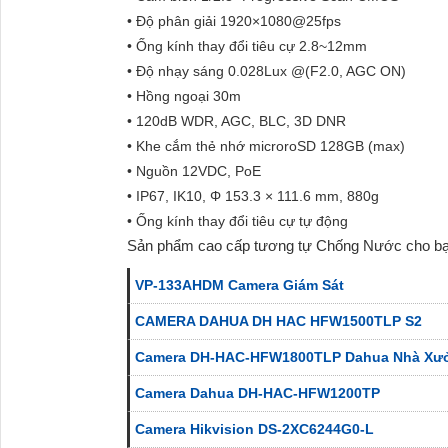
• Độ phân giải 1920×1080@25fps
• Ống kính thay đổi tiêu cự 2.8~12mm
• Độ nhạy sáng 0.028Lux @(F2.0, AGC ON)
• Hồng ngoại 30m
• 120dB WDR, AGC, BLC, 3D DNR
• Khe cắm thẻ nhớ microroSD 128GB (max)
• Nguồn 12VDC, PoE
• IP67, IK10, Φ 153.3 × 111.6 mm, 880g
• Ống kính thay đổi tiêu cự tự động
Sản phẩm cao cấp tương tự Chống Nước cho b
VP-133AHDM Camera Giám Sát
CAMERA DAHUA DH HAC HFW1500TLP S2
Camera DH-HAC-HFW1800TLP Dahua Nhà Xư
Camera Dahua DH-HAC-HFW1200TP
Camera Hikvision DS-2XC6244G0-L