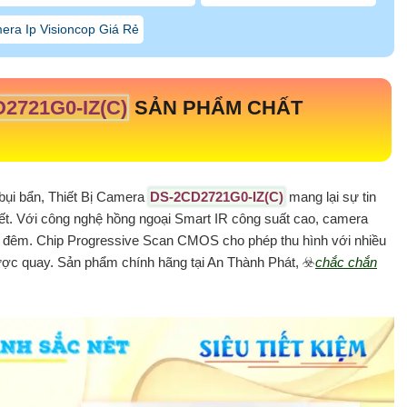
era Ip Visioncop Giá Rẻ
2721G0-IZ(C)
SẢN PHẨM CHẤT
bụi bẩn, Thiết Bị Camera
DS-2CD2721G0-IZ(C)
mang lại sự tin
 tiết. Với công nghệ hồng ngoại Smart IR công suất cao, camera
ban đêm. Chip Progressive Scan CMOS cho phép thu hình với nhiều
ược quay. Sản phẩm chính hãng tại An Thành Phát, ☣️
chắc chắn