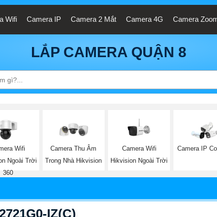
 Wifi
Camera IP
Camera 2 Mắt
Camera 4G
Camera Zoo
LẮP CAMERA QUẬN 8
mera Wifi
Camera Wifi
Camera Thu Âm
Camera IP Co
on Ngoài Trời
Hikvision Ngoài Trời
Trong Nhà Hikvision
360
2721G0-IZ(C)