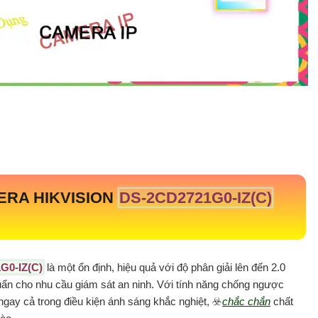
ERA HIKVISION
DS-2CD2721G0-IZ(C)
G0-IZ(C)
là một ổn định, hiệu quả với độ phân giải lên đến 2.0
uẩn cho nhu cầu giám sát an ninh. Với tính năng chống ngược
ay cả trong điều kiện ánh sáng khắc nghiệt, ☣️
chắc chắn
chất