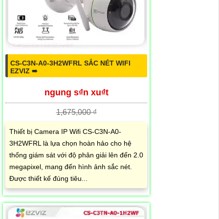
CS-C3N-A0-3H2WFRL SẮC NÉT WIFI
EZVIZ ➠
ngung s₫n xu₫t
1,675,000 ₫
Thiết bị Camera IP Wifi CS-C3N-A0-
3H2WFRL là lựa chọn hoàn hảo cho hệ
thống giám sát với độ phân giải lên đến 2.0
megapixel, mang đến hình ảnh sắc nét.
Được thiết kế đúng tiêu...