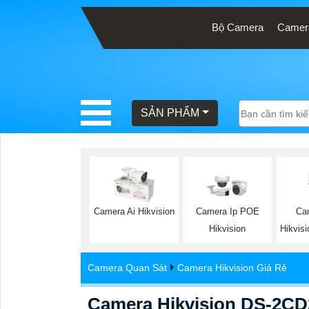
Bộ Camera
Camera
BÁO
GIÁ
TRỌN
SẢN PHẨM
GÓI
SẢN
PHẨM
Ca
Camera Ai Hikvision
Camera Ip POE
Hikvisi
Hikvision
TƯ
Camera Quan Sát
Camera Hikvision Giá Rẻ
VẤN
LẮP
Camera Hikvision DS-2CD