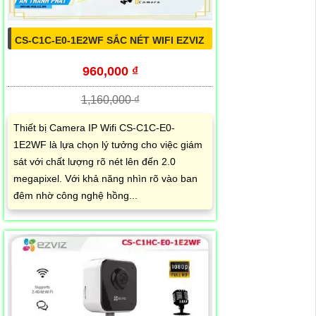
CS-C1C-E0-1E2WF SẮC NÉT WIFI EZVIZ
960,000 ₫
1,160,000 ₫
Thiết bị Camera IP Wifi CS-C1C-E0-
1E2WF là lựa chọn lý tưởng cho việc giám
sát với chất lượng rõ nét lên đến 2.0
megapixel. Với khả năng nhìn rõ vào ban
đêm nhờ công nghệ hồng...