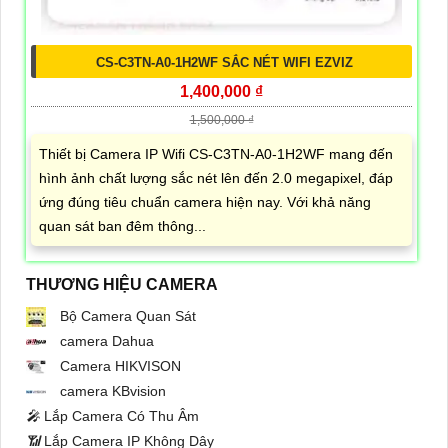
CS-C3TN-A0-1H2WF SẮC NÉT WIFI EZVIZ
1,400,000 ₫
1,500,000 ₫
Thiết bị Camera IP Wifi CS-C3TN-A0-1H2WF mang đến
hình ảnh chất lượng sắc nét lên đến 2.0 megapixel, đáp
ứng đúng tiêu chuẩn camera hiện nay. Với khả năng
quan sát ban đêm thông...
THƯƠNG HIỆU CAMERA
Bộ Camera Quan Sát
camera Dahua
Camera HIKVISON
camera KBvision
️🎤️
Lắp Camera Có Thu Âm
📶
Lắp Camera IP Không Dây