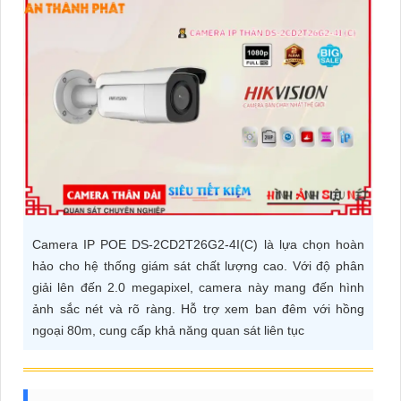
ĐẶT
PHỤ
KIỆN
CAMERA
TƯ
VẤN
Camera IP POE DS-2CD2T26G2-4I(C) là lựa chọn hoàn
DỊCH
hảo cho hệ thống giám sát chất lượng cao. Với độ phân
VỤ
giải lên đến 2.0 megapixel, camera này mang đến hình
ảnh sắc nét và rõ ràng. Hỗ trợ xem ban đêm với hồng
ngoại 80m, cung cấp khả năng quan sát liên tục