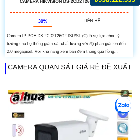
CAMERA HIKVISION DS-2CD2T26G2-ISU/SL (C)
LIÊN HỆ
30%
Camera IP POE DS-2CD2T26G2-ISU/SL (C) là sự lựa chọn lý
tưởng cho hệ thống giám sát chất lượng với độ phân giải lên đến
2.0 megapixel. Với khả năng xem ban đêm thông qua hồng...
CAMERA QUAN SÁT GIÁ RẺ ĐỀ XUẤT