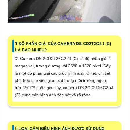
❓ ĐỘ PHÂN GIẢI CỦA CAMERA DS-CD2T2G2-I (C)
LÀ BAO NHIÊU?
🤝 Camera DS-2CD2T26G2-4I (C) có độ phân giải 4
megapixel, tương đương với 2688 × 1520 pixel. Đây
là một độ phân giải cao giúp hình ảnh rõ nét, chi tiết,
phù hợp cho việc giám sát trong môi trường ngoại
trời. Với độ phân giải này, camera DS-2CD2T26G2-4I
(C) cung cấp hình ảnh sắc nét và rõ ràng.
‼️ LOẠI CẢM BIẾN HÌNH ẢNH ĐƯỢC SỬ DỤNG