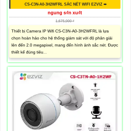
CS-C3N-A0-3H2WFRL SẮC NÉT WIFI EZVIZ ➠
ngung s₫n xu₫t
1,675,000 ₫
Thiết bị Camera IP Wifi CS-C3N-A0-3H2WFRL là lựa
chọn hoàn hảo cho hệ thống giám sát với độ phân giải
lên đến 2.0 megapixel, mang đến hình ảnh sắc nét. Được
thiết kế đúng tiêu...