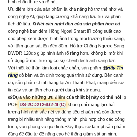
hình chân thực và rõ nét.
Ưu điểm lớn của sản phẩm là khả năng hỗ trợ thẻ nhớ và
công nghệ AI, giúp tăng cường khả năng lưu trữ và phân
tích dữ liệu. 🔄
Nét cần nghĩ đến của sản phẩm hơn cả
công nghệ ban đêm Hồng Ngoại Smart IR công suất cao
cho phép xem được hình ảnh trong môi trường thiếu sáng,
với tầm quan sát lên đến 80m. Hỗ trợ Chống Ngược Sáng
DWDR 120db giúp hình ảnh rõ ràng hơn, không bị mờ khi
sử dụng ở môi trường có sự chênh lệch ánh sáng lớn.
Với thiết kế thân kim loại chắc chắn, sản phẩm 🎛
Hãy Tin
rằng
độ bền và ổn định trong quá trình sử dụng. Bên cạnh
đó, sản phẩm chính hãng tại An Thành Phát, mang đến sự
tin cậy và an tâm cho người dùng khi sử dụng.
📸
Dựa vào những ưu điểm của thiết bị này có thể nói
Ip
POE
DS-2CD2T26G2-4I (C)
không chỉ mang lại chất
lượng hình ảnh sắc nét và đúng tiêu chuẩn mà còn được
trang bị nhiều tính năng thông minh, phù hợp cho các công
trình, văn phòng và gia đình. Đây thực sự là một sản phẩm
đáng để đầu tư để nâng cao hệ thống giám sát an ninh.