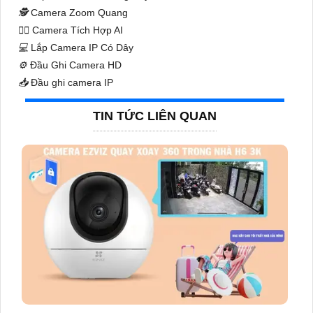
🕵️
Camera Zoom Quang
🧛‍♀️
Camera Tích Hợp AI
💻
Lắp Camera IP Có Dây
⚙️
Đầu Ghi Camera HD
📥
Đầu ghi camera IP
TIN TỨC LIÊN QUAN