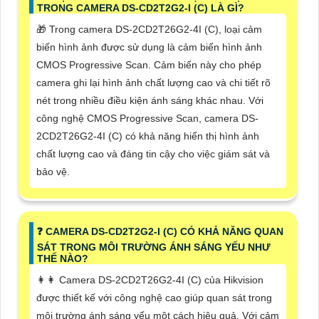
TRONG CAMERA DS-CD2T2G2-I (C) LÀ GÌ?
🎁 Trong camera DS-2CD2T26G2-4I (C), loại cảm
biến hình ảnh được sử dụng là cảm biến hình ảnh
CMOS Progressive Scan. Cảm biến này cho phép
camera ghi lại hình ảnh chất lượng cao và chi tiết rõ
nét trong nhiều điều kiện ánh sáng khác nhau. Với
công nghệ CMOS Progressive Scan, camera DS-
2CD2T26G2-4I (C) có khả năng hiển thị hình ảnh
chất lượng cao và đáng tin cậy cho việc giám sát và
bảo vệ.
️❓ CAMERA DS-CD2T2G2-I (C) CÓ KHẢ NĂNG QUAN
SÁT TRONG MÔI TRƯỜNG ÁNH SÁNG YẾU NHƯ
THẾ NÀO?
️👩‍👩 Camera DS-2CD2T26G2-4I (C) của Hikvision
được thiết kế với công nghệ cao giúp quan sát trong
môi trường ánh sáng yếu một cách hiệu quả. Với cảm