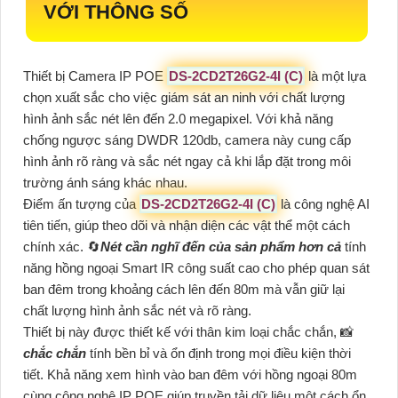
VỚI THÔNG SỐ
Thiết bị Camera IP POE
DS-2CD2T26G2-4I (C)
là một lựa
chọn xuất sắc cho việc giám sát an ninh với chất lượng
hình ảnh sắc nét lên đến 2.0 megapixel. Với khả năng
chống ngược sáng DWDR 120db, camera này cung cấp
hình ảnh rõ ràng và sắc nét ngay cả khi lắp đặt trong môi
trường ánh sáng khác nhau.
Điểm ấn tượng của
DS-2CD2T26G2-4I (C)
là công nghệ AI
tiên tiến, giúp theo dõi và nhận diện các vật thể một cách
chính xác. 🔄
Nét cần nghĩ đến của sản phẩm hơn cả
tính
năng hồng ngoại Smart IR công suất cao cho phép quan sát
ban đêm trong khoảng cách lên đến 80m mà vẫn giữ lại
chất lượng hình ảnh sắc nét và rõ ràng.
Thiết bị này được thiết kế với thân kim loại chắc chắn, 📸
chắc chắn
tính bền bỉ và ổn định trong mọi điều kiện thời
tiết. Khả năng xem hình vào ban đêm với hồng ngoại 80m
cùng công nghệ IP POE giúp truyền tải dữ liệu một cách ổn