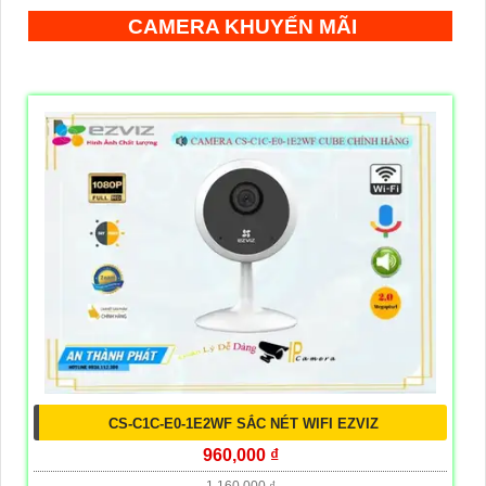
CAMERA KHUYẾN MÃI
CS-C1C-E0-1E2WF SẮC NÉT WIFI EZVIZ
960,000 ₫
1,160,000 ₫