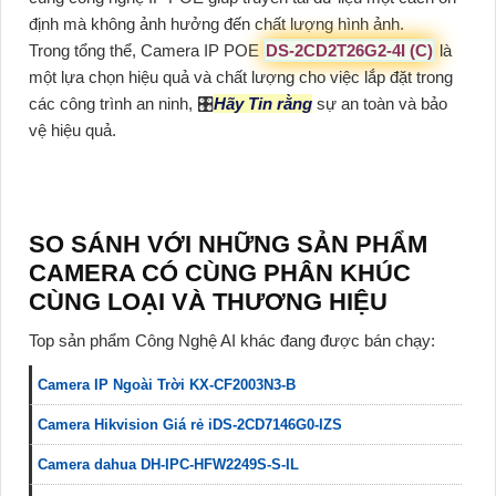
định mà không ảnh hưởng đến chất lượng hình ảnh.
Trong tổng thể, Camera IP POE
DS-2CD2T26G2-4I (C)
là
một lựa chọn hiệu quả và chất lượng cho việc lắp đặt trong
các công trình an ninh, 🎛
Hãy Tin rằng
sự an toàn và bảo
vệ hiệu quả.
SO SÁNH VỚI NHỮNG SẢN PHẨM
CAMERA CÓ CÙNG PHÂN KHÚC
CÙNG LOẠI VÀ THƯƠNG HIỆU
Top sản phẩm Công Nghệ AI khác đang được bán chạy:
Camera IP Ngoài Trời KX-CF2003N3-B
Camera Hikvision Giá rẻ iDS-2CD7146G0-IZS
Camera dahua DH-IPC-HFW2249S-S-IL