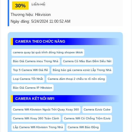
LIÊN HỆ
30%
Thương hiệu:
Hikvision
Ngày đăng:
5/24/2024 11:00:52 AM
CAMERA THEO CHỨC NĂNG
camera quay lại quá trình đóng hàng shopee tiktok
Báo Giá Camera imou Trong Nhà
Camera Có Màu Ban Đêm Siêu Nét
Top 5 Camera Wifi Giá Rẻ
Bảng báo giá camera ezviz Lắp Trong Nhà
Loại Camera Tốt Nhất
Camera đàm thoại 2 chiều to rõ nên dùng
Báo Giá Camera IP Hikvision
CAMERA KẾT NỐI WIFI
Camera Wifi Kbvision Ngoài Trời Quay Xoay 360
Camera Ezviz Cube
Camera Wifi Xoay 360 Toàn Cảnh
Camera Wifi Có Chống Trộm Ezviz
Lắp Camera Wifi Kbvision Trong Nhà
Camera Wifi Báo Động