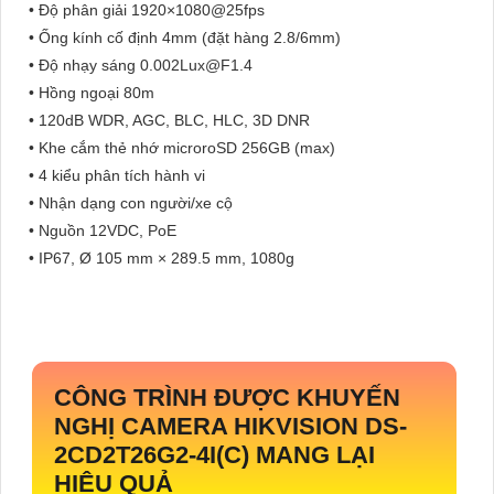
• Độ phân giải 1920×1080@25fps
• Ống kính cố định 4mm (đặt hàng 2.8/6mm)
• Độ nhạy sáng 0.002Lux@F1.4
• Hồng ngoại 80m
• 120dB WDR, AGC, BLC, HLC, 3D DNR
• Khe cắm thẻ nhớ microroSD 256GB (max)
• 4 kiểu phân tích hành vi
• Nhận dạng con người/xe cộ
• Nguồn 12VDC, PoE
• IP67, Ø 105 mm × 289.5 mm, 1080g
CÔNG TRÌNH ĐƯỢC KHUYẾN
NGHỊ CAMERA HIKVISION DS-
2CD2T26G2-4I(C) MANG LẠI
HIỆU QUẢ