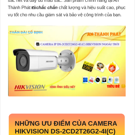
sắc nét và đầy đủ màu sắc. Sản phẩm chính hãng tại An
Thành Phát 📸
chắc chắn
chất lượng và hiệu suất cao, phục
vụ tốt cho nhu cầu giám sát và bảo vệ công trình của bạn.
NHỮNG ƯU ĐIỂM CỦA CAMERA
HIKVISION DS-2CD2T26G2-4I(C)