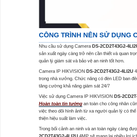
CÔNG TRÌNH NÊN SỬ DỤNG
Nhu cầu sử dụng
Camera
DS-2CD2T43G2-4LI
sản xuất ngày càng trở nên cần thiết và quan trọ
quản lý giám sát và bảo vệ an ninh tốt hơn.
Camera IP HIKVISION
DS-2CD2T43G2-4LI2U
4
trong nhà xưởng. Chức năng có đèn LED ban đêm
tăng cường khả năng giám sát 24/7
Việc sử dụng Camera IP HIKVISION
DS-2CD2T
Hoàn toàn tin tưởng
an toàn cho công nhân cũn
việc theo dõi hình ảnh từ xa người quản lý có thể
thiện hiệu suất làm việc.
Trong bối cảnh an ninh và an toàn ngày càng đ
2CD2T43G2-4LI2U
4MP sẽ mang lại nhiều lợi í