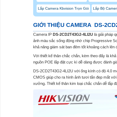
Lắp Camera Kbvision Trọn Gói
Lắp Bộ Camer
GIỚI THIỆU CAMERA DS-2CD2
Camera IP
DS-2CD2T43G2-4LI2U
là giải pháp 
ảnh màu sắc sống động nhờ chip Progressive S
khả năng giám sát ban đêm tốt khoảng cách lên
Với thiết kế thân chắc chắn, kèm theo đấy là kh
nguồn POE lắp đặt cực kì dễ dàng được đánh giá
DS-2CD2T43G2-4LI2U
với ống kính có độ 4.0 meg
CMOS giúp cho ra hình ảnh tươi tắn đẹp mắt với 
xưởng. Thiết kế thân kim loại chắc chắn dễ lắp đ