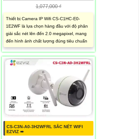
1,077,000 ₫
Thiết bị Camera IP Wifi CS-C1HC-E0-
1E2WF là lựa chọn hàng đầu với độ phân
giải sắc nét lên đến 2.0 megapixel, mang
đến hình ảnh chất lượng đúng tiêu chuẩn
CS-C3N-A0-3H2WFRL SẮC NÉT WIFI
EZVIZ ➠