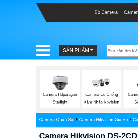
Bộ Camera
Camera
BÁO
GIÁ
TRỌN
SẢN PHẨM
GÓI
SẢN
PHẨM
Camera Hdparagon
Camera Có Chống
Came
Starlight
Xâm Nhập Kbvision
S
TƯ
Camera Quan Sát
Camera Hikvision Giá Rẻ
Ca
VẤN
LẮP
Camera Hikvision DS-2C