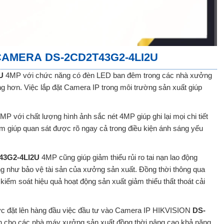
 CAMERA
DS-2CD2T43G2-4LI2U
2U
4MP với chức năng có đèn LED ban đêm trong các nhà xưởng
ng hơn. Việc lắp đặt Camera IP trong môi trường sản xuất giúp
MP với chất lượng hình ảnh sắc nét 4MP giúp ghi lại mọi chi tiết
 giúp quan sát được rõ ngay cả trong điều kiện ánh sáng yếu
43G2-4LI2U
4MP cũng giúp giảm thiểu rủi ro tai nạn lao động
g như bảo vệ tài sản của xưởng sản xuất. Đồng thời thông qua
 kiểm soát hiệu quả hoạt động sản xuất giảm thiểu thất thoát cải
ược đặt lên hàng đầu việc đầu tư vào Camera IP HIKVISION
DS-
ch cho các nhà máy xưởng sản xuất đồng thời nâng cao khả năng