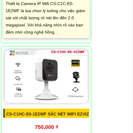
Thiết bị Camera IP Wifi CS-C1C-E0-
1E2WF là lựa chọn lý tưởng cho việc giám
sát với chất lượng rõ nét lên đến 2.0
megapixel. Với khả năng nhìn rõ vào ban
đêm nhờ công nghệ hồng...
CS-C1HC-E0-1E2WF SẮC NÉT WIFI EZVIZ
750,000 ₫