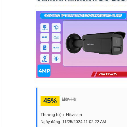
ĐẶT
PHỤ
KIỆN
CAMERA
TƯ
VẤN
DỊCH
VỤ
Liên Hệ
45%
Thương hiệu:
Hikvision
Ngày đăng:
11/25/2024 11:02:22 AM