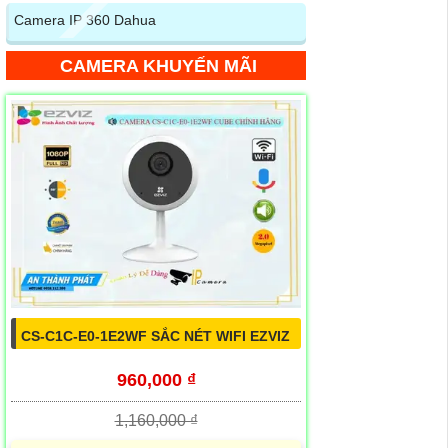
Camera IP 360 Dahua
CAMERA KHUYẾN MÃI
CS-C1C-E0-1E2WF SẮC NÉT WIFI EZVIZ
960,000 ₫
1,160,000 ₫