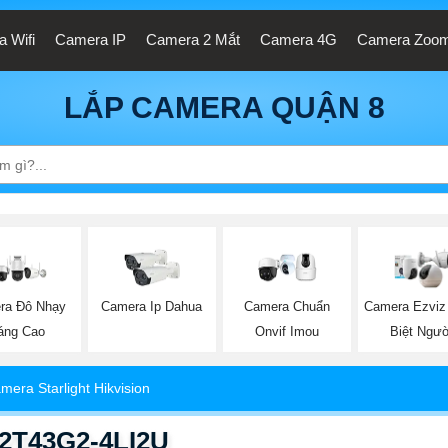
 Wifi
Camera IP
Camera 2 Mắt
Camera 4G
Camera Zoo
LẮP CAMERA QUẬN 8
ra Đô Nhạy
Camera Ip Dahua
Camera Chuẩn
Camera Ezviz
áng Cao
Onvif Imou
Biệt Ngườ
mera Starlight Hikvision
D2T43G2-4LI2U