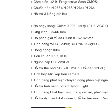
+ Cảm biến 1/2.9" Progressive Scan CMOS;
+ Chuẩn nén H.265+/H.265/H.264+/H.264
+ Hỗ trợ 3 luồng dữ liệu
+ Độ nhạy sáng: Color: 0.005 Lux @ (F1.6, AGC ON
+ Ống kính 2.8/4/6 mm
+ Độ phân giải tối đa (2688 × 1520)25fps
+ Tính năng WDR 120dB; 3D DNR; ICR;BLC.
+ Hồng ngoại: 80m
+ Tiêu chuẩn IP67, IK10
+ Nguồn cấp DC12V&PoE;
+ Hỗ trợ thẻ nhớ SD/SDHC/SDXC tối đa 512GB ;
+ Tích hợp Mic kép trên camera
+ Tính năng phát hiện chuyển động phân biệt ngư
+ Hỗ trợ tính năng Smart Hybrid Light
+ Tính năng Phát hiện vượt hàng rào ảo, phát hiệ
+ Hỗ trợ dịch vụ Hik-Connect, Hỗ trợ tên miền C