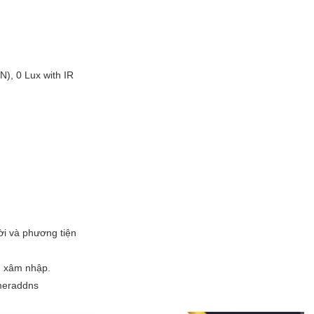
), 0 Lux with IR
ời và phương tiện
n xâm nhập.
ameraddns