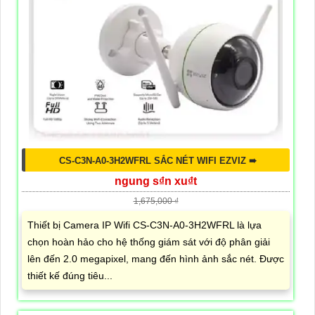
CS-C3N-A0-3H2WFRL SẮC NÉT WIFI EZVIZ ➠
ngung s₫n xu₫t
1,675,000 ₫
Thiết bị Camera IP Wifi CS-C3N-A0-3H2WFRL là lựa
chọn hoàn hảo cho hệ thống giám sát với độ phân giải
lên đến 2.0 megapixel, mang đến hình ảnh sắc nét. Được
thiết kế đúng tiêu...