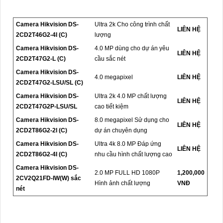
Camera Hikvision DS-
Ultra 2k Cho công trình chất
LIÊN HỆ
2CD2T46G2-4I (C)
lượng
Camera Hikvision DS-
4.0 MP dùng cho dự án yêu
LIÊN HỆ
2CD2T47G2-L (C)
cầu sắc nét
Camera Hikvision DS-
4.0 megapixel
LIÊN HỆ
2CD2T47G2-LSU/SL (C)
Camera Hikvision DS-
Ultra 2k 4.0 MP chất lượng
LIÊN HỆ
2CD2T47G2P-LSU/SL
cao tiết kiệm
Camera Hikvision DS-
8.0 megapixel Sử dụng cho
LIÊN HỆ
2CD2T86G2-2I (C)
dự án chuyên dụng
Camera Hikvision DS-
Ultra 4k 8.0 MP Đáp ứng
LIÊN HỆ
2CD2T86G2-4I (C)
nhu cầu hình chất lượng cao
Camera Hikvision DS-
2.0 MP FULL HD 1080P
1,200,000
2CV2Q21FD-IW(W) sắc
Hình ảnh chất lượng
VNĐ
nét