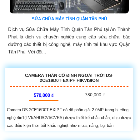
SỬA CHỮA MÁY TÍNH QUẬN TÂN PHÚ
Dịch vụ Sửa Chữa Máy Tính Quận Tân Phú tại An Thành
Phát là dịch vụ chuyên nghiệp cung cấp sửa chữa, bảo
dưỡng các thiết bị công nghệ, máy tính tại khu vực Quận
Tân Phú. Với đội...
CAMERA THÂN CỐ ĐỊNH NGOÀI TRỜI DS-
2CE16D0T-EXIPF HIKVISION
780,000 ₫
570,000 ₫
Camera DS-2CE16D0T-EXIPF có độ phân giải 2.0MP trang bị công
nghệ 4in1(TVI/AHD/CVI/CVBS) được thiết kế chắc chắn, chịu được
các điều kiện thời tiết khắc nghiệt như mưa, nắng, bụi bẩn