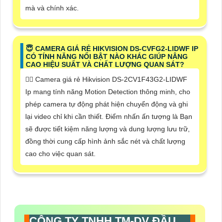
mà và chính xác.
😇 CAMERA GIÁ RẺ HIKVISION DS-CVFG2-LIDWF IP
CÓ TÍNH NĂNG NỔI BẬT NÀO KHÁC GIÚP NÂNG
CAO HIỆU SUẤT VÀ CHẤT LƯỢNG QUAN SÁT?
🙆‍♀️ Camera giá rẻ Hikvision DS-2CV1F43G2-LIDWF
Ip mang tính năng Motion Detection thông minh, cho
phép camera tự động phát hiện chuyển động và ghi
lại video chỉ khi cần thiết. Điểm nhấn ấn tượng là Bạn
sẽ được tiết kiệm năng lượng và dung lượng lưu trữ,
đồng thời cung cấp hình ảnh sắc nét và chất lượng
cao cho việc quan sát.
CÔNG TY TNHH TM-DV ĐẦU