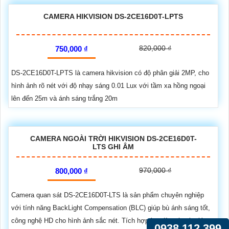
CAMERA HIKVISION DS-2CE16D0T-LPTS
820,000 ₫
750,000 ₫
DS-2CE16D0T-LPTS là camera hikvision có độ phân giải 2MP, cho
hình ảnh rõ nét với độ nhạy sáng 0.01 Lux với tầm xa hồng ngoại
lên đến 25m và ánh sáng trắng 20m
CAMERA NGOÀI TRỜI HIKVISION DS-2CE16D0T-
LTS GHI ÂM
970,000 ₫
800,000 ₫
Camera quan sát DS-2CE16D0T-LTS là sản phẩm chuyên nghiệp
với tính năng BackLight Compensation (BLC) giúp bù ánh sáng tốt,
công nghệ HD cho hình ảnh sắc nét. Tích hợp loa đàm thoại, giám
0938.112.399