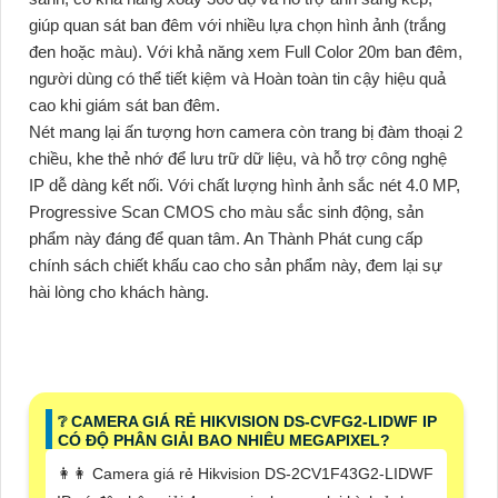
giúp quan sát ban đêm với nhiều lựa chọn hình ảnh (trắng
đen hoặc màu). Với khả năng xem Full Color 20m ban đêm,
người dùng có thể tiết kiệm và Hoàn toàn tin cậy hiệu quả
cao khi giám sát ban đêm.
Nét mang lại ấn tượng hơn camera còn trang bị đàm thoại 2
chiều, khe thẻ nhớ để lưu trữ dữ liệu, và hỗ trợ công nghệ
IP dễ dàng kết nối. Với chất lượng hình ảnh sắc nét 4.0 MP,
Progressive Scan CMOS cho màu sắc sinh động, sản
phẩm này đáng để quan tâm. An Thành Phát cung cấp
chính sách chiết khấu cao cho sản phẩm này, đem lại sự
hài lòng cho khách hàng.
❔ CAMERA GIÁ RẺ HIKVISION DS-CVFG2-LIDWF IP
CÓ ĐỘ PHÂN GIẢI BAO NHIÊU MEGAPIXEL?
️👩‍👩 Camera giá rẻ Hikvision DS-2CV1F43G2-LIDWF