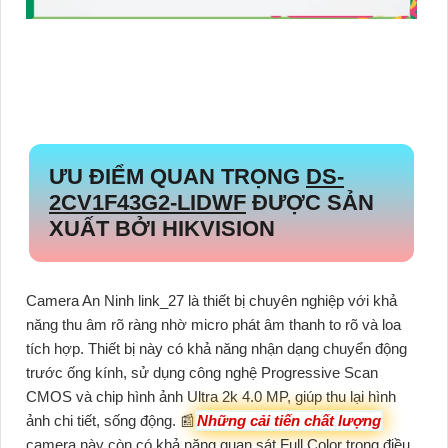
ƯU ĐIỂM QUAN TRỌNG
DS-
2CV1F43G2-LIDWF
ĐƯỢC SẢN
XUẤT BỞI HIKVISION
Camera An Ninh link_27 là thiết bị chuyên nghiệp với khả
năng thu âm rõ ràng nhờ micro phát âm thanh to rõ và loa
tích hợp. Thiết bị này có khả năng nhận dạng chuyển động
trước ống kính, sử dụng công nghệ Progressive Scan
CMOS và chip hình ảnh Ultra 2k 4.0 MP, giúp thu lại hình
ảnh chi tiết, sống động. 📰
Những cải tiến chất lượng
camera này còn có khả năng quan sát Full Color trong điều