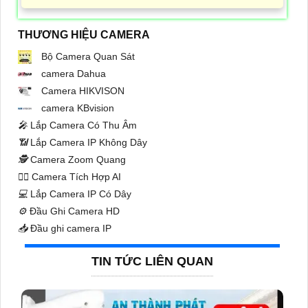
THƯƠNG HIỆU CAMERA
Bộ Camera Quan Sát
camera Dahua
Camera HIKVISON
camera KBvision
️🎤️
Lắp Camera Có Thu Âm
📶
Lắp Camera IP Không Dây
🕵️
Camera Zoom Quang
🧛‍♀️
Camera Tích Hợp AI
💻
Lắp Camera IP Có Dây
⚙️
Đầu Ghi Camera HD
📥
Đầu ghi camera IP
TIN TỨC LIÊN QUAN