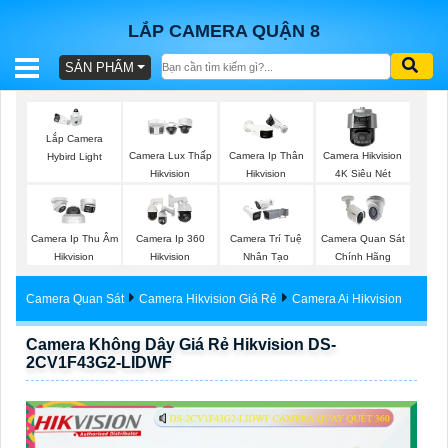
LẮP CAMERA QUẬN 8
SẢN PHẨM
BÁO
GIÁ
TRỌN
Lắp Camera
Camera Lux Thấp
Camera Ip Thân
Camera Hikvision
Hybird Light
GÓI
Hikvision
Hikvision
4K Siêu Nét
Camera Ip Thu Âm
Camera Ip 360
Camera Trí Tuệ
Camera Quan Sát
SẢN
Hikvision
Hikvision
Nhân Tạo
Chính Hãng
PHẨM
Camera Quan Sát
Camera Hikvision Giá Rẻ
Camera Ai Hikvision
Camera Không Dây Giá Rẻ Hikvision DS-
2CV1F43G2-LIDWF
TƯ
VẤN
LẮP