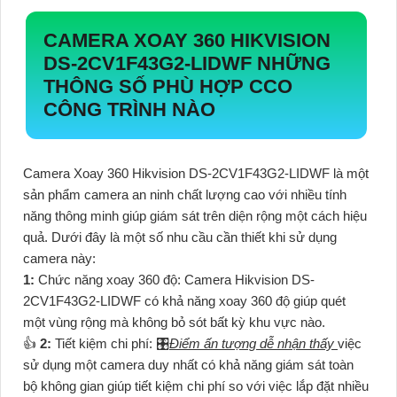
CAMERA XOAY 360 HIKVISION
DS-2CV1F43G2-LIDWF NHỮNG
THÔNG SỐ PHÙ HỢP CCO
CÔNG TRÌNH NÀO
Camera Xoay 360 Hikvision DS-2CV1F43G2-LIDWF là một
sản phẩm camera an ninh chất lượng cao với nhiều tính
năng thông minh giúp giám sát trên diện rộng một cách hiệu
quả. Dưới đây là một số nhu cầu cần thiết khi sử dụng
camera này:
1:
Chức năng xoay 360 độ: Camera Hikvision DS-
2CV1F43G2-LIDWF có khả năng xoay 360 độ giúp quét
một vùng rộng mà không bỏ sót bất kỳ khu vực nào.
👍
2:
Tiết kiệm chi phí: 🎛
Điểm ấn tượng dễ nhận thấy
việc
sử dụng một camera duy nhất có khả năng giám sát toàn
bộ không gian giúp tiết kiệm chi phí so với việc lắp đặt nhiều