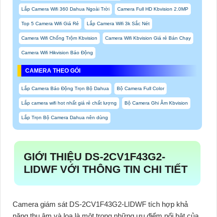
Lắp Camera Wifi 360 Dahua Ngoài Trời
Camera Full HD Kbvision 2.0MP
Top 5 Camera Wifi Giá Rẻ
Lắp Camera Wifi 3k Sắc Nét
Camera Wifi Chống Trộm Kbvision
Camera Wifi Kbvision Giá rẻ Bán Chạy
Camera Wifi Hikvision Báo Động
CAMERA THEO GÓI
Lắp Camera Báo Động Trọn Bộ Dahua
Bộ Camera Full Color
Lắp camera wifi hot nhất giá rẻ chất lượng
Bộ Camera Ghi Âm Kbvision
Lắp Trọn Bộ Camera Dahua nên dùng
GIỚI THIỆU DS-2CV1F43G2-
LIDWF VỚI THÔNG TIN CHI TIẾT
Camera giám sát DS-2CV1F43G2-LIDWF tích hợp khả
năng thu âm và loa là một trong những ưu điểm nổi bật của