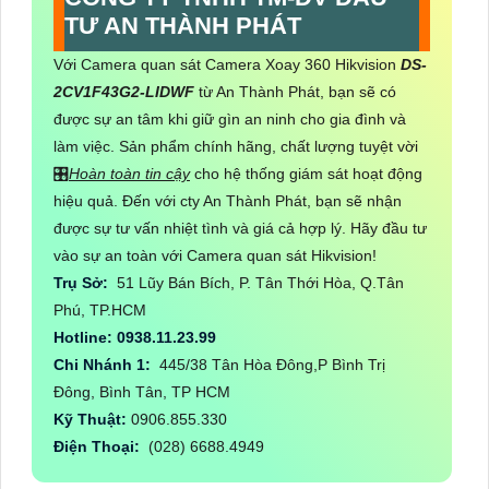
TƯ AN THÀNH PHÁT
Với Camera quan sát Camera Xoay 360 Hikvision
DS-
2CV1F43G2-LIDWF
từ An Thành Phát, bạn sẽ có
được sự an tâm khi giữ gìn an ninh cho gia đình và
làm việc. Sản phẩm chính hãng, chất lượng tuyệt vời
🎛
Hoàn toàn tin cậy
cho hệ thống giám sát hoạt động
hiệu quả. Đến với cty An Thành Phát, bạn sẽ nhận
được sự tư vấn nhiệt tình và giá cả hợp lý. Hãy đầu tư
vào sự an toàn với Camera quan sát Hikvision!
Trụ Sở:
51 Lũy Bán Bích, P. Tân Thới Hòa, Q.Tân
Phú, TP.HCM
Hotline: 0938.11.23.99
Chi Nhánh 1:
445/38 Tân Hòa Đông,P Bình Trị
Đông, Bình Tân, TP HCM
Kỹ Thuật:
0906.855.330
Điện Thoại:
(028) 6688.4949