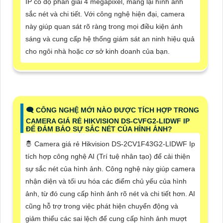
IP có độ phân giải 4 megapixel, mang lại hình ảnh
sắc nét và chi tiết. Với công nghệ hiện đại, camera
này giúp quan sát rõ ràng trong mọi điều kiện ánh
sáng và cung cấp hệ thống giám sát an ninh hiệu quả
cho ngôi nhà hoặc cơ sở kinh doanh của bạn.
🗨️ CÔNG NGHỆ MỚI NÀO ĐƯỢC TÍCH HỢP TRONG
CAMERA GIÁ RẺ HIKVISION DS-CVFG2-LIDWF IP
ĐỂ ĐẢM BẢO SỰ SẮC NÉT CỦA HÌNH ẢNH?
🤴 Camera giá rẻ Hikvision DS-2CV1F43G2-LIDWF Ip
tích hợp công nghệ AI (Trí tuệ nhân tạo) để cải thiện
sự sắc nét của hình ảnh. Công nghệ này giúp camera
nhận diện và tối ưu hóa các điểm chủ yếu của hình
ảnh, từ đó cung cấp hình ảnh rõ nét và chi tiết hơn. AI
cũng hỗ trợ trong việc phát hiện chuyển động và
giảm thiểu các sai lệch để cung cấp hình ảnh mượt