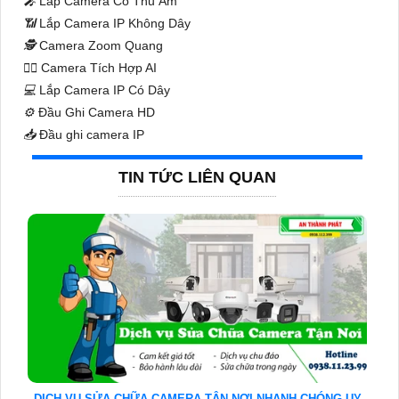
️🎤️
Lắp Camera Có Thu Âm
📶
Lắp Camera IP Không Dây
🕵️
Camera Zoom Quang
🧛‍♀️
Camera Tích Hợp AI
💻
Lắp Camera IP Có Dây
⚙️
Đầu Ghi Camera HD
📥
Đầu ghi camera IP
TIN TỨC LIÊN QUAN
DỊCH VỤ SỬA CHỮA CAMERA TẬN NƠI NHANH CHÓNG UY