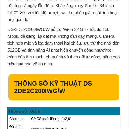
rõ ràng cả ngày lẫn đêm. Khả năng xoay Pan 0°–345° và
Tilt 0°–80° với tốc độ mượt mà cho phép giám sát linh hoạt
mọi góc độ.
DS-2DE2C200IWG/W
hỗ trợ Wi-Fi 2.4GHz tốc độ 150
Mbps, dễ dàng lắp đặt mà không cần dây mạng. Camera
tích hợp mic và loa đàm thoại hai chiều, lưu trữ thẻ nhớ đến
512GB và tính năng AI phát hiện chuyển động người/xe,
cảnh báo âm thanh, chụp ảnh và theo dõi tự động, nâng cao
hiệu quả bảo vệ an ninh.
THÔNG SỐ KỸ THUẬT DS-
2DE2C200IWG/W
Thông số
Giá trị
Cảm biến
CMOS quét liên tục 1/2,8"
Độ phân