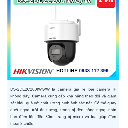
ĐẶT
PHỤ
KIỆN
CAMERA
TƯ
VẤN
DỊCH
DS-2DE2C200IWG/W là camera giá rẻ loại camera IP
VỤ
không dây. Camera cung cấp khả năng theo dõi và giám
sát hiệu quả với chất lượng hình ảnh sắc nét. Có thể quay
quét ngoài trời ấn tượng, trang bị đèn hồng ngoại nhìn
ban đêm lên đến 30m, trang bị micro và loa giúp đàm
thoại 2 chiều