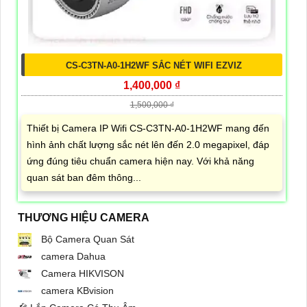
CS-C3TN-A0-1H2WF SẮC NÉT WIFI EZVIZ
1,400,000 ₫
1,500,000 ₫
Thiết bị Camera IP Wifi CS-C3TN-A0-1H2WF mang đến
hình ảnh chất lượng sắc nét lên đến 2.0 megapixel, đáp
ứng đúng tiêu chuẩn camera hiện nay. Với khả năng
quan sát ban đêm thông...
THƯƠNG HIỆU CAMERA
Bộ Camera Quan Sát
camera Dahua
Camera HIKVISON
camera KBvision