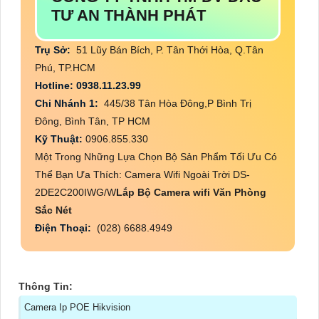
TƯ AN THÀNH PHÁT
Trụ Sở:
51 Lũy Bán Bích, P. Tân Thới Hòa, Q.Tân
Phú, TP.HCM
Hotline: 0938.11.23.99
Chi Nhánh 1:
445/38 Tân Hòa Đông,P Bình Trị
Đông, Bình Tân, TP HCM
Kỹ Thuật:
0906.855.330
Một Trong Những Lựa Chọn Bộ Sản Phẩm Tối Ưu Có
Thể Bạn Ưa Thích: Camera Wifi Ngoài Trời DS-
2DE2C200IWG/W
Lắp Bộ Camera wifi Văn Phòng
Sắc Nét
Điện Thoại:
(028) 6688.4949
Thông Tin:
Camera Ip POE Hikvision