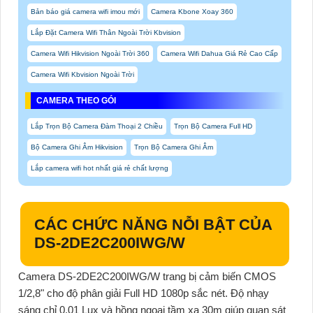
Bản báo giá camera wifi imou mới
Camera Kbone Xoay 360
Lắp Đặt Camera Wifi Thân Ngoài Trời Kbvision
Camera Wifi Hikvision Ngoài Trời 360
Camera Wifi Dahua Giá Rẻ Cao Cấp
Camera Wifi Kbvision Ngoài Trời
CAMERA THEO GÓI
Lắp Trọn Bộ Camera Đàm Thoại 2 Chiều
Trọn Bộ Camera Full HD
Bộ Camera Ghi Âm Hikvision
Trọn Bộ Camera Ghi Âm
Lắp camera wifi hot nhất giá rẻ chất lượng
CÁC CHỨC NĂNG NỖI BẬT CỦA
DS-2DE2C200IWG/W
Camera DS-2DE2C200IWG/W
trang bị cảm biến CMOS
1/2,8" cho độ phân giải Full HD 1080p sắc nét. Độ nhạy
sáng chỉ 0,01 Lux và hồng ngoại tầm xa 30m giúp quan sát