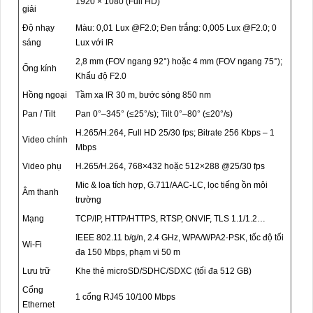
1920 × 1080 (Full HD)
giải
Độ nhạy
Màu: 0,01 Lux @F2.0; Đen trắng: 0,005 Lux @F2.0; 0
sáng
Lux với IR
2,8 mm (FOV ngang 92°) hoặc 4 mm (FOV ngang 75°);
Ống kính
Khẩu độ F2.0
Hồng ngoại
Tầm xa IR 30 m, bước sóng 850 nm
Pan / Tilt
Pan 0°–345° (≤25°/s); Tilt 0°–80° (≤20°/s)
H.265/H.264, Full HD 25/30 fps; Bitrate 256 Kbps – 1
Video chính
Mbps
Video phụ
H.265/H.264, 768×432 hoặc 512×288 @25/30 fps
Mic & loa tích hợp, G.711/AAC-LC, lọc tiếng ồn môi
Âm thanh
trường
Mạng
TCP/IP, HTTP/HTTPS, RTSP, ONVIF, TLS 1.1/1.2…
IEEE 802.11 b/g/n, 2.4 GHz, WPA/WPA2-PSK, tốc độ tối
Wi-Fi
đa 150 Mbps, phạm vi 50 m
Lưu trữ
Khe thẻ microSD/SDHC/SDXC (tối đa 512 GB)
Cổng
1 cổng RJ45 10/100 Mbps
Ethernet