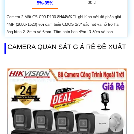
00 ₫
5%-35%
Camera 2 Mắt CS-C90-R100-8H44WKFL ghi hình với độ phân giải
4MP (2880x1620) với cảm biến CMOS 1/3" sắc nét và hỗ trợ hai
ống kính 2. 8mm và 6mm. Tầm nhìn ban đêm IR 30m và ban...
CAMERA QUAN SÁT GIÁ RẺ ĐỀ XUẤT