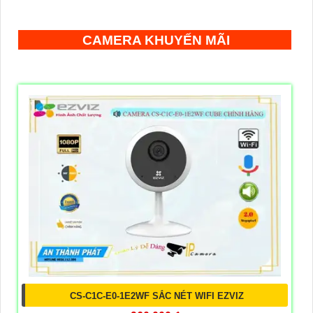
CAMERA KHUYẾN MÃI
CS-C1C-E0-1E2WF SẮC NÉT WIFI EZVIZ