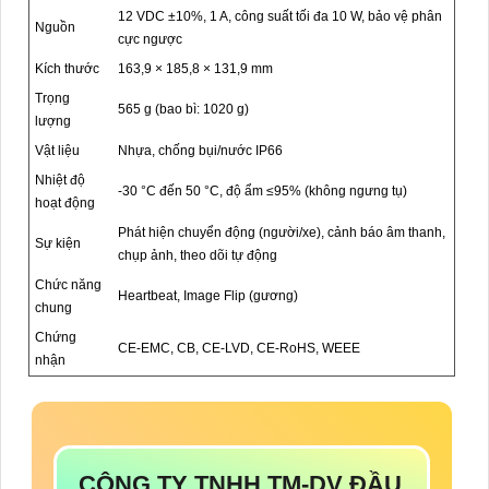
12 VDC ±10%, 1 A, công suất tối đa 10 W, bảo vệ phân
Nguồn
cực ngược
Kích thước
163,9 × 185,8 × 131,9 mm
Trọng
565 g (bao bì: 1020 g)
lượng
Vật liệu
Nhựa, chống bụi/nước IP66
Nhiệt độ
-30 °C đến 50 °C, độ ẩm ≤95% (không ngưng tụ)
hoạt động
Phát hiện chuyển động (người/xe), cảnh báo âm thanh,
Sự kiện
chụp ảnh, theo dõi tự động
Chức năng
Heartbeat, Image Flip (gương)
chung
Chứng
CE-EMC, CB, CE-LVD, CE-RoHS, WEEE
nhận
CÔNG TY TNHH TM-DV ĐẦU