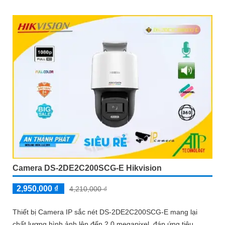
Camera DS-2DE2C200SCG-E Hikvision
2,950,000 ₫
4,210,000 ₫
Thiết bị Camera IP sắc nét DS-2DE2C200SCG-E mang lại
chất lượng hình ảnh lên đến 2.0 megapixel, đáp ứng tiêu