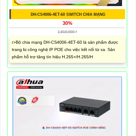
DH-CS4006-4ET-60 SWITCH CHIA MẠNG
30%
1,810,000 ₫
r>Bộ chia mạng DH-CS4006-4ET-60 là sản phẩm được
trang bị công nghệ IP POE cho việc kết nối từ xa. Sản
phẩm hỗ trợ tăng tín hiệu H.265+/H.265/H