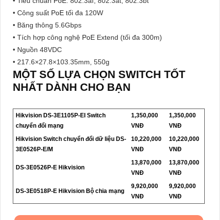
• Tiêu chuẩn
PoE
: 802.3af, 802.3at, 802.3bt
• Công suất
PoE
tối đa 120W
• Băng thông 5.6Gbps
• Tích hợp công nghệ
PoE
Extend (tối đa 300m)
• Nguồn 48VDC
• 217.6×27.8×103.35mm, 550g
MỘT SỐ LỰA CHỌN SWITCH TỐT
NHẤT DÀNH CHO BẠN
Hikvision DS-3E1105P-EI Switch
1,350,000
1,350,000
chuyển đổi mạng
VNĐ
VNĐ
Hikvision Switch chuyển đổi dữ liệu DS-
10,220,000
10,220,000
3E0526P-E/M
VNĐ
VNĐ
13,870,000
13,870,000
DS-3E0526P-E Hikvision
VNĐ
VNĐ
9,920,000
9,920,000
DS-3E0518P-E Hikvision Bộ chia mạng
VNĐ
VNĐ