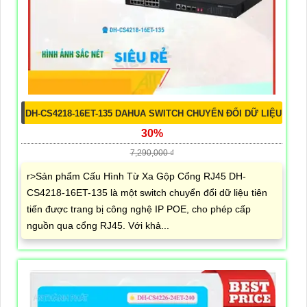
DH-CS4218-16ET-135 DAHUA SWITCH CHUYỂN ĐỔI DỮ LIỆU
30%
7,290,000 ₫
r>Sản phẩm Cấu Hình Từ Xa Gộp Cổng RJ45 DH-
CS4218-16ET-135 là một switch chuyển đổi dữ liệu tiên
tiến được trang bị công nghệ IP POE, cho phép cấp
nguồn qua cổng RJ45. Với khả...