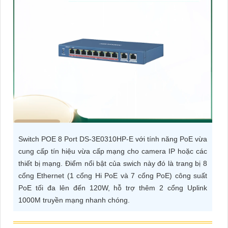
ĐẶT
PHỤ
KIỆN
CAMERA
TƯ
VẤN
Switch POE 8 Port DS-3E0310HP-E với tính năng PoE vừa
DỊCH
cung cấp tín hiệu vừa cấp mạng cho camera IP hoặc các
VỤ
thiết bị mạng. Điểm nổi bật của swich này đó là trang bị 8
cổng Ethernet (1 cổng Hi PoE và 7 cổng PoE) công suất
PoE tối đa lên đến 120W, hỗ trợ thêm 2 cổng Uplink
1000M truyền mạng nhanh chóng.