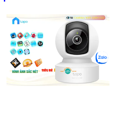
Tapo C202 Camera Giá Rẻ
5%-35%
liên hệ
Camera Tapo C202 là một loại camera giá rẻ nhưng có nhiều