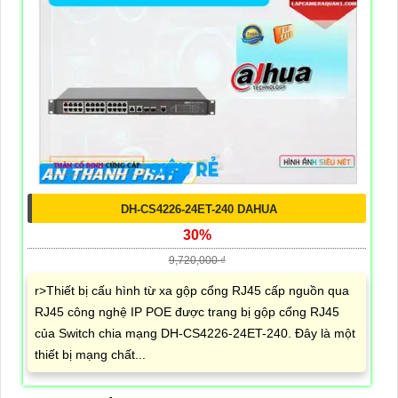
DH-CS4226-24ET-240 DAHUA
30%
9,720,000 ₫
r>Thiết bị cấu hình từ xa gộp cổng RJ45 cấp nguồn qua
RJ45 công nghệ IP POE được trang bị gộp cổng RJ45
của Switch chia mạng DH-CS4226-24ET-240. Đây là một
thiết bị mạng chất...