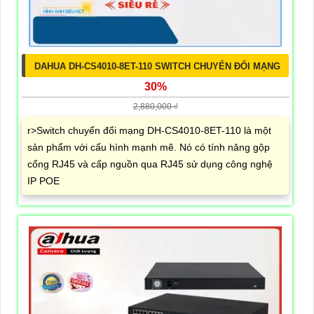
DAHUA DH-CS4010-8ET-110 SWITCH CHUYỂN ĐỔI MẠNG
30%
2,880,000 ₫
r>Switch chuyển đổi mạng DH-CS4010-8ET-110 là một
sản phẩm với cấu hình mạnh mẽ. Nó có tính năng gộp
cổng RJ45 và cấp nguồn qua RJ45 sử dụng công nghệ
IP POE