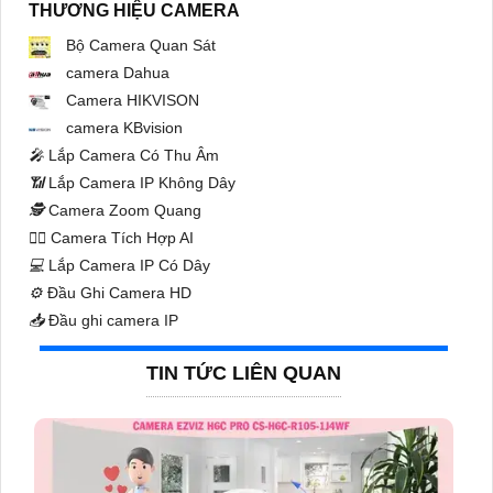
THƯƠNG HIỆU CAMERA
Bộ Camera Quan Sát
camera Dahua
Camera HIKVISON
camera KBvision
️🎤️
Lắp Camera Có Thu Âm
📶
Lắp Camera IP Không Dây
🕵️
Camera Zoom Quang
🧛‍♀️
Camera Tích Hợp AI
💻
Lắp Camera IP Có Dây
⚙️
Đầu Ghi Camera HD
📥
Đầu ghi camera IP
TIN TỨC LIÊN QUAN