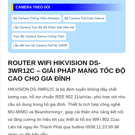
CAMERA THEO GÓI
Bộ Camera Chống Trộm Kbvision
Bộ Camera Full Color Dahua
Lắp Camera Trọn Bộ Độ Phân Giải Ultra Hd
Trọn Bộ Camera Dahua Chống Trộm
Lắp đặt trọn bộ Camera Full Hd 1080P
ROUTER WIFI HIKVISION DS-
3WR12C – GIẢI PHÁP MẠNG TỐC ĐỘ
CAO CHO GIA ĐÌNH
HIKVISION DS-3WR12C là bộ định tuyến không dây chất
lượng cao, hỗ trợ chuẩn IEEE 802.11/a/n/ac, phù hợp với nhu
cầu sử dụng trong hộ gia đình. Thiết bị tích hợp công nghệ
MU-MIMO và Beamforming+, giúp cải thiện khả năng kết nối
và tăng cường tín hiệu tới các thiết bị hỗ trợ WiFi 802.11ac.
Liên hệ ngay An Thành Phát qua hotline 0938.11.23.99 để
nhận ưu đãi hấp dẫn.