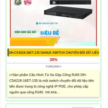
DH-CS4218-16ET-135 DAHUA SWITCH CHUYỂN ĐỔI DỮ LIỆU
30%
7,290,000 ₫
r>Sản phẩm Cấu Hình Từ Xa Gộp Cổng RJ45 DH-
CS4218-16ET-135 là một switch chuyển đổi dữ liệu tiên
tiến được trang bị công nghệ IP POE, cho phép cấp
nguồn qua cổng RJ45. Với khả...