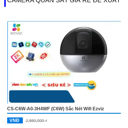
CAMERA QUAN SÁT GIÁ RẺ ĐỀ XUẤT
CS-C6W-A0-3H4WF (C6W) Sắc Nét Wifi Ezviz
VNĐ
2,980,000 ₫