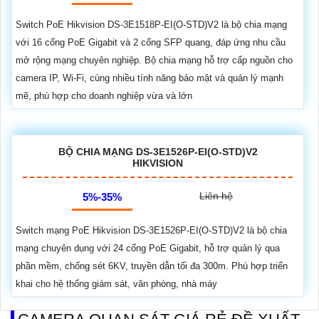
Switch PoE Hikvision DS-3E1518P-EI(O-STD)V2 là bộ chia mạng
với 16 cổng PoE Gigabit và 2 cổng SFP quang, đáp ứng nhu cầu
mở rộng mạng chuyên nghiệp. Bộ chia mạng hỗ trợ cấp nguồn cho
camera IP, Wi-Fi, cùng nhiều tính năng bảo mật và quản lý mạnh
mẽ, phù hợp cho doanh nghiệp vừa và lớn
BỘ CHIA MẠNG DS-3E1526P-EI(O-STD)V2
HIKVISION
Liên hệ
5%-35%
Switch mạng PoE Hikvision DS-3E1526P-EI(O-STD)V2 là bộ chia
mạng chuyên dụng với 24 cổng PoE Gigabit, hỗ trợ quản lý qua
phần mềm, chống sét 6KV, truyền dẫn tối đa 300m. Phù hợp triển
khai cho hệ thống giám sát, văn phòng, nhà máy