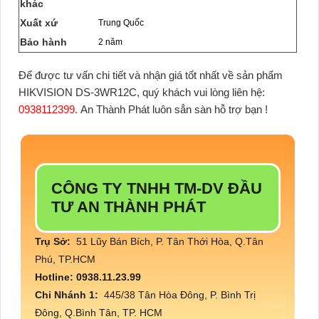
khác
Xuất xứ
Trung Quốc
Bảo hành
2 năm
Để được tư vấn chi tiết và nhận giá tốt nhất về sản phẩm
HIKVISION DS-3WR12C
, quý khách vui lòng liên hệ:
0938112399.
An Thành Phát
luôn sẳn sàn hỗ trợ bạn !
CÔNG TY TNHH TM-DV ĐẦU
TƯ AN THÀNH PHÁT
Trụ Sở:
51 Lũy Bán Bích, P. Tân Thới Hòa, Q.Tân
Phú, TP.HCM
Hotline: 0938.11.23.99
Chi Nhánh 1:
445/38 Tân Hòa Đông, P. Bình Trị
Đông, Q.Bình Tân, TP. HCM