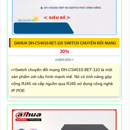
DAHUA DH-CS4010-8ET-110 SWITCH CHUYỂN ĐỔI MẠNG
30%
2,880,000 ₫
r>Switch chuyển đổi mạng DH-CS4010-8ET-110 là một
sản phẩm với cấu hình mạnh mẽ. Nó có tính năng gộp
cổng RJ45 và cấp nguồn qua RJ45 sử dụng công nghệ
IP POE