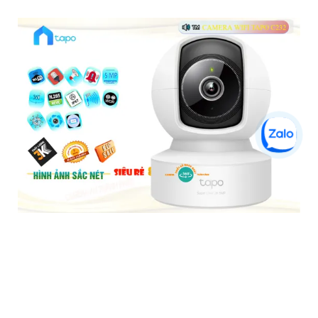
Tapo C202 Camera Giá Rẻ
5%-35%
liên hệ
Camera Tapo C202 là một loại camera giá rẻ nhưng có nhiều
ưu điểm. Với khả năng khe cắm thẻ nhớ Micro SD dung lượng