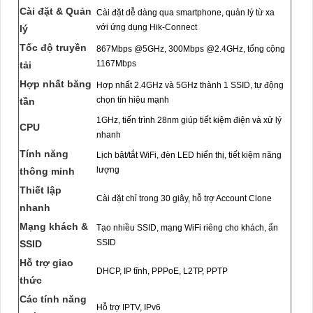
Cài đặt & Quản
Cài đặt dễ dàng qua smartphone, quản lý từ xa
với ứng dụng Hik-Connect
lý
Tốc độ truyền
867Mbps @5GHz, 300Mbps @2.4GHz, tổng cộng
1167Mbps
tải
Hợp nhất băng
Hợp nhất 2.4GHz và 5GHz thành 1 SSID, tự động
chọn tín hiệu mạnh
tần
1GHz, tiến trình 28nm giúp tiết kiệm điện và xử lý
CPU
nhanh
Tính năng
Lịch bật/tắt WiFi, đèn LED hiển thị, tiết kiệm năng
lượng
thông minh
Thiết lập
Cài đặt chỉ trong 30 giây, hỗ trợ Account Clone
nhanh
Mạng khách &
Tạo nhiều SSID, mạng WiFi riêng cho khách, ẩn
SSID
SSID
Hỗ trợ giao
DHCP, IP tĩnh, PPPoE, L2TP, PPTP
thức
Các tính năng
Hỗ trợ IPTV, IPv6