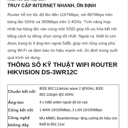
TRUY CẬP INTERNET NHANH, ỔN ĐỊNH
Router hỗ trợ tốc độ lên đến 1167Mbps, với 867Mbps trên
băng tần 5GHz và 300Mbps trên 2.4GHz. Tính năng hợp
nhất hai băng tần vào cùng một SSID giúp tối ưu hóa kết nối
bằng cách tự động chọn sóng tốt nhất. Ngoài ra, thiết bị còn
được trang bị 4 ăng-ten ngoài 5dBi, giúp mở rộng vùng phủ
sóng Wi-Fi và đảm bảo tín hiệu mạnh mẽ, ổn định trong suốt
quá trình sử dụng.
THÔNG SỐ KỸ THUẬT WIFI ROUTER
HIKVISION DS-3WR12C
IEEE 802.11/a/n/ac wave 2 @5GHz, IEEE
Chuẩn kết nối
802.11b/g/n @2.4GHz
Ăng-ten
4 x 5dBi anten ngoài độ lợi cao
Cổng kết nối
1 WAN 10/100Mbps, 3 LAN 10/100Mbps
Công nghệ
MU-MIMO, Beamforming+ tăng cường tín hiệu cho
thiết bị 802.11ac
không dây