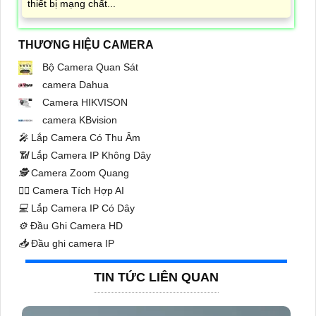
thiết bị mạng chất...
THƯƠNG HIỆU CAMERA
Bộ Camera Quan Sát
camera Dahua
Camera HIKVISON
camera KBvision
️🎤️
Lắp Camera Có Thu Âm
📶
Lắp Camera IP Không Dây
🕵️
Camera Zoom Quang
🧛‍♀️
Camera Tích Hợp AI
💻
Lắp Camera IP Có Dây
⚙️
Đầu Ghi Camera HD
📥
Đầu ghi camera IP
TIN TỨC LIÊN QUAN