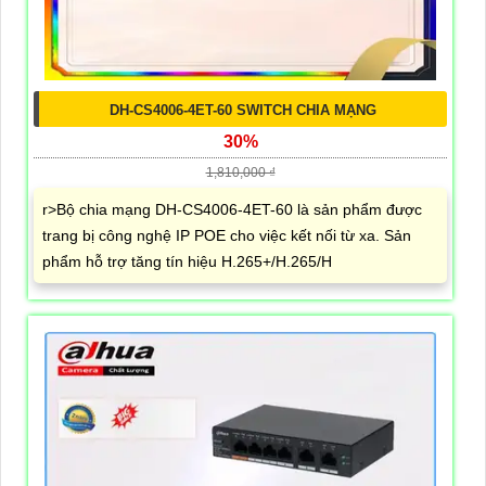
DH-CS4006-4ET-60 SWITCH CHIA MẠNG
30%
1,810,000 ₫
r>Bộ chia mạng DH-CS4006-4ET-60 là sản phẩm được
trang bị công nghệ IP POE cho việc kết nối từ xa. Sản
phẩm hỗ trợ tăng tín hiệu H.265+/H.265/H