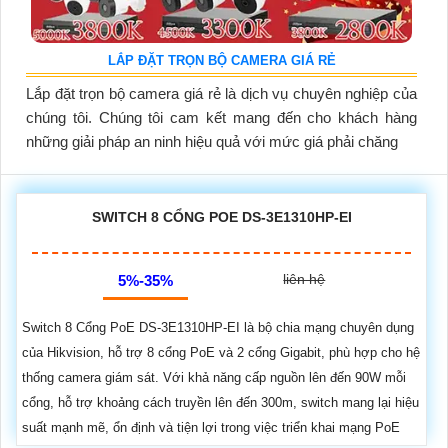
LẮP ĐẶT TRỌN BỘ CAMERA GIÁ RẺ
Lắp đặt trọn bộ camera giá rẻ là dịch vụ chuyên nghiệp của
chúng tôi. Chúng tôi cam kết mang đến cho khách hàng
những giải pháp an ninh hiệu quả với mức giá phải chăng
SWITCH 8 CỔNG POE DS-3E1310HP-EI
liên hệ
5%-35%
Switch 8 Cổng PoE DS-3E1310HP-EI là bộ chia mạng chuyên dụng
của Hikvision, hỗ trợ 8 cổng PoE và 2 cổng Gigabit, phù hợp cho hệ
thống camera giám sát. Với khả năng cấp nguồn lên đến 90W mỗi
cổng, hỗ trợ khoảng cách truyền lên đến 300m, switch mang lại hiệu
suất mạnh mẽ, ổn định và tiện lợi trong việc triển khai mạng PoE