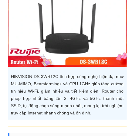
ĐẶT
PHỤ
KIỆN
CAMERA
TƯ
HIKVISION DS-3WR12C tích hợp công nghệ hiện đại như
VẤN
MU-MIMO, Beamforming+ và CPU 1GHz giúp tăng cường
DỊCH
tín hiệu Wi-Fi, giảm nhiễu và tiết kiệm điện. Router cho
VỤ
phép hợp nhất băng tần 2. 4GHz và 5GHz thành một
SSID, tự động chọn sóng mạnh nhất, mang lại trải nghiệm
truy cập Internet nhanh chóng và ổn định.