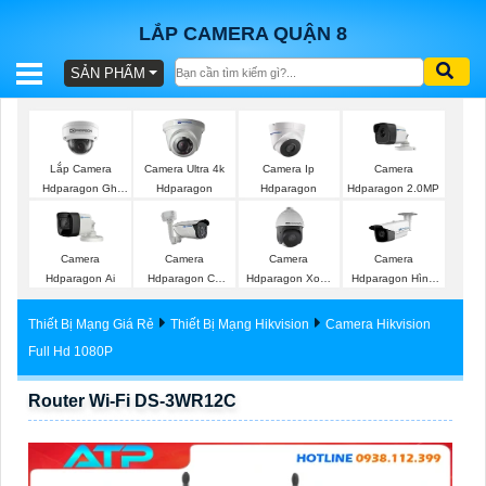
LẮP CAMERA QUẬN 8
SẢN PHẨM
BÁO
GIÁ
TRỌN
Lắp Camera
Camera Ultra 4k
Camera Ip
Camera
GÓI
Hdparagon Ghi
Hdparagon
Hdparagon
Hdparagon 2.0MP
Âm
Camera
Camera
Camera
Camera
SẢN
Hdparagon Ai
Hdparagon Có
Hdparagon Xoay
Hdparagon Hình
Màu Ban Đêm
360 Độ
Ảnh 4K
PHẨM
Thiết Bị Mạng Giá Rẻ
Thiết Bị Mạng Hikvision
Camera Hikvision
Full Hd 1080P
Router Wi-Fi DS-3WR12C
TƯ
VẤN
LẮP