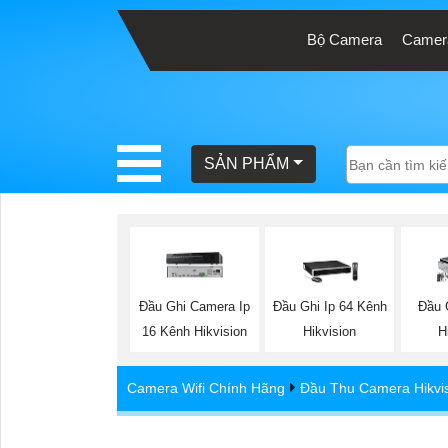
Bộ Camera
Camera
BÁO
GIÁ
TRỌN
SẢN PHẨM
GÓI
SẢN
PHẨM
Đầu Ghi Camera Ip
Đầu Ghi Ip 64 Kênh
Đầu 
16 Kênh Hikvision
Hikvision
H
TƯ
Camera Wifi Chính Hãng
Đầu Thu Camera Hikvi
VẤN
LẮP