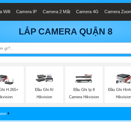
 Wifi
Camera IP
Camera 2 Mắt
Camera 4G
Camera Zoo
LẮP CAMERA QUẬN 8
Ghi H.265+
Đầu Ghi AI
Đầu Ghi Ip 8
Đầu Ghi Hình
ikvision
Hikvision
Camera Hikvision
Hikvisio
sion