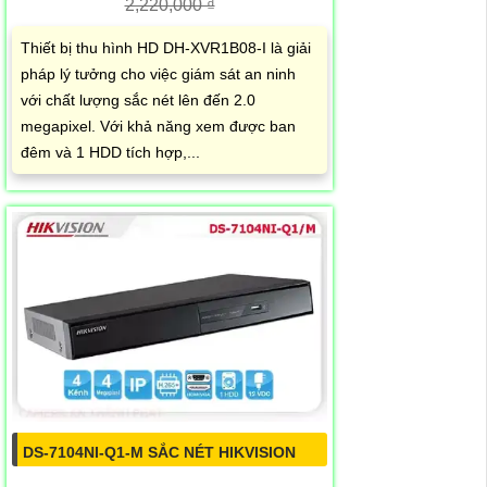
2,220,000 ₫
Thiết bị thu hình HD DH-XVR1B08-I là giải
pháp lý tưởng cho việc giám sát an ninh
với chất lượng sắc nét lên đến 2.0
megapixel. Với khả năng xem được ban
đêm và 1 HDD tích hợp,...
DS-7104NI-Q1-M SẮC NÉT HIKVISION