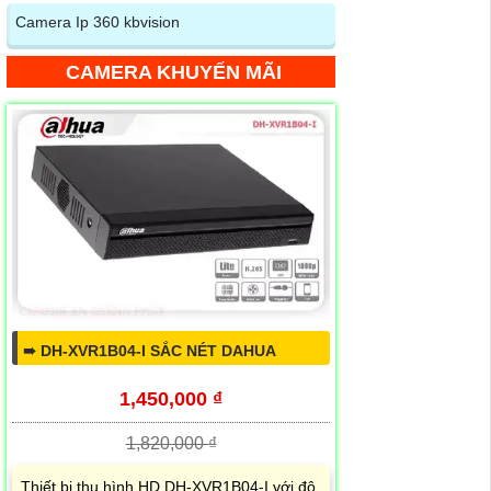
Camera Ip 360 kbvision
CAMERA KHUYẾN MÃI
➠ DH-XVR1B04-I SẮC NÉT DAHUA
1,450,000 ₫
1,820,000 ₫
Thiết bị thu hình HD DH-XVR1B04-I với độ