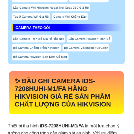
Lắp Camera Wifi Hikvision Ngoài Trời Xoay 360 Giá Rẻ
Top 5 Camera Wifi Giá Rẻ
Camera Wifi Không Dây
CAMERA THEO GÓI
Lắp Camera Trọn Bộ Giá Rẻ sắc nét
Lắp Camera Hikvision Trọn Bộ
Bộ Camera Chống Trộm Kbvision
Bộ Camera Visioncop Full Color
Bộ Camera Hikvision Ban Đêm Có Màu
✨ ĐẦU GHI CAMERA
IDS-
7208HUHI-M1/FA
HÃNG
HIKVISION GIÁ RẺ SẢN PHẨM
CHẤT LƯỢNG CỦA HIKVISION
Thiết bị thu hình
iDS-7208HUHI-M1/FA
là một lựa chọn lý
tưởng cho công trình cần giám sát an ninh. Với ưu điểm