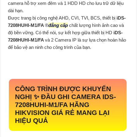
camera hỗ trợ xem đêm và 1 HDD HD cho lưu trữ dữ liệu
dài hạn.
Được trang bị công nghệ AHD, CVI, TVI, BCS, thiết bị
iDS-
7208HUHI-M1/FA
®️
đẳng cấp
chất lượng hình ảnh cao và
độ bền vững. Có thể nói, sự kết hợp giữa thiết bị HD
iDS-
7208HUHI-M1/FA
và 2 Camera IP là sự lựa chọn hoàn hảo
để bảo vệ an ninh cho công trình của bạn.
CÔNG TRÌNH ĐƯỢC KHUYẾN
NGHỊ ✨ ĐẦU GHI CAMERA
IDS-
7208HUHI-M1/FA
HÃNG
HIKVISION GIÁ RẺ MANG LẠI
HIỆU QUẢ