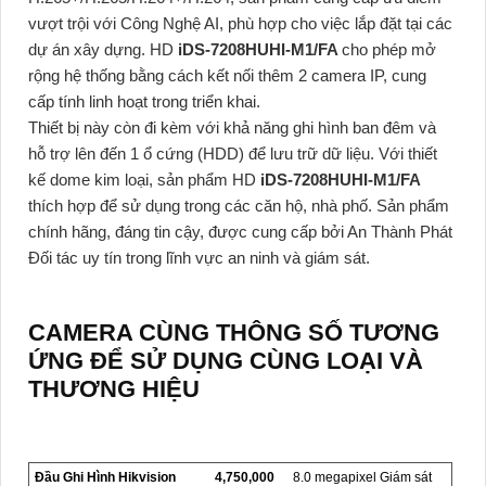
vượt trội với Công Nghệ AI, phù hợp cho việc lắp đặt tại các
dự án xây dựng. HD
iDS-7208HUHI-M1/FA
cho phép mở
rộng hệ thống bằng cách kết nối thêm 2 camera IP, cung
cấp tính linh hoạt trong triển khai.
Thiết bị này còn đi kèm với khả năng ghi hình ban đêm và
hỗ trợ lên đến 1 ổ cứng (HDD) để lưu trữ dữ liệu. Với thiết
kế dome kim loại, sản phẩm HD
iDS-7208HUHI-M1/FA
thích hợp để sử dụng trong các căn hộ, nhà phố. Sản phẩm
chính hãng, đáng tin cậy, được cung cấp bởi An Thành Phát
Đối tác uy tín trong lĩnh vực an ninh và giám sát.
CAMERA CÙNG THÔNG SỐ TƯƠNG
ỨNG ĐỂ SỬ DỤNG CÙNG LOẠI VÀ
THƯƠNG HIỆU
Đầu Ghi Hình Hikvision
4,750,000
8.0 megapixel Giám sát