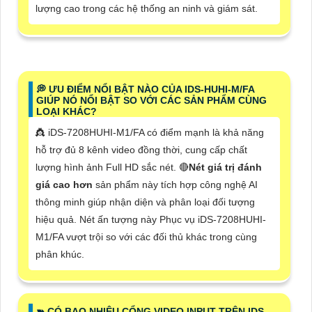
lượng cao trong các hệ thống an ninh và giám sát.
️💭 ƯU ĐIỂM NỔI BẬT NÀO CỦA IDS-HUHI-M/FA
GIÚP NÓ NỔI BẬT SO VỚI CÁC SẢN PHẨM CÙNG
LOẠI KHÁC?
👸 iDS-7208HUHI-M1/FA có điểm mạnh là khả năng
hỗ trợ đủ 8 kênh video đồng thời, cung cấp chất
lượng hình ảnh Full HD sắc nét. 🔴
Nét giá trị đánh
giá cao hơn
sản phẩm này tích hợp công nghệ AI
thông minh giúp nhận diện và phân loại đối tượng
hiệu quả. Nét ấn tượng này Phục vụ iDS-7208HUHI-
M1/FA vượt trội so với các đối thủ khác trong cùng
phân khúc.
➽ CÓ BAO NHIÊU CỔNG VIDEO INPUT TRÊN IDS-