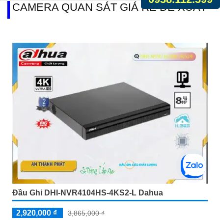
CAMERA QUAN SÁT GIÁ RẺ ĐỀ XUẤT
Đầu Ghi DHI-NVR4104HS-4KS2-L Dahua
2,920,000 ₫
3,865,000 ₫