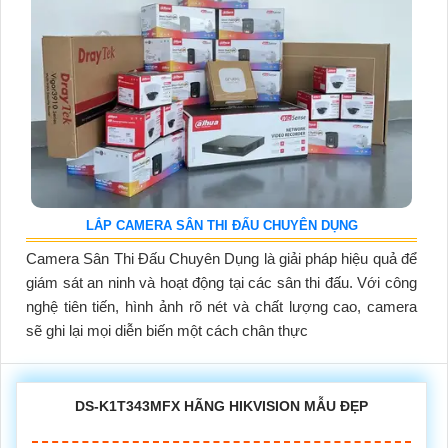
LẮP CAMERA SÂN THI ĐẤU CHUYÊN DỤNG
Camera Sân Thi Đấu Chuyên Dụng là giải pháp hiệu quả để
giám sát an ninh và hoạt động tại các sân thi đấu. Với công
nghệ tiên tiến, hình ảnh rõ nét và chất lượng cao, camera
sẽ ghi lại mọi diễn biến một cách chân thực
DS-K1T343MFX HÃNG HIKVISION MẪU ĐẸP