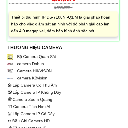
2,060,000 ₫
Thiết bị thu hình IP DS-7108NI-Q1/M là giải pháp hoàn
hảo cho việc giám sát an ninh với độ phân giải cao lên
đến 4.0 megapixel, đảm bảo hình ảnh sắc nét
THƯƠNG HIỆU CAMERA
Bộ Camera Quan Sát
camera Dahua
Camera HIKVISON
camera KBvision
️🎤️
Lắp Camera Có Thu Âm
📶
Lắp Camera IP Không Dây
🕵️
Camera Zoom Quang
🧛‍♀️
Camera Tích Hợp AI
💻
Lắp Camera IP Có Dây
⚙️
Đầu Ghi Camera HD