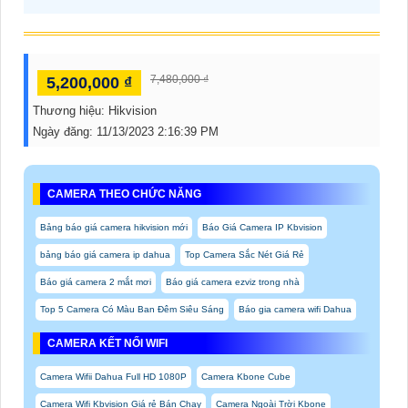
7,480,000 ₫
5,200,000 ₫
Thương hiệu:
Hikvision
Ngày đăng:
11/13/2023 2:16:39 PM
CAMERA THEO CHỨC NĂNG
Bảng báo giá camera hikvision mới
Báo Giá Camera IP Kbvision
bảng báo giá camera ip dahua
Top Camera Sắc Nét Giá Rẻ
Báo giá camera 2 mắt mơi
Báo giá camera ezviz trong nhà
Top 5 Camera Có Màu Ban Đêm Siêu Sáng
Báo gia camera wifi Dahua
CAMERA KẾT NỐI WIFI
Camera Wifii Dahua Full HD 1080P
Camera Kbone Cube
Camera Wifi Kbvision Giá rẻ Bán Chạy
Camera Ngoài Trời Kbone