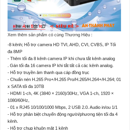
Xem thêm sản phẩm có cùng Thương Hiệu :
-8 kênh; Hỗ trợ camera HD TVI, AHD, CVI, CVBS, IP Tối
đa 8MP
- Thêm tối đa 8 kênh camera IP khi chưa tắt kênh analog
. Gán tối đa 16 camera IP khi tắt tất cả các kênh analog.
- Hỗ trợ truyền âm thanh qua cáp đồng trục
- Chuẩn nén H.265 Pro+/H.265 Pro/H.265/H.264+/H.264; 01
x SATA tối đa 10TB
- HDMI 1-ch, 4K (3840 × 2160)/30Hz, VGA 1-ch, 1920 ×
1080/60Hz,
- 01 x RJ45 10/100/1000 Mbps, 2 USB 2.0. Audio in/ou 1/1
- Hỗ trợ phân biệt chuyển động người/phương tiện tối đa 4
kênh.
- Hỗ trợ chụp khuôn mặt 1 kênh