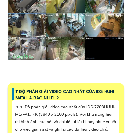
️❓ ĐỘ PHÂN GIẢI VIDEO CAO NHẤT CỦA IDS-HUHI-
M/FA LÀ BAO NHIÊU?
️👩‍👩 Độ phân giải video cao nhất của iDS-7208HUHI-
M1/FA là 4K (3840 x 2160 pixels). Với khả năng hiển
thị hình ảnh cực nét và chi tiết, thiết bị này phục vụ tốt
cho việc giám sát và ghi lại các dữ liệu video chất