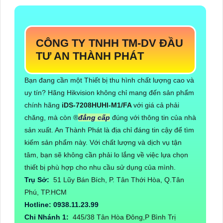
CÔNG TY TNHH TM-DV ĐẦU
TƯ AN THÀNH PHÁT
Bạn đang cần một Thiết bị thu hình chất lượng cao và
uy tín? Hãng Hikvision không chỉ mang đến sản phẩm
chính hãng
iDS-7208HUHI-M1/FA
với giá cả phải
chăng, mà còn ®️
đẳng cấp
đúng với thông tin của nhà
sản xuất. An Thành Phát là địa chỉ đáng tin cậy để tìm
kiếm sản phẩm này. Với chất lượng và dịch vụ tận
tâm, bạn sẽ không cần phải lo lắng về việc lựa chọn
thiết bị phù hợp cho nhu cầu sử dụng của mình.
Trụ Sở:
51 Lũy Bán Bích, P. Tân Thới Hòa, Q.Tân
Phú, TP.HCM
Hotline: 0938.11.23.99
Chi Nhánh 1:
445/38 Tân Hòa Đông,P Bình Trị