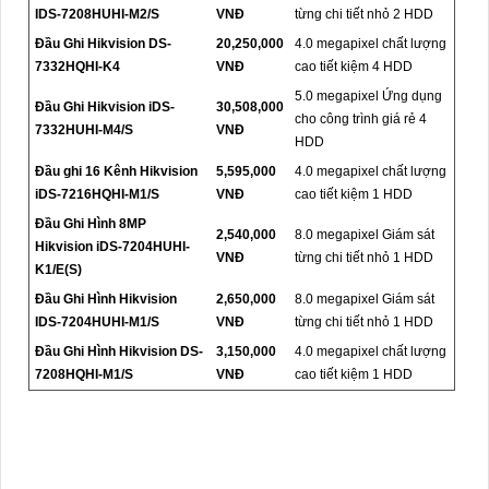
IDS-7208HUHI-M2/S
VNĐ
từng chi tiết nhỏ 2 HDD
Đầu Ghi Hikvision DS-
20,250,000
4.0 megapixel chất lượng
7332HQHI-K4
VNĐ
cao tiết kiệm 4 HDD
5.0 megapixel Ứng dụng
Đầu Ghi Hikvision iDS-
30,508,000
cho công trình giá rẻ 4
7332HUHI-M4/S
VNĐ
HDD
Đầu ghi 16 Kênh Hikvision
5,595,000
4.0 megapixel chất lượng
iDS-7216HQHI-M1/S
VNĐ
cao tiết kiệm 1 HDD
Đầu Ghi Hình 8MP
2,540,000
8.0 megapixel Giám sát
Hikvision iDS-7204HUHI-
VNĐ
từng chi tiết nhỏ 1 HDD
K1/E(S)
Đầu Ghi Hình Hikvision
2,650,000
8.0 megapixel Giám sát
IDS-7204HUHI-M1/S
VNĐ
từng chi tiết nhỏ 1 HDD
Đầu Ghi Hình Hikvision DS-
3,150,000
4.0 megapixel chất lượng
7208HQHI-M1/S
VNĐ
cao tiết kiệm 1 HDD