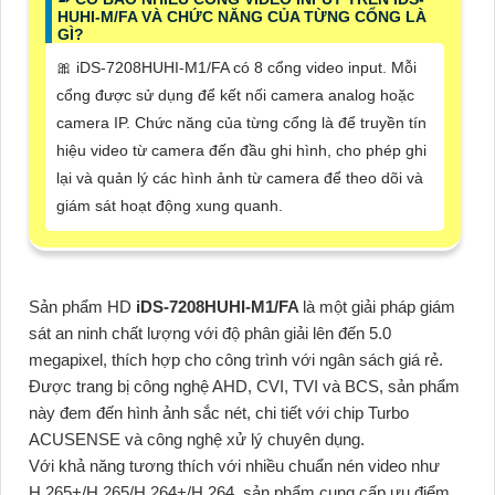
HUHI-M/FA VÀ CHỨC NĂNG CỦA TỪNG CỔNG LÀ
GÌ?
🎀 iDS-7208HUHI-M1/FA có 8 cổng video input. Mỗi
cổng được sử dụng để kết nối camera analog hoặc
camera IP. Chức năng của từng cổng là để truyền tín
hiệu video từ camera đến đầu ghi hình, cho phép ghi
lại và quản lý các hình ảnh từ camera để theo dõi và
giám sát hoạt động xung quanh.
Sản phẩm HD
iDS-7208HUHI-M1/FA
là một giải pháp giám
sát an ninh chất lượng với độ phân giải lên đến 5.0
megapixel, thích hợp cho công trình với ngân sách giá rẻ.
Được trang bị công nghệ AHD, CVI, TVI và BCS, sản phẩm
này đem đến hình ảnh sắc nét, chi tiết với chip Turbo
ACUSENSE và công nghệ xử lý chuyên dụng.
Với khả năng tương thích với nhiều chuẩn nén video như
H.265+/H.265/H.264+/H.264, sản phẩm cung cấp ưu điểm