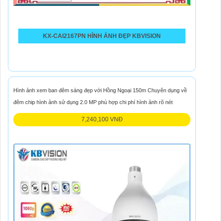
KX-CAI2167PN HÌNH ẢNH ĐẸP KBVISION
Hình ảnh xem ban đêm sáng đẹp với Hồng Ngoại 150m Chuyên dụng về
đêm chip hình ảnh sử dụng 2.0 MP phù hợp chi phí hình ảnh rõ nét
7,240,100 VNĐ