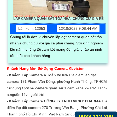
LẮP CAMERA QUAN SÁT TÒA NHÀ, CHUNG CƯ GIÁ RẺ
Lần xem: 12053
12/19/2023 9:08:44 AM
Chúng tôi là đơn vị chuyên lắp đặt camera quan sát tòa
nhà và chung cư với giá cả phải chăng. Với kinh nghiệm
lâu năm, chúng tôi cam kết mang đến giải pháp an ninh
tốt nhất cho khách hàng
Khách Hàng Mới Sử Dụng Camera Kbvision
-
Khách Lắp Camera a Toàn xe lửa
Địa điểm lăp đặt
camera 191 Phạm Văn Đồng, phường Hạnh Thông, TPHCM
Sử dụng
Dịch vụ camera quan sát
1 cam kabe kx-ad2111cn-
a,nguồn 12v ngoài trời
-
Khách Lắp Camera CÔNG TY TNHH VICKY PHARMA
Địa
điểm lăp đặt camera 270 Trương Văn Bang, Phường Cát Lái,
Thành phố Hồ Chí Minh, Việt Nam Sử dụng
Dịch vụ camera
0938.112.399