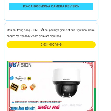
KX-CAI8005MSN-A CAMERA KBVISION
Màu sắt trong sáng 2.0 MP Sắt nét phù hợp giám sát qua điện thoại Chức
năng vượt trội Xoay Zoom giám sát diện rộng
6,634,600 VNĐ