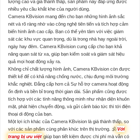
lượng cao và giá thành thấp, sản phẩm này đáp ứng được
nhiều yêu cầu khắt khe của người dùng.
Camera KBvision mang đến cho bạn những hình ảnh sắc
nét và rõ ràng nhờ vào công nghệ tiên tiến và tích hợp cảm
biến hình ảnh cao cấp. Bạn có thể yên tâm với việc giám
sát các khu vực quan trọng, dù là trong nhà hay ngoài trời,
ngày hay đêm. Camera KBvision cung cấp cho bạn khả
năng quan sát từ xa, giúp bạn kiểm soát và giám sát hiệu
quả mọi hoạt động xảy ra.
Không chỉ chất lượng hình ảnh, Camera KBvision còn được
thiết kế để có khả năng chống nước, chịu đựng môi trường
khắc nghiệt. Đẳng cấp hơn cả Sự hỗ trợ camera hoạt động
ổn định và bền bỉ trong thời gian dài. Sản phẩm cũng được
tích hợp với các tính năng thông minh như nhận diện khuôn
mặt, phát hiện chuyển động, và gửi cảnh báo tức thì tới điện
thoại di động của bạn.
Một lợi ích khác của Camera KBvision là giá thành thấp, so
với các sản phẩm cùng phân khúc trên thị trường. 🕉️
Với
trang bị ưu việt
giúp bạn tiết kiệm được chi phí mà vẫn có