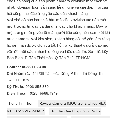
các tính năng của sản phẩm camera kbvision một cách tốt
nhất. Kbvision luôn sẵn sàng lắng nghe và giải đáp mọi câu
hỏi cũng như đáp ứng yêu cầu của khách hàng.
Với chế độ bảo hành và hậu mãi dài, kbvision tạo nên một
môi trường tin cậy và đáng tin cậy cho khách hàng. Đây là
một trong những yếu tố mà người tiêu dùng nên xem xét khi
mua camera. Với kbvision, khách hàng có thể yên tâm rằng
họ sẽ nhận được dịch vụ tốt, hỗ trợ kỹ thuật và giải đáp mọi
vấn đề một cách nhanh chóng và hiệu quả.
Trụ Sở:
51 Lũy
Bán Bích, P. Tân Thới Hòa, Q.Tân Phú, TP.HCM
Hotline: 0938.11.23.99
Chi Nhánh 1:
445/38 Tân Hòa Đông,P Bình Trị Đông, Bình
Tân, TP HCM
Kỹ Thuật:
0906.855.330
Điện Thoại:
(028) 6688.4949
Thông Tin Thêm:
Review Camera IMOU Gọi 2 Chiều REX
VT IPC-S2VP-5M0WR
Dịch Vụ Giải Pháp Công Nghệ