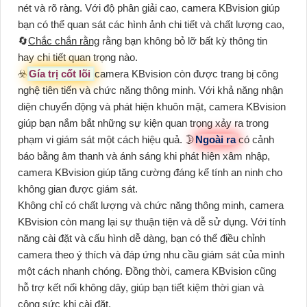
nét và rõ ràng. Với độ phân giải cao, camera KBvision giúp
bạn có thể quan sát các hình ảnh chi tiết và chất lượng cao,
🔄
Chắc chắn rằng
rằng bạn không bỏ lỡ bất kỳ thông tin
hay chi tiết quan trọng nào.
☣️
Gía trị cốt lõi
camera KBvision còn được trang bị công
nghệ tiên tiến và chức năng thông minh. Với khả năng nhận
diện chuyển động và phát hiện khuôn mặt, camera KBvision
giúp bạn nắm bắt những sự kiện quan trọng xảy ra trong
phạm vi giám sát một cách hiệu quả. 🌛
Ngoài ra
có cảnh
báo bằng âm thanh và ánh sáng khi phát hiện xâm nhập,
camera KBvision giúp tăng cường đáng kể tính an ninh cho
không gian được giám sát.
Không chỉ có chất lượng và chức năng thông minh, camera
KBvision còn mang lại sự thuận tiện và dễ sử dụng. Với tính
năng cài đặt và cấu hình dễ dàng, bạn có thể điều chỉnh
camera theo ý thích và đáp ứng nhu cầu giám sát của mình
một cách nhanh chóng. Đồng thời, camera KBvision cũng
hỗ trợ kết nối không dây, giúp bạn tiết kiệm thời gian và
công sức khi cài đặt.