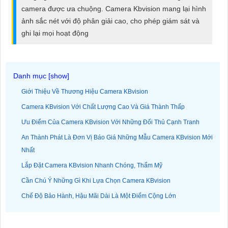
ĐẶT
camera được ưa chuộng. Camera Kbvision mang lại hình
ảnh sắc nét với độ phân giải cao, cho phép giám sát và
ghi lại mọi hoạt động
PHỤ
KIỆN
CAMERA
Giới Thiệu Về Thương Hiệu Camera KBvision
Camera KBvision Với Chất Lượng Cao Và Giá Thành Thấp
TƯ
Ưu Điểm Của Camera KBvision Với Những Đối Thủ Cạnh Tranh
VẤN
An Thành Phát Là Đơn Vị Báo Giá Những Mẫu Camera KBvision Mới
DỊCH
Nhất
VỤ
Lắp Đặt Camera KBvision Nhanh Chóng, Thẩm Mỹ
Cần Chú Ý Những Gì Khi Lựa Chọn Camera KBvision
Chế Độ Bảo Hành, Hậu Mãi Dài Là Một Điểm Cộng Lớn