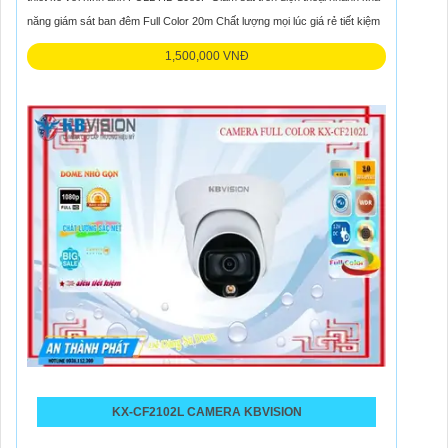
năng giám sát ban đêm Full Color 20m Chất lượng mọi lúc giá rẻ tiết kiệm
1,500,000 VNĐ
KX-CF2102L CAMERA KBVISION