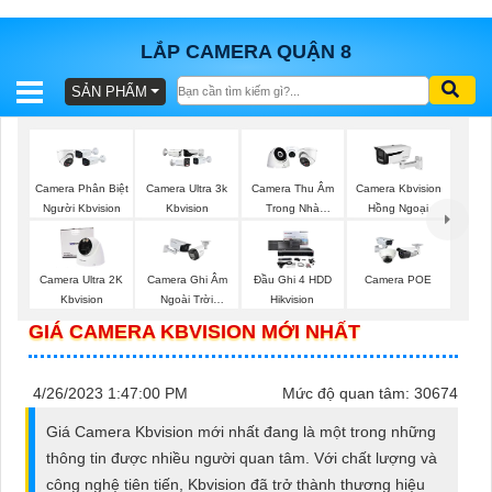
LẮP CAMERA QUẬN 8
SẢN PHẨM
BÁO
GIÁ
TRỌN
GÓI
Camera Phân Biệt
Camera Ultra 3k
Camera Thu Âm
Camera Kbvision
Người Kbvision
Kbvision
Trong Nhà
Hồng Ngoại
Kbvision
SẢN
Camera Ultra 2K
Camera Ghi Âm
Đầu Ghi 4 HDD
Camera POE
Kbvision
Ngoài Trời
Hikvision
PHẨM
Kbvision
GIÁ CAMERA KBVISION MỚI NHẤT
4/26/2023 1:47:00 PM
Mức độ quan tâm: 30674
TƯ
Giá Camera Kbvision mới nhất đang là một trong những
VẤN
thông tin được nhiều người quan tâm. Với chất lượng và
LẮP
công nghệ tiên tiến, Kbvision đã trở thành thương hiệu