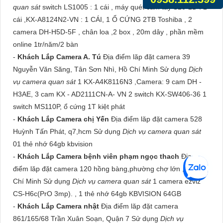
quan sát
switch LS1005 : 1 cái , máy quét cầm tay S20-2D : 2
cái ,KX-A8124N2-VN : 1 CÁI, 1 Ổ CỨNG 2TB Toshiba , 2
camera DH-H5D-5F , chân loa ,2 box , 20m dây , phần mềm
online 1tr/năm/2 bàn
-
Khách Lắp Camera A. Tú
Địa điểm lăp đặt camera 39
Nguyễn Văn Săng, Tân Sơn Nhì, Hồ Chí Minh Sử dụng
Dịch
vụ camera quan sát
1 KX-A4K8116N3 ,Camera: 9 cam DH -
H3AE, 3 cam KX - AD2111CN-A- VN 2 switch KX-SW406-36 1
switch MS110P, ổ cứng 1T kiệt phát
-
Khách Lắp Camera chị Yến
Địa điểm lăp đặt camera 528
Huỳnh Tấn Phát, q7,hcm Sử dụng
Dịch vụ camera quan sát
01 thẻ nhớ 64gb kbvision
-
Khách Lắp Camera bệnh viên phạm ngọc thach
Địa
điểm lăp đặt camera 120 hồng bàng,phường chợ lớn , Tp Hồ
Chí Minh Sử dụng
Dịch vụ camera quan sát
1 camera ezviz
CS-H6c(PrO 3mp). , 1 thẻ nhớ 64gb KBVISION 64GB
-
Khách Lắp Camera nhật
Địa điểm lăp đặt camera
861/165/68 Trần Xuân Soạn, Quận 7 Sử dụng
Dịch vụ