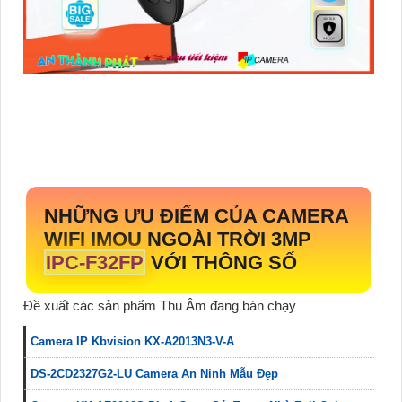
NHỮNG ƯU ĐIỂM CỦA CAMERA
WIFI IMOU NGOÀI TRỜI 3MP
IPC-F32FP
VỚI THÔNG SỐ
Đề xuất các sản phẩm Thu Âm đang bán chạy
Camera IP Kbvision KX-A2013N3-V-A
DS-2CD2327G2-LU Camera An Ninh Mẫu Đẹp