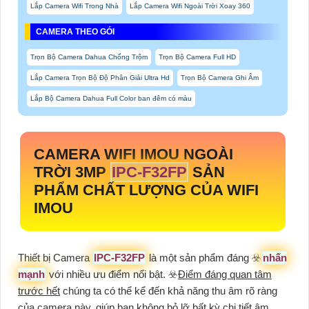
Lắp Camera Wifi Trong Nhà
Lắp Camera Wifi Ngoài Trời Xoay 360
CAMERA THEO GÓI
Trọn Bộ Camera Dahua Chống Trộm
Trọn Bộ Camera Full HD
Lắp Camera Trọn Bộ Độ Phân Giải Ultra Hd
Trọn Bộ Camera Ghi Âm
Lắp Bộ Camera Dahua Full Color ban đêm có màu
CAMERA WIFI IMOU NGOÀI
TRỜI 3MP
IPC-F32FP
SẢN
PHẨM CHẤT LƯỢNG CỦA WIFI
IMOU
Thiết bị Camera
IPC-F32FP
là một sản phẩm đáng ☣️
nhấn
mạnh
với nhiều ưu điểm nổi bật. ☣️
Điểm đáng quan tâm
trước hết
chúng ta có thể kể đến khả năng thu âm rõ ràng
của camera này, giúp bạn không bỏ lỡ bất kỳ chi tiết âm