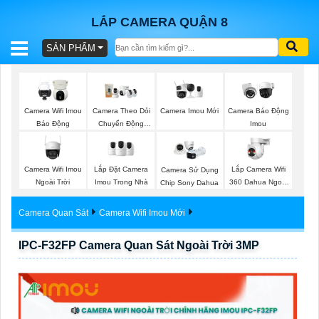
LẮP CAMERA QUẬN 8
SẢN PHẨM
BÁO
GIÁ
TRỌN
Camera Imou Mới
Camera Wifi Imou
Camera Theo Dỏi
Camera Báo Động
GÓI
Báo Động
Chuyển Động
Imou
Imou
Camera Wifi Imou
Lắp Đặt Camera
Lắp Camera Wifi
Camera Sử Dụng
SẢN
Ngoài Trời
Imou Trong Nhà
360 Dahua Ngoài
Chip Sony Dahua
Trời
PHẨM
Camera Quan Sát
Camera Wifi Imou Mới
IPC-F32FP Camera Quan Sát Ngoài Trời 3MP
TƯ
VẤN
LẮP