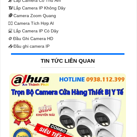
️🎤️
Lắp Camera Có Thu Âm
📶
Lắp Camera IP Không Dây
🕵️
Camera Zoom Quang
🧛‍♀️
Camera Tích Hợp AI
💻
Lắp Camera IP Có Dây
⚙️
Đầu Ghi Camera HD
📥
Đầu ghi camera IP
TIN TỨC LIÊN QUAN