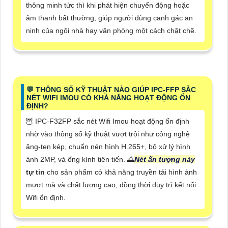
thông minh tức thì khi phát hiện chuyển động hoặc
âm thanh bất thường, giúp người dùng canh gác an
ninh của ngôi nhà hay văn phòng một cách chặt chẽ.
️💬 THÔNG SỐ KỸ THUẬT NÀO GIÚP IPC-FFP SẮC
NÉT WIFI IMOU CÓ KHẢ NĂNG HOẠT ĐỘNG ỔN
ĐỊNH?
🦉 IPC-F32FP sắc nét Wifi Imou hoạt động ổn định
nhờ vào thông số kỹ thuật vượt trội như công nghệ
ăng-ten kép, chuẩn nén hình H.265+, bộ xử lý hình
ảnh 2MP, và ống kính tiên tiến. 🌅
Nét ấn tượng này
tự tin
cho sản phẩm có khả năng truyền tải hình ảnh
mượt mà và chất lượng cao, đồng thời duy trì kết nối
Wifi ổn định.