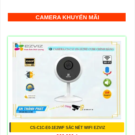
CAMERA KHUYẾN MÃI
CS-C1C-E0-1E2WF SẮC NÉT WIFI EZVIZ