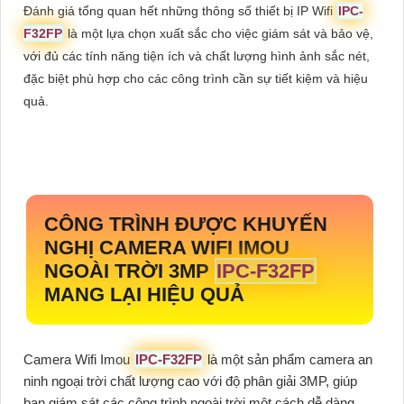
Đánh giá tổng quan hết những thông số thiết bị IP Wifi
IPC-
F32FP
là một lựa chọn xuất sắc cho việc giám sát và bảo vệ,
với đủ các tính năng tiện ích và chất lượng hình ảnh sắc nét,
đặc biệt phù hợp cho các công trình cần sự tiết kiệm và hiệu
quả.
CÔNG TRÌNH ĐƯỢC KHUYẾN
NGHỊ CAMERA WIFI IMOU
NGOÀI TRỜI 3MP
IPC-F32FP
MANG LẠI HIỆU QUẢ
Camera Wifi Imou
IPC-F32FP
là một sản phẩm camera an
ninh ngoại trời chất lượng cao với độ phân giải 3MP, giúp
bạn giám sát các công trình ngoài trời một cách dễ dàng.