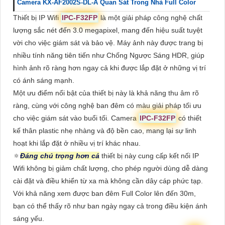
Camera KX-AF2002S-DL-A Quan Sát Trong Nhà Full Color
Thiết bị IP Wifi
IPC-F32FP
là một giải pháp công nghệ chất
lượng sắc nét đến 3.0 megapixel, mang đến hiệu suất tuyệt
vời cho việc giám sát và bảo vệ. Máy ảnh này được trang bị
nhiều tính năng tiên tiến như Chống Ngược Sáng HDR, giúp
hình ảnh rõ ràng hơn ngay cả khi được lắp đặt ở những vị trí
có ánh sáng mạnh.
Một ưu điểm nổi bật của thiết bị này là khả năng thu âm rõ
ràng, cùng với công nghệ ban đêm có màu giải pháp tối ưu
cho việc giám sát vào buổi tối. Camera
IPC-F32FP
có thiết
kế thân plastic nhẹ nhàng và độ bền cao, mang lại sự linh
hoạt khi lắp đặt ở nhiều vị trí khác nhau.
🔅
Đáng chú trọng hơn cả
thiết bị này cung cấp kết nối IP
Wifi không bị giảm chất lượng, cho phép người dùng dễ dàng
cài đặt và điều khiển từ xa mà không cần dây cáp phức tạp.
Với khả năng xem được ban đêm Full Color lên đến 30m,
bạn có thể thấy rõ như ban ngày ngay cả trong điều kiện ánh
sáng yếu.