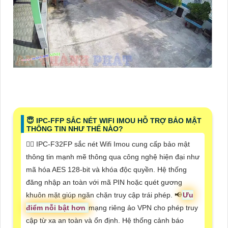
😇 IPC-FFP SẮC NÉT WIFI IMOU HỖ TRỢ BẢO MẬT
THÔNG TIN NHƯ THẾ NÀO?
🙆‍♀️ IPC-F32FP sắc nét Wifi Imou cung cấp bảo mật
thông tin mạnh mẽ thông qua công nghệ hiện đại như
mã hóa AES 128-bit và khóa độc quyền. Hệ thống
đăng nhập an toàn với mã PIN hoặc quét gương
khuôn mặt giúp ngăn chặn truy cập trái phép. 📢
Ưu
điểm nỗi bật hơn
mạng riêng ảo VPN cho phép truy
cập từ xa an toàn và ổn định. Hệ thống cảnh báo