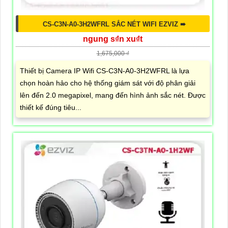
CS-C3N-A0-3H2WFRL SẮC NÉT WIFI EZVIZ ➠
ngung s₫n xu₫t
1,675,000 ₫
Thiết bị Camera IP Wifi CS-C3N-A0-3H2WFRL là lựa
chọn hoàn hảo cho hệ thống giám sát với độ phân giải
lên đến 2.0 megapixel, mang đến hình ảnh sắc nét. Được
thiết kế đúng tiêu...