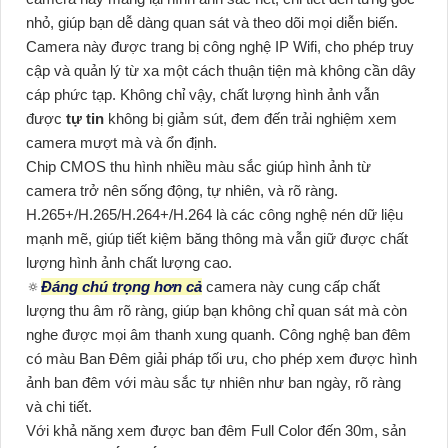
nhỏ, giúp bạn dễ dàng quan sát và theo dõi mọi diễn biến.
Camera này được trang bị công nghệ IP Wifi, cho phép truy
cập và quản lý từ xa một cách thuận tiện mà không cần dây
cáp phức tạp. Không chỉ vậy, chất lượng hình ảnh vẫn
được
tự tin
không bị giảm sút, đem đến trải nghiệm xem
camera mượt mà và ổn định.
Chip CMOS thu hình nhiều màu sắc giúp hình ảnh từ
camera trở nên sống động, tự nhiên, và rõ ràng.
H.265+/H.265/H.264+/H.264 là các công nghệ nén dữ liệu
mạnh mẽ, giúp tiết kiệm băng thông mà vẫn giữ được chất
lượng hình ảnh chất lượng cao.
🔅
Đáng chú trọng hơn cả
camera này cung cấp chất
lượng thu âm rõ ràng, giúp bạn không chỉ quan sát mà còn
nghe được mọi âm thanh xung quanh. Công nghệ ban đêm
có màu Ban Đêm giải pháp tối ưu, cho phép xem được hình
ảnh ban đêm với màu sắc tự nhiên như ban ngày, rõ ràng
và chi tiết.
Với khả năng xem được ban đêm Full Color đến 30m, sản