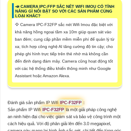
📣 CAMERA IPC-FFP SẮC NÉT WIFI IMOU CÓ TÍNH
NĂNG GÌ NỔI BẬT SO VỚI CÁC SẢN PHẨM CÙNG
LOẠI KHÁC?
🦅 Camera IPC-F32FP sắc nét Wifi Imou đặc biệt với
khả năng hồng ngoại tầm xa 10m giúp quan sát vào
ban đêm; cung cấp phần mềm miễn phí để quản lý từ
xa; tích hợp công nghệ AI tăng cường độ tin cậy; cho
phép ghi hình trực tiếp trên thẻ nhớ mà không cần
đến định dạng đám mây. Camera cũng hoạt động tốt
với các hệ thống điều khiển thông minh như Google
Assistant hoặc Amazon Alexa.
Đánh giá sản phẩm IP Wifi
IPC-F32FP
:
Sản phẩm IP Wifi
IPC-F32FP
là một giải pháp công nghệ
an ninh hiện đại cho việc giám sát và bảo vệ công trình một
cách hiệu quả. Với độ phân giải lên đến 3.0 megapixel,
camera này mang lại hình ảnh sắc nét, chi tiết đến từng góc