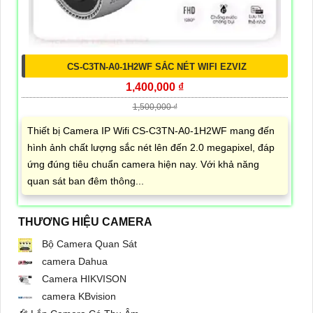
CS-C3TN-A0-1H2WF SẮC NÉT WIFI EZVIZ
1,400,000 ₫
1,500,000 ₫
Thiết bị Camera IP Wifi CS-C3TN-A0-1H2WF mang đến
hình ảnh chất lượng sắc nét lên đến 2.0 megapixel, đáp
ứng đúng tiêu chuẩn camera hiện nay. Với khả năng
quan sát ban đêm thông...
THƯƠNG HIỆU CAMERA
Bộ Camera Quan Sát
camera Dahua
Camera HIKVISON
camera KBvision