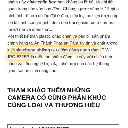
phẩm này
chắc chắn hơn
bạn không bỏ lỡ bất kỳ chi tiết
quan trọng nào vào ban đêm. Chống ngược sáng HDR giúp
hình ảnh rõ hơn dù lắp đặt ở đâu, giúp loại bỏ hiện tượng bị
lóa khi ánh sáng mạnh, đem đến trải nghiệm xem camera
mượt mà và chân thực.
Với thiết kế thân plastic chắc chắn và bền bỉ, sản phẩm
chính hãng tại An Thành Phát
an Tâm
uy tín và chất lượng.
🆑
Nhìn chung những ưu điểm đáng quan tâm
IP Wifi
IPC-F32FP
là một sản phẩm đáng tin cậy với nhiều tính
năng và công nghệ hiện đại, phù hợp cho các hệ thống
giám sát an ninh nâng cao.
THAM KHẢO THÊM NHỮNG
CAMERA CÓ CÙNG PHÂN KHÚC
CÙNG LOẠI VÀ THƯƠNG HIỆU