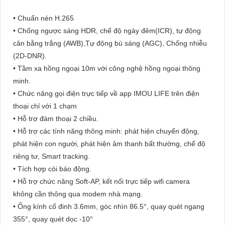
• Chuẩn nén H.265
• Chống ngược sáng HDR, chế độ ngày đêm(ICR), tự động
cân bằng trắng (AWB),Tự động bù sáng (AGC), Chống nhiễu
(2D-DNR).
• Tầm xa hồng ngoại 10m với công nghệ hồng ngoại thông
minh.
• Chức năng gọi điện trực tiếp về app IMOU LIFE trên điện
thoại chỉ với 1 chạm
• Hỗ trợ đàm thoại 2 chiều.
• Hỗ trợ các tính năng thông minh: phát hiện chuyển động,
phát hiện con người, phát hiện âm thanh bất thường, chế độ
riêng tư, Smart tracking.
• Tích hợp còi báo động.
• Hỗ trợ chức năng Soft-AP, kết nối trực tiếp wifi camera
không cần thông qua modem nhà mạng.
• Ống kính cố đinh 3.6mm, góc nhìn 86.5°, quay quét ngang
355°, quay quét dọc -10°