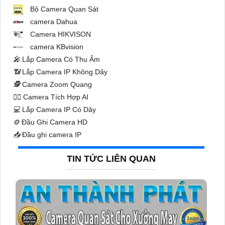
Bộ Camera Quan Sát
camera Dahua
Camera HIKVISON
camera KBvision
️🎤️
Lắp Camera Có Thu Âm
📶
Lắp Camera IP Không Dây
🕵️
Camera Zoom Quang
🧛‍♀️
Camera Tích Hợp AI
💻
Lắp Camera IP Có Dây
⚙️
Đầu Ghi Camera HD
📥
Đầu ghi camera IP
TIN TỨC LIÊN QUAN