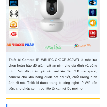
ĐẶT
PHỤ
KIỆN
CAMERA
TƯ
Thiết bị Camera IP Wifi IPC-GK2CP-3C0WR là một lựa
VẤN
chọn hoàn hảo để giám sát an ninh cho gia đình và công
DỊCH
trình. Với độ phân giải sắc nét lên đến 3.0 megapixel,
VỤ
camera cho khả năng quan sát chi tiết, chất lượng hình
ảnh rõ nét. Thiết bị được trang bị công nghệ IP Wifi tiên
tiến, cho phép xem trực tiếp từ xa mọi lúc mọi nơi