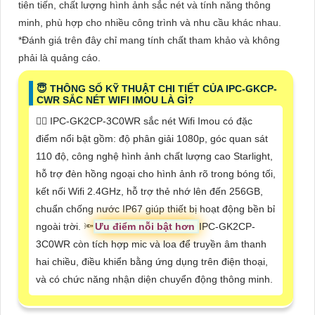
tiên tiến, chất lượng hình ảnh sắc nét và tính năng thông
minh, phù hợp cho nhiều công trình và nhu cầu khác nhau.
*Đánh giá trên đây chỉ mang tính chất tham khảo và không
phải là quảng cáo.
😇 THÔNG SỐ KỸ THUẬT CHI TIẾT CỦA IPC-GKCP-
CWR SẮC NÉT WIFI IMOU LÀ GÌ?
🙆‍♀️ IPC-GK2CP-3C0WR sắc nét Wifi Imou có đặc
điểm nổi bật gồm: độ phân giải 1080p, góc quan sát
110 độ, công nghệ hình ảnh chất lượng cao Starlight,
hỗ trợ đèn hồng ngoại cho hình ảnh rõ trong bóng tối,
kết nối Wifi 2.4GHz, hỗ trợ thẻ nhớ lên đến 256GB,
chuẩn chống nước IP67 giúp thiết bị hoạt động bền bỉ
ngoài trời. 🔦
Ưu điểm nỗi bật hơn
IPC-GK2CP-
3C0WR còn tích hợp mic và loa để truyền âm thanh
hai chiều, điều khiển bằng ứng dụng trên điện thoại,
và có chức năng nhận diện chuyển động thông minh.