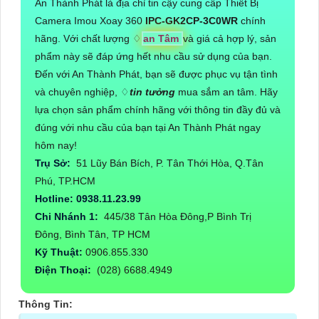
An Thành Phát là địa chỉ tin cậy cung cấp Thiết Bị
Camera Imou Xoay 360
IPC-GK2CP-3C0WR
chính
hãng. Với chất lượng ♢
an Tâm
và giá cả hợp lý, sản
phẩm này sẽ đáp ứng hết nhu cầu sử dụng của bạn.
Đến với An Thành Phát, bạn sẽ được phục vụ tận tình
và chuyên nghiệp, ♢
tin tưởng
mua sắm an tâm. Hãy
lựa chọn sản phẩm chính hãng với thông tin đầy đủ và
đúng với nhu cầu của bạn tại An Thành Phát ngay
hôm nay!
Trụ Sở:
51 Lũy Bán Bích, P. Tân Thới Hòa, Q.Tân
Phú, TP.HCM
Hotline: 0938.11.23.99
Chi Nhánh 1:
445/38 Tân Hòa Đông,P Bình Trị
Đông, Bình Tân, TP HCM
Kỹ Thuật:
0906.855.330
Điện Thoại:
(028) 6688.4949
Thông Tin: