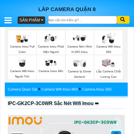
LẮP CAMERA QUẬN 8
SẢN PHẨM
BÁO
GIÁ
TRỌN
Camera Imou Full
Camera Imou Phát
Camera Nén Hình
Camera Wifi Imou
GÓI
Color
Hiện Người
H.265 Imou
360
Camera Wifi Imou
Camera Imou Mới
Camera Ip Dome
Lắp Camera Chất
SẢN
Ngoài Trời
Vantech
Lượng Cao
PHẨM
Camera Quan Sát
Camera Wifi Imou Mới
Camera Imou 360
IPC-GK2CP-3C0WR Sắc Nét Wifi Imou ➠
TƯ
VẤN
LẮP