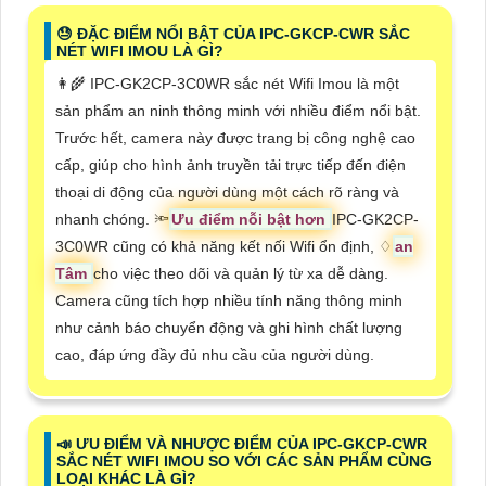
😓 ĐẶC ĐIỂM NỔI BẬT CỦA IPC-GKCP-CWR SẮC
NÉT WIFI IMOU LÀ GÌ?
👩‍🌾 IPC-GK2CP-3C0WR sắc nét Wifi Imou là một
sản phẩm an ninh thông minh với nhiều điểm nổi bật.
Trước hết, camera này được trang bị công nghệ cao
cấp, giúp cho hình ảnh truyền tải trực tiếp đến điện
thoại di động của người dùng một cách rõ ràng và
nhanh chóng. 🔦
Ưu điểm nỗi bật hơn
IPC-GK2CP-
3C0WR cũng có khả năng kết nối Wifi ổn định, ♢
an
Tâm
cho việc theo dõi và quản lý từ xa dễ dàng.
Camera cũng tích hợp nhiều tính năng thông minh
như cảnh báo chuyển động và ghi hình chất lượng
cao, đáp ứng đầy đủ nhu cầu của người dùng.
📣 ƯU ĐIỂM VÀ NHƯỢC ĐIỂM CỦA IPC-GKCP-CWR
SẮC NÉT WIFI IMOU SO VỚI CÁC SẢN PHẨM CÙNG
LOẠI KHÁC LÀ GÌ?