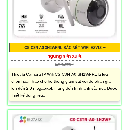
CS-C3N-A0-3H2WFRL SẮC NÉT WIFI EZVIZ ➠
ngung s₫n xu₫t
1,675,000 ₫
Thiết bị Camera IP Wifi CS-C3N-A0-3H2WFRL là lựa
chọn hoàn hảo cho hệ thống giám sát với độ phân giải
lên đến 2.0 megapixel, mang đến hình ảnh sắc nét. Được
thiết kế đúng tiêu...