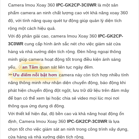
Camera Imou Xoay 360
IPC-GK2CP-3C0WR
là một sản
phẩm camera an ninh chất lượng cao với khả năng xoay 360
độ, với tính năng quay quét tự động giúp quản lý diện tích
rộng một cách hiệu quả.
Với độ phân giải cao, camera Imou Xoay 360
IPC-GK2CP-
3C0WR
cung cấp hình ảnh sắc nét cho việc giám sát cửa
hàng và nhà xưởng diện tích rộng. Đèn hồng ngoại thông
minh giúp camera hoạt động tốt trong điều kiện ánh sáng
yếu, ♢
an Tâm
quan sát liên tục ngày đêm.
🔦
Ưu điểm nỗi bật hơn
camera này còn tích hợp nhiều tính
năng thông minh như nhận diện chuyển động, báo động khi
phát hiện chuyển động đột ngột, lưu trữ dữ liệu trên đám mây
để bạn có thể xem lại hoặc chia sẻ video mọi lúc mọi nơi
thông qua ứng dụng di động.
Với thiết kế hiện đại, độ bền cao và khả năng hoạt động ổn
định, Camera Imou Xoay 360
IPC-GK2CP-3C0WR
là lựa
chọn tốt cho việc giám sát an ninh trong công trình xây dựng,
cửa hàng và nhà xưởng diện tích rộng.