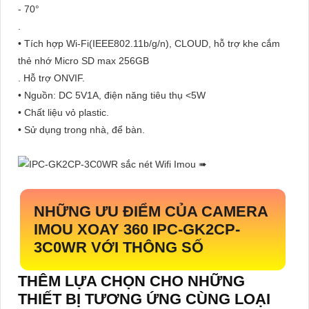
- 70°
.
• Tích hợp Wi-Fi(IEEE802.11b/g/n), CLOUD, hỗ trợ khe cắm
thẻ nhớ Micro SD max 256GB
. Hỗ trợ ONVIF.
• Nguồn: DC 5V1A, điện năng tiêu thụ <5W
• Chất liệu vỏ plastic.
• Sử dụng trong nhà, để bàn.
NHỮNG ƯU ĐIỂM CỦA CAMERA
IMOU XOAY 360
IPC-GK2CP-
3C0WR
VỚI THÔNG SỐ
THÊM LỰA CHỌN CHO NHỮNG
THIẾT BỊ TƯƠNG ỨNG CÙNG LOẠI