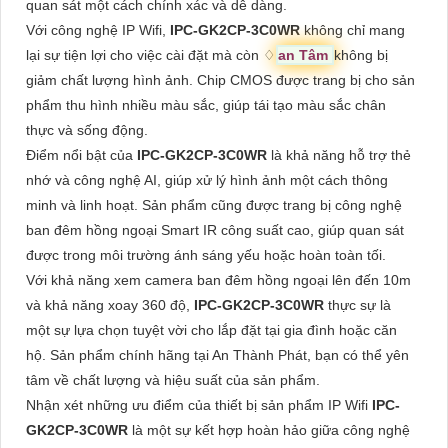
quan sát một cách chính xác và dễ dàng.
Với công nghệ IP Wifi,
IPC-GK2CP-3C0WR
không chỉ mang
lại sự tiện lợi cho việc cài đặt mà còn ♢
an Tâm
không bị
giảm chất lượng hình ảnh. Chip CMOS được trang bị cho sản
phẩm thu hình nhiều màu sắc, giúp tái tạo màu sắc chân
thực và sống động.
Điểm nổi bật của
IPC-GK2CP-3C0WR
là khả năng hỗ trợ thẻ
nhớ và công nghệ AI, giúp xử lý hình ảnh một cách thông
minh và linh hoạt. Sản phẩm cũng được trang bị công nghệ
ban đêm hồng ngoại Smart IR công suất cao, giúp quan sát
được trong môi trường ánh sáng yếu hoặc hoàn toàn tối.
Với khả năng xem camera ban đêm hồng ngoại lên đến 10m
và khả năng xoay 360 độ,
IPC-GK2CP-3C0WR
thực sự là
một sự lựa chọn tuyệt vời cho lắp đặt tại gia đình hoặc căn
hộ. Sản phẩm chính hãng tại An Thành Phát, bạn có thể yên
tâm về chất lượng và hiệu suất của sản phẩm.
Nhận xét những ưu điểm của thiết bị sản phẩm IP Wifi
IPC-
GK2CP-3C0WR
là một sự kết hợp hoàn hảo giữa công nghệ