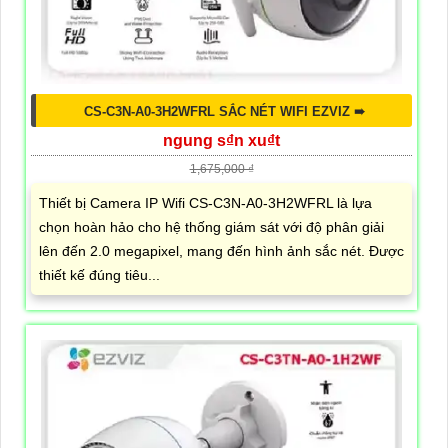
CS-C3N-A0-3H2WFRL SẮC NÉT WIFI EZVIZ ➠
ngung s₫n xu₫t
1,675,000 ₫
Thiết bị Camera IP Wifi CS-C3N-A0-3H2WFRL là lựa
chọn hoàn hảo cho hệ thống giám sát với độ phân giải
lên đến 2.0 megapixel, mang đến hình ảnh sắc nét. Được
thiết kế đúng tiêu...