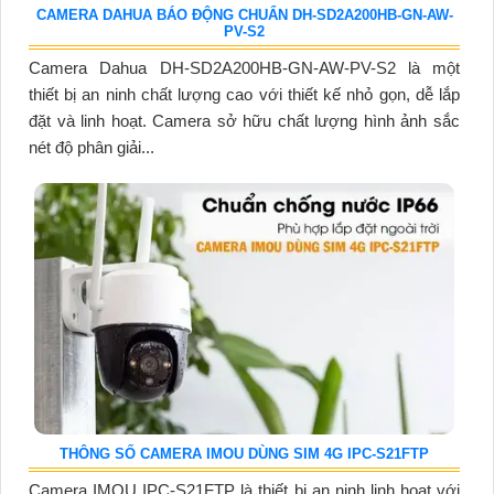
CAMERA DAHUA BÁO ĐỘNG CHUẨN DH-SD2A200HB-GN-AW-
PV-S2
Camera Dahua DH-SD2A200HB-GN-AW-PV-S2 là một
thiết bị an ninh chất lượng cao với thiết kế nhỏ gọn, dễ lắp
đặt và linh hoạt. Camera sở hữu chất lượng hình ảnh sắc
nét độ phân giải...
THÔNG SỐ CAMERA IMOU DÙNG SIM 4G IPC-S21FTP
Camera IMOU IPC-S21FTP là thiết bị an ninh linh hoạt với