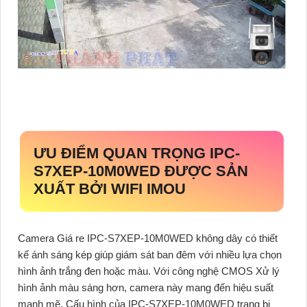
ƯU ĐIỂM QUAN TRỌNG IPC-
S7XEP-10M0WED ĐƯỢC SẢN
XUẤT BỞI WIFI IMOU
Camera Giá re IPC-S7XEP-10M0WED không dây có thiết
kế ánh sáng kép giúp giám sát ban đêm với nhiều lựa chọn
hình ảnh trắng đen hoặc màu. Với công nghệ CMOS Xử lý
hình ảnh màu sáng hơn, camera này mang đến hiệu suất
mạnh mẽ. Cấu hình của IPC-S7XEP-10M0WED trang bị