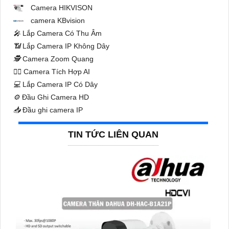
Camera HIKVISON
camera KBvision
️🎤️
Lắp Camera Có Thu Âm
📶
Lắp Camera IP Không Dây
🕵️
Camera Zoom Quang
🧛‍♀️
Camera Tích Hợp AI
💻
Lắp Camera IP Có Dây
⚙️
Đầu Ghi Camera HD
📥
Đầu ghi camera IP
TIN TỨC LIÊN QUAN