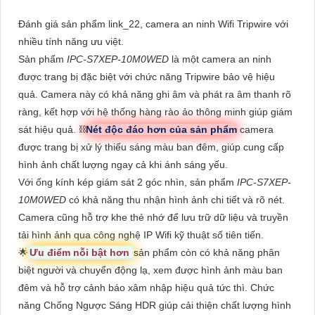
Đánh giá sản phẩm link_22, camera an ninh Wifi Tripwire với
nhiều tính năng ưu việt.
Sản phẩm
IPC-S7XEP-10M0WED
là một camera an ninh
được trang bị đặc biệt với chức năng Tripwire bảo vệ hiệu
quả. Camera này có khả năng ghi âm và phát ra âm thanh rõ
ràng, kết hợp với hệ thống hàng rào ảo thông minh giúp giám
sát hiệu quả. ⛓
Nét độc đáo hơn của sản phẩm
camera
được trang bị xử lý thiếu sáng màu ban đêm, giúp cung cấp
hình ảnh chất lượng ngay cả khi ánh sáng yếu.
Với ống kính kép giám sát 2 góc nhìn, sản phẩm
IPC-S7XEP-
10M0WED
có khả năng thu nhận hình ảnh chi tiết và rõ nét.
Camera cũng hỗ trợ khe thẻ nhớ để lưu trữ dữ liệu và truyền
tải hình ảnh qua công nghệ IP Wifi kỹ thuật số tiên tiến.
🌟
Ưu điểm nỗi bật hơn
sản phẩm còn có khả năng phân
biệt người và chuyển động lạ, xem được hình ảnh màu ban
đêm và hỗ trợ cảnh báo xâm nhập hiệu quả tức thì. Chức
năng Chống Ngược Sáng HDR giúp cải thiện chất lượng hình