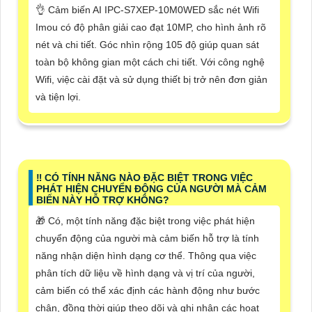
👌 Cảm biến AI IPC-S7XEP-10M0WED sắc nét Wifi
Imou có độ phân giải cao đạt 10MP, cho hình ảnh rõ
nét và chi tiết. Góc nhìn rộng 105 độ giúp quan sát
toàn bộ không gian một cách chi tiết. Với công nghệ
Wifi, việc cài đặt và sử dụng thiết bị trở nên đơn giản
và tiện lợi.
‼️ CÓ TÍNH NĂNG NÀO ĐẶC BIỆT TRONG VIỆC
PHÁT HIỆN CHUYỂN ĐỘNG CỦA NGƯỜI MÀ CẢM
BIẾN NÀY HỖ TRỢ KHÔNG?
🎁 Có, một tính năng đặc biệt trong việc phát hiện
chuyển động của người mà cảm biến hỗ trợ là tính
năng nhận diện hình dạng cơ thể. Thông qua việc
phân tích dữ liệu về hình dạng và vị trí của người,
cảm biến có thể xác định các hành động như bước
chân, đồng thời giúp theo dõi và ghi nhận các hoạt