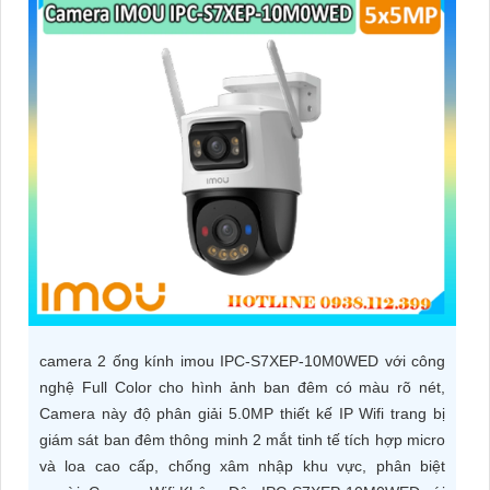
ĐẶT
PHỤ
KIỆN
CAMERA
TƯ
VẤN
DỊCH
VỤ
camera 2 ống kính imou IPC-S7XEP-10M0WED với công
nghệ Full Color cho hình ảnh ban đêm có màu rõ nét,
Camera này độ phân giải 5.0MP thiết kế IP Wifi trang bị
giám sát ban đêm thông minh 2 mắt tinh tế tích hợp micro
và loa cao cấp, chống xâm nhập khu vực, phân biệt