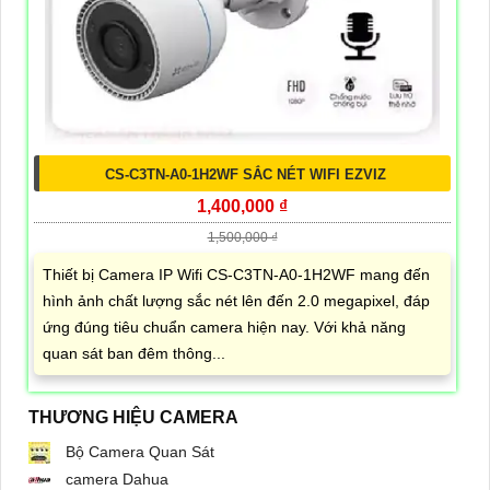
CS-C3TN-A0-1H2WF SẮC NÉT WIFI EZVIZ
1,400,000 ₫
1,500,000 ₫
Thiết bị Camera IP Wifi CS-C3TN-A0-1H2WF mang đến
hình ảnh chất lượng sắc nét lên đến 2.0 megapixel, đáp
ứng đúng tiêu chuẩn camera hiện nay. Với khả năng
quan sát ban đêm thông...
THƯƠNG HIỆU CAMERA
Bộ Camera Quan Sát
camera Dahua