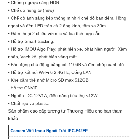
• Chống ngược sáng HDR
• Chế độ riêng tư (new)
• Chế độ ánh sáng kép thông minh 4 chế độ ban đêm, Hồng
ngoại và đèn LED trên cả 2 ống kính, tầm xa 30m
• Đàm thoại 2 chiều với mic và loa tích hợp sẵn
• Hỗ trợ Smart tracking.
• Hỗ trợ IMOU Algo Play: phát hiện xe, phát hiện người, Xâm
nhập, Vạch kẻ, phát hiện vắng mặt.
• Báo động chủ động bằng còi 110dB và đèn chớp xanh đỏ
• Hỗ trợ kết nối Wi-Fi 6 2.4GHz, Cổng LAN
• Khe cắm thẻ nhớ Micro SD max 512GB
. Hỗ trợ ONVIF.
• Nguồn: DC 12V1A, điện năng tiêu thụ <12W
• Chất liệu vỏ plastic.
Sản phẩm cao cấp tương tự Thương Hiệu cho bạn tham
khảo
Camera Wifi Imou Ngoài Trời IPC-F42FP