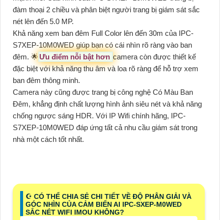
đàm thoại 2 chiều và phân biệt người trang bị giám sát sắc
nét lên đến 5.0 MP.
Khả năng xem ban đêm Full Color lên đến 30m của IPC-
S7XEP-10M0WED giúp bạn có cái nhìn rõ ràng vào ban
đêm. 🌟
Ưu điểm nỗi bật hơn
camera còn được thiết kế
đặc biệt với khả năng thu âm và loa rõ ràng để hỗ trợ xem
ban đêm thông minh.
Camera này cũng được trang bị công nghệ Có Màu Ban
Ðêm, khẳng định chất lượng hình ảnh siêu nét và khả năng
chống ngược sáng HDR. Với IP Wifi chính hãng, IPC-
S7XEP-10M0WED đáp ứng tất cả nhu cầu giám sát trong
nhà một cách tốt nhất.
☪ CÓ THỂ CHIA SẺ CHI TIẾT VỀ ĐỘ PHÂN GIẢI VÀ
GÓC NHÌN CỦA CẢM BIẾN AI IPC-SXEP-M0WED
SẮC NÉT WIFI IMOU KHÔNG?