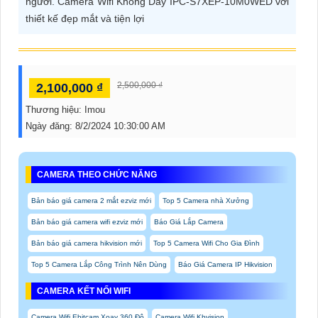
người. Camera Wifi Không Dây IPC-S7XEP-10M0WED với
thiết kế đẹp mắt và tiện lợi
2,500,000 ₫
2,100,000 ₫
Thương hiệu:
Imou
Ngày đăng:
8/2/2024 10:30:00 AM
CAMERA THEO CHỨC NĂNG
Bản báo giá camera 2 mắt ezviz mới
Top 5 Camera nhà Xưởng
Bản báo giá camera wifi ezviz mới
Báo Giá Lắp Camera
Bản báo giá camera hikvision mới
Top 5 Camera Wifi Cho Gia Đình
Top 5 Camera Lắp Công Trình Nên Dùng
Báo Giá Camera IP Hikvision
CAMERA KẾT NỐI WIFI
Camera Wifi Ebitcam Xoay 360 Độ
Camera Wifi Kbvision