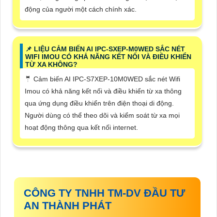
động của người một cách chính xác.
📌 LIỆU CẢM BIẾN AI IPC-SXEP-M0WED SẮC NÉT
WIFI IMOU CÓ KHẢ NĂNG KẾT NỐI VÀ ĐIỀU KHIỂN
TỪ XA KHÔNG?
🤵 Cảm biến AI IPC-S7XEP-10M0WED sắc nét Wifi
Imou có khả năng kết nối và điều khiển từ xa thông
qua ứng dụng điều khiển trên điện thoại di động.
Người dùng có thể theo dõi và kiểm soát từ xa mọi
hoạt động thông qua kết nối internet.
CÔNG TY TNHH TM-DV ĐẦU TƯ
AN THÀNH PHÁT