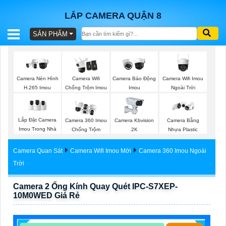
LẮP CAMERA QUẬN 8
SẢN PHẨM
BÁO
GIÁ
TRỌN
Camera Wifi Imou
Camera Nén Hình
Camera Wifi
Camera Báo Động
GÓI
Ngoài Trời
H.265 Imou
Chống Trộm Imou
Imou
Lắp Đặt Camera
Camera 360 Imou
Camera Kbvision
Camera Bằng
SẢN
Imou Trong Nhà
Chống Trộm
2K
Nhựa Plastic
PHẨM
Camera Quan Sát
Camera Wifi Imou Mới
Camera 360 Imou Ngoài
Trời
Camera 2 Ống Kính Quay Quét IPC-S7XEP-
TƯ
10M0WED Giá Rẻ
VẤN
LẮP