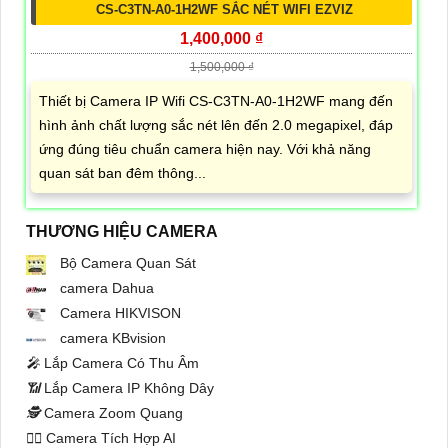
CS-C3TN-A0-1H2WF SẮC NÉT WIFI EZVIZ
1,400,000 ₫
1,500,000 ₫
Thiết bị Camera IP Wifi CS-C3TN-A0-1H2WF mang đến
hình ảnh chất lượng sắc nét lên đến 2.0 megapixel, đáp
ứng đúng tiêu chuẩn camera hiện nay. Với khả năng
quan sát ban đêm thông...
THƯƠNG HIỆU CAMERA
Bộ Camera Quan Sát
camera Dahua
Camera HIKVISON
camera KBvision
️🎤️
Lắp Camera Có Thu Âm
📶
Lắp Camera IP Không Dây
🕵️
Camera Zoom Quang
🧛‍♀️
Camera Tích Hợp AI