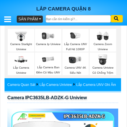
LẮP CAMERA QUẬN 8
SẢN PHẨM
BÁO
GIÁ
TRỌN
Lắp Camera UNV
Camera Starlight
Camera Ip Uniview
Camera Zoom
GÓI
Full Hd 1080P
Uniview
Uniview
Lắp Camera Ban
Lắp Camera
Camera UNV 4K
Camera Uniview
SẢN
Đêm Có Màu UNV
Uniview
Siêu Nét
Có Chống Trộm
PHẨM
Camera Quan Sát
Lắp Camera Uniview
Lắp Camera UNV Ghi Âm
Camera IPC3635LB-ADZK-G Uniview
TƯ
VẤN
LẮP