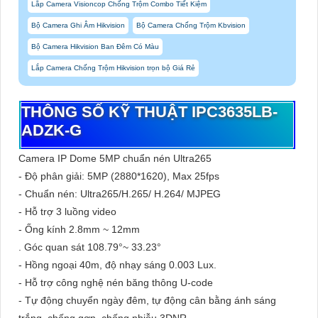
Lắp Camera Visioncop Chống Trộm Combo Tiết Kiệm
Bộ Camera Ghi Âm Hikvision
Bộ Camera Chống Trộm Kbvision
Bộ Camera Hikvision Ban Đêm Có Màu
Lắp Camera Chống Trộm Hikvision trọn bộ Giá Rẻ
THÔNG SỐ KỸ THUẬT IPC3635LB-
ADZK-G
Camera IP Dome 5MP chuẩn nén Ultra265
- Độ phân giải: 5MP (2880*1620), Max 25fps
- Chuẩn nén: Ultra265/H.265/ H.264/ MJPEG
- Hỗ trợ 3 luồng video
- Ống kính 2.8mm ~ 12mm
. Góc quan sát 108.79°~ 33.23°
- Hồng ngoại 40m, độ nhạy sáng 0.003 Lux.
- Hỗ trợ công nghệ nén băng thông U-code
- Tự động chuyển ngày đêm, tự động cân bằng ánh sáng