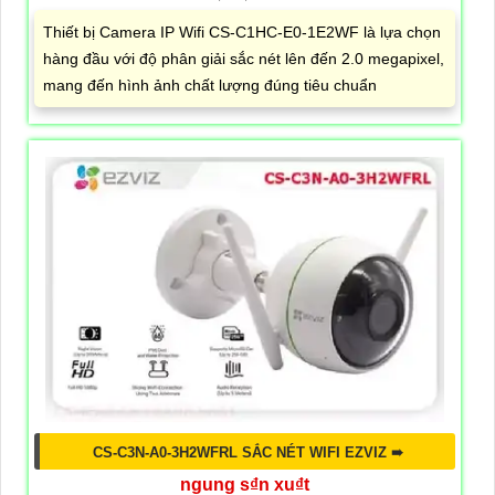
Thiết bị Camera IP Wifi CS-C1HC-E0-1E2WF là lựa chọn
hàng đầu với độ phân giải sắc nét lên đến 2.0 megapixel,
mang đến hình ảnh chất lượng đúng tiêu chuẩn
CS-C3N-A0-3H2WFRL SẮC NÉT WIFI EZVIZ ➠
ngung s₫n xu₫t