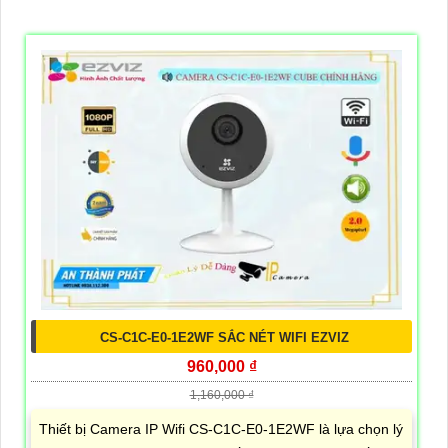
CS-C1C-E0-1E2WF SẮC NÉT WIFI EZVIZ
960,000 ₫
1,160,000 ₫
Thiết bị Camera IP Wifi CS-C1C-E0-1E2WF là lựa chọn lý