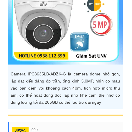
ĐẶT
PHỤ
KIỆN
CAMERA
TƯ
Camera IPC3635LB-ADZK-G là camera dome nhỏ gọn,
VẤN
lắp đặt kiểu dáng ốp trần, ống kính 5.0MP, nhìn có màu
DỊCH
vào ban đêm với khoảng cách 40m, tích hợp micro thu
VỤ
âm, có thể hoạt động độc lập nhờ khe cắm thẻ nhớ có
dung lượng tối đa 265GB có thể lữu trữ dài ngày
00 ₫
45%