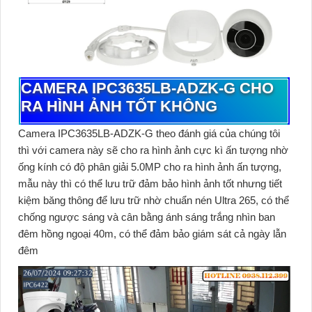
CAMERA IPC3635LB-ADZK-G CHO
RA HÌNH ẢNH TỐT KHÔNG
Camera IPC3635LB-ADZK-G
theo đánh giá của chúng tôi
thì với camera này sẽ cho ra hình ảnh cực kì ấn tượng nhờ
ống kính có độ phân giải 5.0MP cho ra hình ảnh ấn tượng,
mẫu này thì có thể lưu trữ đảm bảo hình ảnh tốt nhưng tiết
kiệm băng thông để lưu trữ nhờ chuẩn nén Ultra 265, có thể
chống ngược sáng và cân bằng ánh sáng trắng nhìn ban
đêm hồng ngoại 40m, có thể đảm bảo giám sát cả ngày lẫn
đêm