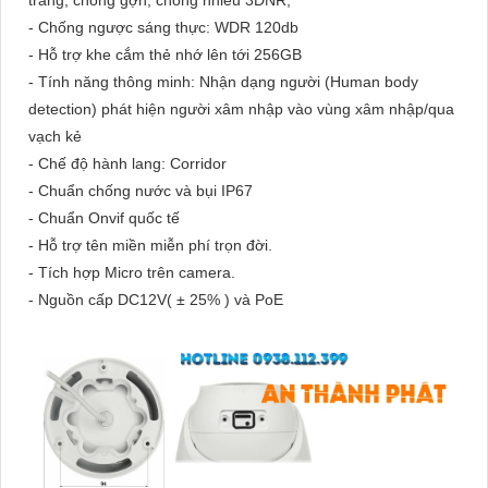
trắng, chống gợn, chống nhiễu 3DNR,
- Chống ngược sáng thực: WDR 120db
- Hỗ trợ khe cắm thẻ nhớ lên tới 256GB
- Tính năng thông minh: Nhận dạng người (Human body
detection) phát hiện người xâm nhập vào vùng xâm nhập/qua
vạch kẻ
- Chế độ hành lang: Corridor
- Chuẩn chống nước và bụi IP67
- Chuẩn Onvif quốc tế
- Hỗ trợ tên miền miễn phí trọn đời.
- Tích hợp Micro trên camera.
- Nguồn cấp DC12V( ± 25% ) và PoE