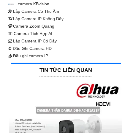
camera KBvision
️🎤️
Lắp Camera Có Thu Âm
📶
Lắp Camera IP Không Dây
🕵️
Camera Zoom Quang
🧛‍♀️
Camera Tích Hợp AI
💻
Lắp Camera IP Có Dây
⚙️
Đầu Ghi Camera HD
📥
Đầu ghi camera IP
TIN TỨC LIÊN QUAN