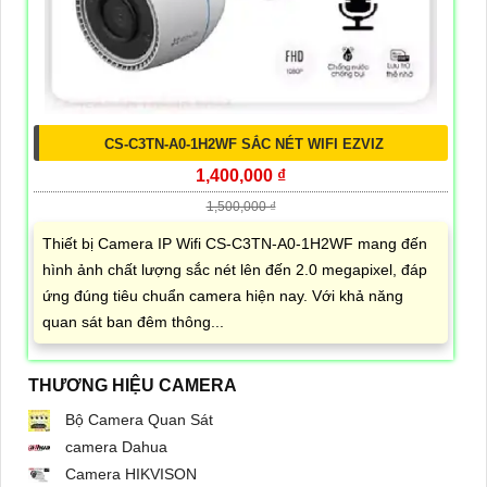
CS-C3TN-A0-1H2WF SẮC NÉT WIFI EZVIZ
1,400,000 ₫
1,500,000 ₫
Thiết bị Camera IP Wifi CS-C3TN-A0-1H2WF mang đến
hình ảnh chất lượng sắc nét lên đến 2.0 megapixel, đáp
ứng đúng tiêu chuẩn camera hiện nay. Với khả năng
quan sát ban đêm thông...
THƯƠNG HIỆU CAMERA
Bộ Camera Quan Sát
camera Dahua
Camera HIKVISON