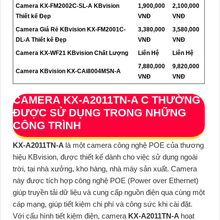
Camera KX-FM2002C-SL-A KBvision
1,900,000
2,100,000
Thiết kế Đẹp
VNĐ
VNĐ
Camera Giá Rẻ KBvision KX-FM2001C-
3,380,000
3,580,000
DL-A Thiết kế Đẹp
VNĐ
VNĐ
Camera KX-WF21 KBvision Chất Lượng
Liên Hệ
Liên Hệ
7,880,000
9,820,000
Camera KBvision KX-CAi8004MSN-A
VNĐ
VNĐ
CAMERA
KX-A2011TN-A
C THƯỜNG
ĐƯỢC SỬ DỤNG TRONG NHỮNG
CÔNG TRÌNH
KX-A2011TN-A
là một camera công nghệ POE của thương
hiệu KBvision, được thiết kế dành cho việc sử dụng ngoài
trời, tại nhà xưởng, kho hàng, nhà máy sản xuất. Camera
này được tích hợp công nghệ POE (Power over Ethernet)
giúp truyền tải dữ liệu và cung cấp nguồn điện qua cùng một
cáp mạng, giúp tiết kiệm chi phí và công sức khi cài đặt.
Với cấu hình tiết kiệm điện, camera
KX-A2011TN-A
hoạt