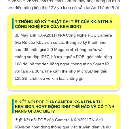
H.265+/H.265/H.264+/H.264 Camera này hoạt động ổn định
với điện năng tiêu thụ 12V và luôn có sẵn tại An Thành Phát.
❔ THÔNG SỐ KỸ THUẬT CHI TIẾT CỦA KX-A1TN-A
CÔNG NGHỆ POE CỦA KBVISION?
🙆‍♀️ Máy ảnh KX-A2011TN-A Công Nghệ POE Camera
Giá Rẻ của KBvision có các thông số kỹ thuật như
sau: độ phân giải 2.0 Megapixel, chống nước và
chống va đập IP67, hỗ trợ nguồn POE, góc nhìn rộng
108 độ, hỗ trợ đèn hồng ngoại thông minh Smart IR
với tầm xa 30m, khe cắm thẻ nhớ MicroSD lên đến
128GB, chất liệu vỏ kim loại chống gỉ.
‼️ KẾT NỐI POE CỦA CAMERA KX-A1TN-A TỪ
KBVISION HOẠT ĐỘNG NHƯ THẾ NÀO VÀ CÓ TÍNH
NĂNG GÌ ĐẶC BIỆT?
👩‍🌾 Kết nối POE của Camera KX-A2011TN-A từ
KBvision hoạt động thông qua việc truyền điện và dữ