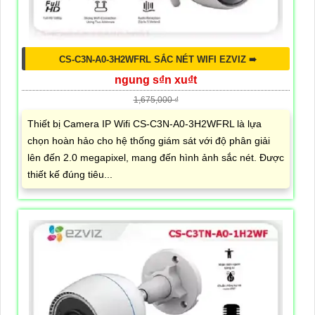
CS-C3N-A0-3H2WFRL SẮC NÉT WIFI EZVIZ ➠
ngung s₫n xu₫t
1,675,000 ₫
Thiết bị Camera IP Wifi CS-C3N-A0-3H2WFRL là lựa
chọn hoàn hảo cho hệ thống giám sát với độ phân giải
lên đến 2.0 megapixel, mang đến hình ảnh sắc nét. Được
thiết kế đúng tiêu...