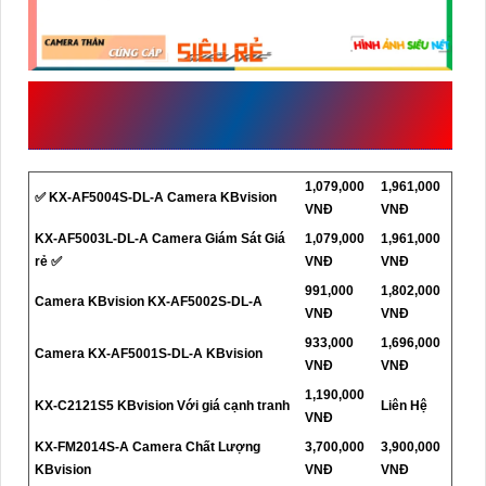
NHỮNG MẪU CAMERA BÁN CHẠY
CÓ THỂ THAM KHẢO
1,079,000
1,961,000
✅ KX-AF5004S-DL-A Camera KBvision
VNĐ
VNĐ
KX-AF5003L-DL-A Camera Giám Sát Giá
1,079,000
1,961,000
rẻ ✅
VNĐ
VNĐ
991,000
1,802,000
Camera KBvision KX-AF5002S-DL-A
VNĐ
VNĐ
933,000
1,696,000
Camera KX-AF5001S-DL-A KBvision
VNĐ
VNĐ
1,190,000
KX-C2121S5 KBvision Với giá cạnh tranh
Liên Hệ
VNĐ
KX-FM2014S-A Camera Chất Lượng
3,700,000
3,900,000
KBvision
VNĐ
VNĐ