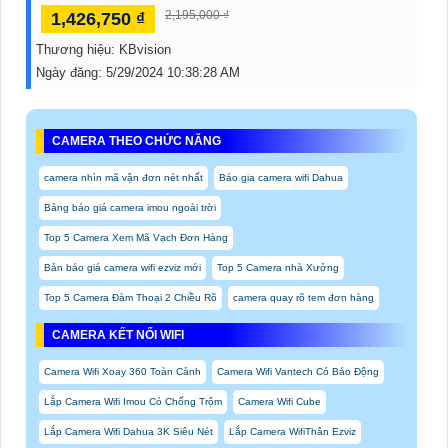
2,195,000 ₫
1,426,750 ₫
Thương hiệu:
KBvision
Ngày đăng:
5/29/2024 10:38:28 AM
CAMERA THEO CHỨC NĂNG
camera nhìn mã vận đơn nét nhất
Báo gia camera wifi Dahua
Bảng báo giá camera imou ngoài trời
Top 5 Camera Xem Mã Vạch Đơn Hàng
Bản báo giá camera wifi ezviz mới
Top 5 Camera nhà Xưởng
Top 5 Camera Đàm Thoại 2 Chiều Rõ
camera quay rõ tem đơn hàng
CAMERA KẾT NỐI WIFI
Camera Wifi Xoay 360 Toàn Cảnh
Camera Wifi Vantech Có Báo Động
Lắp Camera Wifi Imou Có Chống Trộm
Camera Wifi Cube
Lắp Camera Wifi Dahua 3K Siêu Nét
Lắp Camera WifiThân Ezviz