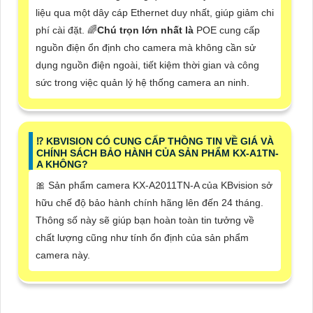
liệu qua một dây cáp Ethernet duy nhất, giúp giảm chi
phí cài đặt. 🌈
Chú trọn lớn nhất là
POE cung cấp
nguồn điện ổn định cho camera mà không cần sử
dụng nguồn điện ngoài, tiết kiệm thời gian và công
sức trong việc quản lý hệ thống camera an ninh.
⁉️ KBVISION CÓ CUNG CẤP THÔNG TIN VỀ GIÁ VÀ
CHÍNH SÁCH BẢO HÀNH CỦA SẢN PHẨM KX-A1TN-
A KHÔNG?
🎀 Sản phẩm camera KX-A2011TN-A của KBvision sở
hữu chế độ bảo hành chính hãng lên đến 24 tháng.
Thông số này sẽ giúp bạn hoàn toàn tin tưởng về
chất lượng cũng như tính ổn định của sản phẩm
camera này.