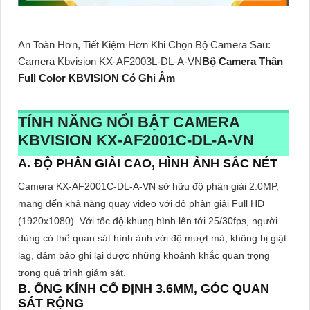
An Toàn Hơn, Tiết Kiệm Hơn Khi Chọn Bộ Camera Sau:
Camera Kbvision KX-AF2003L-DL-A-VN
Bộ Camera Thân
Full Color KBVISION Có Ghi Âm
TÍNH NĂNG NỔI BẬT CAMERA
KBVISION
KX-AF2001C-DL-A-VN
A. ĐỘ PHÂN GIẢI CAO, HÌNH ẢNH SẮC NÉT
Camera KX-AF2001C-DL-A-VN sở hữu độ phân giải 2.0MP,
mang đến khả năng quay video với độ phân giải Full HD
(1920x1080). Với tốc độ khung hình lên tới 25/30fps, người
dùng có thể quan sát hình ảnh với độ mượt mà, không bị giật
lag, đảm bảo ghi lại được những khoảnh khắc quan trọng
trong quá trình giám sát.
B. ỐNG KÍNH CỐ ĐỊNH 3.6MM, GÓC QUAN
SÁT RỘNG