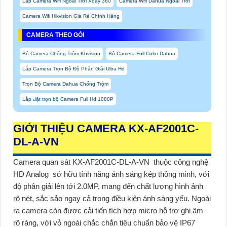
Lắp Camera Wifi Ngoài Trời Xoay 360
Camera Wifi Dahua Ngoài Trời
Camera Wifi Hikvision Giá Rẻ Chính Hãng
CAMERA THEO GÓI
Bộ Camera Chống Trộm Kbvision
Bộ Camera Full Color Dahua
Lắp Camera Trọn Bộ Độ Phân Giải Ultra Hd
Trọn Bộ Camera Dahua Chống Trộm
Lắp đặt trọn bộ Camera Full Hd 1080P
GIỚI THIỆU CAMERA KX-AF2001C-
DL-A-VN
Camera quan sát KX-AF2001C-DL-A-VN
thuộc công nghệ
HD Analog sở hữu tính năng ánh sáng kép thông minh, với
độ phân giải lên tới 2.0MP, mang đến chất lượng hình ảnh
rõ nét, sắc sảo ngay cả trong điều kiện ánh sáng yếu. Ngoài
ra camera còn được cải tiến tích hợp micro hỗ trợ ghi âm
rõ ràng, với vỏ ngoài chắc chắn tiêu chuẩn bảo vệ IP67