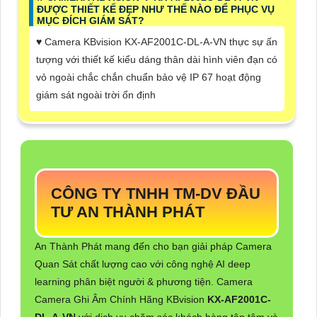
ĐƯỢC THIẾT KẾ ĐẸP NHƯ THẾ NÀO ĐỂ PHỤC VỤ
MỤC ĐÍCH GIÁM SÁT?
♥️ Camera KBvision KX-AF2001C-DL-A-VN thực sự ấn
tượng với thiết kế kiểu dáng thân dài hình viên đạn có
vỏ ngoài chắc chắn chuẩn bảo vệ IP 67 hoạt động
giám sát ngoài trời ổn định
CÔNG TY TNHH TM-DV ĐẦU
TƯ AN THÀNH PHÁT
An Thành Phát mang đến cho bạn giải pháp Camera
Quan Sát chất lượng cao với công nghệ AI deep
learning phân biệt người & phương tiện. Camera
Camera Ghi Âm Chính Hãng KBvision
KX-AF2001C-
DL-A-VN
với dịch vụ chăm sóc khách hàng tận tâm và