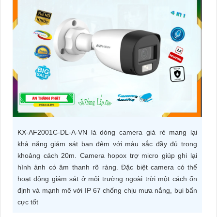
ĐẶT
PHỤ
KIỆN
CAMERA
TƯ
VẤN
KX-AF2001C-DL-A-VN là dòng camera giá rẻ mang lại
DỊCH
khả năng giám sát ban đêm với màu sắc đầy đủ trong
VỤ
khoảng cách 20m. Camera hopox trợ micro giúp ghi lại
hình ảnh có âm thanh rõ ràng. Đặc biệt camera có thể
hoạt động giám sát ở môi trường ngoài trời một cách ổn
định và mạnh mẽ với IP 67 chống chịu mưa nắng, bụi bẩn
cực tốt