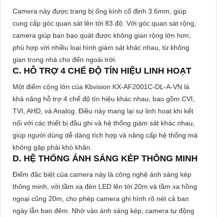
Camera này được trang bị ống kính cố định 3.6mm, giúp
cung cấp góc quan sát lên tới 83 độ. Với góc quan sát rộng,
camera giúp bạn bao quát được không gian rộng lớn hơn,
phù hợp với nhiều loại hình giám sát khác nhau, từ không
gian trong nhà cho đến ngoài trời.
C. HỖ TRỢ 4 CHẾ ĐỘ TÍN HIỆU LINH HOẠT
Một điểm cộng lớn của Kbvision KX-AF2001C-DL-A-VN là
khả năng hỗ trợ 4 chế độ tín hiệu khác nhau, bao gồm CVI,
TVI, AHD, và Analog. Điều này mang lại sự linh hoạt khi kết
nối với các thiết bị đầu ghi và hệ thống giám sát khác nhau,
giúp người dùng dễ dàng tích hợp và nâng cấp hệ thống mà
không gặp phải khó khăn.
D. HỆ THỐNG ÁNH SÁNG KÉP THÔNG MINH
Điểm đặc biệt của camera này là công nghệ ánh sáng kép
thông minh, với tầm xa đèn LED lên tới 20m và tầm xa hồng
ngoại cũng 20m, cho phép camera ghi hình rõ nét cả ban
ngày lẫn ban đêm. Nhờ vào ánh sáng kép, camera tự động