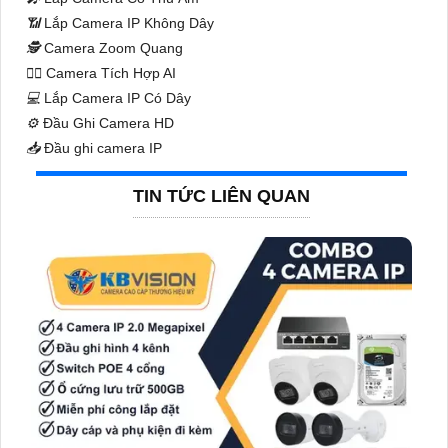
📶
Lắp Camera IP Không Dây
🕵️
Camera Zoom Quang
🧛‍♀️
Camera Tích Hợp AI
💻
Lắp Camera IP Có Dây
⚙️
Đầu Ghi Camera HD
📥
Đầu ghi camera IP
TIN TỨC LIÊN QUAN