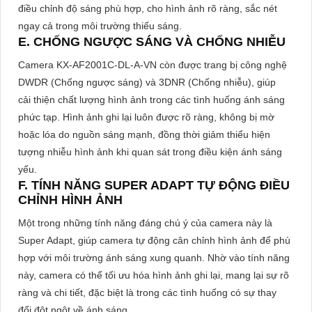
điều chỉnh độ sáng phù hợp, cho hình ảnh rõ ràng, sắc nét
ngay cả trong môi trường thiếu sáng.
E. CHỐNG NGƯỢC SÁNG VÀ CHỐNG NHIỄU
Camera KX-AF2001C-DL-A-VN còn được trang bị công nghệ
DWDR (Chống ngược sáng) và 3DNR (Chống nhiễu), giúp
cải thiện chất lượng hình ảnh trong các tình huống ánh sáng
phức tạp. Hình ảnh ghi lại luôn được rõ ràng, không bị mờ
hoặc lóa do nguồn sáng mạnh, đồng thời giảm thiểu hiện
tượng nhiễu hình ảnh khi quan sát trong điều kiện ánh sáng
yếu.
F. TÍNH NĂNG SUPER ADAPT TỰ ĐỘNG ĐIỀU
CHỈNH HÌNH ẢNH
Một trong những tính năng đáng chú ý của camera này là
Super Adapt, giúp camera tự động cân chỉnh hình ảnh để phù
hợp với môi trường ánh sáng xung quanh. Nhờ vào tính năng
này, camera có thể tối ưu hóa hình ảnh ghi lại, mang lại sự rõ
ràng và chi tiết, đặc biệt là trong các tình huống có sự thay
đổi đột ngột về ánh sáng.