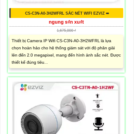
CS-C3N-A0-3H2WFRL SẮC NÉT WIFI EZVIZ ➠
ngung s₫n xu₫t
1,675,000 ₫
Thiết bị Camera IP Wifi CS-C3N-A0-3H2WFRL là lựa
chọn hoàn hảo cho hệ thống giám sát với độ phân giải
lên đến 2.0 megapixel, mang đến hình ảnh sắc nét. Được
thiết kế đúng tiêu...