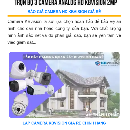
BÁO GIÁ CAMERA HD KBVISION GIÁ RẺ
Camera KBvision là sự lựa chọn hoàn hảo để bảo vệ an
ninh cho căn nhà hoặc công ty của bạn. Với chất lượng
hình ảnh sắc nét và độ phân giải cao, bạn sẽ yên tâm về
việc giám sát...
LẮP CAMERA KBVISION GIÁ RẺ CHÍNH HÃNG