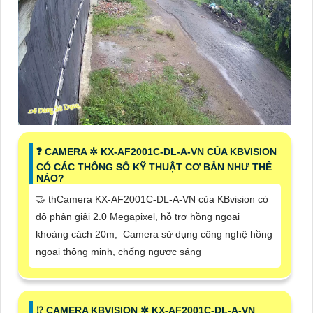
❓ CAMERA ✲ KX-AF2001C-DL-A-VN CỦA KBVISION
CÓ CÁC THÔNG SỐ KỸ THUẬT CƠ BẢN NHƯ THẾ
NÀO?
🤝 thCamera KX-AF2001C-DL-A-VN của KBvision có
độ phân giải 2.0 Megapixel, hỗ trợ hồng ngoại
khoảng cách 20m, Camera sử dụng công nghệ hồng
ngoại thông minh, chống ngược sáng
⁉️ CAMERA KBVISION ✲ KX-AF2001C-DL-A-VN