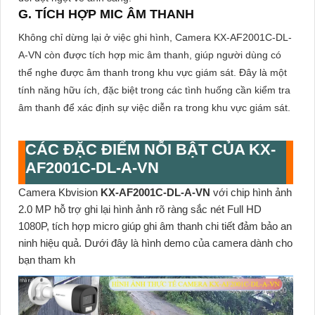
G. TÍCH HỢP MIC ÂM THANH
Không chỉ dừng lại ở việc ghi hình, Camera KX-AF2001C-DL-
A-VN còn được tích hợp mic âm thanh, giúp người dùng có
thể nghe được âm thanh trong khu vực giám sát. Đây là một
tính năng hữu ích, đặc biệt trong các tình huống cần kiểm tra
âm thanh để xác định sự việc diễn ra trong khu vực giám sát.
CÁC ĐẶC ĐIỂM NỖI BẬT CỦA
KX-
AF2001C-DL-A-VN
Camera Kbvision
KX-AF2001C-DL-A-VN
với chip hình ảnh
2.0 MP hỗ trợ ghi lại hình ảnh rõ ràng sắc nét Full HD
1080P, tích hợp micro giúp ghi âm thanh chi tiết đảm bảo an
ninh hiệu quả. Dưới đây là hình demo của camera dành cho
bạn tham kh