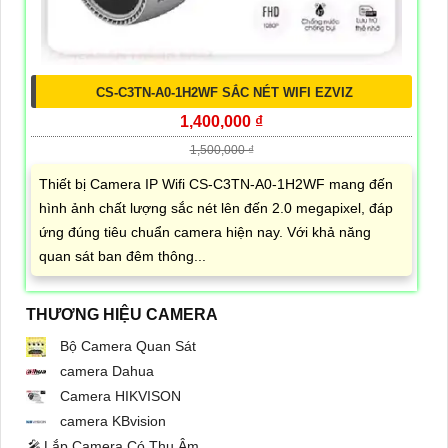
CS-C3TN-A0-1H2WF SẮC NÉT WIFI EZVIZ
1,400,000 ₫
1,500,000 ₫
Thiết bị Camera IP Wifi CS-C3TN-A0-1H2WF mang đến
hình ảnh chất lượng sắc nét lên đến 2.0 megapixel, đáp
ứng đúng tiêu chuẩn camera hiện nay. Với khả năng
quan sát ban đêm thông...
THƯƠNG HIỆU CAMERA
Bộ Camera Quan Sát
camera Dahua
Camera HIKVISON
camera KBvision
️🎤️
Lắp Camera Có Thu Âm