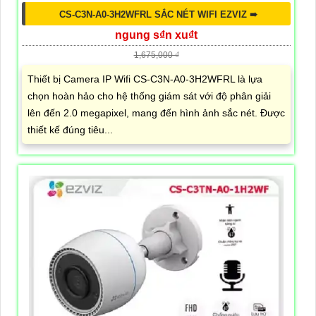
CS-C3N-A0-3H2WFRL SẮC NÉT WIFI EZVIZ ➠
ngung s₫n xu₫t
1,675,000 ₫
Thiết bị Camera IP Wifi CS-C3N-A0-3H2WFRL là lựa
chọn hoàn hảo cho hệ thống giám sát với độ phân giải
lên đến 2.0 megapixel, mang đến hình ảnh sắc nét. Được
thiết kế đúng tiêu...