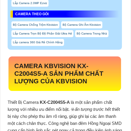
Lắp Camera 2.0MP Ezviz
CAMERA THEO GÓI
Bộ Camera Chống Trộm Kbvision
Bộ Camera Ghi Âm Kbvision
Lắp Camera Trọn Bộ Độ Phân Giải Ultra Hd
Bộ Camera Trong Nhà
Lắp camera 360 Giá Rẻ Chính Hãng
CAMERA KBVISION
KX-
C2004S5-A
SẢN PHẨM CHẤT
LƯỢNG CỦA KBVISION
Thiết Bị Camera
KX-C2004S5-A
là một sản phẩm chất
lượng với nhiều ưu điểm nổi bật. ☣️
ấn tượng trước hết
thiết
bị này cho phép thu âm rõ ràng, giúp ghi lại các âm thanh
một cách chân thực. Công nghệ ban đêm Hồng Ngoại SMD
cung cấp hình ảnh sắc nét ngay cả trong điều kiện ánh sáng