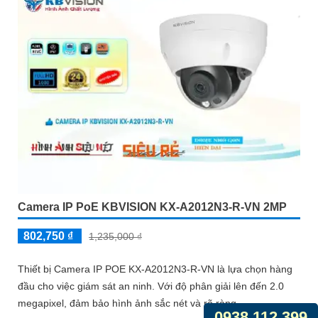
Camera IP PoE KBVISION KX-A2012N3-R-VN 2MP
802,750 ₫
1,235,000 ₫
Thiết bị Camera IP POE KX-A2012N3-R-VN là lựa chọn hàng
đầu cho việc giám sát an ninh. Với độ phân giải lên đến 2.0
megapixel, đảm bảo hình ảnh sắc nét và rõ ràng
0938.112.399