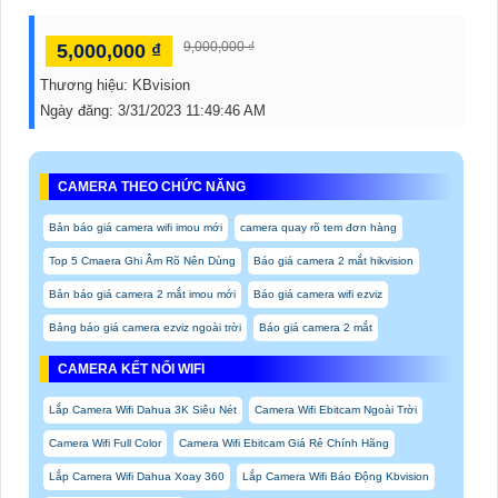
9,000,000 ₫
5,000,000 ₫
Thương hiệu:
KBvision
Ngày đăng:
3/31/2023 11:49:46 AM
CAMERA THEO CHỨC NĂNG
Bản báo giá camera wifi imou mới
camera quay rõ tem đơn hàng
Top 5 Cmaera Ghi Âm Rõ Nên Dùng
Báo giá camera 2 mắt hikvision
Bản báo giá camera 2 mắt imou mới
Báo giá camera wifi ezviz
Bảng báo giá camera ezviz ngoài trời
Báo giá camera 2 mắt
CAMERA KẾT NỐI WIFI
Lắp Camera Wifi Dahua 3K Siêu Nét
Camera Wifi Ebitcam Ngoài Trời
Camera Wifi Full Color
Camera Wifi Ebitcam Giá Rẻ Chính Hãng
Lắp Camera Wifi Dahua Xoay 360
Lắp Camera Wifi Báo Động Kbvision