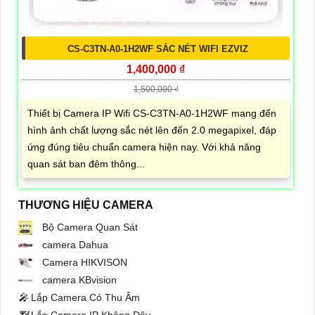
CS-C3TN-A0-1H2WF SẮC NÉT WIFI EZVIZ
1,400,000 ₫
1,500,000 ₫
Thiết bị Camera IP Wifi CS-C3TN-A0-1H2WF mang đến
hình ảnh chất lượng sắc nét lên đến 2.0 megapixel, đáp
ứng đúng tiêu chuẩn camera hiện nay. Với khả năng
quan sát ban đêm thông...
THƯƠNG HIỆU CAMERA
Bộ Camera Quan Sát
camera Dahua
Camera HIKVISON
camera KBvision
️🎤️
Lắp Camera Có Thu Âm
📶
Lắp Camera IP Không Dây