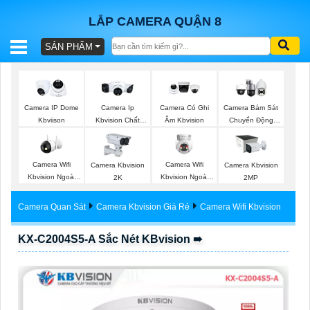
LẮP CAMERA QUẬN 8
SẢN PHẨM
BÁO
GIÁ
TRỌN
Camera IP Dome
Camera Ip
Camera Có Ghi
Camera Bám Sát
GÓI
Kbviison
Kbvision Chất
Âm Kbvision
Chuyển Động
Lượng
Kbvision
Camera Wifi
Camera Wifi
Camera Kbvision
Camera Kbvision
SẢN
Kbvision Ngoài
Kbvision Ngoài
2K
2MP
Trời
Trời 360
PHẨM
Camera Quan Sát
Camera Kbvision Giá Rẻ
Camera Wifi Kbvision
KX-C2004S5-A Sắc Nét KBvision ➠
TƯ
VẤN
LẮP