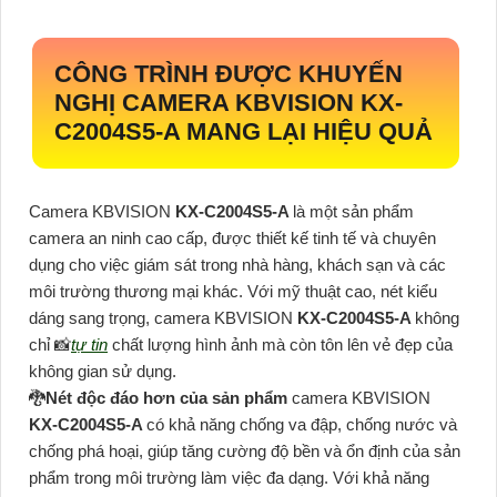
CÔNG TRÌNH ĐƯỢC KHUYẾN
NGHỊ CAMERA KBVISION
KX-
C2004S5-A
MANG LẠI HIỆU QUẢ
Camera KBVISION
KX-C2004S5-A
là một sản phẩm
camera an ninh cao cấp, được thiết kế tinh tế và chuyên
dụng cho việc giám sát trong nhà hàng, khách sạn và các
môi trường thương mại khác. Với mỹ thuật cao, nét kiểu
dáng sang trọng, camera KBVISION
KX-C2004S5-A
không
chỉ 📸
tự tin
chất lượng hình ảnh mà còn tôn lên vẻ đẹp của
không gian sử dụng.
🐉️
Nét độc đáo hơn của sản phẩm
camera KBVISION
KX-C2004S5-A
có khả năng chống va đập, chống nước và
chống phá hoại, giúp tăng cường độ bền và ổn định của sản
phẩm trong môi trường làm việc đa dạng. Với khả năng