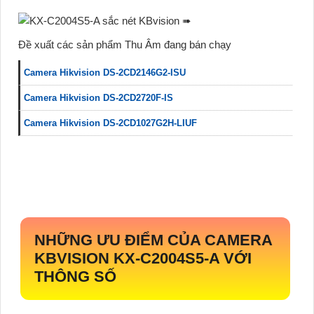
Đề xuất các sản phẩm Thu Âm đang bán chạy
Camera Hikvision DS-2CD2146G2-ISU
Camera Hikvision DS-2CD2720F-IS
Camera Hikvision DS-2CD1027G2H-LIUF
NHỮNG ƯU ĐIỂM CỦA CAMERA
KBVISION
KX-C2004S5-A
VỚI
THÔNG SỐ