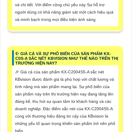
và chi tiết. Với điểm cộng chủ yếu này Sự hỗ trợ
người dùng có khả năng giám sát một cách hiệu quả
và minh bạch trong mọi điều kiện ánh sáng.
☪ GIÁ CẢ VÀ SỰ PHỔ BIẾN CỦA SẢN PHẨM KX-
C0S-A SẮC NÉT KBVISION NHƯ THẾ NÀO TRÊN THỊ
TRƯỜNG HIỆN NAY?
️🎉 Giá cả của sản phẩm KX-C2004S5-A sắc nét
KBvision được đánh giá là phù hợp với chất lượng và
tính năng mà sản phẩm mang lại. Sự phổ biến của
sản phẩm này trên thị trường hiện nay đang tăng lên
đáng kể, thu hút sự quan tâm từ khách hàng và các
doanh nghiệp. Đặc điểm sắc nét của KX-C2004S5-A
cùng với thương hiệu đáng tin cậy của KBvision là
những yếu tố quan trọng khiến sản phẩm trở nên phổ
biến.