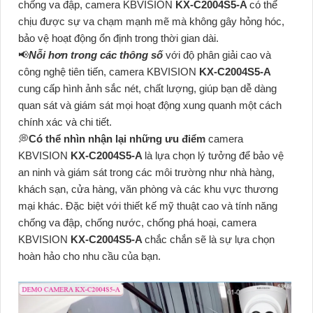
chống va đập, camera KBVISION
KX-C2004S5-A
có thể
chịu được sự va chạm mạnh mẽ mà không gây hỏng hóc,
bảo vệ hoạt động ổn định trong thời gian dài.
📢
Nỗi hơn trong các thông số
với độ phân giải cao và
công nghệ tiên tiến, camera KBVISION
KX-C2004S5-A
cung cấp hình ảnh sắc nét, chất lượng, giúp bạn dễ dàng
quan sát và giám sát mọi hoạt động xung quanh một cách
chính xác và chi tiết.
💭
Có thể nhìn nhận lại những ưu điểm
camera
KBVISION
KX-C2004S5-A
là lựa chọn lý tưởng để bảo vệ
an ninh và giám sát trong các môi trường như nhà hàng,
khách sạn, cửa hàng, văn phòng và các khu vực thương
mại khác. Đặc biệt với thiết kế mỹ thuật cao và tính năng
chống va đập, chống nước, chống phá hoại, camera
KBVISION
KX-C2004S5-A
chắc chắn sẽ là sự lựa chọn
hoàn hảo cho nhu cầu của bạn.