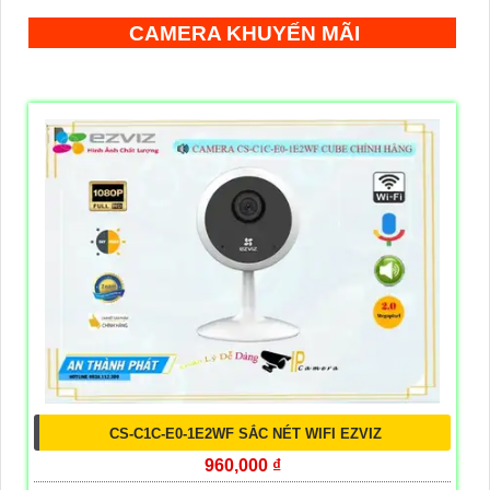
CAMERA KHUYẾN MÃI
CS-C1C-E0-1E2WF SẮC NÉT WIFI EZVIZ
960,000 ₫