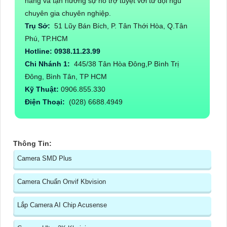
hãng và tận hưởng sự hỗ trợ tuyệt vời từ đội ngũ
chuyên gia chuyên nghiệp.
Trụ Sở:
51 Lũy Bán Bích, P. Tân Thới Hòa, Q.Tân
Phú, TP.HCM
Hotline: 0938.11.23.99
Chi Nhánh 1:
445/38 Tân Hòa Đông,P Bình Trị
Đông, Bình Tân, TP HCM
Kỹ Thuật:
0906.855.330
Điện Thoại:
(028) 6688.4949
Thông Tin:
Camera SMD Plus
Camera Chuẩn Onvif Kbvision
Lắp Camera AI Chip Acusense