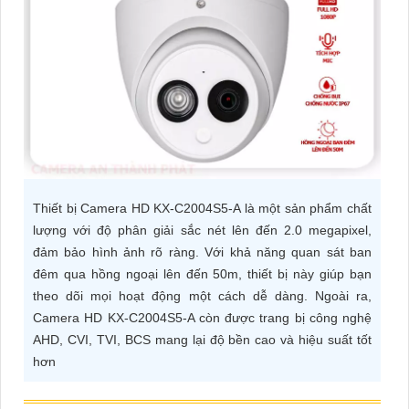
ĐẶT
PHỤ
KIỆN
CAMERA
Thiết bị Camera HD KX-C2004S5-A là một sản phẩm chất
TƯ
lượng với độ phân giải sắc nét lên đến 2.0 megapixel,
VẤN
đảm bảo hình ảnh rõ ràng. Với khả năng quan sát ban
DỊCH
đêm qua hồng ngoại lên đến 50m, thiết bị này giúp bạn
VỤ
theo dõi mọi hoạt động một cách dễ dàng. Ngoài ra,
Camera HD KX-C2004S5-A còn được trang bị công nghệ
AHD, CVI, TVI, BCS mang lại độ bền cao và hiệu suất tốt
hơn