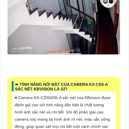
➽ TÍNH NĂNG NỔI BẬT CỦA CAMERA KX-C0S-A
SẮC NÉT KBVISION LÀ GÌ?
♥️ Camera KX-C2004S5-A sắc nét của KBvision được
đánh giá cao với tính năng đặc biệt là chất lượng
hình ảnh sắc nét và chi tiết. Với độ phân giải cao,
camera này mang lại hình ảnh rõ nét, màu sắc sống
động, giúp quan sát mọi chi tiết một cách chính xác