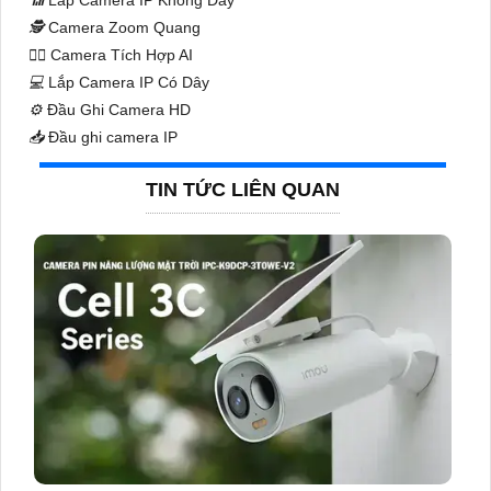
🕵️
Camera Zoom Quang
🧛‍♀️
Camera Tích Hợp AI
💻
Lắp Camera IP Có Dây
⚙️
Đầu Ghi Camera HD
📥
Đầu ghi camera IP
TIN TỨC LIÊN QUAN