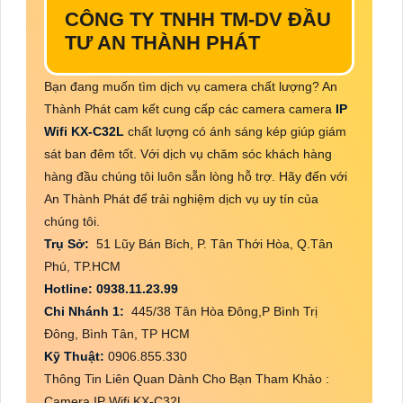
CÔNG TY TNHH TM-DV ĐẦU
TƯ AN THÀNH PHÁT
Bạn đang muốn tìm dịch vụ camera chất lượng? An
Thành Phát cam kết cung cấp các camera camera
IP
Wifi KX-C32L
chất lượng có ánh sáng kép giúp giám
sát ban đêm tốt. Với dịch vụ chăm sóc khách hàng
hàng đầu chúng tôi luôn sẵn lòng hỗ trợ. Hãy đến với
An Thành Phát để trải nghiệm dịch vụ uy tín của
chúng tôi.
Trụ Sở:
51 Lũy Bán Bích, P. Tân Thới Hòa, Q.Tân
Phú, TP.HCM
Hotline: 0938.11.23.99
Chi Nhánh 1:
445/38 Tân Hòa Đông,P Bình Trị
Đông, Bình Tân, TP HCM
Kỹ Thuật:
0906.855.330
Thông Tin Liên Quan Dành Cho Bạn Tham Khảo :
Camera IP Wifi KX-C32L