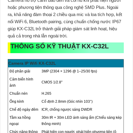
Camera hỗ trợ cảnh báo đèn và còi hú khi phát hiện người
hoặc phương tiện thông qua công nghệ SMD Plus. Ngoài
ra, khả năng đàm thoại 2 chiều qua mic và loa tích hợp, kết
nối WiFi 6, Bluetooth pairing, cùng chuẩn chống nước IP67
giúp
KX-C32L
trở thành giải pháp giám sát linh hoạt, hiệu
quả cả trong nhà lẫn ngoài trời.
THÔNG SỐ KỸ THUẬT KX-C32L
Camera IP Wifi KX-C32L
Độ phân giải
3MP (2304 × 1296 @ 1–25/30 fps)
Cảm biến hình
CMOS 1/2.8"
ảnh
Chuẩn nén
H.265
Ống kính
Cố định 2.8mm (Góc nhìn 103°)
Chế độ ngày đêm
ICR, chống ngược sáng DWDR
Tầm xa hồng
30m IR + 30m LED ánh sáng ấm (Chiếu sáng kép
ngoại
thông minh)
Chức năng thông
Phát hiện con người, phát hiện phương tiện (ô