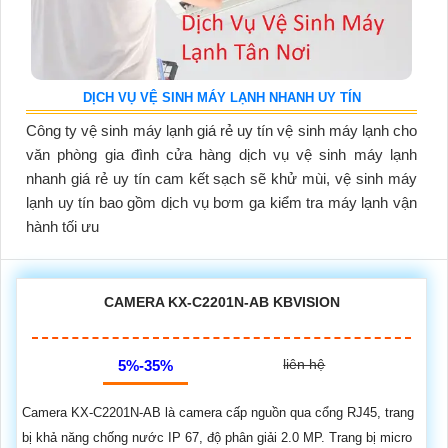
DỊCH VỤ VỆ SINH MÁY LẠNH NHANH UY TÍN
Công ty vệ sinh máy lạnh giá rẻ uy tín vệ sinh máy lạnh cho
văn phòng gia đình cửa hàng dịch vụ vệ sinh máy lạnh
nhanh giá rẻ uy tín cam kết sạch sẽ khử mùi, vệ sinh máy
lạnh uy tín bao gồm dịch vụ bơm ga kiểm tra máy lạnh vận
hành tối ưu
CAMERA KX-C2201N-AB KBVISION
liên hệ
5%-35%
Camera KX-C2201N-AB là camera cấp nguồn qua cổng RJ45, trang
bị khả năng chống nước IP 67, độ phân giải 2.0 MP. Trang bị micro