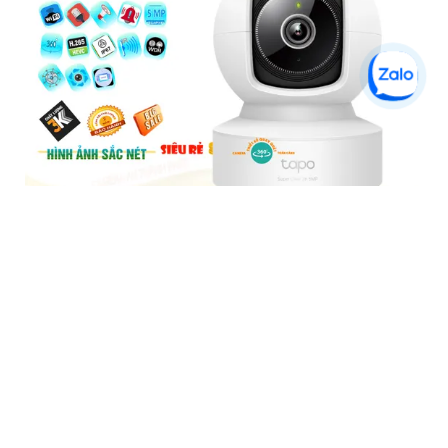
Tapo C202 Camera Giá Rẻ
5%-35%
liên hệ
Camera Tapo C202 là một loại camera giá rẻ nhưng có nhiều
ưu điểm. Với khả năng khe cắm thẻ nhớ Micro SD dung lượng
lớn IP Wifi chức năng đàm thoại 2 chiều hình ảnh chất lượng
Full HD 1080P