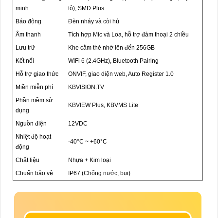
minh
tô), SMD Plus
Báo động
Đèn nháy và còi hú
Âm thanh
Tích hợp Mic và Loa, hỗ trợ đàm thoại 2 chiều
Lưu trữ
Khe cắm thẻ nhớ lên đến 256GB
Kết nối
WiFi 6 (2.4GHz), Bluetooth Pairing
Hỗ trợ giao thức
ONVIF, giao diện web, Auto Register 1.0
Miền miễn phí
KBVISION.TV
Phần mềm sử
KBVIEW Plus, KBVMS Lite
dụng
Nguồn điện
12VDC
Nhiệt độ hoạt
-40°C ~ +60°C
động
Chất liệu
Nhựa + Kim loại
Chuẩn bảo vệ
IP67 (Chống nước, bụi)