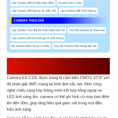
Lắp Camera Wifi Có Màu Ban Đêm
Camera Imou Cube
Lắp Camera Wifi Dahua 3K Siêu Nét
Lắp Camera Wifi Thân Dahua
CAMERA THEO GÓI
Lắp Camera Trọn Bộ Độ Phân Giải Ultra Hd
Trọn Bộ Camera Ip Visioncop
Lắp camera wifi hot nhất giá rẻ chất lượng
Bộ Camera Đàm Thoại 2 Chiều
Trọn Bộ Camera Nên Dùng sắc nét
VÀI NÉT ĐÁNG CHÚ Ý CỦA CAMERA
KX-C32L
Camera KX-C32L
được trang bị cảm biến CMOS 1/2.8" với
độ phân giải 3MP, mang lại hình ảnh sắc nét. Nhờ công
nghệ chiếu sáng kép thông minh kết hợp hồng ngoại và
LED ánh sáng ấm, camera có thể ghi hình có màu ban đêm
lên đến 30m, giúp tăng hiệu quả giám sát trong mọi điều
kiện ánh sáng.