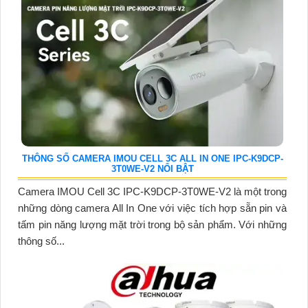
THÔNG SỐ CAMERA IMOU CELL 3C ALL IN ONE IPC-K9DCP-
3T0WE-V2 NỔI BẬT
Camera IMOU Cell 3C IPC-K9DCP-3T0WE-V2 là một trong
những dòng camera All In One với việc tích hợp sẵn pin và
tấm pin năng lượng mặt trời trong bộ sản phẩm. Với những
thông số...