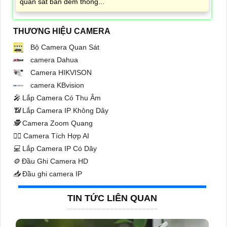
quan sát ban đêm thông...
THƯƠNG HIỆU CAMERA
Bộ Camera Quan Sát
camera Dahua
Camera HIKVISON
camera KBvision
️🎤️
Lắp Camera Có Thu Âm
📶
Lắp Camera IP Không Dây
🕵️
Camera Zoom Quang
🧛‍♀️
Camera Tích Hợp AI
💻
Lắp Camera IP Có Dây
⚙️
Đầu Ghi Camera HD
📥
Đầu ghi camera IP
TIN TỨC LIÊN QUAN