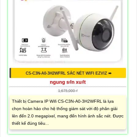
CS-C3N-A0-3H2WFRL SẮC NÉT WIFI EZVIZ ➠
ngung s₫n xu₫t
1,675,000 ₫
Thiết bị Camera IP Wifi CS-C3N-A0-3H2WFRL là lựa
chọn hoàn hảo cho hệ thống giám sát với độ phân giải
lên đến 2.0 megapixel, mang đến hình ảnh sắc nét. Được
thiết kế đúng tiêu...