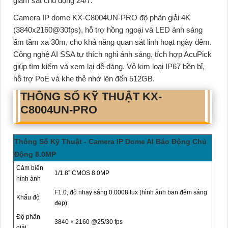
giám sát chủ động 24/7.
Camera IP dome KX-C8004UN-PRO
độ phân giải 4K
(3840x2160@30fps), hỗ trợ hồng ngoại và LED ánh sáng
ấm tầm xa 30m, cho khả năng quan sát linh hoạt ngày đêm.
Công nghệ AI SSA tự thích nghi ánh sáng, tích hợp AcuPick
giúp tìm kiếm và xem lại dễ dàng. Vỏ kim loại IP67 bền bỉ,
hỗ trợ PoE và khe thẻ nhớ lên đến 512GB.
THÔNG SỐ KỸ THUẬT KX-
C8004UN-PRO
Thông Số Kỹ Thuật - Camera IP Dome AI Báo Động Chủ
Động 8.0MP
Cảm biến
1/1.8” CMOS 8.0MP
hình ảnh
F1.0, độ nhạy sáng 0.0008 lux (hình ảnh ban đêm sáng
Khẩu độ
đẹp)
Độ phân
3840 × 2160 @25/30 fps
giải