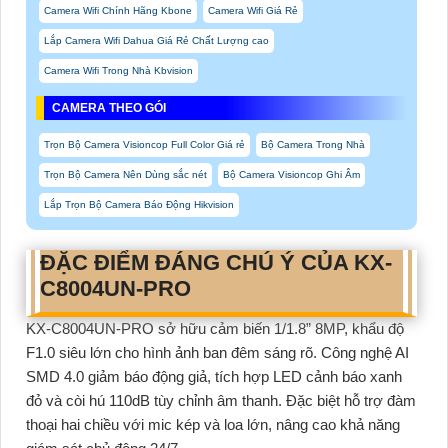
Camera Wifi Chính Hãng Kbone
Camera Wifi Giá Rẻ
Lắp Camera Wifi Dahua Giá Rẻ Chất Lượng cao
Camera Wifi Trong Nhà Kbvision
CAMERA THEO GÓI
Trọn Bộ Camera Visioncop Full Color Giá rẻ
Bộ Camera Trong Nhà
Trọn Bộ Camera Nên Dùng sắc nét
Bộ Camera Visioncop Ghi Âm
Lắp Trọn Bộ Camera Báo Động Hikvision
ĐẶC ĐIỂM ĐÁNG CHÚ Ý CỦA KX-
C8004UN-PRO
KX-C8004UN-PRO
sở hữu cảm biến 1/1.8” 8MP, khẩu độ
F1.0 siêu lớn cho hình ảnh ban đêm sáng rõ. Công nghệ AI
SMD 4.0 giảm báo động giả, tích hợp LED cảnh báo xanh
đỏ và còi hú 110dB tùy chỉnh âm thanh. Đặc biệt hỗ trợ đàm
thoại hai chiều với mic kép và loa lớn, nâng cao khả năng