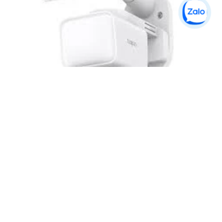
Camera Năng Lượng Mặt Trời Tích Hợp Đèn Pha
Tapo C615F KIT
2,519,300 ₫
3,599,000 ₫
Tapo C615F KIT sở hữu độ phân giải 2K 3MP, khả năng xoay/
nghiêng toàn cảnh, sử dụng pin 10. 400mAh kết hợp tấm pin
năng lượng mặt trời 5. 2V–2. 5W, hỗ trợ Wi-Fi 2