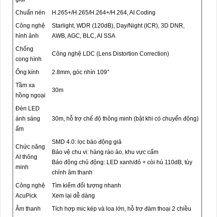
Chuẩn nén
H.265+/H.265/H.264+/H.264, AI Coding
Công nghệ
Starlight, WDR (120dB), Day/Night (ICR), 3D DNR,
hình ảnh
AWB, AGC, BLC, AI SSA
Chống
Công nghệ LDC (Lens Distortion Correction)
cong hình
Ống kính
2.8mm, góc nhìn 109°
Tầm xa
30m
hồng ngoại
Đèn LED
ánh sáng
30m, hỗ trợ chế độ thông minh (bật khi có chuyển động)
ấm
SMD 4.0: lọc báo động giả
Chức năng
Bảo vệ chu vi: hàng rào ảo, khu vực cấm
AI thông
Báo động chủ động: LED xanh/đỏ + còi hú 110dB, tùy
minh
chỉnh âm thanh
Công nghệ
Tìm kiếm đối tượng nhanh
AcuPick
Xem lại dễ dàng
Âm thanh
Tích hợp mic kép và loa lớn, hỗ trợ đàm thoại 2 chiều