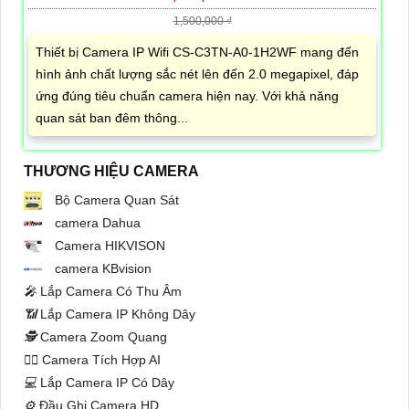
1,500,000 ₫
Thiết bị Camera IP Wifi CS-C3TN-A0-1H2WF mang đến
hình ảnh chất lượng sắc nét lên đến 2.0 megapixel, đáp
ứng đúng tiêu chuẩn camera hiện nay. Với khả năng
quan sát ban đêm thông...
THƯƠNG HIỆU CAMERA
Bộ Camera Quan Sát
camera Dahua
Camera HIKVISON
camera KBvision
️🎤️
Lắp Camera Có Thu Âm
📶
Lắp Camera IP Không Dây
🕵️
Camera Zoom Quang
🧛‍♀️
Camera Tích Hợp AI
💻
Lắp Camera IP Có Dây
⚙️
Đầu Ghi Camera HD