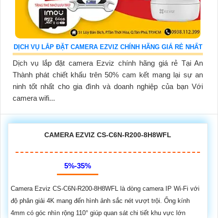
DỊCH VỤ LẮP ĐẶT CAMERA EZVIZ CHÍNH HÃNG GIÁ RẺ NHẤT
Dịch vụ lắp đặt camera Ezviz chính hãng giá rẻ Tại An
Thành phát chiết khấu trên 50% cam kết mang lại sự an
ninh tốt nhất cho gia đình và doanh nghiệp của bạn Với
camera wifi...
CAMERA EZVIZ CS-C6N-R200-8H8WFL
5%-35%
Camera Ezviz CS-C6N-R200-8H8WFL là dòng camera IP Wi-Fi với
độ phân giải 4K mang đến hình ảnh sắc nét vượt trội. Ống kính
4mm có góc nhìn rộng 110° giúp quan sát chi tiết khu vực lớn