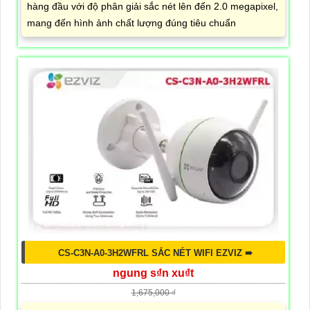
hàng đầu với độ phân giải sắc nét lên đến 2.0 megapixel,
mang đến hình ảnh chất lượng đúng tiêu chuẩn
CS-C3N-A0-3H2WFRL SẮC NÉT WIFI EZVIZ ➠
ngung s₫n xu₫t
1,675,000 ₫