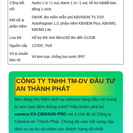
Cổng kết
Audio 1 in / 1 out, Alarm 1 in / 1 out, hỗ trợ bật/tắt báo
nối
động 1-click
ONVIF, tên miền miễn phí KBVISION.TV, P2P,
Kết nối &
AutoRegister 1.0, phần mềm KBVIEW Plus, KBiVMS,
phần mềm
KBVMS Lite
Lưu trữ
Hỗ trợ thẻ nhớ MicroSD lên đến 512GB
Nguồn cấp
12VDC, PoE
Vỏ & chuẩn
Vỏ kim loại, chống bụi nước IP67
bảo vệ
CÔNG TY TNHH TM-DV ĐẦU TƯ
AN THÀNH PHÁT
Bạn đang tìm kiếm dịch vụ camera hàng đầu với trang
bị xem ban đêm thông minh? Hãy khám phá bộ
camera KX-C8004UN-PRO
với 4 chế độ từ Công ty
Camera An Thành Phát. Chúng tôi cam kết cung cấp
dịch vụ uy tín và chăm sóc khách hàng tốt nhất.