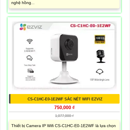
nghệ hồng...
CS-C1HC-E0-1E2WF SẮC NÉT WIFI EZVIZ
750,000 ₫
1,077,000 ₫
Thiết bị Camera IP Wifi CS-C1HC-E0-1E2WF là lựa chọn