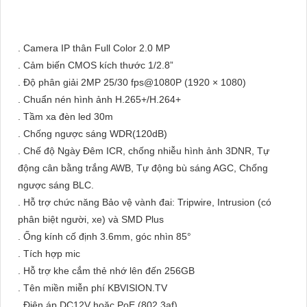
. Camera IP thân Full Color 2.0 MP
. Cảm biến CMOS kích thước 1/2.8”
. Độ phân giải 2MP 25/30 fps@1080P (1920 × 1080)
. Chuẩn nén hình ảnh H.265+/H.264+
. Tầm xa đèn led 30m
. Chống ngược sáng WDR(120dB)
. Chế độ Ngày Đêm ICR, chống nhiễu hình ảnh 3DNR, Tự
động cân bằng trắng AWB, Tự động bù sáng AGC, Chống
ngược sáng BLC.
. Hỗ trợ chức năng Bảo vệ vành đai: Tripwire, Intrusion (có
phân biệt người, xe) và SMD Plus
. Ống kính cố định 3.6mm, góc nhìn 85°
. Tích hợp mic
. Hỗ trợ khe cắm thẻ nhớ lên đến 256GB
. Tên miền miễn phí KBVISION.TV
. Điện áp DC12V hoặc PoE (802.3af)