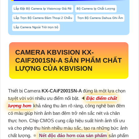
Lắp Đặt Bộ Camera Ip Visioncop Giá Rẻ
Bộ Camera Ip Chất Lượng
Lắp Trọn Bộ Camera Đàm Thoại 2 Chiều
Trọn Bộ Camera Dahua Ghi Âm
Lắp Camera Ngoài Trời trọn bộ
CAMERA KBVISION
KX-
CAIF2001SN-A
SẢN PHẨM CHẤT
LƯỢNG CỦA KBVISION
Thiết bị Camera
KX-CAiF2001SN-A
đúng là một lựa chọn
tuyệt vời với nhiều ưu điểm nổi bật. 🔈
Đặc điểm chất
lượng hơn
khả năng thu âm rõ ràng, công nghệ ban đêm
có màu giúp hình ảnh ban đêm trở nên sắc nét và chân
thực hơn. Chip CMOS cung cấp hiệu suất hình ảnh tối ưu
và cho phép thu hình nhiều màu sắc, tạo ra những bức ảnh
chất lượng. 🔅
Nét độc đáo hơn của sản phẩm
sản phẩm