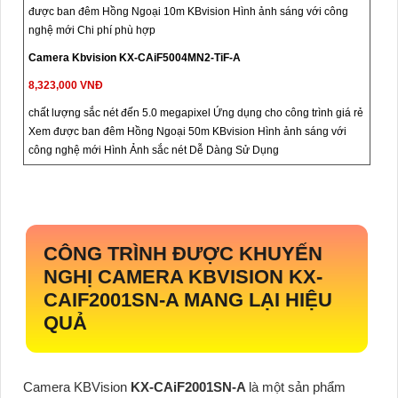
được ban đêm Hồng Ngoại 10m KBvision Hình ảnh sáng với công
nghệ mới Chi phí phù hợp
Camera Kbvision KX-CAiF5004MN2-TiF-A
8,323,000 VNĐ
chất lượng sắc nét đến 5.0 megapixel Ứng dụng cho công trình giá rẻ
Xem được ban đêm Hồng Ngoại 50m KBvision Hình ảnh sáng với
công nghệ mới Hình Ảnh sắc nét Dễ Dàng Sử Dụng
CÔNG TRÌNH ĐƯỢC KHUYẾN
NGHỊ CAMERA KBVISION
KX-
CAIF2001SN-A
MANG LẠI HIỆU
QUẢ
Camera KBVision
KX-CAiF2001SN-A
là một sản phẩm