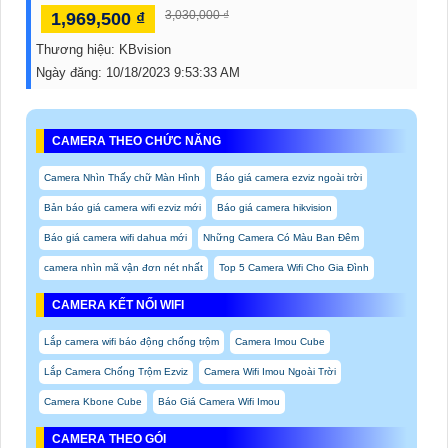
3,030,000 ₫
1,969,500 ₫
Thương hiệu:
KBvision
Ngày đăng:
10/18/2023 9:53:33 AM
CAMERA THEO CHỨC NĂNG
Camera Nhìn Thấy chữ Màn Hình
Báo giá camera ezviz ngoài trời
Bản báo giá camera wifi ezviz mới
Báo giá camera hikvision
Báo giá camera wifi dahua mới
Những Camera Có Màu Ban Đêm
camera nhìn mã vận đơn nét nhất
Top 5 Camera Wifi Cho Gia Đình
CAMERA KẾT NỐI WIFI
Lắp camera wifi báo động chống trộm
Camera Imou Cube
Lắp Camera Chống Trộm Ezviz
Camera Wifi Imou Ngoài Trời
Camera Kbone Cube
Báo Giá Camera Wifi Imou
CAMERA THEO GÓI