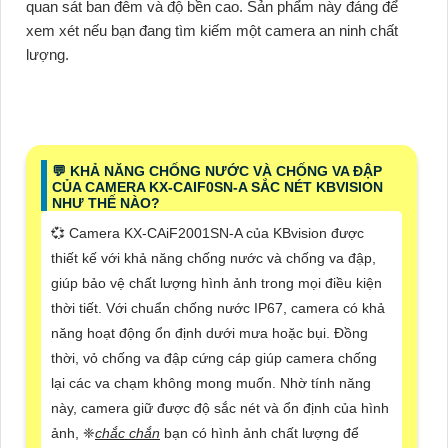
quan sát ban đêm và độ bền cao. Sản phẩm này đáng để
xem xét nếu bạn đang tìm kiếm một camera an ninh chất
lượng.
️💬 KHẢ NĂNG CHỐNG NƯỚC VÀ CHỐNG VA ĐẬP
CỦA CAMERA KX-CAIF0SN-A SẮC NÉT KBVISION
NHƯ THẾ NÀO?
💞 Camera KX-CAiF2001SN-A của KBvision được
thiết kế với khả năng chống nước và chống va đập,
giúp bảo vệ chất lượng hình ảnh trong mọi điều kiện
thời tiết. Với chuẩn chống nước IP67, camera có khả
năng hoạt động ổn định dưới mưa hoặc bụi. Đồng
thời, vỏ chống va đập cứng cáp giúp camera chống
lại các va chạm không mong muốn. Nhờ tính năng
này, camera giữ được độ sắc nét và ổn định của hình
ảnh, ❈
chắc chắn
bạn có hình ảnh chất lượng để