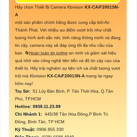
Hãy chọn Thiết Bị Camera Kbvision
KX-CAiF2001SN-
A
một sản phẩm chính hãng được cung cấp bởi An
Thành Phát. Với nhiều ưu điểm vượt trội như chất
lượng hình ảnh sắc nét, tính năng thông minh và đáng
tin cậy, camera này sẽ đáp ứng tối đa nhu cầu của
bạn. 🔄
Hoàn toàn tin tưởng
an ninh và giám sát hiệu
quả nhờ vào công nghệ tiên tiến và độ tin cậy cao của
thiết bị. Hãy trải nghiệm sự tiện ích và chất lượng vượt
trội mà Kbvision
KX-CAiF2001SN-A
mang lại ngay
hôm nay!
Trụ Sở:
51 Lũy Bán Bích, P. Tân Thới Hòa, Q.Tân
Phú, TP.HCM
Hotline: 0938.11.23.99
Chi Nhánh 1:
445/38 Tân Hòa Đông,P Bình Trị
Đông, Bình Tân, TP HCM
Kỹ Thuật:
0906.855.330
Điện Thoại:
(028) 6688.4949