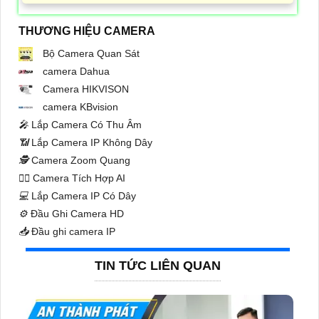
THƯƠNG HIỆU CAMERA
Bộ Camera Quan Sát
camera Dahua
Camera HIKVISON
camera KBvision
️🎤️
Lắp Camera Có Thu Âm
📶
Lắp Camera IP Không Dây
🕵️
Camera Zoom Quang
🧛‍♀️
Camera Tích Hợp AI
💻
Lắp Camera IP Có Dây
⚙️
Đầu Ghi Camera HD
📥
Đầu ghi camera IP
TIN TỨC LIÊN QUAN