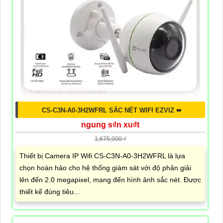
CS-C3N-A0-3H2WFRL SẮC NÉT WIFI EZVIZ ➠
ngung s₫n xu₫t
1,675,000 ₫
Thiết bị Camera IP Wifi CS-C3N-A0-3H2WFRL là lựa
chọn hoàn hảo cho hệ thống giám sát với độ phân giải
lên đến 2.0 megapixel, mang đến hình ảnh sắc nét. Được
thiết kế đúng tiêu...