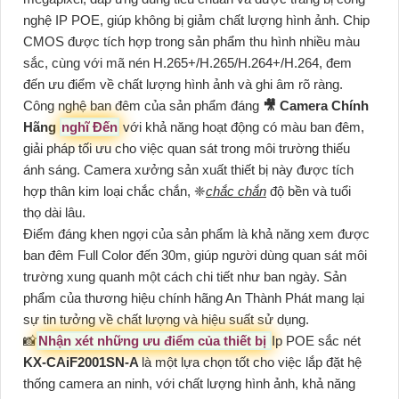
nghệ IP POE, giúp không bị giảm chất lượng hình ảnh. Chip
CMOS được tích hợp trong sản phẩm thu hình nhiều màu
sắc, cùng với mã nén H.265+/H.265/H.264+/H.264, đem
đến ưu điểm về chất lượng hình ảnh và ghi âm rõ ràng.
Công nghệ ban đêm của sản phẩm đáng
🎥 Camera Chính
Hãng
nghĩ Đến
với khả năng hoạt động có màu ban đêm,
giải pháp tối ưu cho việc quan sát trong môi trường thiếu
ánh sáng. Camera xưởng sản xuất thiết bị này được tích
hợp thân kim loại chắc chắn, ❈
chắc chắn
độ bền và tuổi
thọ dài lâu.
Điểm đáng khen ngợi của sản phẩm là khả năng xem được
ban đêm Full Color đến 30m, giúp người dùng quan sát môi
trường xung quanh một cách chi tiết như ban ngày. Sản
phẩm của thương hiệu chính hãng An Thành Phát mang lại
sự tin tưởng về chất lượng và hiệu suất sử dụng.
📸
Nhận xét những ưu điểm của thiết bị
Ip POE sắc nét
KX-CAiF2001SN-A
là một lựa chọn tốt cho việc lắp đặt hệ
thống camera an ninh, với chất lượng hình ảnh, khả năng