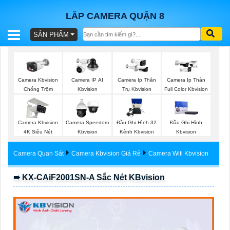
LẮP CAMERA QUẬN 8
SẢN PHẨM
BÁO
GIÁ
TRỌN
Camera Kbvision
Camera IP AI
Camera Ip Thân
Camera Ip Thân
GÓI
Chống Trộm
Kbvision
Trụ Kbvision
Full Color Kbvision
Camera Kbvision
Camera Speedom
Đầu Ghi Hình 32
Đầu Ghi Hình
SẢN
4K Siêu Nét
Kbvision
Kênh Kbvision
Kbvision
PHẨM
Camera Quan Sát
Camera Kbvision Giá Rẻ
Camera Wifi Kbvision
➠ KX-CAiF2001SN-A Sắc Nét KBvision
TƯ
VẤN
LẮP