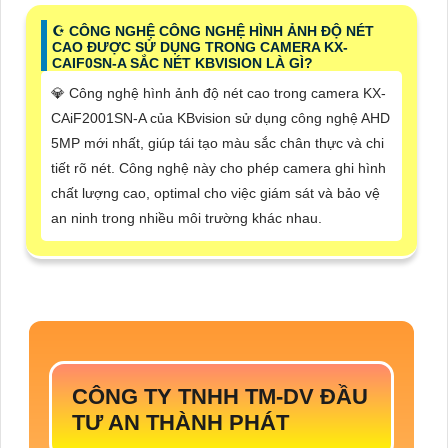
☪ CÔNG NGHỆ CÔNG NGHỆ HÌNH ẢNH ĐỘ NÉT
CAO ĐƯỢC SỬ DỤNG TRONG CAMERA KX-
CAIF0SN-A SẮC NÉT KBVISION LÀ GÌ?
💎 Công nghệ hình ảnh độ nét cao trong camera KX-
CAiF2001SN-A của KBvision sử dụng công nghệ AHD
5MP mới nhất, giúp tái tạo màu sắc chân thực và chi
tiết rõ nét. Công nghệ này cho phép camera ghi hình
chất lượng cao, optimal cho việc giám sát và bảo vệ
an ninh trong nhiều môi trường khác nhau.
CÔNG TY TNHH TM-DV ĐẦU
TƯ AN THÀNH PHÁT