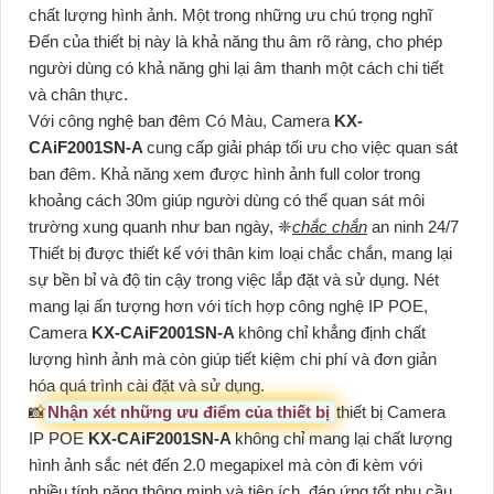
chất lượng hình ảnh. Một trong những ưu chú trọng nghĩ
Đến của thiết bị này là khả năng thu âm rõ ràng, cho phép
người dùng có khả năng ghi lại âm thanh một cách chi tiết
và chân thực.
Với công nghệ ban đêm Có Màu, Camera
KX-
CAiF2001SN-A
cung cấp giải pháp tối ưu cho việc quan sát
ban đêm. Khả năng xem được hình ảnh full color trong
khoảng cách 30m giúp người dùng có thể quan sát môi
trường xung quanh như ban ngày, ❈
chắc chắn
an ninh 24/7
Thiết bị được thiết kế với thân kim loại chắc chắn, mang lại
sự bền bỉ và độ tin cậy trong việc lắp đặt và sử dụng. Nét
mang lại ấn tượng hơn với tích hợp công nghệ IP POE,
Camera
KX-CAiF2001SN-A
không chỉ khẳng định chất
lượng hình ảnh mà còn giúp tiết kiệm chi phí và đơn giản
hóa quá trình cài đặt và sử dụng.
📸
Nhận xét những ưu điểm của thiết bị
thiết bị Camera
IP POE
KX-CAiF2001SN-A
không chỉ mang lại chất lượng
hình ảnh sắc nét đến 2.0 megapixel mà còn đi kèm với
nhiều tính năng thông minh và tiện ích, đáp ứng tốt nhu cầu