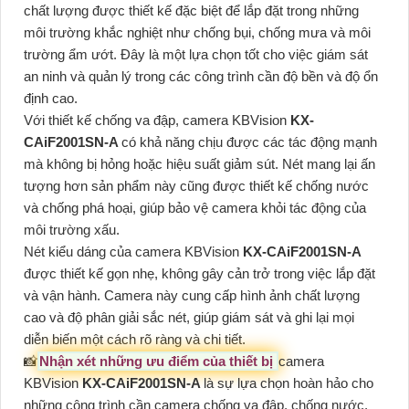
chất lượng được thiết kế đặc biệt để lắp đặt trong những
môi trường khắc nghiệt như chống bụi, chống mưa và môi
trường ẩm ướt. Đây là một lựa chọn tốt cho việc giám sát
an ninh và quản lý trong các công trình cần độ bền và độ ổn
định cao.
Với thiết kế chống va đập, camera KBVision
KX-
CAiF2001SN-A
có khả năng chịu được các tác động mạnh
mà không bị hỏng hoặc hiệu suất giảm sút. Nét mang lại ấn
tượng hơn sản phẩm này cũng được thiết kế chống nước
và chống phá hoại, giúp bảo vệ camera khỏi tác động của
môi trường xấu.
Nét kiểu dáng của camera KBVision
KX-CAiF2001SN-A
được thiết kế gọn nhẹ, không gây cản trở trong việc lắp đặt
và vận hành. Camera này cung cấp hình ảnh chất lượng
cao và độ phân giải sắc nét, giúp giám sát và ghi lại mọi
diễn biến một cách rõ ràng và chi tiết.
📸
Nhận xét những ưu điểm của thiết bị
camera
KBVision
KX-CAiF2001SN-A
là sự lựa chọn hoàn hảo cho
những công trình cần camera chống va đập, chống nước,