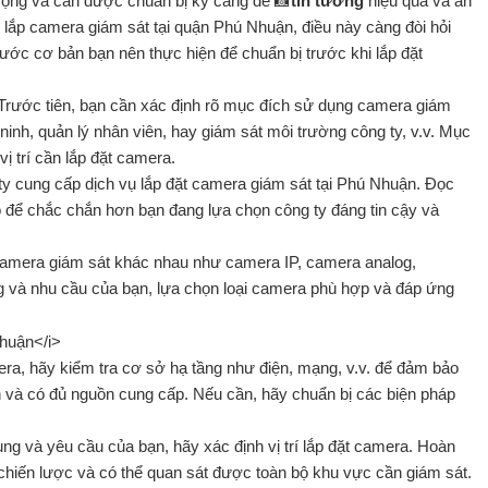
trọng và cần được chuẩn bị kỹ càng để 📸
tin tưởng
hiệu quả và an
lắp camera giám sát tại quận Phú Nhuận, điều này càng đòi hỏi
 bước cơ bản bạn nên thực hiện để chuẩn bị trước khi lắp đặt
Trước tiên, bạn cần xác định rõ mục đích sử dụng camera giám
inh, quản lý nhân viên, hay giám sát môi trường công ty, v.v. Mục
ị trí cần lắp đặt camera.
ty cung cấp dịch vụ lắp đặt camera giám sát tại Phú Nhuận. Đọc
ó để chắc chắn hơn bạn đang lựa chọn công ty đáng tin cậy và
 camera giám sát khác nhau như camera IP, camera analog,
ng và nhu cầu của bạn, lựa chọn loại camera phù hợp và đáp ứng
era, hãy kiểm tra cơ sở hạ tầng như điện, mạng, v.v. để đảm bảo
h và có đủ nguồn cung cấp. Nếu cần, hãy chuẩn bị các biện pháp
ụng và yêu cầu của bạn, hãy xác định vị trí lắp đặt camera. Hoàn
 chiến lược và có thể quan sát được toàn bộ khu vực cần giám sát.