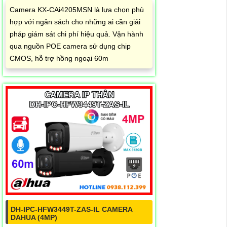
Camera KX-CAi4205MSN là lựa chọn phù
hợp với ngân sách cho những ai cần giải
pháp giám sát chi phí hiệu quả. Vận hành
qua nguồn POE camera sử dụng chip
CMOS, hỗ trợ hồng ngoại 60m
DH-IPC-HFW3449T-ZAS-IL CAMERA
DAHUA (4MP)