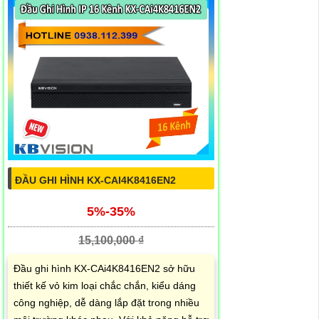
ĐẦU GHI HÌNH KX-CAI4K8416EN2
5%-35%
15,100,000 ₫
Đầu ghi hình KX-CAi4K8416EN2 sở hữu
thiết kế vỏ kim loại chắc chắn, kiểu dáng
công nghiệp, dễ dàng lắp đặt trong nhiều