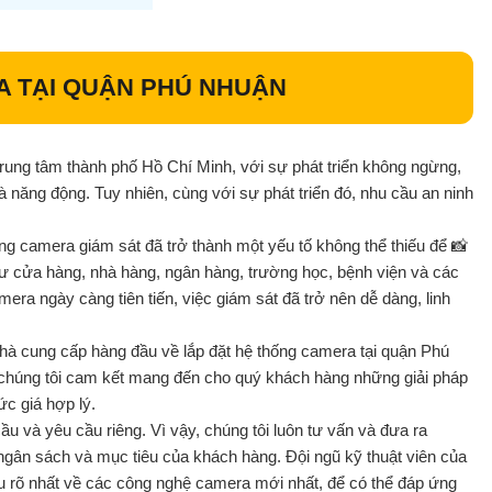
RA TẠI QUẬN PHÚ NHUẬN
ung tâm thành phố Hồ Chí Minh, với sự phát triển không ngừng,
 năng động. Tuy nhiên, cùng với sự phát triển đó, nhu cầu an ninh
hống camera giám sát đã trở thành một yếu tố không thể thiếu để 📸
ư cửa hàng, nhà hàng, ngân hàng, trường học, bệnh viện và các
ra ngày càng tiên tiến, việc giám sát đã trở nên dễ dàng, linh
 nhà cung cấp hàng đầu về lắp đặt hệ thống camera tại quận Phú
 chúng tôi cam kết mang đến cho quý khách hàng những giải pháp
ức giá hợp lý.
u và yêu cầu riêng. Vì vậy, chúng tôi luôn tư vấn và đưa ra
ngân sách và mục tiêu của khách hàng. Đội ngũ kỹ thuật viên của
u rõ nhất về các công nghệ camera mới nhất, để có thể đáp ứng