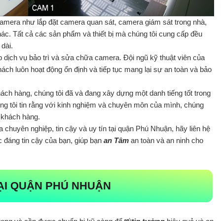
 camera như lắp đặt camera quan sát, camera giám sát trong nhà,
khác. Tất cả các sản phẩm và thiết bị mà chúng tôi cung cấp đều
dài.
p dịch vụ bảo trì và sửa chữa camera. Đội ngũ kỹ thuật viên của
ch luôn hoạt động ổn định và tiếp tục mang lại sự an toàn và bảo
hách hàng, chúng tôi đã và đang xây dựng một danh tiếng tốt trong
ng tôi tin rằng với kinh nghiệm và chuyên môn của mình, chúng
 khách hàng.
chuyên nghiệp, tin cậy và uy tín tại quận Phú Nhuận, hãy liên hệ
ác đáng tin cậy của bạn, giúp bạn
an Tâm
an toàn và an ninh cho
ẠI QUẬN PHÚ NHUẬN