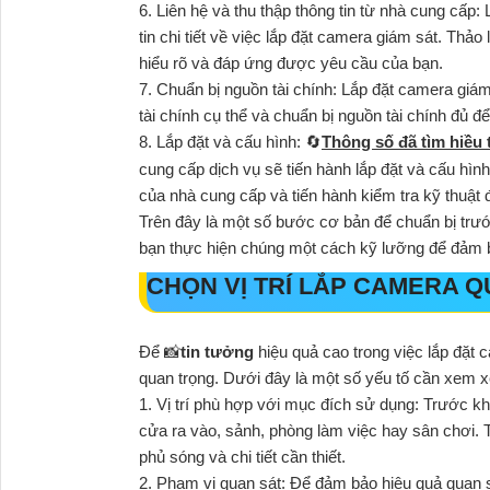
6. Liên hệ và thu thập thông tin từ nhà cung cấp:
tin chi tiết về việc lắp đặt camera giám sát. Th
hiểu rõ và đáp ứng được yêu cầu của bạn.
7. Chuẩn bị nguồn tài chính: Lắp đặt camera gi
tài chính cụ thể và chuẩn bị nguồn tài chính đủ để
8. Lắp đặt và cấu hình: 🔄
Thông số đã tìm hiều t
cung cấp dịch vụ sẽ tiến hành lắp đặt và cấu hìn
của nhà cung cấp và tiến hành kiểm tra kỹ thuật 
Trên đây là một số bước cơ bản để chuẩn bị trư
bạn thực hiện chúng một cách kỹ lưỡng để đảm b
CHỌN VỊ TRÍ LẮP CAMERA 
Để 📸
tin tưởng
hiệu quả cao trong việc lắp đặt c
quan trọng. Dưới đây là một số yếu tố cần xem xé
1. Vị trí phù hợp với mục đích sử dụng: Trước k
cửa ra vào, sảnh, phòng làm việc hay sân chơi. T
phủ sóng và chi tiết cần thiết.
2. Phạm vi quan sát: Để đảm bảo hiệu quả quan s