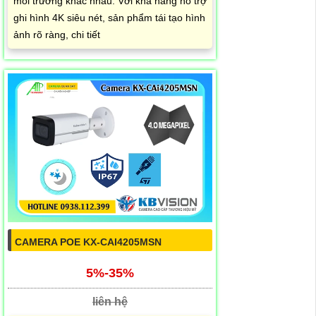
môi trường khác nhau. Với khả năng hỗ trợ
ghi hình 4K siêu nét, sản phẩm tái tạo hình
ảnh rõ ràng, chi tiết
CAMERA POE KX-CAI4205MSN
5%-35%
liên hệ