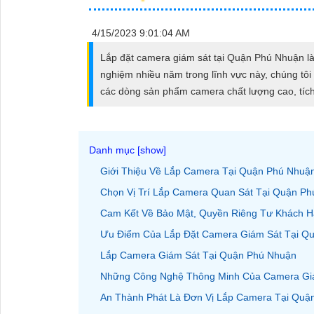
ĐẶT
4/15/2023 9:01:04 AM
Lắp đặt camera giám sát tại Quận Phú Nhuận là 
PHỤ
nghiệm nhiều năm trong lĩnh vực này, chúng tô
KIỆN
các dòng sản phẩm camera chất lượng cao, tích
CAMERA
TƯ
Giới Thiệu Về Lắp Camera Tại Quận Phú Nhuậ
VẤN
Chọn Vị Trí Lắp Camera Quan Sát Tại Quận P
DỊCH
Cam Kết Về Bảo Mật, Quyền Riêng Tư Khách 
VỤ
Ưu Điểm Của Lắp Đặt Camera Giám Sát Tại Q
Lắp Camera Giám Sát Tại Quận Phú Nhuận
Những Công Nghệ Thông Minh Của Camera Gi
An Thành Phát Là Đơn Vị Lắp Camera Tại Quậ