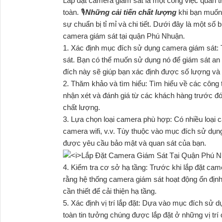
Lắp đặt camera giám sát là một công việc quan 
toàn. 🎙
Những cải tiến chất lượng
khi bạn muốn 
sự chuẩn bị tỉ mỉ và chi tiết. Dưới đây là một số
camera giám sát tại quận Phú Nhuận.
1. Xác định mục đích sử dụng camera giám sát: 
sát. Bạn có thể muốn sử dụng nó để giám sát an n
đích này sẽ giúp bạn xác định được số lượng và v
2. Thăm khảo và tìm hiểu: Tìm hiểu về các công 
nhận xét và đánh giá từ các khách hàng trước đ
chất lượng.
3. Lựa chọn loại camera phù hợp: Có nhiều loại
camera wifi, v.v. Tùy thuộc vào mục đích sử dụ
được yêu cầu bảo mật và quan sát của bạn.
4. Kiểm tra cơ sở hạ tầng: Trước khi lắp đặt cam
rằng hệ thống camera giám sát hoạt động ổn địn
cần thiết để cải thiện hạ tầng.
5. Xác định vị trí lắp đặt: Dựa vào mục đích sử d
toàn tin tưởng chúng được lắp đặt ở những vị trí