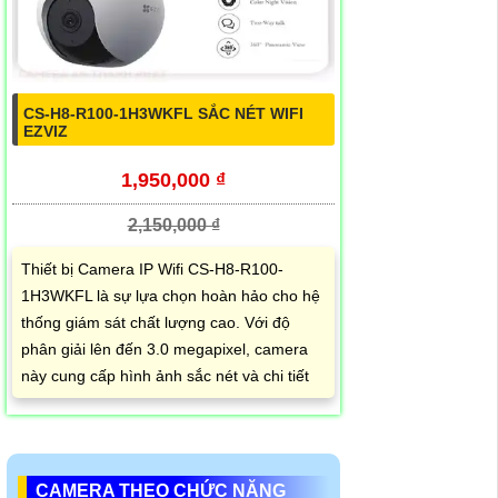
CS-H8-R100-1H3WKFL SẮC NÉT WIFI
EZVIZ
1,950,000 ₫
2,150,000 ₫
Thiết bị Camera IP Wifi CS-H8-R100-
1H3WKFL là sự lựa chọn hoàn hảo cho hệ
thống giám sát chất lượng cao. Với độ
phân giải lên đến 3.0 megapixel, camera
này cung cấp hình ảnh sắc nét và chi tiết
CAMERA THEO CHỨC NĂNG