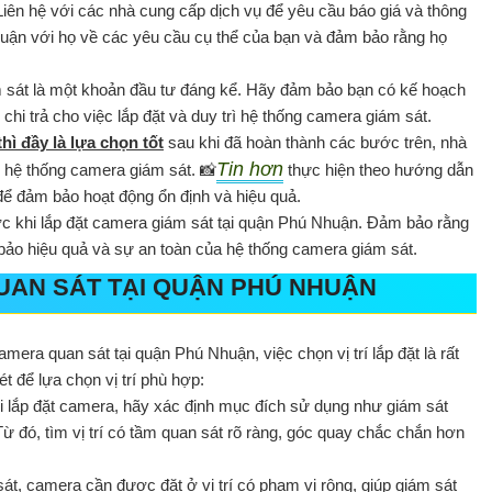
 Liên hệ với các nhà cung cấp dịch vụ để yêu cầu báo giá và thông
ảo luận với họ về các yêu cầu cụ thể của bạn và đảm bảo rằng họ
ám sát là một khoản đầu tư đáng kể. Hãy đảm bảo bạn có kế hoạch
 chi trả cho việc lắp đặt và duy trì hệ thống camera giám sát.
hì đầy là lựa chọn tốt
sau khi đã hoàn thành các bước trên, nhà
Tin hơn
h hệ thống camera giám sát. 📸
thực hiện theo hướng dẫn
để đảm bảo hoạt động ổn định và hiệu quả.
ớc khi lắp đặt camera giám sát tại quận Phú Nhuận. Đảm bảo rằng
ảo hiệu quả và sự an toàn của hệ thống camera giám sát.
QUAN SÁT TẠI QUẬN PHÚ NHUẬN
amera quan sát tại quận Phú Nhuận, việc chọn vị trí lắp đặt là rất
t để lựa chọn vị trí phù hợp:
hi lắp đặt camera, hãy xác định mục đích sử dụng như giám sát
ừ đó, tìm vị trí có tầm quan sát rõ ràng, góc quay chắc chắn hơn
át, camera cần được đặt ở vị trí có phạm vi rộng, giúp giám sát