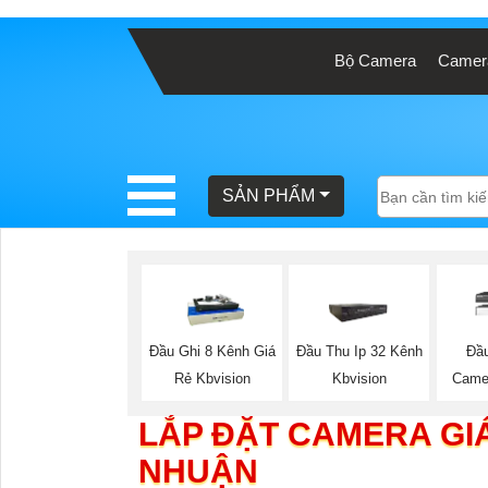
Bộ Camera
Camera
BÁO
GIÁ
TRỌN
GÓI
SẢN PHẨM
SẢN
PHẨM
Đầu Ghi 8 Kênh Giá
Đầu Thu Ip 32 Kênh
Đầu
Rẻ Kbvision
Kbvision
Came
TƯ
LẮP ĐẶT CAMERA GI
VẤN
NHUẬN
LẮP