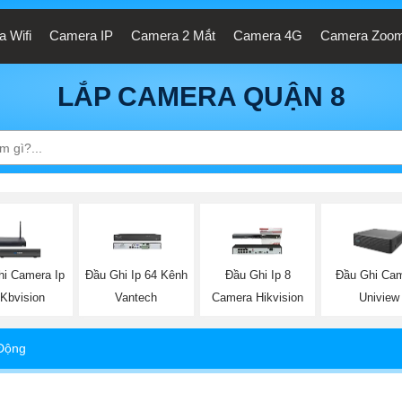
 Wifi
Camera IP
Camera 2 Mắt
Camera 4G
Camera Zoo
LẮP CAMERA QUẬN 8
hi Camera Ip
Đầu Ghi Ip 64 Kênh
Đầu Ghi Ip 8
Đầu Ghi Ca
 Kbvision
Vantech
Camera Hikvision
Uniview
Động