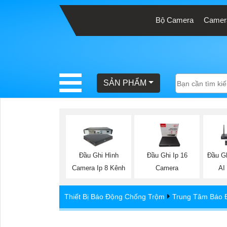
Bộ Camera
Camera
BÁO
GIÁ
TRỌN
SẢN PHẨM
GÓI
SẢN
PHẨM
Đầu Ghi Hình
Đầu Ghi Ip 16
Đầu G
Camera Ip 8 Kênh
Camera
AI
TƯ
Thiết Bị Báo Động Chống Trộm
Trung Tâm Báo 
VẤN
LẮP