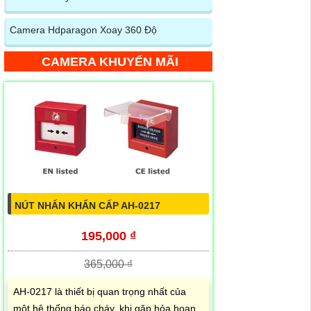
Camera Hdparagon Xoay 360 Độ
CAMERA KHUYẾN MÃI
NÚT NHẤN KHẨN CẤP AH-0217
195,000 ₫
365,000 ₫
AH-0217 là thiết bị quan trọng nhất của
một hệ thống báo cháy, khi gặp hỏa hoạn