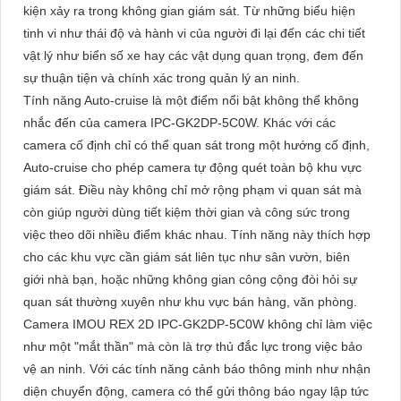
kiện xảy ra trong không gian giám sát. Từ những biểu hiện
tinh vi như thái độ và hành vi của người đi lại đến các chi tiết
vật lý như biển số xe hay các vật dụng quan trọng, đem đến
sự thuận tiện và chính xác trong quản lý an ninh.
Tính năng Auto-cruise là một điểm nổi bật không thể không
nhắc đến của camera IPC-GK2DP-5C0W. Khác với các
camera cố định chỉ có thể quan sát trong một hướng cố định,
Auto-cruise cho phép camera tự động quét toàn bộ khu vực
giám sát. Điều này không chỉ mở rộng phạm vi quan sát mà
còn giúp người dùng tiết kiệm thời gian và công sức trong
việc theo dõi nhiều điểm khác nhau. Tính năng này thích hợp
cho các khu vực cần giám sát liên tục như sân vườn, biên
giới nhà bạn, hoặc những không gian công cộng đòi hỏi sự
quan sát thường xuyên như khu vực bán hàng, văn phòng.
Camera IMOU REX 2D IPC-GK2DP-5C0W không chỉ làm việc
như một "mắt thần" mà còn là trợ thủ đắc lực trong việc bảo
vệ an ninh. Với các tính năng cảnh báo thông minh như nhận
diện chuyển động, camera có thể gửi thông báo ngay lập tức