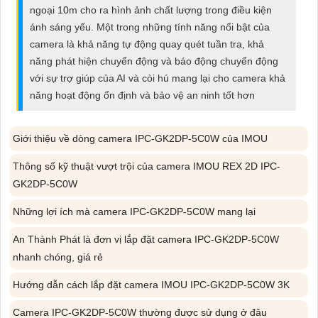
ĐẶT
ngoại 10m cho ra hình ảnh chất lượng trong điều kiện
ánh sáng yếu. Một trong những tính năng nổi bật của
camera là khả năng tự động quay quét tuần tra, khả
năng phát hiện chuyển động và báo động chuyển động
PHỤ
với sự trợ giúp của AI và còi hú mang lại cho camera khả
KIỆN
năng hoạt động ổn định và bảo vệ an ninh tốt hơn
CAMERA
Giới thiệu về dòng camera IPC-GK2DP-5C0W của IMOU
Thông số kỹ thuật vượt trội của camera IMOU REX 2D IPC-
TƯ
GK2DP-5C0W
VẤN
DỊCH
Những lợi ích mà camera IPC-GK2DP-5C0W mang lại
VỤ
An Thành Phát là đơn vị lắp đặt camera IPC-GK2DP-5C0W
nhanh chóng, giá rẻ
Hướng dẫn cách lắp đặt camera IMOU IPC-GK2DP-5C0W 3K
Camera IPC-GK2DP-5C0W thường được sử dụng ở đâu