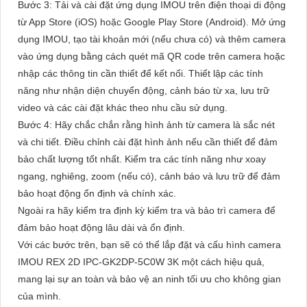
Bước 3: Tải và cài đặt ứng dụng IMOU trên điện thoại di động
từ App Store (iOS) hoặc Google Play Store (Android). Mở ứng
dụng IMOU, tạo tài khoản mới (nếu chưa có) và thêm camera
vào ứng dụng bằng cách quét mã QR code trên camera hoặc
nhập các thông tin cần thiết để kết nối. Thiết lập các tính
năng như nhận diện chuyển động, cảnh báo từ xa, lưu trữ
video và các cài đặt khác theo nhu cầu sử dụng.
Bước 4: Hãy chắc chắn rằng hình ảnh từ camera là sắc nét
và chi tiết. Điều chỉnh cài đặt hình ảnh nếu cần thiết để đảm
bảo chất lượng tốt nhất. Kiểm tra các tính năng như xoay
ngang, nghiêng, zoom (nếu có), cảnh báo và lưu trữ để đảm
bảo hoạt động ổn định và chính xác.
Ngoài ra hãy kiểm tra định kỳ kiểm tra và bảo trì camera để
đảm bảo hoạt động lâu dài và ổn định.
Với các bước trên, bạn sẽ có thể lắp đặt và cấu hình camera
IMOU REX 2D IPC-GK2DP-5C0W 3K một cách hiệu quả,
mang lại sự an toàn và bảo vệ an ninh tối ưu cho không gian
của mình.