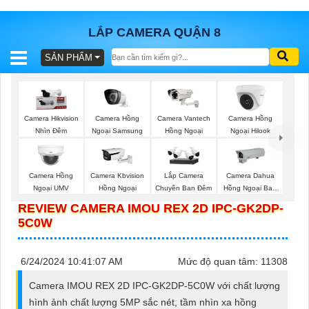
LẮP CAMERA QUẬN 8
SẢN PHẨM
BÁO
GIÁ
TRỌN
GÓI
Camera Hồng
Camera Hikvision
Camera Vantech
Camera Hồng
Ngoại Samsung
Nhìn Đêm
Hồng Ngoại
Ngoại Hilook
SẢN
Camera Hồng
Camera Kbvision
Lắp Camera
Camera Dahua
Ngoại UMV
Hồng Ngoại
Chuyên Ban Đêm
Hồng Ngoại Ban
PHẨM
Đêm
REVIEW CAMERA IMOU REX 2D IPC-GK2DP-
5C0W
TƯ
6/24/2024 10:41:07 AM
Mức độ quan tâm: 11308
VẤN
Camera IMOU REX 2D IPC-GK2DP-5C0W với chất lượng
LẮP
hình ảnh chất lượng 5MP sắc nét, tầm nhìn xa hồng