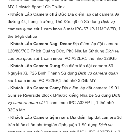
MY, 1 siwtch 8port 1Gb Tp-link
-
Khách Lắp Camera chú Đức
Địa điểm lăp đặt camera 9a
đường 44, Long Trường, Thủ Đức q9 cũ Sử dụng
Dịch vụ
camera quan sát
1 cam imou 3 mắt IPC-S7UP-11MOWED, 1
thẻ 64gb dahua
-
Khách Lắp Camera Nagi Decor
Địa điểm lăp đặt camera
120/86/76C Thích Quảng Đức, Phú Nhuận Sử dụng
Dịch vụ
camera quan sát
1 cam imou IPC-A32EP,1 thẻ nhớ 128Gb
-
Khách Lắp Camera Dung
Địa điểm lăp đặt camera 33
Nguyễn Xí, P26 Bình Thạnh Sử dụng
Dịch vụ camera quan
sát
1 cam imou IPC-A32EP,1 thẻ nhớ 32Gb MY
-
Khách Lắp Camera Camy
Địa điểm lăp đặt camera 19.01
Sunrise Riverside Block I,Phước kiểng Nhà Bè Sử dụng
Dịch
vụ camera quan sát
1 cam imou IPC-A32EP-L, 1 thẻ nhớ
32Gb MY
-
Khách Lắp Camera tiệm nails
Địa điểm lăp đặt camera 3d
trần khắc chân,phườngtân định,quận 1 Sử dụng
Dịch vụ
camera quan sát
2 camera quan sát IMOU IPC-A32EP-L + 2