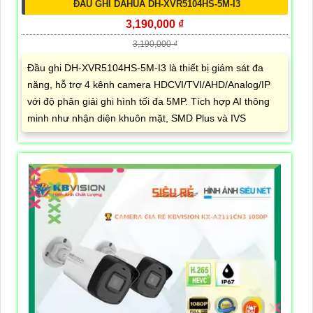
ĐẦU GHI DAHUA DH-XVR5104HS-5M-I3
3,190,000 ₫
3,190,000 ₫
Đầu ghi DH-XVR5104HS-5M-I3 là thiết bị giám sát đa
năng, hỗ trợ 4 kênh camera HDCVI/TVI/AHD/Analog/IP
với độ phân giải ghi hình tối đa 5MP. Tích hợp AI thông
minh như nhận diện khuôn mặt, SMD Plus và IVS