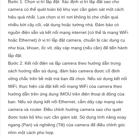
Bước 1: Chọn vị trí lắp đặt: Xác định vị trí lắp đặt sao cho
camera có thể quét toàn bộ khu vực cần giám sát một cách
hiệu quả nhất. Lựa chọn vị trí nơi không bị che chắn quá
nhiều bởi cây cối, vật dụng hoặc tường nhà. Đảm bảo có
nguồn điện sẵn và kết nối mạng internet (có thể là mạng WiFi
hoặc Ethernet) ở vị trí lắp đặt camera, chuẩn bị các dụng cụ
như búa, khoan, ốc vít, dây cáp mạng (nếu cần) để tiến hành
lắp đặt.
Bước 2: Kết nối điện và lắp camera theo hướng dẫn trong
sách hướng dẫn sử dụng, đảm bảo camera được cố định
vững chắc trên bề mặt mà bạn đã chọn. Nếu sử dụng kết nối
WiFi, thực hiện cài đặt kết nối mạng WiFi của camera theo
hướng dẫn trên ứng dụng IMOU trên điện thoại di động của
bạn. Nếu sử dụng kết nối Ethernet, cắm dây cáp mạng vào
camera và router. Điều chỉnh hướng camera sao cho quét
được toàn bộ khu vực cần giám sát. Sử dụng tính năng xoay
ngang (Pan) và nghiêng (Tilt) của camera để điều chỉnh góc
nhìn một cách phù hợp.