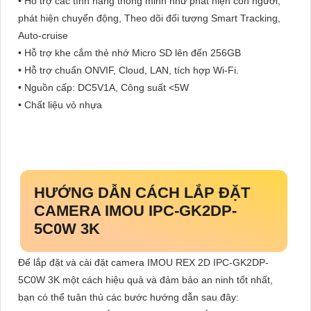
• Hỗ trợ các tính năng thông minh như phát hiện con người,
phát hiện chuyển động, Theo dõi đối tượng Smart Tracking,
Auto-cruise
• Hỗ trợ khe cắm thẻ nhớ Micro SD lên đến 256GB
• Hỗ trợ chuẩn ONVIF, Cloud, LAN, tích hợp Wi-Fi.
• Nguồn cấp: DC5V1A, Công suất <5W
• Chất liệu vỏ nhựa
HƯỚNG DẪN CÁCH LẮP ĐẶT
CAMERA IMOU IPC-GK2DP-
5C0W 3K
Để lắp đặt và cài đặt camera IMOU REX 2D IPC-GK2DP-
5C0W 3K một cách hiệu quả và đảm bảo an ninh tốt nhất,
bạn có thể tuân thủ các bước hướng dẫn sau đây: