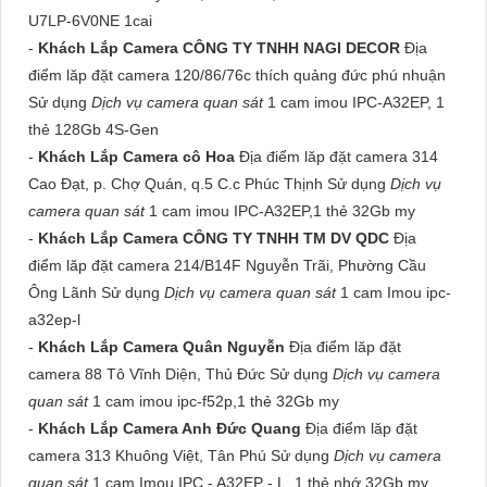
U7LP-6V0NE 1cai
-
Khách Lắp Camera CÔNG TY TNHH NAGI DECOR
Địa
điểm lăp đặt camera 120/86/76c thích quảng đức phú nhuận
Sử dụng
Dịch vụ camera quan sát
1 cam imou IPC-A32EP, 1
thẻ 128Gb 4S-Gen
-
Khách Lắp Camera cô Hoa
Địa điểm lăp đặt camera 314
Cao Đạt, p. Chợ Quán, q.5 C.c Phúc Thịnh Sử dụng
Dịch vụ
camera quan sát
1 cam imou IPC-A32EP,1 thẻ 32Gb my
-
Khách Lắp Camera CÔNG TY TNHH TM DV QDC
Địa
điểm lăp đặt camera 214/B14F Nguyễn Trãi, Phường Cầu
Ông Lãnh Sử dụng
Dịch vụ camera quan sát
1 cam Imou ipc-
a32ep-l
-
Khách Lắp Camera Quân Nguyễn
Địa điểm lăp đặt
camera 88 Tô Vĩnh Diện, Thủ Đức Sử dụng
Dịch vụ camera
quan sát
1 cam imou ipc-f52p,1 thẻ 32Gb my
-
Khách Lắp Camera Anh Đức Quang
Địa điểm lăp đặt
camera 313 Khuông Việt, Tân Phú Sử dụng
Dịch vụ camera
quan sát
1 cam Imou IPC - A32EP - L, 1 thẻ nhớ 32Gb my