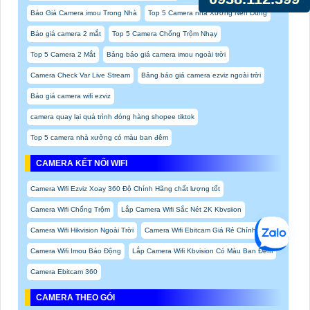
Báo Giá Camera imou Trong Nhà
Top 5 Camera nhà Xưởng Nên Dùng
Báo giá camera 2 mắt
Top 5 Camera Chống Trộm Nhạy
Top 5 Camera 2 Mắt
Bảng báo giá camera imou ngoài trời
Camera Check Var Live Stream
Bảng báo giá camera ezviz ngoài trời
Báo giá camera wifi ezviz
camera quay lại quá trình đóng hàng shopee tiktok
Top 5 camera nhà xưởng có màu ban đêm
CAMERA KẾT NỐI WIFI
Camera Wifi Ezviz Xoay 360 Độ Chính Hãng chất lượng tốt
Camera Wifi Chống Trộm
Lắp Camera Wifi Sắc Nét 2K Kbvsiion
Camera Wifi Hikvision Ngoài Trời
Camera Wifi Ebitcam Giá Rẻ Chính Hãng
Camera Wifi Imou Báo Động
Lắp Camera Wifi Kbvision Có Màu Ban Đêm
Camera Ebitcam 360
CAMERA THEO GÓI