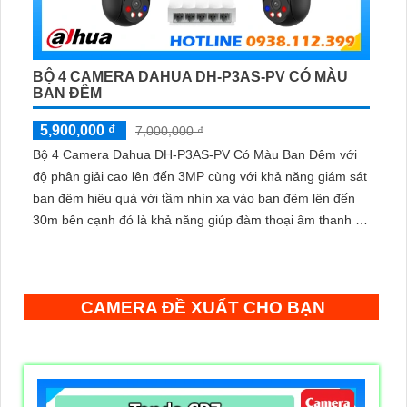
BỘ 4 CAMERA DAHUA DH-P3AS-PV CÓ MÀU
BAN ĐÊM
5,900,000 ₫
7,000,000 ₫
Bộ 4 Camera Dahua DH-P3AS-PV Có Màu Ban Đêm với
độ phân giải cao lên đến 3MP cùng với khả năng giám sát
ban đêm hiệu quả với tầm nhìn xa vào ban đêm lên đến
30m bên cạnh đó là khả năng giúp đàm thoại âm thanh 2
chiều và báo động răng de chủ động khi phát hiện xâm
nhập
CAMERA ĐỀ XUẤT CHO BẠN