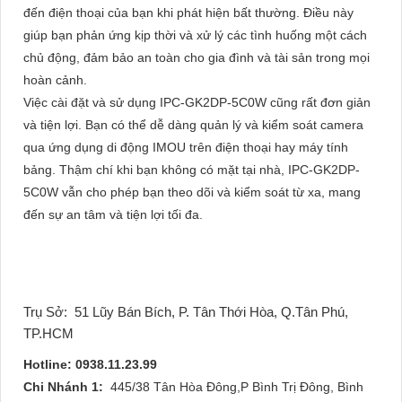
đến điện thoại của bạn khi phát hiện bất thường. Điều này
giúp bạn phản ứng kịp thời và xử lý các tình huống một cách
chủ động, đảm bảo an toàn cho gia đình và tài sản trong mọi
hoàn cảnh.
Việc cài đặt và sử dụng IPC-GK2DP-5C0W cũng rất đơn giản
và tiện lợi. Bạn có thể dễ dàng quản lý và kiểm soát camera
qua ứng dụng di động IMOU trên điện thoại hay máy tính
bảng. Thậm chí khi bạn không có mặt tại nhà, IPC-GK2DP-
5C0W vẫn cho phép bạn theo dõi và kiểm soát từ xa, mang
đến sự an tâm và tiện lợi tối đa.
Trụ Sở:
51 Lũy Bán Bích, P. Tân Thới Hòa, Q.Tân Phú,
TP.HCM
Hotline: 0938.11.23.99
Chi Nhánh 1:
445/38 Tân Hòa Đông,P Bình Trị Đông, Bình