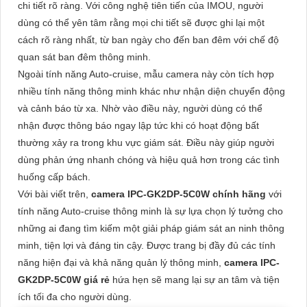
chi tiết rõ ràng. Với công nghệ tiên tiến của IMOU, người
dùng có thể yên tâm rằng mọi chi tiết sẽ được ghi lại một
cách rõ ràng nhất, từ ban ngày cho đến ban đêm với chế độ
quan sát ban đêm thông minh.
Ngoài tính năng Auto-cruise, mẫu camera này còn tích hợp
nhiều tính năng thông minh khác như nhận diện chuyển động
và cảnh báo từ xa. Nhờ vào điều này, người dùng có thể
nhận được thông báo ngay lập tức khi có hoạt động bất
thường xảy ra trong khu vực giám sát. Điều này giúp người
dùng phản ứng nhanh chóng và hiệu quả hơn trong các tình
huống cấp bách.
Với bài viết trên,
camera IPC-GK2DP-5C0W chính hãng
với
tính năng Auto-cruise thông minh là sự lựa chọn lý tưởng cho
những ai đang tìm kiếm một giải pháp giám sát an ninh thông
minh, tiện lợi và đáng tin cậy. Được trang bị đầy đủ các tính
năng hiện đại và khả năng quản lý thông minh,
camera IPC-
GK2DP-5C0W giá rẻ
hứa hẹn sẽ mang lại sự an tâm và tiện
ích tối đa cho người dùng.