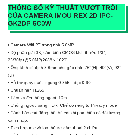
THÔNG SỐ KỸ THUẬT VƯỢT TRỘI
CỦA CAMERA IMOU REX 2D IPC-
GK2DP-5C0W
• Camera Wifi PT trong nhà 5.0MP
• Độ phân giải 3K, cảm biến CMOS kích thước 1/3”,
25/30fps@5.0MP(2688 x 1620)
• Ống kính cố định 3.6mm cho góc nhìn 76°(H), 40°(V), 92°
(D)
• Hỗ trợ quay quét: ngang 0-355°, dọc 0-90°
• Chuẩn nén H.265
• Tầm xa đèn hồng ngoại: 10m
• Chống ngược sáng HDR. Chế độ riêng tư Privacy mode
• Cảnh báo chủ động: bật hú còi khi phát hiện có đối tượng
xâm nhập.
• Tích hợp mic và loa, hỗ trợ đàm thoại 2 chiều