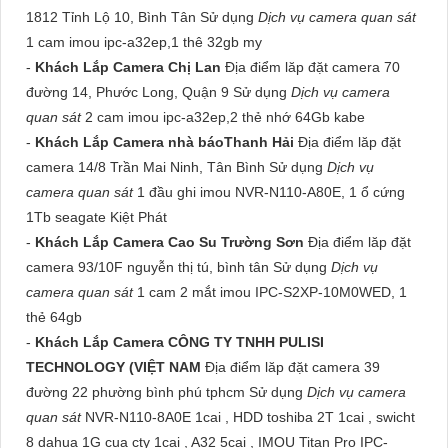
1812 Tỉnh Lộ 10, Bình Tân Sử dụng
Dịch vụ camera quan sát
1 cam imou ipc-a32ep,1 thê 32gb my
-
Khách Lắp Camera Chị Lan
Địa điểm lăp đặt camera 70
đường 14, Phước Long, Quận 9 Sử dụng
Dịch vụ camera
quan sát
2 cam imou ipc-a32ep,2 thẻ nhớ 64Gb kabe
-
Khách Lắp Camera nhà báoThanh Hải
Địa điểm lăp đặt
camera 14/8 Trần Mai Ninh, Tân Bình Sử dụng
Dịch vụ
camera quan sát
1 đầu ghi imou NVR-N110-A80E, 1 ổ cứng
1Tb seagate Kiệt Phát
-
Khách Lắp Camera Cao Su Trường Sơn
Địa điểm lăp đặt
camera 93/10F nguyễn thị tú, bình tân Sử dụng
Dịch vụ
camera quan sát
1 cam 2 mắt imou IPC-S2XP-10M0WED, 1
thẻ 64gb
-
Khách Lắp Camera CÔNG TY TNHH PULISI
TECHNOLOGY (VIỆT NAM
Địa điểm lăp đặt camera 39
đường 22 phường bình phú tphcm Sử dụng
Dịch vụ camera
quan sát
NVR-N110-8A0E 1cai , HDD toshiba 2T 1cai , swicht
8 dahua 1G cua cty 1cai , A32 5cai , IMOU Titan Pro IPC-