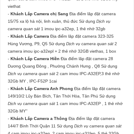
viethat
-
Khách Lắp Camera chị Sang
Địa điểm lăp đặt camera
15/75 xa lộ hà nội, linh xuân, thủ đức Sử dụng
Dịch vụ
camera quan sát
1 imou ipc-a32ep, 1 thẻ nhớ 32gb
-
Khách Lắp Camera
Địa điểm lăp đặt camera 323-325
Hùng Vương, P9, Q5 Sử dụng
Dịch vụ camera quan sát
2
camera imou ipc-a32epl + 2 thẻ nhớ 32GB viethas, 1 box
-
Khách Lắp Camera Hiền
Địa điểm lăp đặt camera 28
Dương Quang Đông , Phường Chánh Hưng , Q8 Sử dụng
Dịch vụ camera quan sát
2 cam imou IPC-A32EP,3 thẻ nhớ
32Gb MY , IPC-F52P 1cai
-
Khách Lắp Camera Anh Phong
Địa điểm lăp đặt camera
149/10/2 Lũy Bán Bích, Tân Thới Hòa, Tân Phú Sử dụng
Dịch vụ camera quan sát
1 cam imou IPC-A32EP , 1 thẻ nhớ
32Gb MY''
-
Khách Lắp Camera a Thông
Địa điểm lăp đặt camera
144/7 Bình Thới Quận 11 Sử dụng
Dịch vụ camera quan sát
4 cam imou ipc-a32ep, 2 cam imou ipc-s31fep, 5 thẻ 32Gb