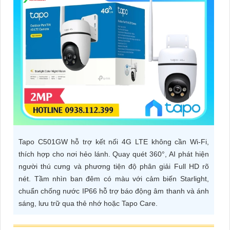
ĐẶT
PHỤ
KIỆN
CAMERA
TƯ
VẤN
Tapo C501GW hỗ trợ kết nối 4G LTE không cần Wi-Fi,
DỊCH
thích hợp cho nơi hẻo lánh. Quay quét 360°, AI phát hiện
VỤ
người thú cưng và phương tiện độ phân giải Full HD rõ
nét. Tầm nhìn ban đêm có màu với cảm biến Starlight,
chuẩn chống nước IP66 hỗ trợ báo động âm thanh và ánh
sáng, lưu trữ qua thẻ nhớ hoặc Tapo Care.