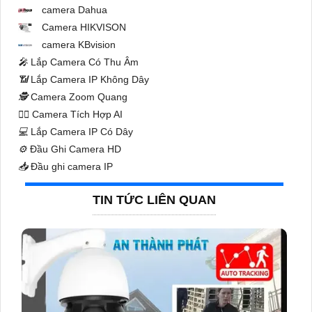
camera Dahua
Camera HIKVISON
camera KBvision
️🎤️
Lắp Camera Có Thu Âm
📶
Lắp Camera IP Không Dây
🕵️
Camera Zoom Quang
🧛‍♀️
Camera Tích Hợp AI
💻
Lắp Camera IP Có Dây
⚙️
Đầu Ghi Camera HD
📥
Đầu ghi camera IP
TIN TỨC LIÊN QUAN