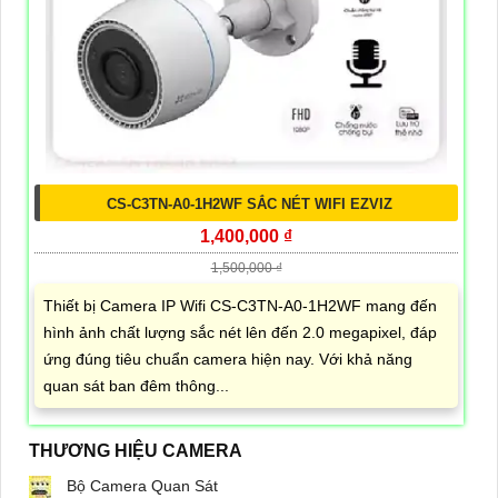
CS-C3TN-A0-1H2WF SẮC NÉT WIFI EZVIZ
1,400,000 ₫
1,500,000 ₫
Thiết bị Camera IP Wifi CS-C3TN-A0-1H2WF mang đến
hình ảnh chất lượng sắc nét lên đến 2.0 megapixel, đáp
ứng đúng tiêu chuẩn camera hiện nay. Với khả năng
quan sát ban đêm thông...
THƯƠNG HIỆU CAMERA
Bộ Camera Quan Sát