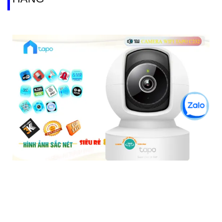
Tapo C202 Camera Giá Rẻ
5%-35%
liên hệ