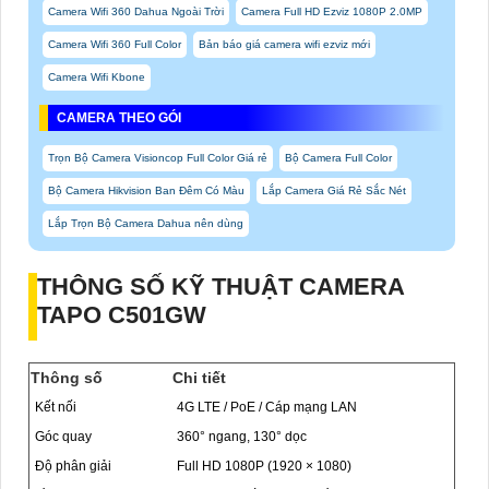
Camera Wifi 360 Dahua Ngoài Trời
Camera Full HD Ezviz 1080P 2.0MP
Camera Wifi 360 Full Color
Bản báo giá camera wifi ezviz mới
Camera Wifi Kbone
CAMERA THEO GÓI
Trọn Bộ Camera Visioncop Full Color Giá rẻ
Bộ Camera Full Color
Bộ Camera Hikvision Ban Đêm Có Màu
Lắp Camera Giá Rẻ Sắc Nét
Lắp Trọn Bộ Camera Dahua nên dùng
THÔNG SỐ KỸ THUẬT CAMERA
TAPO C501GW
Thông số
Chi tiết
Kết nối
4G LTE / PoE / Cáp mạng LAN
Góc quay
360° ngang, 130° dọc
Độ phân giải
Full HD 1080P (1920 × 1080)