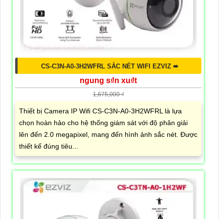
CS-C3N-A0-3H2WFRL SẮC NÉT WIFI EZVIZ ➠
ngung s₫n xu₫t
1,675,000 ₫
Thiết bị Camera IP Wifi CS-C3N-A0-3H2WFRL là lựa
chọn hoàn hảo cho hệ thống giám sát với độ phân giải
lên đến 2.0 megapixel, mang đến hình ảnh sắc nét. Được
thiết kế đúng tiêu...