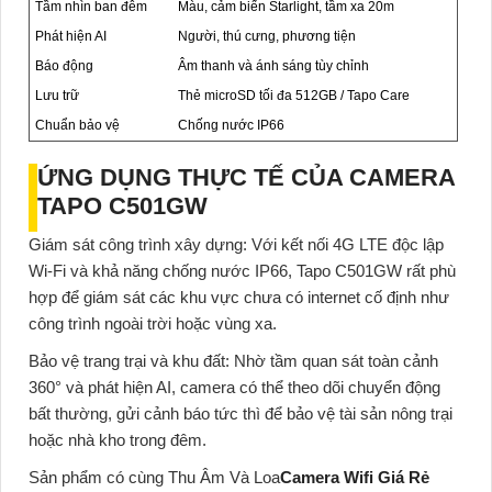
Tầm nhìn ban đêm
Màu, cảm biến Starlight, tầm xa 20m
Phát hiện AI
Người, thú cưng, phương tiện
Báo động
Âm thanh và ánh sáng tùy chỉnh
Lưu trữ
Thẻ microSD tối đa 512GB / Tapo Care
Chuẩn bảo vệ
Chống nước IP66
ỨNG DỤNG THỰC TẾ CỦA CAMERA
TAPO C501GW
Giám sát công trình xây dựng:
Với kết nối 4G LTE độc lập
Wi-Fi và khả năng chống nước IP66, Tapo C501GW rất phù
hợp để giám sát các khu vực chưa có internet cố định như
công trình ngoài trời hoặc vùng xa.
Bảo vệ trang trại và khu đất:
Nhờ tầm quan sát toàn cảnh
360° và phát hiện AI, camera có thể theo dõi chuyển động
bất thường, gửi cảnh báo tức thì để bảo vệ tài sản nông trại
hoặc nhà kho trong đêm.
Sản phẩm có cùng Thu Âm Và Loa
Camera Wifi Giá Rẻ