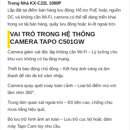
Trong Nhà KX-C22L 1080P
Lắp đặt tại điểm bán hàng lưu động:
Hỗ trợ PoE hoặc nguồn
DC và không cần Wi-Fi, camera có thể dễ dàng triển khai
trong xe tải bán hàng, quầy lưu động hoặc ki-ốt ngoài trời.
VAI TRÒ TRONG HỆ THỐNG
CAMERA TAPO C501GW
Camera giám sát độc lập không cần Wi-Fi
– Lý tưởng cho
khu vực không có hạ tầng mạng.
Thiết bị báo động chủ động
– Kết hợp ánh sáng và âm
thanh để răn đe kẻ xâm nhập.
Camera quay quét xoay toàn cảnh
– Loại bỏ điểm mù với
tầm nhìn 360°.
Trung tâm quan sát ngoài trời
– Độ bền cao, chống chịu
mưa nắng hiệu quả.
Bộ lưu trữ hình ảnh an toàn
– Lưu trữ cục bộ hoặc đám
mây Tapo Care tùy nhu cầu.