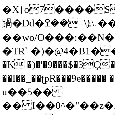
�X{o7����Sqe��zڎW�P�q
踻�Dd�ܐ\=��ߐ\˒������`K$�ə�
��wo/O���:��N���
�TR` �)�@4�B1���׭9�5��j�$��
�K �)�'�9���$�3Ҫ
��I��_��ʈpR���9e����� �ݔb�S�#�tB �1 ?
u��5��
�� I��0^�"��z