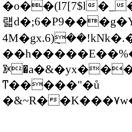
�o��(l7[7$l�_
럛d�;6�P9���g�Y
4M�gx.6)݈��!kNk�.�4.o��K_(�H�*��p�Q
��h�����E��%�V{y[N���׫#�
ꐀ�a�&�yx��
ͳ�����"�ů
�&