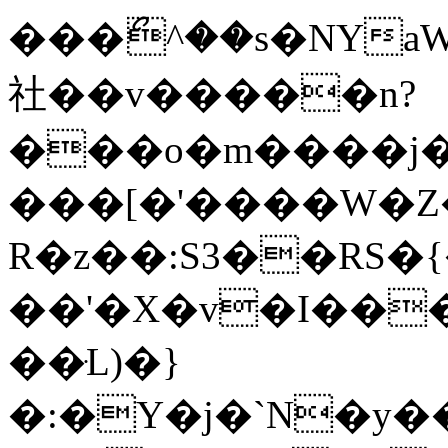
���ޯ^��s�NYaW�0ON�F��W.0�1��wV
社��v�����n?
���o�m����j�
���[�'����W�Z�
R�z��:S3��RS�{���Z
��'�X�v�I���
��ּL)�}
�:�Y�j�`N�y�����]w��