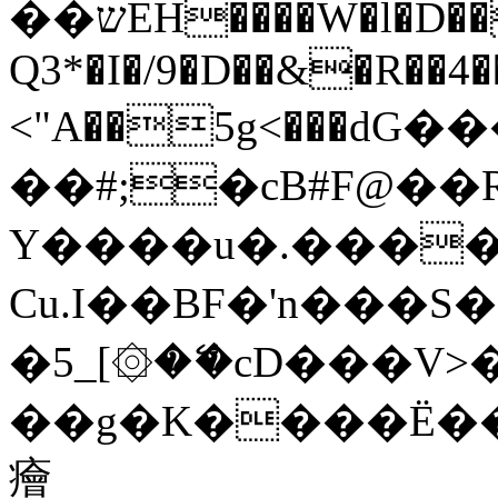
��שΕH����W�l�D���.5�,�t�Tp%b�J��/Y�"n��*�*%!]�@�n+�z'%Q��į{ĘqZ�:���=��De�<7�&���6k��Ո�B��>f4��
Q3*�I�/9�D��&�R��
4
<"A��5g<���ԁG
��#;�cB#F@�
Y����u�.���
Cu.I��BF�'n���S�Llڳ�m�
�5_[۞�ޭ�cD���V>�pL�."�wJ�Օt����ހ
��g
�K����Ë��
癐