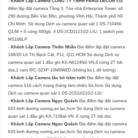
-
Khách Lắp Camera CÔNG TY TNHH PARIS DECOR
Địa
điểm lăp đặt camera Tầng 3, Tòa nhà Enterprise Tower, số
290 đường Bến Vân Đồn, phường Vĩnh Hội, Thành phố Hồ
Chí Minh. Sử dụng
Dịch vụ camera quan sát
1 DS-7104NI-
Q1/M + ổ cứng 500gb, 4 DS-2CD1121G2-LIU, 1 switch poe
MS106LP
-
Khách Lắp Camera Thiên Nhẫn
Địa điểm lăp đặt camera
168/20 Lê Thị Bạch Cát, P11, Q11 HCM Sử dụng
Dịch vụ
camera quan sát
1 đầu ghi KX-A8124N2-VN,ổ cứng 2T tsb
dss,2 cam IPC-S2XP-10M0WED (không ke L dô tường)
-
Khách Lắp Camera lẩu bò trăm rưỡi
Địa điểm lăp đặt
camera 516 cách mạng tháng tám,nhiêu lộc,hcm Sử dụng
Dịch vụ camera quan sát
1 DS-2CD1021G2-LIU
-
Khách Lắp Camera Ngọc Quách
Địa điểm lăp đặt camera
633 kinh dương vương,an lạc,hcm Sử dụng
Dịch vụ camera
quan sát
1 đầu ghi KX-7108aI-VN ,ổ cứng 2T tsb dss
-
Khách Lắp Camera Ngọc Quách
Địa điểm lăp đặt camera
633 kinh dương vương,an lạc,hcm Sử dụng
Dịch vụ camera