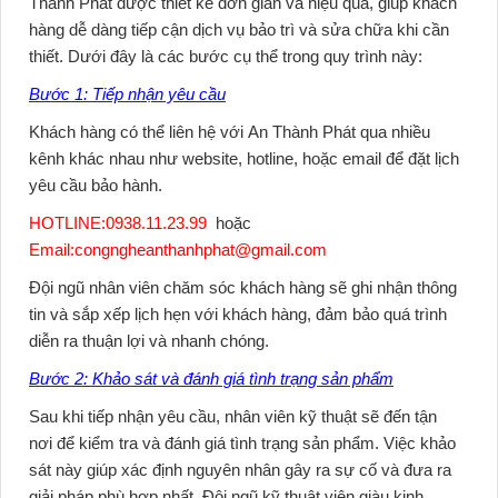
Thành Phát
được thiết kế đơn giản và hiệu quả, giúp khách
hàng dễ dàng tiếp cận dịch vụ bảo trì và sửa chữa khi cần
thiết. Dưới đây là các bước cụ thể trong quy trình này:
Bước 1: Tiếp nhận yêu cầu
Khách hàng có thể liên hệ với
An Thành Phát
qua nhiều
kênh khác nhau như website, hotline, hoặc email để đặt lịch
yêu cầu bảo hành.
HOTLINE:0938.11.23.99
hoặc
Email:congngheanthanhphat@gmail.com
Đội ngũ nhân viên chăm sóc khách hàng sẽ ghi nhận thông
tin và sắp xếp lịch hẹn với khách hàng, đảm bảo quá trình
diễn ra thuận lợi và nhanh chóng.
Bước 2: Khảo sát và đánh giá tình trạng sản phẩm
Sau khi tiếp nhận yêu cầu, nhân viên kỹ thuật sẽ đến tận
nơi để kiểm tra và đánh giá tình trạng sản phẩm. Việc khảo
sát này giúp xác định nguyên nhân gây ra sự cố và đưa ra
giải pháp phù hợp nhất. Đội ngũ kỹ thuật viên giàu kinh