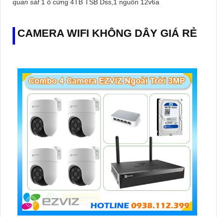
quan sát
1 ổ cứng 4TB TSB Dss,1 nguồn 12v6a
CAMERA WIFI KHÔNG DÂY GIÁ RẺ