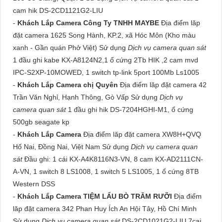
cam hik DS-2CD1121G2-LIU
-
Khách Lắp Camera Công Ty TNHH MAYBE
Địa điểm lăp
đặt camera 1625 Song Hành, KP.2, xã Hóc Môn (Kho màu
xanh - Gần quán Phở Việt) Sử dụng
Dịch vụ camera quan sát
1 đầu ghi kabe KX-A8124N2,1 ổ cứng 2Tb HIK ,2 cam mvd
IPC-S2XP-10MOWED, 1 switch tp-link 5port 100Mb Ls1005
-
Khách Lắp Camera chị Quyên
Địa điểm lăp đặt camera 42
Trần Văn Nghỉ, Hạnh Thông, Gò Vấp Sử dụng
Dịch vụ
camera quan sát
1 đầu ghi hik DS-7204HGHI-M1, ổ cứng
500gb seagate kp
-
Khách Lắp Camera
Địa điểm lăp đặt camera XW8H+QVQ
Hố Nai, Đồng Nai, Việt Nam Sử dụng
Dịch vụ camera quan
sát
Đầu ghi: 1 cái KX-A4K8116N3-VN, 8 cam KX-AD2111CN-
A-VN, 1 switch 8 LS1008, 1 switch 5 LS1005, 1 ổ cứng 8TB
Western DSS
-
Khách Lắp Camera TIỆM LẨU BÒ TRĂM RƯỠI
Địa điểm
lăp đặt camera 342 Phan Huy Ích An Hội Tây, Hồ Chí Minh
Sử dụng
Dịch vụ camera quan sát
DS-2CD1021G2-LIU 7cai ,