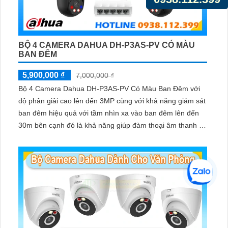
BỘ 4 CAMERA DAHUA DH-P3AS-PV CÓ MÀU
BAN ĐÊM
5,900,000 ₫
7,000,000 ₫
Bộ 4 Camera Dahua DH-P3AS-PV Có Màu Ban Đêm với
độ phân giải cao lên đến 3MP cùng với khả năng giám sát
ban đêm hiệu quả với tầm nhìn xa vào ban đêm lên đến
30m bên cạnh đó là khả năng giúp đàm thoại âm thanh 2
chiều và báo động răng de chủ động khi phát hiện xâm
nhập