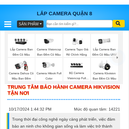
LẮP CAMERA QUẬN 8
SẢN PHẨM
BÁO
GIÁ
TRỌN
GÓI
Camera Visioncop
Lắp Camera Ban
Lắp Camera Ban
Camera Tapo Giá
Ban Đêm Có Màu
Đêm Có Màu UNV
Đêm Có Màu
Rẻ Chính Hãng
SẢN
Bộ Camera
Camera Dahua Có
Camera Hilook Full
Camera Kbvision
Visioncop Full
Màu Ban Đêm
Color
Ban Đêm Có Màu
PHẨM
Color
TRUNG TÂM BẢO HÀNH CAMERA HIKVISION
TẬN NƠI
TƯ
10/17/2024 1:44:32 PM
Mức độ quan tâm: 14221
VẤN
Trong thời đại công nghệ ngày càng phát triển, việc đảm
LẮP
bảo an ninh cho không gian sống và làm việc trở thành