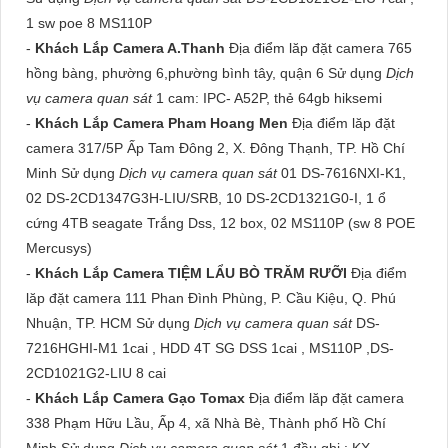
1 sw poe 8 MS110P
-
Khách Lắp Camera A.Thanh
Địa điểm lăp đặt camera 765
hồng bàng, phường 6,phường bình tây, quận 6 Sử dụng
Dịch
vụ camera quan sát
1 cam: IPC- A52P, thẻ 64gb hiksemi
-
Khách Lắp Camera Pham Hoang Men
Địa điểm lăp đặt
camera 317/5P Ấp Tam Đông 2, X. Đông Thạnh, TP. Hồ Chí
Minh Sử dụng
Dịch vụ camera quan sát
01 DS-7616NXI-K1,
02 DS-2CD1347G3H-LIU/SRB, 10 DS-2CD1321G0-I, 1 ổ
cứng 4TB seagate Trắng Dss, 12 box, 02 MS110P (sw 8 POE
Mercusys)
-
Khách Lắp Camera TIỆM LẨU BÒ TRĂM RƯỠI
Địa điểm
lăp đặt camera 111 Phan Đình Phùng, P. Cầu Kiệu, Q. Phú
Nhuận, TP. HCM Sử dụng
Dịch vụ camera quan sát
DS-
7216HGHI-M1 1cai , HDD 4T SG DSS 1cai , MS110P ,DS-
2CD1021G2-LIU 8 cai
-
Khách Lắp Camera Gạo Tomax
Địa điểm lăp đặt camera
338 Phạm Hữu Lầu, Ấp 4, xã Nhà Bè, Thành phố Hồ Chí