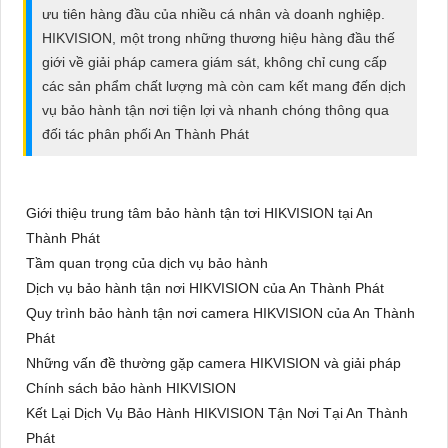
ĐẶT
ưu tiên hàng đầu của nhiều cá nhân và doanh nghiệp.
HIKVISION, một trong những thương hiệu hàng đầu thế
giới về giải pháp camera giám sát, không chỉ cung cấp
các sản phẩm chất lượng mà còn cam kết mang đến dịch
PHỤ
vụ bảo hành tận nơi tiện lợi và nhanh chóng thông qua
KIỆN
đối tác phân phối An Thành Phát
CAMERA
Giới thiệu trung tâm bảo hành tận tơi HIKVISION tại An
TƯ
Thành Phát
VẤN
Tầm quan trọng của dịch vụ bảo hành
Dịch vụ bảo hành tận nơi HIKVISION của An Thành Phát
DỊCH
Quy trình bảo hành tận nơi camera HIKVISION của An Thành
VỤ
Phát
Những vấn đề thường gặp camera HIKVISION và giải pháp
Chính sách bảo hành HIKVISION
Kết Lại Dịch Vụ Bảo Hành HIKVISION Tận Nơi Tại An Thành
Phát