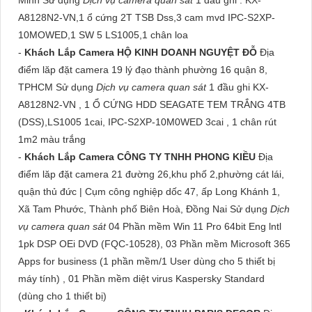
Minh Sử dụng
Dịch vụ camera quan sát
1 đầu ghi : KX-
A8128N2-VN,1 ổ cứng 2T TSB Dss,3 cam mvd IPC-S2XP-
10MOWED,1 SW 5 LS1005,1 chân loa
-
Khách Lắp Camera HỘ KINH DOANH NGUYỆT ĐỖ
Địa
điểm lăp đặt camera 19 lý đạo thành phường 16 quận 8,
TPHCM Sử dụng
Dịch vụ camera quan sát
1 đầu ghi KX-
A8128N2-VN , 1 Ổ CỨNG HDD SEAGATE TEM TRẮNG 4TB
(DSS),LS1005 1cai, IPC-S2XP-10M0WED 3cai , 1 chân rút
1m2 màu trắng
-
Khách Lắp Camera CÔNG TY TNHH PHONG KIỀU
Địa
điểm lăp đặt camera 21 đường 26,khu phố 2,phường cát lái,
quận thủ đức | Cụm công nghiệp dốc 47, ấp Long Khánh 1,
Xã Tam Phước, Thành phố Biên Hoà, Đồng Nai Sử dụng
Dịch
vụ camera quan sát
04 Phần mềm Win 11 Pro 64bit Eng lntl
1pk DSP OEi DVD (FQC-10528), 03 Phần mềm Microsoft 365
Apps for business (1 phần mềm/1 User dùng cho 5 thiết bị
máy tính) , 01 Phần mềm diệt virus Kaspersky Standard
(dùng cho 1 thiết bị)