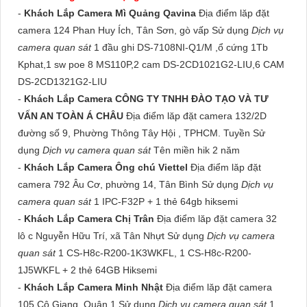
-
Khách Lắp Camera Mì Quảng Qavina
Địa điểm lăp đặt
camera 124 Phan Huy Ích, Tân Sơn, gò vấp Sử dụng
Dịch vụ
camera quan sát
1 đầu ghi DS-7108NI-Q1/M ,ổ cứng 1Tb
Kphat,1 sw poe 8 MS110P,2 cam DS-2CD1021G2-LIU,6 CAM
DS-2CD1321G2-LIU
-
Khách Lắp Camera CÔNG TY TNHH ĐÀO TẠO VÀ TƯ
VẤN AN TOÀN Á CHÂU
Địa điểm lăp đặt camera 132/2D
đường số 9, Phường Thông Tây Hội , TPHCM. Tuyền Sử
dụng
Dịch vụ camera quan sát
Tên miền hik 2 năm
-
Khách Lắp Camera Ông chú Viettel
Địa điểm lăp đặt
camera 792 Âu Cơ, phường 14, Tân Bình Sử dụng
Dịch vụ
camera quan sát
1 IPC-F32P + 1 thẻ 64gb hiksemi
-
Khách Lắp Camera Chị Trân
Địa điểm lăp đặt camera 32
lô c Nguyễn Hữu Trí, xã Tân Nhựt Sử dụng
Dịch vụ camera
quan sát
1 CS-H8c-R200-1K3WKFL, 1 CS-H8c-R200-
1J5WKFL + 2 thẻ 64GB Hiksemi
-
Khách Lắp Camera Minh Nhật
Địa điểm lăp đặt camera
105 Cô Giang, Quận 1 Sử dụng
Dịch vụ camera quan sát
1