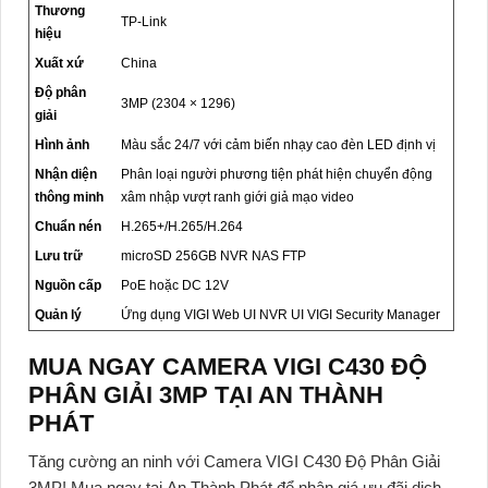
Thương
TP-Link
hiệu
Xuất xứ
China
Độ phân
3MP (2304 × 1296)
giải
Hình ảnh
Màu sắc 24/7 với cảm biến nhạy cao đèn LED định vị
Nhận diện
Phân loại người phương tiện phát hiện chuyển động
thông minh
xâm nhập vượt ranh giới giả mạo video
Chuẩn nén
H.265+/H.265/H.264
Lưu trữ
microSD 256GB NVR NAS FTP
Nguồn cấp
PoE hoặc DC 12V
Quản lý
Ứng dụng VIGI Web UI NVR UI VIGI Security Manager
MUA NGAY CAMERA VIGI C430 ĐỘ
PHÂN GIẢI 3MP TẠI AN THÀNH
PHÁT
Tăng cường an ninh với Camera VIGI C430 Độ Phân Giải
3MP! Mua ngay tại
An Thành Phát
để nhận giá ưu đãi dịch