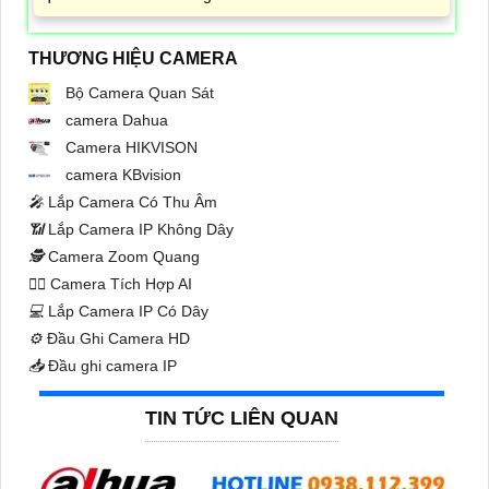
THƯƠNG HIỆU CAMERA
Bộ Camera Quan Sát
camera Dahua
Camera HIKVISON
camera KBvision
️🎤️
Lắp Camera Có Thu Âm
📶
Lắp Camera IP Không Dây
🕵️
Camera Zoom Quang
🧛‍♀️
Camera Tích Hợp AI
💻
Lắp Camera IP Có Dây
⚙️
Đầu Ghi Camera HD
📥
Đầu ghi camera IP
TIN TỨC LIÊN QUAN