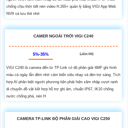
chống chịu thời tiết nén video H.265+ quản lý bằng VIGI App Web
NVR và lưu thẻ nhớ
CAMER NGOÀI TRỜI VIGI C240
Liên Hệ
5%-35%
VIGI C240 là camera đến từ TP-Link có độ phân giải 4MP ghi hình
màu cả ngày lẫn đêm nhờ cảm biến siêu nhạy và đèn trợ sáng. Tích
hợp AI phân biệt người phương tiện phát hiện xâm nhập vượt ranh
di chuyển đồ vật kết hợp hỗ trợ ghi âm, chuẩn IP67, IK10 chống
nước chống phá, nén H
CAMERA TP-LINK ĐỘ PHÂN GIẢI CAO VIGI C250