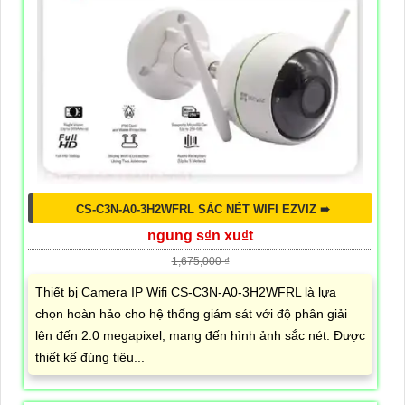
CS-C3N-A0-3H2WFRL SẮC NÉT WIFI EZVIZ ➠
ngung s₫n xu₫t
1,675,000 ₫
Thiết bị Camera IP Wifi CS-C3N-A0-3H2WFRL là lựa
chọn hoàn hảo cho hệ thống giám sát với độ phân giải
lên đến 2.0 megapixel, mang đến hình ảnh sắc nét. Được
thiết kế đúng tiêu...