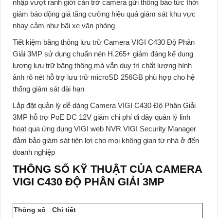
nhập vượt ranh giới cản trở camera gửi thông báo tức thời
giảm báo động giả tăng cường hiệu quả giám sát khu vực
nhạy cảm như bãi xe văn phòng
Tiết kiệm băng thông lưu trữ
Camera VIGI C430 Độ Phân
Giải 3MP sử dụng chuẩn nén H.265+ giảm đáng kể dung
lượng lưu trữ băng thông mà vẫn duy trì chất lượng hình
ảnh rõ nét hỗ trợ lưu trữ microSD 256GB phù hợp cho hệ
thống giám sát dài hạn
Lắp đặt quản lý dễ dàng
Camera VIGI C430 Độ Phân Giải
3MP hỗ trợ PoE DC 12V giảm chi phí đi dây quản lý linh
hoạt qua ứng dụng VIGI web NVR VIGI Security Manager
đảm bảo giám sát tiện lợi cho mọi không gian từ nhà ở đến
doanh nghiệp
THÔNG SỐ KỸ THUẬT CỦA CAMERA
VIGI C430 ĐỘ PHÂN GIẢI 3MP
Thông số
Chi tiết