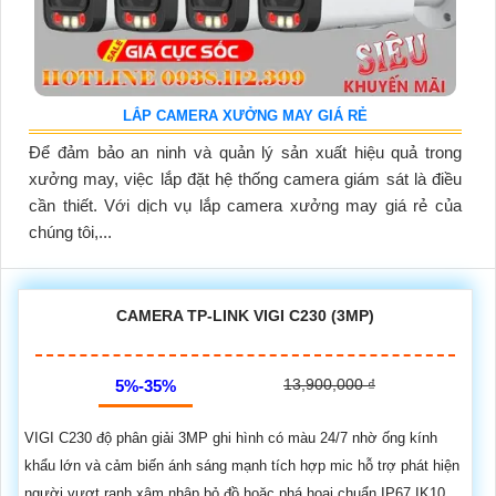
LẮP CAMERA XƯỞNG MAY GIÁ RẺ
Để đảm bảo an ninh và quản lý sản xuất hiệu quả trong
xưởng may, việc lắp đặt hệ thống camera giám sát là điều
cần thiết. Với dịch vụ lắp camera xưởng may giá rẻ của
chúng tôi,...
CAMERA TP-LINK VIGI C230 (3MP)
13,900,000 ₫
5%-35%
VIGI C230 độ phân giải 3MP ghi hình có màu 24/7 nhờ ống kính
khẩu lớn và cảm biến ánh sáng mạnh tích hợp mic hỗ trợ phát hiện
người vượt ranh xâm nhập bỏ đồ hoặc phá hoại chuẩn IP67 IK10