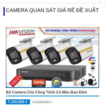
CAMERA QUAN SÁT GIÁ RẺ ĐỀ XUẤT
Bộ Camera Cho Công Trình Có Màu Ban Đêm
7,150,000 ₫
12,520,000 ₫