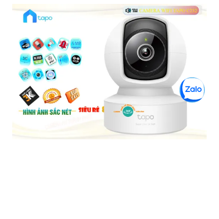
Tapo C202 Camera Giá Rẻ
5%-35%
liên hệ
Camera Tapo C202 là một loại camera giá rẻ nhưng có nhiều
ưu điểm. Với khả năng khe cắm thẻ nhớ Micro SD dung lượng
lớn IP Wifi chức năng đàm thoại 2 chiều hình ảnh chất lượng