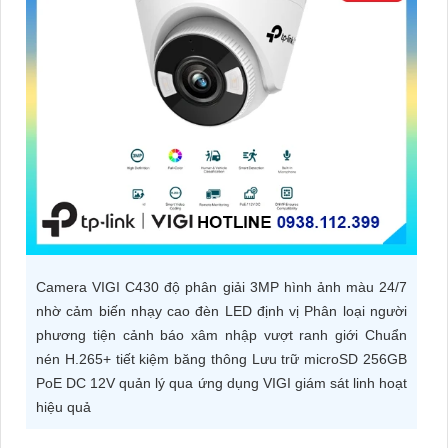
ĐẶT
PHỤ
KIỆN
CAMERA
TƯ
VẤN
Camera VIGI C430 độ phân giải 3MP hình ảnh màu 24/7
DỊCH
nhờ cảm biến nhạy cao đèn LED định vị Phân loại người
VỤ
phương tiện cảnh báo xâm nhập vượt ranh giới Chuẩn
nén H.265+ tiết kiệm băng thông Lưu trữ microSD 256GB
PoE DC 12V quản lý qua ứng dụng VIGI giám sát linh hoạt
hiệu quả