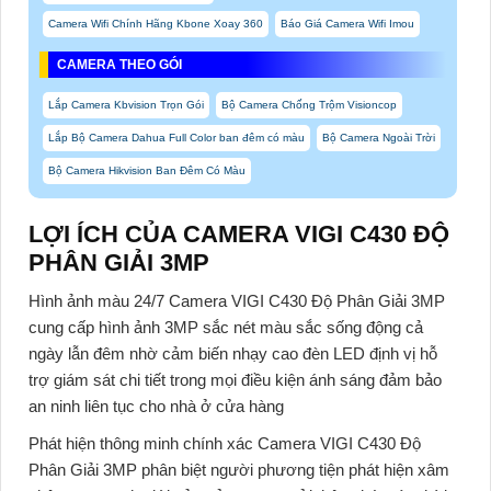
Camera Wifi Chính Hãng Kbone Xoay 360
Báo Giá Camera Wifi Imou
CAMERA THEO GÓI
Lắp Camera Kbvision Trọn Gói
Bộ Camera Chống Trộm Visioncop
Lắp Bộ Camera Dahua Full Color ban đêm có màu
Bộ Camera Ngoài Trời
Bộ Camera Hikvision Ban Đêm Có Màu
LỢI ÍCH CỦA CAMERA VIGI C430 ĐỘ
PHÂN GIẢI 3MP
Hình ảnh màu 24/7
Camera VIGI C430 Độ Phân Giải 3MP
cung cấp hình ảnh 3MP sắc nét màu sắc sống động cả
ngày lẫn đêm nhờ cảm biến nhạy cao đèn LED định vị hỗ
trợ giám sát chi tiết trong mọi điều kiện ánh sáng đảm bảo
an ninh liên tục cho nhà ở cửa hàng
Phát hiện thông minh chính xác
Camera VIGI C430 Độ
Phân Giải 3MP phân biệt người phương tiện phát hiện xâm