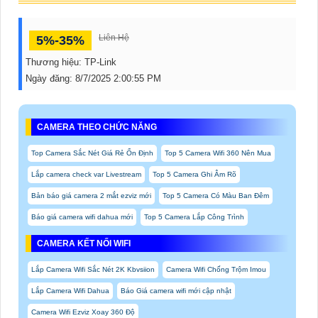
Liên Hệ
5%-35%
Thương hiệu:
TP-Link
Ngày đăng:
8/7/2025 2:00:55 PM
CAMERA THEO CHỨC NĂNG
Top Camera Sắc Nét Giá Rẻ Ổn Định
Top 5 Camera Wifi 360 Nên Mua
Lắp camera check var Livestream
Top 5 Camera Ghi Âm Rõ
Bản báo giá camera 2 mắt ezviz mới
Top 5 Camera Có Màu Ban Đêm
Báo giá camera wifi dahua mới
Top 5 Camera Lắp Công Trình
CAMERA KẾT NỐI WIFI
Lắp Camera Wifi Sắc Nét 2K Kbvsiion
Camera Wifi Chống Trộm Imou
Lắp Camera Wifi Dahua
Báo Giá camera wifi mới cập nhật
Camera Wifi Ezviz Xoay 360 Độ