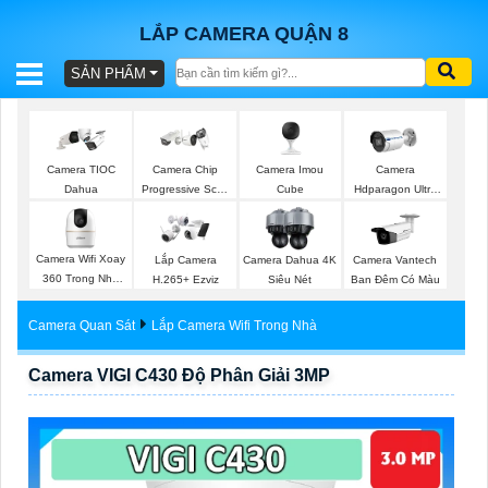
LẮP CAMERA QUẬN 8
SẢN PHẨM
BÁO
GIÁ
TRỌN
Camera Imou
Camera TIOC
Camera Chip
Camera
GÓI
Cube
Dahua
Progressive Scan
Hdparagon Ultra
CMOS Hikvision
2K
Camera Wifi Xoay
Lắp Camera
Camera Dahua 4K
Camera Vantech
SẢN
360 Trong Nhà
H.265+ Ezviz
Siêu Nét
Ban Đêm Có Màu
Dahua
PHẨM
Camera Quan Sát
Lắp Camera Wifi Trong Nhà
Camera VIGI C430 Độ Phân Giải 3MP
TƯ
VẤN
LẮP