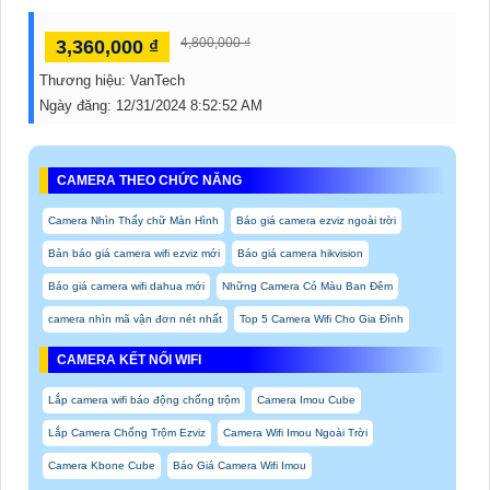
4,800,000 ₫
3,360,000 ₫
Thương hiệu:
VanTech
Ngày đăng:
12/31/2024 8:52:52 AM
CAMERA THEO CHỨC NĂNG
Camera Nhìn Thấy chữ Màn Hình
Báo giá camera ezviz ngoài trời
Bản báo giá camera wifi ezviz mới
Báo giá camera hikvision
Báo giá camera wifi dahua mới
Những Camera Có Màu Ban Đêm
camera nhìn mã vận đơn nét nhất
Top 5 Camera Wifi Cho Gia Đình
CAMERA KẾT NỐI WIFI
Lắp camera wifi báo động chống trộm
Camera Imou Cube
Lắp Camera Chống Trộm Ezviz
Camera Wifi Imou Ngoài Trời
Camera Kbone Cube
Báo Giá Camera Wifi Imou