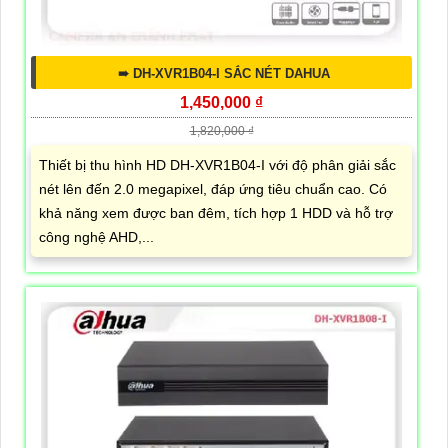
➠ DH-XVR1B04-I SẮC NÉT DAHUA
1,450,000 ₫
1,820,000 ₫
Thiết bị thu hình HD DH-XVR1B04-I với độ phân giải sắc
nét lên đến 2.0 megapixel, đáp ứng tiêu chuẩn cao. Có
khả năng xem được ban đêm, tích hợp 1 HDD và hỗ trợ
công nghệ AHD,...