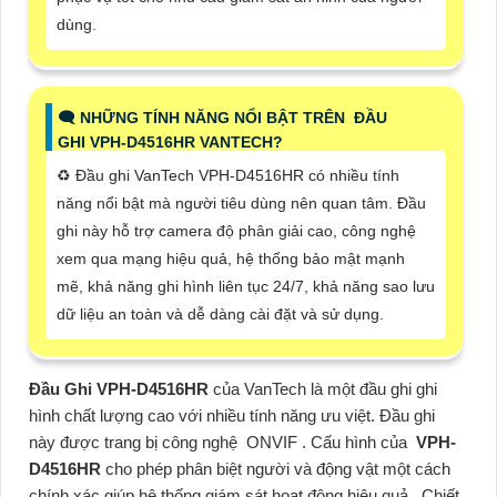
dùng.
🗨️ NHỮNG TÍNH NĂNG NỔI BẬT TRÊN ĐẦU
GHI VPH-D4516HR VANTECH?
♻️ Đầu ghi VanTech VPH-D4516HR có nhiều tính
năng nổi bật mà người tiêu dùng nên quan tâm. Đầu
ghi này hỗ trợ camera độ phân giải cao, công nghệ
xem qua mạng hiệu quả, hệ thống bảo mật mạnh
mẽ, khả năng ghi hình liên tục 24/7, khả năng sao lưu
dữ liệu an toàn và dễ dàng cài đặt và sử dụng.
Đầu Ghi VPH-D4516HR
của VanTech là một đầu ghi ghi
hình chất lượng cao với nhiều tính năng ưu việt. Đầu ghi
này được trang bị công nghệ ONVIF . Cấu hình của
VPH-
D4516HR
cho phép phân biệt người và động vật một cách
chính xác giúp hệ thống giám sát hoạt động hiệu quả. Chiết