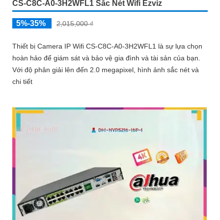
CS-C8C-A0-3H2WFL1 Sắc Nét Wifi Ezviz
5%-35%
2,015,000 ₫
Thiết bị Camera IP Wifi CS-C8C-A0-3H2WFL1 là sự lựa chọn
hoàn hảo để giám sát và bảo vệ gia đình và tài sản của bạn.
Với độ phân giải lên đến 2.0 megapixel, hình ảnh sắc nét và
chi tiết