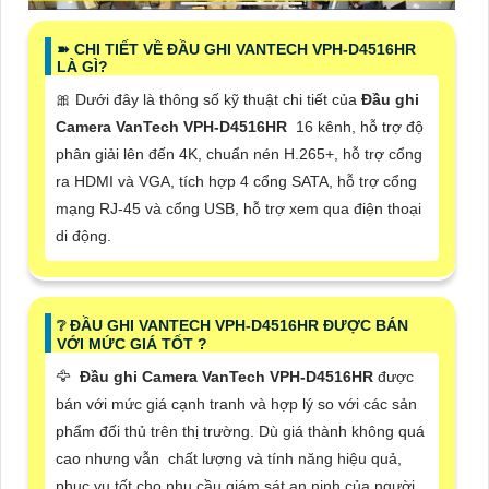
➽ CHI TIẾT VỀ ĐẦU GHI VANTECH VPH-D4516HR
LÀ GÌ?
🎀 Dưới đây là thông số kỹ thuật chi tiết của
Đầu ghi
Camera VanTech VPH-D4516HR
16 kênh, hỗ trợ độ
phân giải lên đến 4K, chuẩn nén H.265+, hỗ trợ cổng
ra HDMI và VGA, tích hợp 4 cổng SATA, hỗ trợ cổng
mạng RJ-45 và cổng USB, hỗ trợ xem qua điện thoại
di động.
❔ ĐẦU GHI VANTECH VPH-D4516HR ĐƯỢC BÁN
VỚI MỨC GIÁ TỐT ?
🦅
Đầu ghi Camera VanTech VPH-D4516HR
được
bán với mức giá cạnh tranh và hợp lý so với các sản
phẩm đối thủ trên thị trường. Dù giá thành không quá
cao nhưng vẫn chất lượng và tính năng hiệu quả,
phục vụ tốt cho nhu cầu giám sát an ninh của người