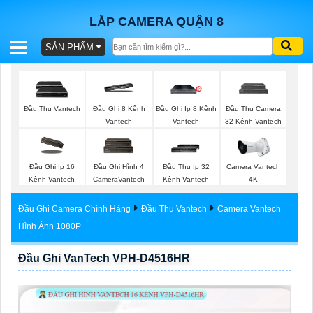
LẮP CAMERA QUẬN 8
SẢN PHẨM
BÁO
GIÁ
TRỌN
Đầu Thu Vantech
Đầu Ghi 8 Kênh
Đầu Ghi Ip 8 Kênh
Đầu Thu Camera
GÓI
Vantech
Vantech
32 Kênh Vantech
Đầu Ghi Ip 16
Đầu Ghi Hình 4
Đầu Thu Ip 32
Camera Vantech
SẢN
Kênh Vantech
CameraVantech
Kênh Vantech
4K
PHẨM
Đầu Ghi Camera Chính Hãng
Đầu Thu Vantech
Camera Vantech
Hình Ảnh 1080P
Đầu Ghi VanTech VPH-D4516HR
TƯ
VẤN
LẮP