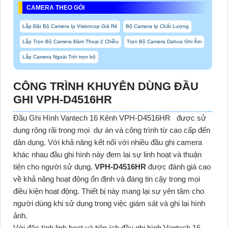
CAMERA THEO GÓI
Lắp Đặt Bộ Camera Ip Visioncop Giá Rẻ
Bộ Camera Ip Chất Lượng
Lắp Trọn Bộ Camera Đàm Thoại 2 Chiều
Trọn Bộ Camera Dahua Ghi Âm
Lắp Camera Ngoài Trời trọn bộ
CÔNG TRÌNH KHUYÊN DÙNG ĐẦU
GHI
VPH-D4516HR
Đầu Ghi Hình Vantech 16 Kênh VPH-D4516HR
được sử
dụng rộng rãi trong mọi dự án và công trình từ cao cấp đến
dân dụng. Với khả năng kết nối với nhiều đầu ghi camera
khác nhau đầu ghi hình này đem lại sự linh hoạt và thuận
tiện cho người sử dụng.
VPH-D4516HR
được đánh giá cao
về khả năng hoạt động ổn định và đáng tin cậy trong mọi
điều kiện hoạt động. Thiết bị này mang lại sự yên tâm cho
người dùng khi sử dụng trong việc giám sát và ghi lại hình
ảnh.
Với đặc tính linh hoạt và tiện ích
đầu ghi hình Vantech 16