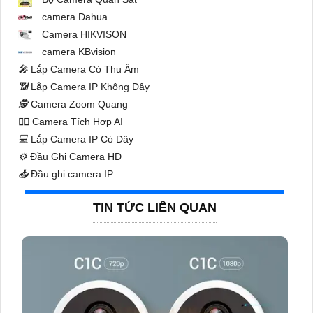
camera Dahua
Camera HIKVISON
camera KBvision
️🎤️
Lắp Camera Có Thu Âm
📶
Lắp Camera IP Không Dây
🕵️
Camera Zoom Quang
🧛‍♀️
Camera Tích Hợp AI
💻
Lắp Camera IP Có Dây
⚙️
Đầu Ghi Camera HD
📥
Đầu ghi camera IP
TIN TỨC LIÊN QUAN