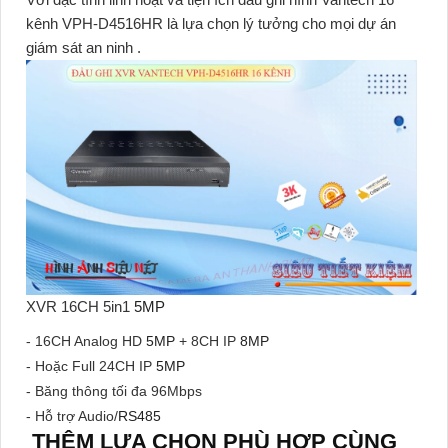
kênh VPH-D4516HR
là lựa chọn lý tưởng cho mọi dự án
giám sát an ninh .
XVR 16CH 5in1
5MP
- 16CH Analog HD
5MP
+ 8CH IP
8MP
- Hoặc Full 24CH IP
5MP
- Băng thông tối đa 96Mbps
- Hỗ trợ Audio/
RS485
THÊM LỰA CHỌN PHÙ HỢP CÙNG