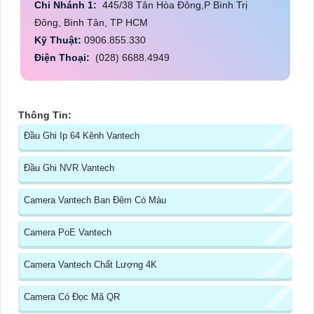
Chi Nhánh 1:
445/38 Tân Hòa Đông,P Bình Trị
Đông, Bình Tân, TP HCM
Kỹ Thuật:
0906.855.330
Điện Thoại:
(028) 6688.4949
Thông Tin:
Đầu Ghi Ip 64 Kênh Vantech
Đầu Ghi NVR Vantech
Camera Vantech Ban Đêm Có Màu
Camera PoE Vantech
Camera Vantech Chất Lượng 4K
Camera Có Đọc Mã QR