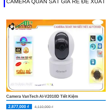
CAMERA QUAN SÁT GIÁ RẺ ĐỀ XUẤT
Camera VanTech AI-V2010D Tiết Kiệm
2,877,000 ₫
4,110,000 ₫