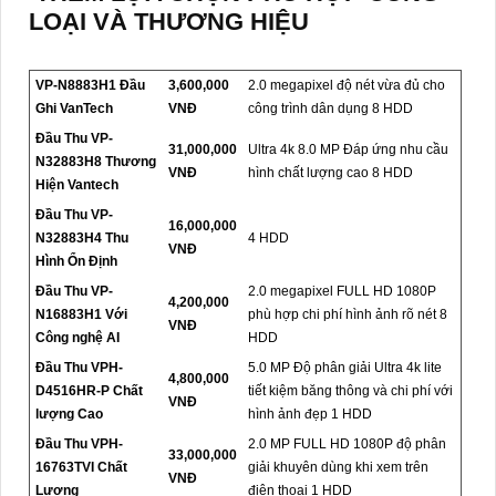
LOẠI VÀ THƯƠNG HIỆU
VP-N8883H1 Đầu
3,600,000
2.0 megapixel độ nét vừa đủ cho
Ghi VanTech
VNĐ
công trình dân dụng 8 HDD
Đầu Thu VP-
31,000,000
Ultra 4k 8.0 MP Đáp ứng nhu cầu
N32883H8 Thương
VNĐ
hình chất lượng cao 8 HDD
Hiện Vantech
Đầu Thu VP-
16,000,000
N32883H4 Thu
4 HDD
VNĐ
Hình Ổn Định
Đầu Thu VP-
2.0 megapixel FULL HD 1080P
4,200,000
N16883H1 Với
phù hợp chi phí hình ảnh rõ nét 8
VNĐ
Công nghệ AI
HDD
Đầu Thu VPH-
5.0 MP Độ phân giải Ultra 4k lite
4,800,000
D4516HR-P Chất
tiết kiệm băng thông và chi phí với
VNĐ
lượng Cao
hình ảnh đẹp 1 HDD
Đầu Thu VPH-
2.0 MP FULL HD 1080P độ phân
33,000,000
16763TVI Chất
giải khuyên dùng khi xem trên
VNĐ
Lượng
điện thoại 1 HDD