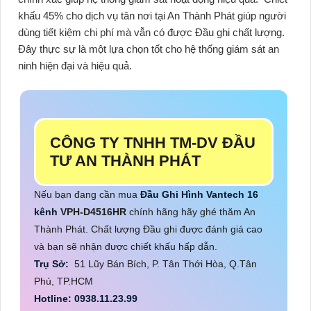
khấu 45% cho dịch vụ tân nơi tại An Thành Phát giúp người
dùng tiết kiệm chi phí mà vẫn có được Đầu ghi chất lượng.
Đây thực sự là một lựa chọn tốt cho hệ thống giám sát an
ninh hiện đại và hiệu quả.
CÔNG TY TNHH TM-DV ĐẦU
TƯ AN THÀNH PHÁT
Nếu bạn đang cần mua
Đầu Ghi Hình Vantech 16
kênh
VPH-D4516HR
chính hãng hãy ghé thăm An
Thành Phát. Chất lượng Đầu ghi được đánh giá cao
và bạn sẽ nhận được chiết khấu hấp dẫn.
Trụ Sở:
51 Lũy Bán Bích, P. Tân Thới Hòa, Q.Tân
Phú, TP.HCM
Hotline: 0938.11.23.99