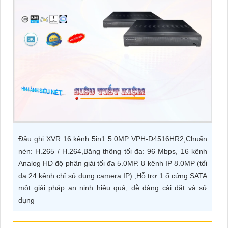
ĐẶT
PHỤ
KIỆN
CAMERA
TƯ
VẤN
Đầu ghi XVR 16 kênh 5in1 5.0MP VPH-D4516HR2,Chuẩn
DỊCH
nén: H.265 / H.264,Băng thông tối đa: 96 Mbps, 16 kênh
VỤ
Analog HD độ phân giải tối đa 5.0MP. 8 kênh IP 8.0MP (tối
đa 24 kênh chỉ sử dụng camera IP) ,Hỗ trợ 1 ổ cứng SATA
một giải pháp an ninh hiệu quả, dễ dàng cài đặt và sử
dụng