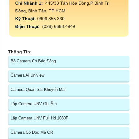
Chi Nhánh 1:
445/38 Tân Hòa Đông,P Bình Trị
Đông, Bình Tân, TP HCM
Kỹ Thuật:
0906.855.330
Điện Thoại:
(028) 6688.4949
Thông Tin:
Bộ Camera Có Báo Đông
Camera Ai Uniview
Camera Quan Sát Khuyến Mãi
Lắp Camera UNV Ghi Âm
Lắp Camera UNV Full Hd 1080P
Camera Có Đọc Mã QR