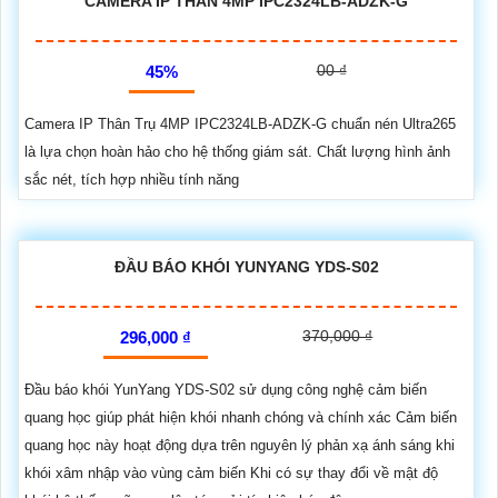
CAMERA IP THÂN 4MP IPC2324LB-ADZK-G
00 ₫
45%
Camera IP Thân Trụ 4MP IPC2324LB-ADZK-G chuẩn nén Ultra265
là lựa chọn hoàn hảo cho hệ thống giám sát. Chất lượng hình ảnh
sắc nét, tích hợp nhiều tính năng
ĐẦU BÁO KHÓI YUNYANG YDS-S02
370,000 ₫
296,000 ₫
Đầu báo khói YunYang YDS-S02 sử dụng công nghệ cảm biến
quang học giúp phát hiện khói nhanh chóng và chính xác Cảm biến
quang học này hoạt động dựa trên nguyên lý phản xạ ánh sáng khi
khói xâm nhập vào vùng cảm biến Khi có sự thay đổi về mật độ