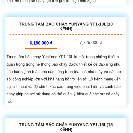
khói hệ thống sẽ ngay lập tức gửi tín hiệu báo động.
TRUNG TÂM BÁO CHÁY YUNYANG YF1-10L(10
KÊNH)
7,725,000 ₫
6,180,000 ₫
Trung tâm báo cháy YunYang YF1-10L là một trong những thiết bị
quan trọng trong hệ thống báo cháy được thiết kế để đáp ứng nhu
cầu bảo vệ an toàn cho các công trình,tòa nhà,nhà máy và các cơ
sở công nghiệp lớn với khả năng hỗ trợ lên tới 10 kênh mang đến
sự linh hoạt và độ chính xác cao trong việc phát hiện và cảnh báo
cháy giúp người sử dụng có thể quản lý hiệu quả các sự cố cháy
nổ.
TRUNG TÂM BÁO CHÁY YUNYANG YF1-15L(15
KÊNH)