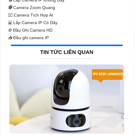
🕵️
Camera Zoom Quang
🧛‍♀️
Camera Tích Hợp AI
💻
Lắp Camera IP Có Dây
⚙️
Đầu Ghi Camera HD
📥
Đầu ghi camera IP
TIN TỨC LIÊN QUAN