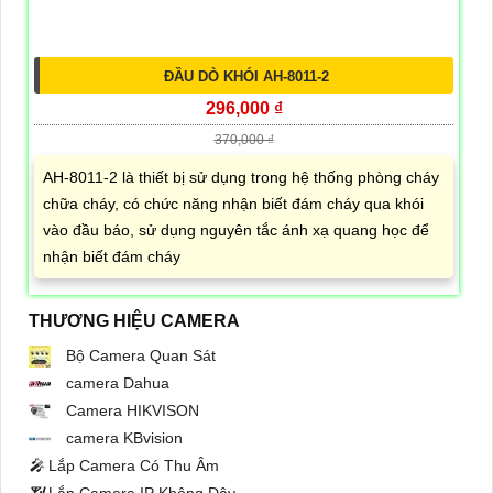
ĐẦU DÒ KHÓI AH-8011-2
296,000 ₫
370,000 ₫
AH-8011-2 là thiết bị sử dụng trong hệ thống phòng cháy
chữa cháy, có chức năng nhận biết đám cháy qua khói
vào đầu báo, sử dụng nguyên tắc ánh xạ quang học để
nhận biết đám cháy
THƯƠNG HIỆU CAMERA
Bộ Camera Quan Sát
camera Dahua
Camera HIKVISON
camera KBvision
️🎤️
Lắp Camera Có Thu Âm
📶
Lắp Camera IP Không Dây