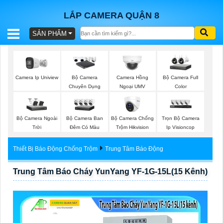
LẮP CAMERA QUẬN 8
SẢN PHẨM
BÁO
GIÁ
TRỌN
Bộ Camera Full
Camera Ip Uniview
Bộ Camera
Camera Hồng
GÓI
Color
Chuyên Dụng
Ngoại UMV
Bộ Camera Ngoài
Bộ Camera Ban
Bộ Camera Chống
Trọn Bộ Camera
SẢN
Trời
Đêm Có Màu
Trộm Hikvision
Ip Visioncop
PHẨM
Thiết Bị Báo Động Chống Trộm
Trung Tâm Báo Động
Trung Tâm Báo Cháy YunYang YF-1G-15L(15 Kênh)
TƯ
VẤN
LẮP