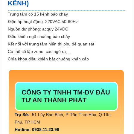
KÊNH)
Trung tâm có 15 kênh báo cháy
Điện áp hoạt động: 220VAC,50-60Hz
Nguồn dự phòng: acquy 24VDC
Điều khiển ngõ chuông báo cháy
Kết nối với trung tâm hiển thị phụ để quan sát
Có thể cô lập zone, các ngõ ra,…
Chìa khóa điều khiển bật chuông khẩn cấp
CÔNG TY TNHH TM-DV ĐẦU
TƯ AN THÀNH PHÁT
Trụ Sở:
51 Lũy Bán Bích, P. Tân Thới Hòa, Q.Tân
Phú, TP.HCM
Hotline: 0938.11.23.99