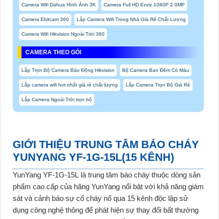
Camera Wifi Dahua Hình Ảnh 3K
Camera Full HD Ezviz 1080P 2.0MP
Camera Ebitcam 360
Lắp Camera Wifi Trong Nhà Giá Rẻ Chất Lượng
Camera Wifi Hikvision Ngoài Trời 360
CAMERA THEO GÓI
Lắp Trọn Bộ Camera Báo Động Hikvision
Bộ Camera Ban Đêm Có Màu
Lắp camera wifi hot nhất giá rẻ chất lượng
Lắp Camera Trọn Bộ Giá Rẻ
Lắp Camera Ngoài Trời trọn bộ
GIỚI THIỆU TRUNG TÂM BÁO CHÁY
YUNYANG YF-1G-15L(15 KÊNH)
YunYang YF-1G-15L
là trung tâm báo cháy thuộc dòng sản
phẩm cao cấp của hãng YunYang nổi bật với khả năng giám
sát và cảnh báo sự cố cháy nổ qua 15 kênh độc lập sử
dụng công nghệ thông để phát hiện sự thay đổi bất thường